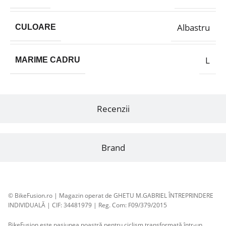
Albastru
CULOARE
L
MARIME CADRU
Recenzii
Brand
© BikeFusion.ro | Magazin operat de GHETU M.GABRIEL ÎNTREPRINDERE
INDIVIDUALĂ | CIF: 34481979 | Reg. Com: F09/379/2015
BikeFusion este pasiunea noastră pentru ciclism transformată într-un