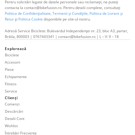
Pentru solicitări legate de datele personale sau reclamații, ne puteți
contacta la contact@bikefusion.ro. Pentru detalii complete, consultați
Politica de Confidențialitate
,
Termenii și Condițiile,
Politica de Livrare și
Retur
și
Politica Cookie
disponibile pe site-ul nostru.
Adresă Service Biciclete: Bulevardul Independenței nr. 23, bloc A3, parter,
Brăila, 800003 | 0767443341 | contact@bikefusion.ro | L – V: 9 – 18
Explorează
Biciclete
Accesorii
Piese
Echipamente
Fitness
Service
Clienți
Comenzi
Descărcări
Detalii Cont
Wishlist
Întrebări Frecvente