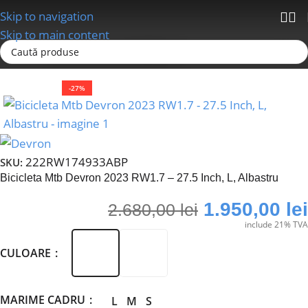
Skip to navigation
Skip to main content
Prima pagină
Biciclete
MTB
-27%
222RW174933ABP
SKU:
Bicicleta Mtb Devron 2023 RW1.7 – 27.5 Inch, L, Albastru
1.950,00
lei
2.680,00
lei
include 21% TVA
CULOARE
MARIME CADRU
L
M
S