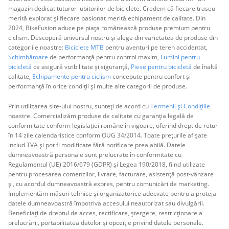
magazin dedicat tuturor iubitorilor de biciclete. Credem că fiecare traseu
merită explorat și fiecare pasionat merită echipament de calitate. Din
2024, BikeFusion aduce pe piața românească produse premium pentru
ciclism. Descoperă universul nostru și alege din varietatea de produse din
categoriile noastre:
Biciclete MTB
pentru aventuri pe teren accidentat,
Schimbătoare
de performanță pentru control maxim,
Lumini pentru
bicicletă
ce asigură vizibilitate și siguranță,
Piese pentru bicicletă
de înaltă
calitate,
Echipamente pentru ciclism
concepute pentru confort și
performanță în orice condiții și multe alte categorii de produse.
Prin utilizarea site-ului nostru, sunteți de acord cu
Termenii și Condițiile
noastre. Comercializăm produse de calitate cu garanția legală de
conformitate conform legislației române în vigoare, oferind drept de retur
în 14 zile calendaristice conform OUG 34/2014. Toate prețurile afișate
includ TVA și pot fi modificate fără notificare prealabilă. Datele
dumneavoastră personale sunt prelucrate în conformitate cu
Regulamentul (UE) 2016/679 (GDPR) și Legea 190/2018, fiind utilizate
pentru procesarea comenzilor, livrare, facturare, asistență post-vânzare
și, cu acordul dumneavoastră expres, pentru comunicări de marketing.
Implementăm măsuri tehnice și organizatorice adecvate pentru a proteja
datele dumneavoastră împotriva accesului neautorizat sau divulgării.
Beneficiați de dreptul de acces, rectificare, ștergere, restricționare a
prelucrării, portabilitatea datelor și opoziție privind datele personale.