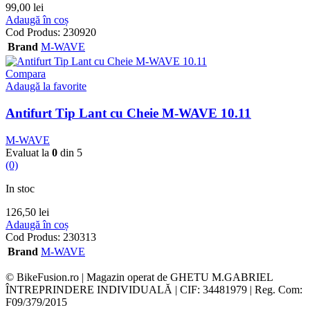
99,00
lei
Adaugă în coș
Cod Produs:
230920
Brand
M-WAVE
Compara
Adaugă la favorite
Antifurt Tip Lant cu Cheie M-WAVE 10.11
M-WAVE
Evaluat la
0
din 5
(0)
In stoc
126,50
lei
Adaugă în coș
Cod Produs:
230313
Brand
M-WAVE
© BikeFusion.ro | Magazin operat de GHETU M.GABRIEL
ÎNTREPRINDERE INDIVIDUALĂ | CIF: 34481979 | Reg. Com:
F09/379/2015