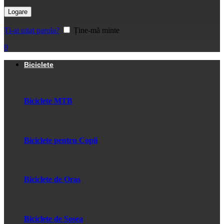
Logare
Ți-ai uitat parola?
Ține-mă minte
0
Biciclete
Biciclete MTB
Biciclete pentru Copii
Biciclete de Oras
Biciclete de Sosea