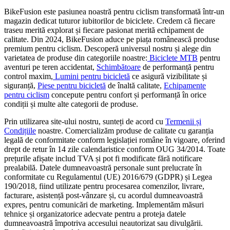
BikeFusion este pasiunea noastră pentru ciclism transformată într-un
magazin dedicat tuturor iubitorilor de biciclete. Credem că fiecare
traseu merită explorat și fiecare pasionat merită echipament de
calitate. Din 2024, BikeFusion aduce pe piața românească produse
premium pentru ciclism. Descoperă universul nostru și alege din
varietatea de produse din categoriile noastre:
Biciclete MTB
pentru
aventuri pe teren accidentat,
Schimbătoare
de performanță pentru
control maxim,
Lumini pentru bicicletă
ce asigură vizibilitate și
siguranță,
Piese pentru bicicletă
de înaltă calitate,
Echipamente
pentru ciclism
concepute pentru confort și performanță în orice
condiții și multe alte categorii de produse.
Prin utilizarea site-ului nostru, sunteți de acord cu
Termenii și
Condițiile
noastre. Comercializăm produse de calitate cu garanția
legală de conformitate conform legislației române în vigoare, oferind
drept de retur în 14 zile calendaristice conform OUG 34/2014. Toate
prețurile afișate includ TVA și pot fi modificate fără notificare
prealabilă. Datele dumneavoastră personale sunt prelucrate în
conformitate cu Regulamentul (UE) 2016/679 (GDPR) și Legea
190/2018, fiind utilizate pentru procesarea comenzilor, livrare,
facturare, asistență post-vânzare și, cu acordul dumneavoastră
expres, pentru comunicări de marketing. Implementăm măsuri
tehnice și organizatorice adecvate pentru a proteja datele
dumneavoastră împotriva accesului neautorizat sau divulgării.