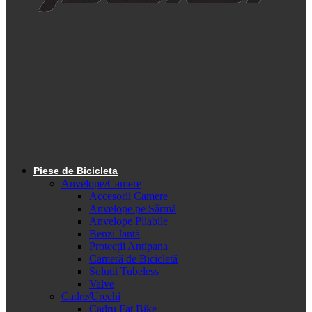
Piese de Bicicleta
Anvelope/Camere
Accesorii Camere
Anvelope pe Sârmă
Anvelope Pliabile
Benzi Jantă
Protecții Antipana
Cameră de Bicicletă
Soluții Tubeless
Valve
Cadre/Urechi
Cadru Fat Bike