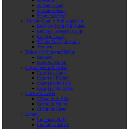
Accesorii
Apărători Față
Apărători Spate
Seturi Apărători
Articole Copii și Roți Ajutătoare
Biciclete Copii fără Pedale
Remorci Transport Copii
Roți Ajutătoare
Scaune Transport Copii
Trotinete
Bidoane și Suporturi Bidon
Bidoane
Suporturi Bidon
Coșuri pentru Biciclete
Cosuri de Copii
Coșuri de Răchită
Coșuri pentru Față
Coșuri pentru Spate
Cricuri Bicicletă
Cricuri de E-Bike
Cricuri de Mijloc
Cricuri de Spate
Lumini
Lumini cu USB
Lumini pe baterie