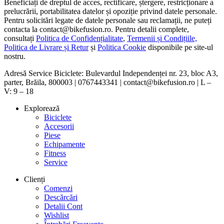
Beneficiați de dreptul de acces, rectificare, ștergere, restricționare a
prelucrării, portabilitatea datelor și opoziție privind datele personale.
Pentru solicitări legate de datele personale sau reclamații, ne puteți
contacta la contact@bikefusion.ro. Pentru detalii complete,
consultați
Politica de Confidențialitate
,
Termenii și Condițiile,
Politica de Livrare și Retur
și
Politica Cookie
disponibile pe site-ul
nostru.
Adresă Service Biciclete: Bulevardul Independenței nr. 23, bloc A3,
parter, Brăila, 800003 | 0767443341 | contact@bikefusion.ro | L –
V: 9 – 18
Explorează
Biciclete
Accesorii
Piese
Echipamente
Fitness
Service
Clienți
Comenzi
Descărcări
Detalii Cont
Wishlist