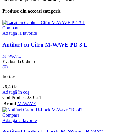
Produse din aceeasi categorie
Compara
Adaugă la favorite
Antifurt cu Cifru M-WAVE PD 3 L
M-WAVE
Evaluat la
0
din 5
(0)
In stoc
26,40
lei
Adaugă în coș
Cod Produs:
230124
Brand
M-WAVE
Compara
Adaugă la favorite
Antifurt Cadru U-Lock M-Wave „B 247”