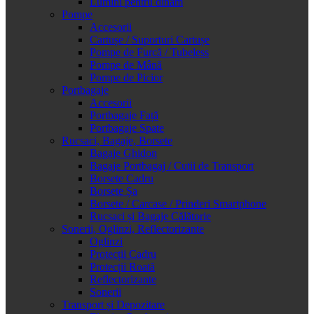
Lumini pentru dinam
Pompe
Accesorii
Cartușe / Suporturi Cartușe
Pompe de Furcă / Tubeless
Pompe de Mână
Pompe de Picior
Portbagaje
Accesorii
Portbagaje Față
Portbagaje Spate
Rucsaci, Bagaje, Borsete
Bagaje Ghidon
Bagaje Portbagaj / Cutii de Transport
Borsete Cadru
Borsete Șa
Borsete / Carcase / Prinderi Smartphone
Rucsaci și Bagaje Călătorie
Sonerii, Oglinzi, Reflectorizante
Oglinzi
Protecții Cadru
Protecții Roată
Reflectorizante
Sonerii
Transport și Depozitare