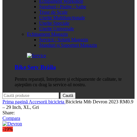
Echipament Workshop
Șuruburi / Piulițe / Șaibe
Truse de Scule
Unelte Multifuncționale
Unelte Speciale
Unelte Universale
Echipament Magazin
Servicii / Soluții Magazin
Standuri și Suporturi Magazin
Bike Serv Brăila
Pentru reparații, întreținere și echipamente de calitate, te
așteptăm cu drag la service-ul nostru.
Caută
Prima pagină
Accesorii bicicleta
Bicicleta Mtb Devron 2023 RM0.9
– 29 Inch, XL, Gri
Share:
Compara
-19%