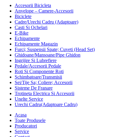
Accesorii Bicicleta
Anvelope – Camere-Accesorii
Biciclete
Cadre/Urechi Cadru (Adaptoare)
Casti Si Ochelari
E-Bike
Echipamente
Echipamente Magazin
Furci; Suspensii Spate; Cuveti (Head Set)
Ghidoane/Mansoane/Pipe Ghidon
Ingrijire Si Lubrefiere
Pedale/Accesorii Pedale
Roti Si Componente Roti
Schimbatoare/Transmisii
Sei/Tije Sa; Coliere; Accesorii
Sisteme De Franare
Trotineta Electrica Si Accesorii
Unelte Service
Urechi Cadru(Adaptoare Cadru)
Acasa
Toate Produsele
Producatori
Service
Contact