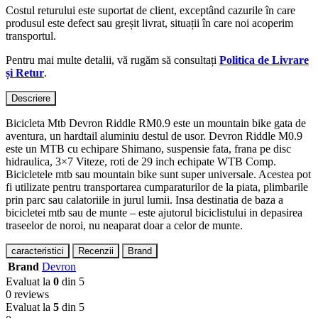
Costul returului este suportat de client, exceptând cazurile în care
produsul este defect sau greșit livrat, situații în care noi acoperim
transportul.
Pentru mai multe detalii, vă rugăm să consultați
Politica de Livrare
și Retur
.
Descriere
Bicicleta Mtb Devron Riddle RM0.9 este un mountain bike gata de
aventura, un hardtail aluminiu destul de usor. Devron Riddle M0.9
este un MTB cu echipare Shimano, suspensie fata, frana pe disc
hidraulica, 3×7 Viteze, roti de 29 inch echipate WTB Comp.
Bicicletele mtb sau mountain bike sunt super universale. Acestea pot
fi utilizate pentru transportarea cumparaturilor de la piata, plimbarile
prin parc sau calatoriile in jurul lumii. Insa destinatia de baza a
bicicletei mtb sau de munte – este ajutorul biciclistului in depasirea
traseelor de noroi, nu neaparat doar a celor de munte.
caracteristici
Recenzii
Brand
Brand
Devron
Evaluat la
0
din 5
0 reviews
Evaluat la
5
din 5