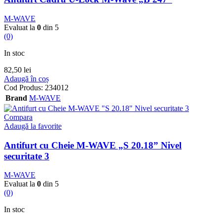
M-WAVE
Evaluat la
0
din 5
(0)
In stoc
82,50
lei
Adaugă în coș
Cod Produs:
234012
Brand
M-WAVE
Compara
Adaugă la favorite
Antifurt cu Cheie M-WAVE „S 20.18” Nivel
securitate 3
M-WAVE
Evaluat la
0
din 5
(0)
In stoc