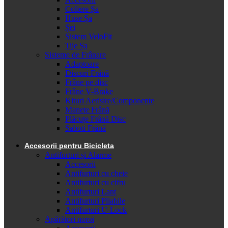
Coliere Șa
Huse Șa
Șei
Sistem VeloFit
Tije Șa
Sisteme de Frânare
Adaptoare
Discuri Frână
Frâne pe disc
Frâne V-Brake
Kituri Aerisire/Componente
Manete Frână
Plăcuțe Frână Disc
Saboti Frână
Accesorii pentru Bicicleta
Antifurturi și Alarme
Accesorii
Antifurturi cu cheie
Antifurturi cu cifru
Antifurturi Lanț
Antifurturi Pliabile
Antifurturi U-Lock
Apărători noroi