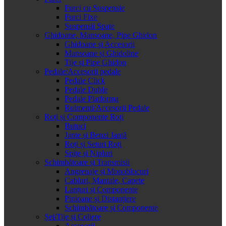
Furci cu Suspensie
Furci Fixe
Suspensii Spate
Ghidoane, Mansoane, Pipe Ghidon
Ghidoane și Accesorii
Mansoane și Ghidoline
Tije și Pipe Ghidon
Pedale/Accesorii pedale
Pedale Click
Pedale Duble
Pedale Platforma
Rulmenti/Accesorii Pedale
Roți și Componente Roți
Butuci
Jante și Benzi Jantă
Roți și Seturi Roți
Spițe și Nipluri
Schimbătoare și Transmisii
Angrenaje și Monoblocuri
Cabluri, Mantale, Capete
Lanțuri și Componente
Pinioane și Distanțiere
Schimbătoare și Componente
Șei/Tije și Coliere
Accesorii