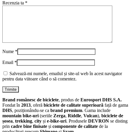
Recenzia ta
*
Nume
*
Email
*
Salvează-mi numele, emailul și site-ul web în acest navigator
pentru data viitoare când o să comentez.
Brand românesc de biciclete
, produs de
Eurosport DHS S.A.
Fondat în
2013
, oferă
biciclete de calitate superioară
față de gama
DHS
, poziționându-se ca
brand premium
. Gama include
mountain bike-uri
(seriile
Zerga
,
Riddle
,
Vulcan
),
biciclete de
șosea
,
trekking
,
city
și
e-bike-uri
. Produsele
DEVRON
se disting
prin
cadre bine finisate
și
componente de calitate
de la
producători precum
Shimano
și
Sram
.