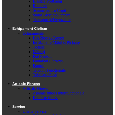
Elastice Portbagaj
Remorci
Scaune pentru Copii
Stand Biciclete/Parcare
Transport si Depozitare
Echipament Ciclism
Echipamente
Bib Shorts / Boxeri
Încălzitoare Mâini și Picioare
Jachete
Mănuși
Pad Pantofi
Pantaloni / Jerseys
Pantofi
Tricouri Funcționale
Tubulare-Head
Articole Fitness
Articole Fitness
Aparate fitness multifunctionale
Biciclete fitness
Service
Unelte Service