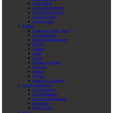
Cadru MTB
Cadru Single Speed
Cadru Road Racing
Protecții Cadru
Urechi Cadru
E-Bike
Angrenaje, Brațe, Plăci
Anvelope/Jante
Baterii și încărcătoare
Butuci
Cabluri
Cadre
Cricuri
Display și manete
Furci/Șei
Lanțuri
Oglinzi
Protectii si Accesorii
Cuvete (Head Set)
Cuveți Externi
Cuveți Integrați
Cuveți Semi-Integrați
Distanțiere
Flori Cuvete
Furci