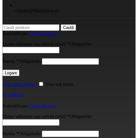
contact@bikefusion.ro
Caută
Autentificare
Creați un cont
Nume utilizator sau adresă email
*
Obligatoriu
Parola
*
Obligatoriu
Logare
Ți-ai uitat parola?
Ține-mă minte
0
/
0,00
lei
Autentificare
Creați un cont
Nume utilizator sau adresă email
*
Obligatoriu
Parola
*
Obligatoriu