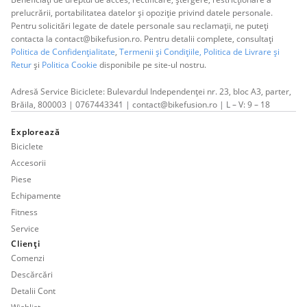
prelucrării, portabilitatea datelor și opoziție privind datele personale.
Pentru solicitări legate de datele personale sau reclamații, ne puteți
contacta la contact@bikefusion.ro. Pentru detalii complete, consultați
Politica de Confidențialitate
,
Termenii și Condițiile,
Politica de Livrare și
Retur
și
Politica Cookie
disponibile pe site-ul nostru.
Adresă Service Biciclete: Bulevardul Independenței nr. 23, bloc A3, parter,
Brăila, 800003 | 0767443341 | contact@bikefusion.ro | L – V: 9 – 18
Explorează
Biciclete
Accesorii
Piese
Echipamente
Fitness
Service
Clienți
Comenzi
Descărcări
Detalii Cont