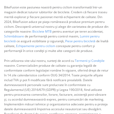
BikeFusion este pasiunea noastră pentru ciclism transformată într-un
magazin dedicat tuturor iubitorilor de biciclete. Credem că fiecare traseu
merită explorat și fiecare pasionat merită echipament de calitate. Din
2024, BikeFusion aduce pe piața românească produse premium pentru
ciclism. Descoperă universul nostru și alege din varietatea de produse din
categoriile noastre:
Biciclete MTB
pentru aventuri pe teren accidentat,
Schimbătoare
de performanță pentru control maxim,
Lumini pentru
bicicletă
ce asigură vizibilitate și siguranță,
Piese pentru bicicletă
de înaltă
calitate,
Echipamente pentru ciclism
concepute pentru confort și
performanță în orice condiții și multe alte categorii de produse.
Prin utilizarea site-ului nostru, sunteți de acord cu
Termenii și Condițiile
noastre. Comercializăm produse de calitate cu garanția legală de
conformitate conform legislației române în vigoare, oferind drept de retur
în 14 zile calendaristice conform OUG 34/2014. Toate prețurile afișate
includ TVA și pot fi modificate fără notificare prealabilă. Datele
dumneavoastră personale sunt prelucrate în conformitate cu
Regulamentul (UE) 2016/679 (GDPR) și Legea 190/2018, fiind utilizate
pentru procesarea comenzilor, livrare, facturare, asistență post-vânzare
și, cu acordul dumneavoastră expres, pentru comunicări de marketing.
Implementăm măsuri tehnice și organizatorice adecvate pentru a proteja
datele dumneavoastră împotriva accesului neautorizat sau divulgării.
Beneficiați de dreptul de acces, rectificare, ștergere, restricționare a