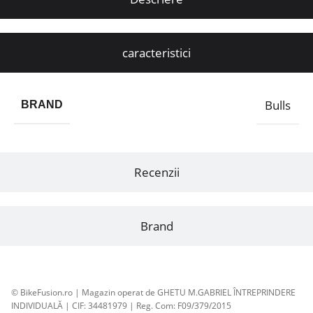
caracteristici
Bulls
BRAND
Recenzii
Brand
© BikeFusion.ro | Magazin operat de GHETU M.GABRIEL ÎNTREPRINDERE
INDIVIDUALĂ | CIF: 34481979 | Reg. Com: F09/379/2015