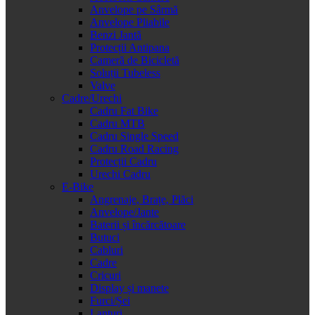
Anvelope pe Sârmă
Anvelope Pliabile
Benzi Jantă
Protecții Antipana
Cameră de Bicicletă
Soluții Tubeless
Valve
Cadre/Urechi
Cadru Fat Bike
Cadru MTB
Cadru Single Speed
Cadru Road Racing
Protecții Cadru
Urechi Cadru
E-Bike
Angrenaje, Brațe, Plăci
Anvelope/Jante
Baterii și încărcătoare
Butuci
Cabluri
Cadre
Cricuri
Display și manete
Furci/Șei
Lanțuri