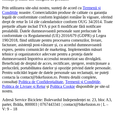
Prin utilizarea site-ului nostru, sunteți de acord cu
Termenii și
Condițiile
noastre. Comercializăm produse de calitate cu garanția
legală de conformitate conform legislației române în vigoare, oferind
drept de retur în 14 zile calendaristice conform OUG 34/2014. Toate
prețurile afișate includ TVA și pot fi modificate fără notificare
prealabilă. Datele dumneavoastră personale sunt prelucrate în
conformitate cu Regulamentul (UE) 2016/679 (GDPR) și Legea
190/2018, fiind utilizate pentru procesarea comenzilor, livrare,
facturare, asistență post-vânzare și, cu acordul dumneavoastră
expres, pentru comunicări de marketing. Implementăm măsuri
tehnice și organizatorice adecvate pentru a proteja datele
dumneavoastră împotriva accesului neautorizat sau divulgării.
Beneficiați de dreptul de acces, rectificare, ștergere, restricționare a
prelucrării, portabilitatea datelor și opoziție privind datele personale.
Pentru solicitări legate de datele personale sau reclamații, ne puteți
contacta la contact@bikefusion.ro. Pentru detalii complete,
consultați
Politica de Confidențialitate
,
Termenii și Condițiile,
Politica de Livrare și Retur
și
Politica Cookie
disponibile pe site-ul
nostru.
Adresă Service Biciclete: Bulevardul Independenței nr. 23, bloc A3,
parter, Brăila, 800003 | 0767443341 | contact@bikefusion.ro | L –
V: 9 – 18