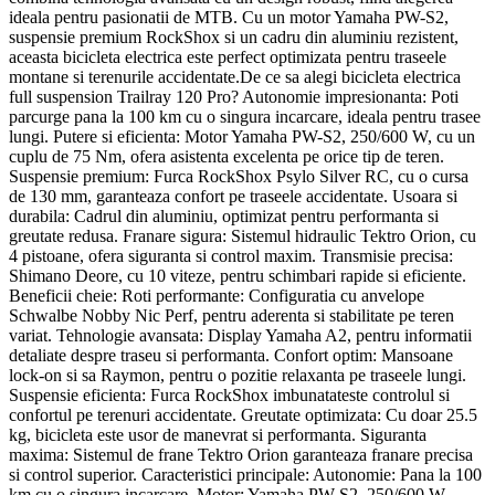
ideala pentru pasionatii de MTB. Cu un motor Yamaha PW-S2,
suspensie premium RockShox si un cadru din aluminiu rezistent,
aceasta bicicleta electrica este perfect optimizata pentru traseele
montane si terenurile accidentate.De ce sa alegi bicicleta electrica
full suspension Trailray 120 Pro? Autonomie impresionanta: Poti
parcurge pana la 100 km cu o singura incarcare, ideala pentru trasee
lungi. Putere si eficienta: Motor Yamaha PW-S2, 250/600 W, cu un
cuplu de 75 Nm, ofera asistenta excelenta pe orice tip de teren.
Suspensie premium: Furca RockShox Psylo Silver RC, cu o cursa
de 130 mm, garanteaza confort pe traseele accidentate. Usoara si
durabila: Cadrul din aluminiu, optimizat pentru performanta si
greutate redusa. Franare sigura: Sistemul hidraulic Tektro Orion, cu
4 pistoane, ofera siguranta si control maxim. Transmisie precisa:
Shimano Deore, cu 10 viteze, pentru schimbari rapide si eficiente.
Beneficii cheie: Roti performante: Configuratia cu anvelope
Schwalbe Nobby Nic Perf, pentru aderenta si stabilitate pe teren
variat. Tehnologie avansata: Display Yamaha A2, pentru informatii
detaliate despre traseu si performanta. Confort optim: Mansoane
lock-on si sa Raymon, pentru o pozitie relaxanta pe traseele lungi.
Suspensie eficienta: Furca RockShox imbunatateste controlul si
confortul pe terenuri accidentate. Greutate optimizata: Cu doar 25.5
kg, bicicleta este usor de manevrat si performanta. Siguranta
maxima: Sistemul de frane Tektro Orion garanteaza franare precisa
si control superior. Caracteristici principale: Autonomie: Pana la 100
km cu o singura incarcare. Motor: Yamaha PW-S2, 250/600 W,