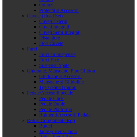
Oglinzi
Protectii si Accesorii
Cuvete (Head Set)
Cuveți Externi
Cuveți Integrați
Cuveți Semi-Integrați
Distanțiere
Flori Cuvete
Furci
Furci cu Suspensie
Furci Fixe
Suspensii Spate
Ghidoane, Mansoane, Pipe Ghidon
Ghidoane și Accesorii
Mansoane și Ghidoline
Tije și Pipe Ghidon
Pedale/Accesorii pedale
Pedale Click
Pedale Duble
Pedale Platforma
Rulmenti/Accesorii Pedale
Roți și Componente Roți
Butuci
Jante și Benzi Jantă
Roți și Seturi Roți