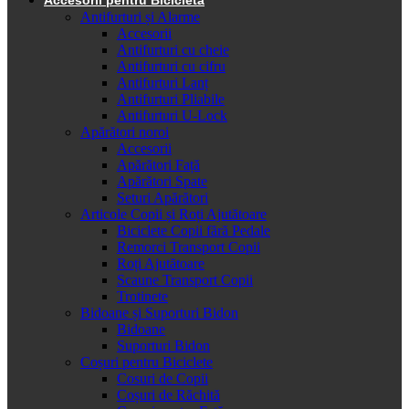
Antifurturi și Alarme
Accesorii
Antifurturi cu cheie
Antifurturi cu cifru
Antifurturi Lanț
Antifurturi Pliabile
Antifurturi U-Lock
Apărători noroi
Accesorii
Apărători Față
Apărători Spate
Seturi Apărători
Articole Copii și Roți Ajutătoare
Biciclete Copii fără Pedale
Remorci Transport Copii
Roți Ajutătoare
Scaune Transport Copii
Trotinete
Bidoane și Suporturi Bidon
Bidoane
Suporturi Bidon
Coșuri pentru Biciclete
Cosuri de Copii
Coșuri de Răchită