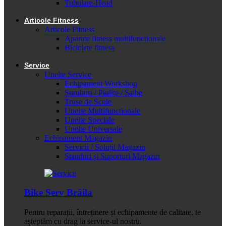
Tubulare-Head
Articole Fitness
Articole Fitness
Aparate fitness multifunctionale
Biciclete fitness
Service
Unelte Service
Echipament Workshop
Șuruburi / Piulițe / Șaibe
Truse de Scule
Unelte Multifuncționale
Unelte Speciale
Unelte Universale
Echipament Magazin
Servicii / Soluții Magazin
Standuri și Suporturi Magazin
Bike Serv Brăila
Pentru reparații, întreținere și echipamente de calitate, te
așteptăm cu drag la service-ul nostru.