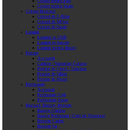
Coșuri pentru Față
Coșuri pentru Spate
Cricuri Bicicletă
Cricuri de E-Bike
Cricuri de Mijloc
Cricuri de Spate
Lumini
Lumini cu USB
Lumini pe baterie
Lumini pentru dinam
Pompe
Accesorii
Cartușe / Suporturi Cartușe
Pompe de Furcă / Tubeless
Pompe de Mână
Pompe de Picior
Portbagaje
Accesorii
Portbagaje Față
Portbagaje Spate
Rucsaci, Bagaje, Borsete
Bagaje Ghidon
Bagaje Portbagaj / Cutii de Transport
Borsete Cadru
Borsete Șa