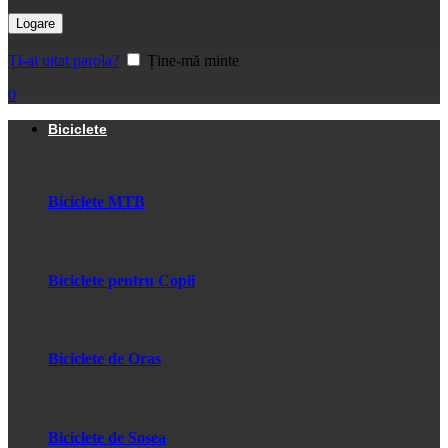
Logare
Ți-ai uitat parola?
Ține-mă minte
0
Biciclete
Biciclete MTB
Biciclete pentru Copii
Biciclete de Oras
Biciclete de Sosea