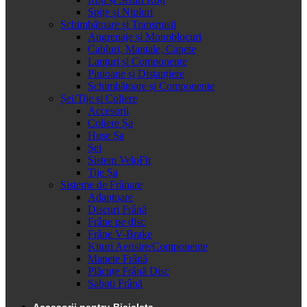
Spițe și Nipluri
Schimbătoare și Transmisii
Angrenaje și Monoblocuri
Cabluri, Mantale, Capete
Lanțuri și Componente
Pinioane și Distanțiere
Schimbătoare și Componente
Șei/Tije și Coliere
Accesorii
Coliere Șa
Huse Șa
Șei
Sistem VeloFit
Tije Șa
Sisteme de Frânare
Adaptoare
Discuri Frână
Frâne pe disc
Frâne V-Brake
Kituri Aerisire/Componente
Manete Frână
Plăcuțe Frână Disc
Saboti Frână
Accesorii pentru Bicicleta