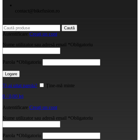
contact@bikefusion.ro
Caută
Autentificare
Creați un cont
Nume utilizator sau adresă email
*
Obligatoriu
Parola
*
Obligatoriu
Logare
Ți-ai uitat parola?
Ține-mă minte
0
/
0,00
lei
Autentificare
Creați un cont
Nume utilizator sau adresă email
*
Obligatoriu
Parola
*
Obligatoriu