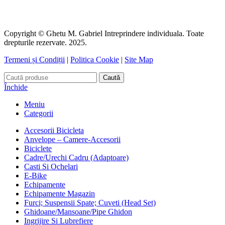
Copyright © Ghetu M. Gabriel Intreprindere individuala. Toate
drepturile rezervate. 2025.
Termeni și Condiții
|
Politica Cookie
|
Site Map
Caută
Închide
Meniu
Categorii
Accesorii Bicicleta
Anvelope – Camere-Accesorii
Biciclete
Cadre/Urechi Cadru (Adaptoare)
Casti Si Ochelari
E-Bike
Echipamente
Echipamente Magazin
Furci; Suspensii Spate; Cuveti (Head Set)
Ghidoane/Mansoane/Pipe Ghidon
Ingrijire Si Lubrefiere