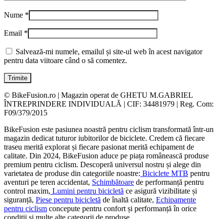
Nume
*
Email
*
Salvează-mi numele, emailul și site-ul web în acest navigator
pentru data viitoare când o să comentez.
© BikeFusion.ro | Magazin operat de GHETU M.GABRIEL
ÎNTREPRINDERE INDIVIDUALĂ | CIF: 34481979 | Reg. Com:
F09/379/2015
BikeFusion este pasiunea noastră pentru ciclism transformată într-un
magazin dedicat tuturor iubitorilor de biciclete. Credem că fiecare
traseu merită explorat și fiecare pasionat merită echipament de
calitate. Din 2024, BikeFusion aduce pe piața românească produse
premium pentru ciclism. Descoperă universul nostru și alege din
varietatea de produse din categoriile noastre:
Biciclete MTB
pentru
aventuri pe teren accidentat,
Schimbătoare
de performanță pentru
control maxim,
Lumini pentru bicicletă
ce asigură vizibilitate și
siguranță,
Piese pentru bicicletă
de înaltă calitate,
Echipamente
pentru ciclism
concepute pentru confort și performanță în orice
condiții și multe alte categorii de produse.