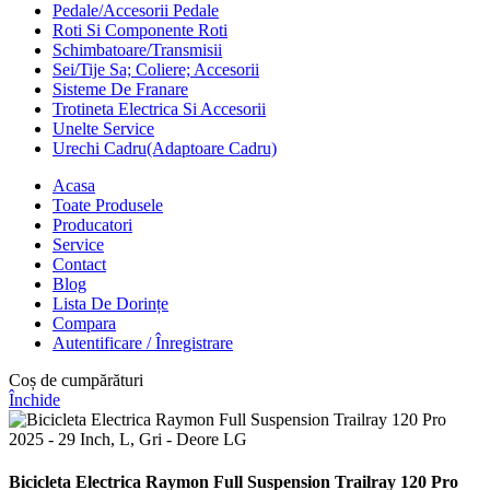
Pedale/Accesorii Pedale
Roti Si Componente Roti
Schimbatoare/Transmisii
Sei/Tije Sa; Coliere; Accesorii
Sisteme De Franare
Trotineta Electrica Si Accesorii
Unelte Service
Urechi Cadru(Adaptoare Cadru)
Acasa
Toate Produsele
Producatori
Service
Contact
Blog
Lista De Dorințe
Compara
Autentificare / Înregistrare
Coș de cumpărături
Închide
Bicicleta Electrica Raymon Full Suspension Trailray 120 Pro