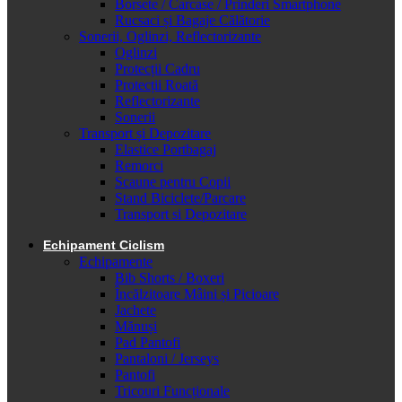
Borsete / Carcase / Prinderi Smartphone
Rucsaci și Bagaje Călătorie
Sonerii, Oglinzi, Reflectorizante
Oglinzi
Protecții Cadru
Protecții Roată
Reflectorizante
Sonerii
Transport și Depozitare
Elastice Portbagaj
Remorci
Scaune pentru Copii
Stand Biciclete/Parcare
Transport si Depozitare
Echipament Ciclism
Echipamente
Bib Shorts / Boxeri
Încălzitoare Mâini și Picioare
Jachete
Mănuși
Pad Pantofi
Pantaloni / Jerseys
Pantofi
Tricouri Funcționale