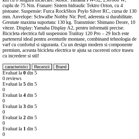
cuplu de 75 Nm. Franare: Sistem hidraulic Tektro Orion, cu 4
pistoane. Suspensie: Furca RockShox Psylo Silver RC, cursa de 130
mm. Anvelope: Schwalbe Nobby Nic Perf, aderenta si durabilitate.
Greutate maxima suportata: 130 kg. Transmisie: Shimano Deore, 10
viteze. Display: Yamaha Display A2, pentru informatii precise.
Bicicleta electrica full suspension Trailray 120 Pro – 29 Inch este
partenerul ideal pentru aventurile montane, combinand tehnologia de
varf cu confortul si siguranta. Cu un design modern si componente
premium, aceasta bicicleta electrica te ajuta sa cuceresti orice traseu
cu incredere si stil!
caracteristici
Recenzii
Brand
Evaluat la
0
din 5
0 reviews
Evaluat la
5
din 5
0
Evaluat la
4
din 5
0
Evaluat la
3
din 5
0
Evaluat la
2
din 5
0
Evaluat la
1
din 5
0