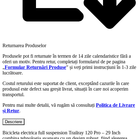
Returnarea Produselor
Produsele pot fi returnate în termen de 14 zile calendaristice fără a
oferi un motiv. Pentru retur, completați formularul de pe pagina
„
Formular Returnări Produse
” și veți primi instrucțiuni în 1-3 zile
lucrătoare.
Costul returului este suportat de client, exceptând cazurile în care
produsul este defect sau greșit livrat, situații în care noi acoperim
transportul.
Pentru mai multe detalii, vă rugăm să consultați
Politica de Livrare
și Retur
.
Descriere
Bicicleta electrica full suspension Trailray 120 Pro – 29 Inch
combina tehnologia avansata cu un design robust, fiind alegerea