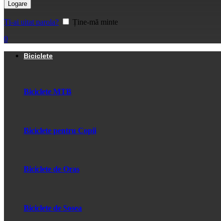
Logare
Ți-ai uitat parola?
Ține-mă minte
0
Biciclete
Biciclete MTB
Biciclete pentru Copii
Biciclete de Oras
Biciclete de Sosea