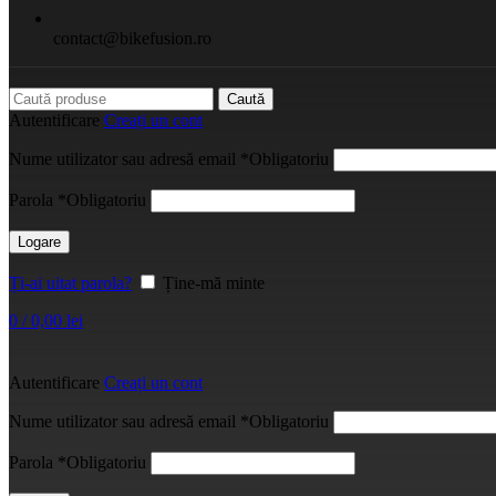
contact@bikefusion.ro
Caută
Autentificare
Creați un cont
Nume utilizator sau adresă email
*
Obligatoriu
Parola
*
Obligatoriu
Logare
Ți-ai uitat parola?
Ține-mă minte
0
/
0,00
lei
Autentificare
Creați un cont
Nume utilizator sau adresă email
*
Obligatoriu
Parola
*
Obligatoriu