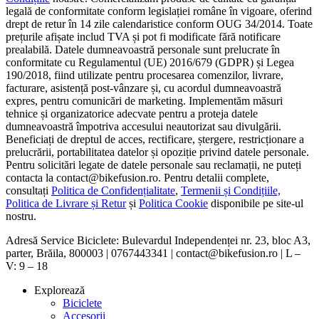
legală de conformitate conform legislației române în vigoare, oferind
drept de retur în 14 zile calendaristice conform OUG 34/2014. Toate
prețurile afișate includ TVA și pot fi modificate fără notificare
prealabilă. Datele dumneavoastră personale sunt prelucrate în
conformitate cu Regulamentul (UE) 2016/679 (GDPR) și Legea
190/2018, fiind utilizate pentru procesarea comenzilor, livrare,
facturare, asistență post-vânzare și, cu acordul dumneavoastră
expres, pentru comunicări de marketing. Implementăm măsuri
tehnice și organizatorice adecvate pentru a proteja datele
dumneavoastră împotriva accesului neautorizat sau divulgării.
Beneficiați de dreptul de acces, rectificare, ștergere, restricționare a
prelucrării, portabilitatea datelor și opoziție privind datele personale.
Pentru solicitări legate de datele personale sau reclamații, ne puteți
contacta la contact@bikefusion.ro. Pentru detalii complete,
consultați
Politica de Confidențialitate
,
Termenii și Condițiile,
Politica de Livrare și Retur
și
Politica Cookie
disponibile pe site-ul
nostru.
Adresă Service Biciclete: Bulevardul Independenței nr. 23, bloc A3,
parter, Brăila, 800003 | 0767443341 | contact@bikefusion.ro | L –
V: 9 – 18
Explorează
Biciclete
Accesorii