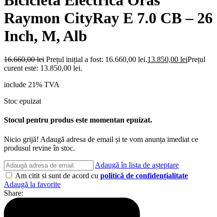
Raymon CityRay E 7.0 CB – 26
Inch, M, Alb
16.660,00
lei
Prețul inițial a fost: 16.660,00 lei.
13.850,00
lei
Prețul
curent este: 13.850,00 lei.
include 21% TVA
Stoc epuizat
Stocul pentru produs este momentan epuizat.
Nicio grijă! Adaugă adresa de email și te vom anunța imediat ce
produsul revine în stoc.
Adaugă în lista de așteptare
Am citit si sunt de acord cu
politică de confidențialitate
Adaugă la favorite
Share: