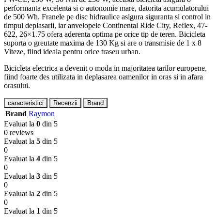
performanta excelenta si o autonomie mare, datorita acumulatorului
de 500 Wh. Franele pe disc hidraulice asigura siguranta si control in
timpul deplasarii, iar anvelopele Continental Ride City, Reflex, 47-
622, 26×1.75 ofera aderenta optima pe orice tip de teren. Bicicleta
suporta o greutate maxima de 130 Kg si are o transmisie de 1 x 8
Viteze, fiind ideala pentru orice traseu urban.
Bicicleta electrica a devenit o moda in majoritatea tarilor europene,
fiind foarte des utilizata in deplasarea oamenilor in oras si in afara
orasului.
caracteristici
Recenzii
Brand
Brand
Raymon
Evaluat la
0
din 5
0 reviews
Evaluat la
5
din 5
0
Evaluat la
4
din 5
0
Evaluat la
3
din 5
0
Evaluat la
2
din 5
0
Evaluat la
1
din 5