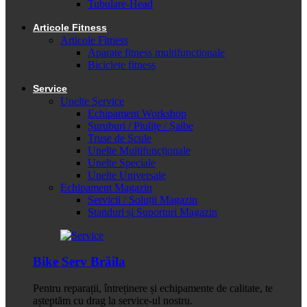
Tubulare-Head
Articole Fitness
Articole Fitness
Aparate fitness multifunctionale
Biciclete fitness
Service
Unelte Service
Echipament Workshop
Șuruburi / Piulițe / Șaibe
Truse de Scule
Unelte Multifuncționale
Unelte Speciale
Unelte Universale
Echipament Magazin
Servicii / Soluții Magazin
Standuri și Suporturi Magazin
Bike Serv Brăila
Pentru reparații, întreținere și echipamente de calitate, te
așteptăm cu drag la service-ul nostru.