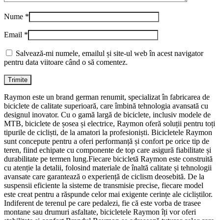
Nume
*
Email
*
Salvează-mi numele, emailul și site-ul web în acest navigator
pentru data viitoare când o să comentez.
Raymon este un brand german renumit, specializat în fabricarea de
biciclete de calitate superioară, care îmbină tehnologia avansată cu
designul inovator. Cu o gamă largă de biciclete, inclusiv modele de
MTB, biciclete de șosea și electrice, Raymon oferă soluții pentru toți
tipurile de cicliști, de la amatori la profesioniști. Bicicletele Raymon
sunt concepute pentru a oferi performanță și confort pe orice tip de
teren, fiind echipate cu componente de top care asigură fiabilitate și
durabilitate pe termen lung.Fiecare bicicletă Raymon este construită
cu atenție la detalii, folosind materiale de înaltă calitate și tehnologii
avansate care garantează o experiență de ciclism deosebită. De la
suspensii eficiente la sisteme de transmisie precise, fiecare model
este creat pentru a răspunde celor mai exigente cerințe ale cicliștilor.
Indiferent de terenul pe care pedalezi, fie că este vorba de trasee
montane sau drumuri asfaltate, bicicletele Raymon îți vor oferi