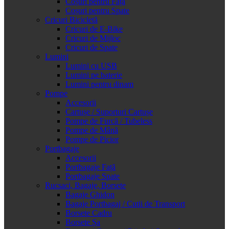
Coșuri pentru Față
Coșuri pentru Spate
Cricuri Bicicletă
Cricuri de E-Bike
Cricuri de Mijloc
Cricuri de Spate
Lumini
Lumini cu USB
Lumini pe baterie
Lumini pentru dinam
Pompe
Accesorii
Cartușe / Suporturi Cartușe
Pompe de Furcă / Tubeless
Pompe de Mână
Pompe de Picior
Portbagaje
Accesorii
Portbagaje Față
Portbagaje Spate
Rucsaci, Bagaje, Borsete
Bagaje Ghidon
Bagaje Portbagaj / Cutii de Transport
Borsete Cadru
Borsete Șa