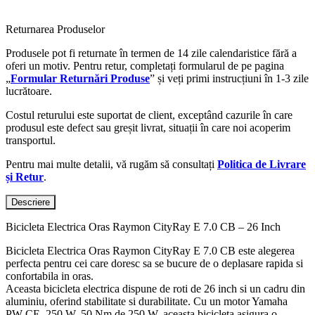
Returnarea Produselor
Produsele pot fi returnate în termen de 14 zile calendaristice fără a
oferi un motiv. Pentru retur, completați formularul de pe pagina
„
Formular Returnări Produse
” și veți primi instrucțiuni în 1-3 zile
lucrătoare.
Costul returului este suportat de client, exceptând cazurile în care
produsul este defect sau greșit livrat, situații în care noi acoperim
transportul.
Pentru mai multe detalii, vă rugăm să consultați
Politica de Livrare
și Retur
.
Descriere
Bicicleta Electrica Oras Raymon CityRay E 7.0 CB – 26 Inch
Bicicleta Electrica Oras Raymon CityRay E 7.0 CB este alegerea
perfecta pentru cei care doresc sa se bucure de o deplasare rapida si
confortabila in oras.
Aceasta bicicleta electrica dispune de roti de 26 inch si un cadru din
aluminiu, oferind stabilitate si durabilitate. Cu un motor Yamaha
PW-CE, 250 W, 50 Nm de 250 W, aceasta bicicleta asigura o