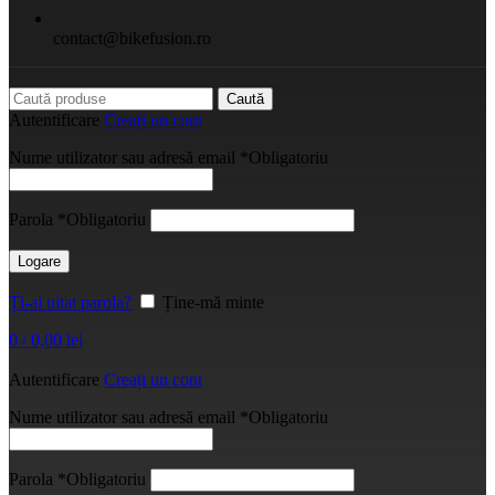
contact@bikefusion.ro
Caută
Autentificare
Creați un cont
Nume utilizator sau adresă email
*
Obligatoriu
Parola
*
Obligatoriu
Logare
Ți-ai uitat parola?
Ține-mă minte
0
/
0,00
lei
Autentificare
Creați un cont
Nume utilizator sau adresă email
*
Obligatoriu
Parola
*
Obligatoriu