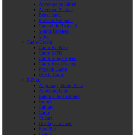
Anvelope pe Sârmă
Anvelope Pliabile
Benzi Jantă
Protecții Antipana
Cameră de Bicicletă
Soluții Tubeless
Valve
Cadre/Urechi
Cadru Fat Bike
Cadru MTB
Cadru Single Speed
Cadru Road Racing
Protecții Cadru
Urechi Cadru
E-Bike
Angrenaje, Brațe, Plăci
Anvelope/Jante
Baterii și încărcătoare
Butuci
Cabluri
Cadre
Cricuri
Display și manete
Furci/Șei
Lanțuri