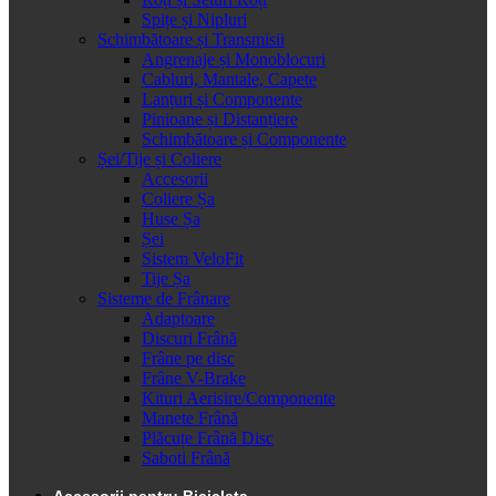
Spițe și Nipluri
Schimbătoare și Transmisii
Angrenaje și Monoblocuri
Cabluri, Mantale, Capete
Lanțuri și Componente
Pinioane și Distanțiere
Schimbătoare și Componente
Șei/Tije și Coliere
Accesorii
Coliere Șa
Huse Șa
Șei
Sistem VeloFit
Tije Șa
Sisteme de Frânare
Adaptoare
Discuri Frână
Frâne pe disc
Frâne V-Brake
Kituri Aerisire/Componente
Manete Frână
Plăcuțe Frână Disc
Saboti Frână
Accesorii pentru Bicicleta