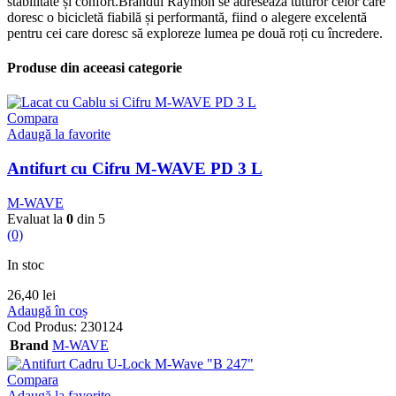
stabilitate și confort.Brandul Raymon se adresează tuturor celor care
doresc o bicicletă fiabilă și performantă, fiind o alegere excelentă
pentru cei care doresc să exploreze lumea pe două roți cu încredere.
Produse din aceeasi categorie
Compara
Adaugă la favorite
Antifurt cu Cifru M-WAVE PD 3 L
M-WAVE
Evaluat la
0
din 5
(0)
In stoc
26,40
lei
Adaugă în coș
Cod Produs:
230124
Brand
M-WAVE
Compara
Adaugă la favorite