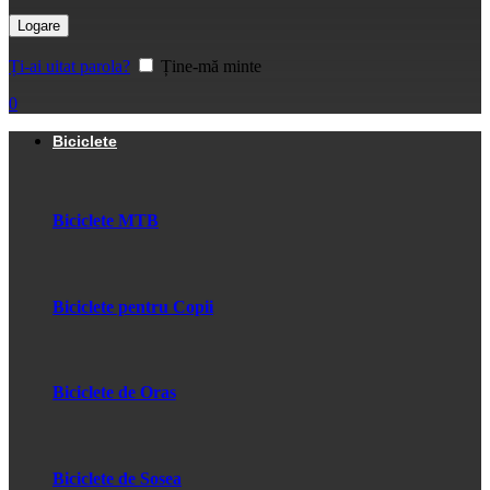
Logare
Ți-ai uitat parola?
Ține-mă minte
0
Biciclete
Biciclete MTB
Biciclete pentru Copii
Biciclete de Oras
Biciclete de Sosea