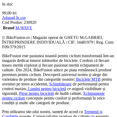
In stoc
99,00
lei
Adaugă în coș
Cod Produs:
230920
Brand
M-WAVE
© BikeFusion.ro | Magazin operat de GHETU M.GABRIEL
ÎNTREPRINDERE INDIVIDUALĂ | CIF: 34481979 | Reg. Com:
F09/379/2015
BikeFusion este pasiunea noastră pentru ciclism transformată într-un
magazin dedicat tuturor iubitorilor de biciclete. Credem că fiecare
traseu merită explorat și fiecare pasionat merită echipament de
calitate. Din 2024, BikeFusion aduce pe piața românească produse
premium pentru ciclism. Descoperă universul nostru și alege din
varietatea de produse din categoriile noastre:
Biciclete MTB
pentru
aventuri pe teren accidentat,
Schimbătoare
de performanță pentru
control maxim,
Lumini pentru bicicletă
ce asigură vizibilitate și
siguranță,
Piese pentru bicicletă
de înaltă calitate,
Echipamente
pentru ciclism
concepute pentru confort și performanță în orice
condiții și multe alte categorii de produse.
Prin utilizarea site-ului nostru, sunteți de acord cu
Termenii și
Condițiile
noastre. Comercializăm produse de calitate cu garanția