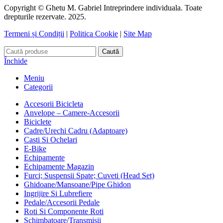
Copyright © Ghetu M. Gabriel Intreprindere individuala. Toate
drepturile rezervate. 2025.
Termeni și Condiții
|
Politica Cookie
|
Site Map
Caută
Închide
Meniu
Categorii
Accesorii Bicicleta
Anvelope – Camere-Accesorii
Biciclete
Cadre/Urechi Cadru (Adaptoare)
Casti Si Ochelari
E-Bike
Echipamente
Echipamente Magazin
Furci; Suspensii Spate; Cuveti (Head Set)
Ghidoane/Mansoane/Pipe Ghidon
Ingrijire Si Lubrefiere
Pedale/Accesorii Pedale
Roti Si Componente Roti
Schimbatoare/Transmisii