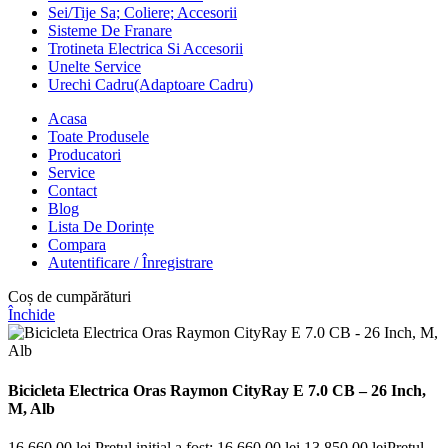
Sei/Tije Sa; Coliere; Accesorii
Sisteme De Franare
Trotineta Electrica Si Accesorii
Unelte Service
Urechi Cadru(Adaptoare Cadru)
Acasa
Toate Produsele
Producatori
Service
Contact
Blog
Lista De Dorințe
Compara
Autentificare / Înregistrare
Coș de cumpărături
Închide
Bicicleta Electrica Oras Raymon CityRay E 7.0 CB – 26 Inch,
M, Alb
16.660,00
lei
Prețul inițial a fost: 16.660,00 lei.
13.850,00
lei
Prețul