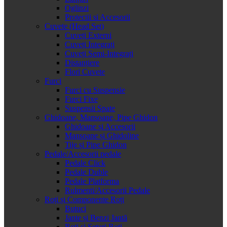
Oglinzi
Protectii si Accesorii
Cuvete (Head Set)
Cuveți Externi
Cuveți Integrați
Cuveți Semi-Integrați
Distanțiere
Flori Cuvete
Furci
Furci cu Suspensie
Furci Fixe
Suspensii Spate
Ghidoane, Mansoane, Pipe Ghidon
Ghidoane și Accesorii
Mansoane și Ghidoline
Tije și Pipe Ghidon
Pedale/Accesorii pedale
Pedale Click
Pedale Duble
Pedale Platforma
Rulmenti/Accesorii Pedale
Roți și Componente Roți
Butuci
Jante și Benzi Jantă
Roți și Seturi Roți