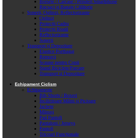
Borsete / Carcase / Prinderi Smartphone
Rucsaci și Bagaje Călătorie
Sonerii, Oglinzi, Reflectorizante
Oglinzi
Protecții Cadru
Protecții Roată
Reflectorizante
Sonerii
Transport și Depozitare
Elastice Portbagaj
Remorci
Scaune pentru Copii
Stand Biciclete/Parcare
Transport si Depozitare
Echipament Ciclism
Echipamente
Bib Shorts / Boxeri
Încălzitoare Mâini și Picioare
Jachete
Mănuși
Pad Pantofi
Pantaloni / Jerseys
Pantofi
Tricouri Funcționale