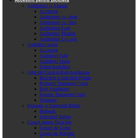
Antifurturi și Alarme
Accesorii
Antifurturi cu cheie
Antifurturi cu cifru
Antifurturi Lanț
Antifurturi Pliabile
Antifurturi U-Lock
Apărători noroi
Accesorii
Apărători Față
Apărători Spate
Seturi Apărători
Articole Copii și Roți Ajutătoare
Biciclete Copii fără Pedale
Remorci Transport Copii
Roți Ajutătoare
Scaune Transport Copii
Trotinete
Bidoane și Suporturi Bidon
Bidoane
Suporturi Bidon
Coșuri pentru Biciclete
Cosuri de Copii
Coșuri de Răchită