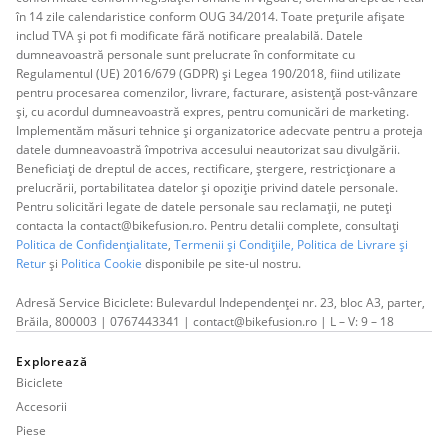
în 14 zile calendaristice conform OUG 34/2014. Toate prețurile afișate
includ TVA și pot fi modificate fără notificare prealabilă. Datele
dumneavoastră personale sunt prelucrate în conformitate cu
Regulamentul (UE) 2016/679 (GDPR) și Legea 190/2018, fiind utilizate
pentru procesarea comenzilor, livrare, facturare, asistență post-vânzare
și, cu acordul dumneavoastră expres, pentru comunicări de marketing.
Implementăm măsuri tehnice și organizatorice adecvate pentru a proteja
datele dumneavoastră împotriva accesului neautorizat sau divulgării.
Beneficiați de dreptul de acces, rectificare, ștergere, restricționare a
prelucrării, portabilitatea datelor și opoziție privind datele personale.
Pentru solicitări legate de datele personale sau reclamații, ne puteți
contacta la contact@bikefusion.ro. Pentru detalii complete, consultați
Politica de Confidențialitate
,
Termenii și Condițiile,
Politica de Livrare și
Retur
și
Politica Cookie
disponibile pe site-ul nostru.
Adresă Service Biciclete: Bulevardul Independenței nr. 23, bloc A3, parter,
Brăila, 800003 | 0767443341 | contact@bikefusion.ro | L – V: 9 – 18
Explorează
Biciclete
Accesorii
Piese