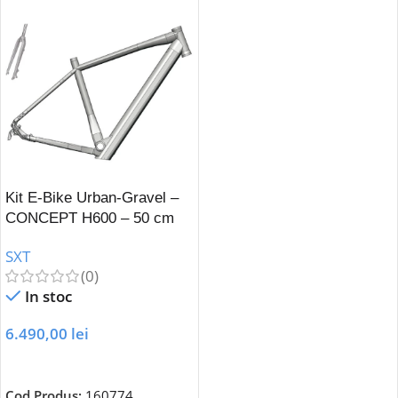
Kit E-Bike Urban-Gravel –
CONCEPT H600 – 50 cm
SXT
(0)
In stoc
6.490,00
lei
Adaugă În Coș
Cod Produs:
160774