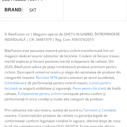
SXT
BRAND
© BikeFusion.ro | Magazin operat de GHETU M.GABRIEL ÎNTREPRINDERE
INDIVIDUALĂ | CIF: 34481979 | Reg. Com: F09/379/2015
BikeFusion este pasiunea noastră pentru ciclism transformată într-un
magazin dedicat tuturor iubitorilor de biciclete. Credem că fiecare traseu
merită explorat și fiecare pasionat merită echipament de calitate. Din
2024, BikeFusion aduce pe piața românească produse premium pentru
ciclism. Descoperă universul nostru și alege din varietatea de produse din
categoriile noastre:
Biciclete MTB
pentru aventuri pe teren accidentat,
Schimbătoare
de performanță pentru control maxim,
Lumini pentru
bicicletă
ce asigură vizibilitate și siguranță,
Piese pentru bicicletă
de înaltă
calitate,
Echipamente pentru ciclism
concepute pentru confort și
performanță în orice condiții și multe alte categorii de produse.
Prin utilizarea site-ului nostru, sunteți de acord cu
Termenii și Condițiile
noastre. Comercializăm produse de calitate cu garanția legală de
conformitate conform legislației române în vigoare, oferind drept de retur
în 14 zile calendaristice conform OUG 34/2014. Toate prețurile afișate