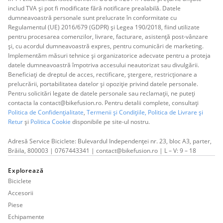
includ TVA și pot fi modificate fără notificare prealabilă. Datele
dumneavoastră personale sunt prelucrate în conformitate cu
Regulamentul (UE) 2016/679 (GDPR) și Legea 190/2018, fiind utilizate
pentru procesarea comenzilor, livrare, facturare, asistență post-vânzare
și, cu acordul dumneavoastră expres, pentru comunicări de marketing.
Implementăm măsuri tehnice și organizatorice adecvate pentru a proteja
datele dumneavoastră împotriva accesului neautorizat sau divulgării.
Beneficiați de dreptul de acces, rectificare, ștergere, restricționare a
prelucrării, portabilitatea datelor și opoziție privind datele personale.
Pentru solicitări legate de datele personale sau reclamații, ne puteți
contacta la contact@bikefusion.ro. Pentru detalii complete, consultați
Politica de Confidențialitate
,
Termenii și Condițiile,
Politica de Livrare și
Retur
și
Politica Cookie
disponibile pe site-ul nostru.
Adresă Service Biciclete: Bulevardul Independenței nr. 23, bloc A3, parter,
Brăila, 800003 | 0767443341 | contact@bikefusion.ro | L – V: 9 – 18
Explorează
Biciclete
Accesorii
Piese
Echipamente