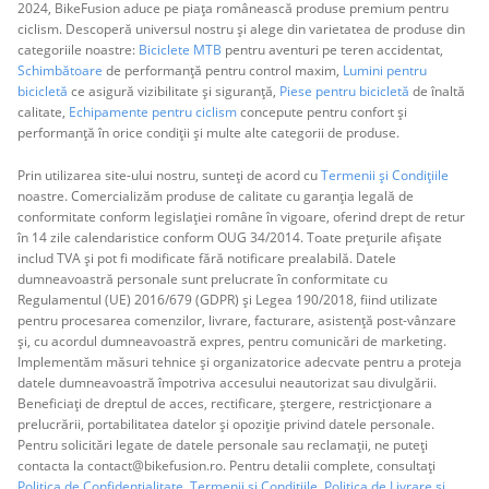
2024, BikeFusion aduce pe piața românească produse premium pentru
ciclism. Descoperă universul nostru și alege din varietatea de produse din
categoriile noastre:
Biciclete MTB
pentru aventuri pe teren accidentat,
Schimbătoare
de performanță pentru control maxim,
Lumini pentru
bicicletă
ce asigură vizibilitate și siguranță,
Piese pentru bicicletă
de înaltă
calitate,
Echipamente pentru ciclism
concepute pentru confort și
performanță în orice condiții și multe alte categorii de produse.
Prin utilizarea site-ului nostru, sunteți de acord cu
Termenii și Condițiile
noastre. Comercializăm produse de calitate cu garanția legală de
conformitate conform legislației române în vigoare, oferind drept de retur
în 14 zile calendaristice conform OUG 34/2014. Toate prețurile afișate
includ TVA și pot fi modificate fără notificare prealabilă. Datele
dumneavoastră personale sunt prelucrate în conformitate cu
Regulamentul (UE) 2016/679 (GDPR) și Legea 190/2018, fiind utilizate
pentru procesarea comenzilor, livrare, facturare, asistență post-vânzare
și, cu acordul dumneavoastră expres, pentru comunicări de marketing.
Implementăm măsuri tehnice și organizatorice adecvate pentru a proteja
datele dumneavoastră împotriva accesului neautorizat sau divulgării.
Beneficiați de dreptul de acces, rectificare, ștergere, restricționare a
prelucrării, portabilitatea datelor și opoziție privind datele personale.
Pentru solicitări legate de datele personale sau reclamații, ne puteți
contacta la contact@bikefusion.ro. Pentru detalii complete, consultați
Politica de Confidențialitate
,
Termenii și Condițiile,
Politica de Livrare și