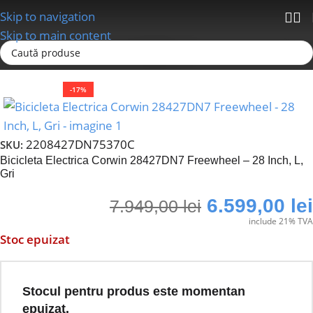
Skip to navigation
Skip to main content
Prima pagină
Biciclete
E-Bike
-17%
2208427DN75370C
SKU:
Bicicleta Electrica Corwin 28427DN7 Freewheel – 28 Inch, L,
Gri
6.599,00
lei
7.949,00
lei
include 21% TVA
Stoc epuizat
Stocul pentru produs este momentan
epuizat.