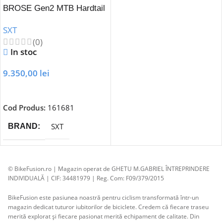
BROSE Gen2 MTB Hardtail
S Mag 90 Nm
SXT
(0)
In stoc
9.350,00
lei
Adaugă În Coș
Cod Produs:
161681
SXT
BRAND
© BikeFusion.ro | Magazin operat de GHETU M.GABRIEL ÎNTREPRINDERE
INDIVIDUALĂ | CIF: 34481979 | Reg. Com: F09/379/2015
BikeFusion este pasiunea noastră pentru ciclism transformată într-un
magazin dedicat tuturor iubitorilor de biciclete. Credem că fiecare traseu
merită explorat și fiecare pasionat merită echipament de calitate. Din