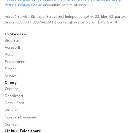
Retur
și
Politica Cookie
disponibile pe site-ul nostru.
Adresă Service Biciclete: Bulevardul Independenței nr. 23, bloc A3, parter,
Brăila, 800003 | 0767443341 | contact@bikefusion.ro | L – V: 9 – 18
Explorează
Biciclete
Accesorii
Piese
Echipamente
Fitness
Service
Clienți
Comenzi
Descărcări
Detalii Cont
Wishlist
Întrebări Frecvente
Contact
Linkuri Folositoare