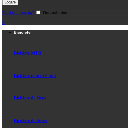
Logare
Ți-ai uitat parola?
Ține-mă minte
0
Biciclete
Biciclete MTB
Biciclete pentru Copii
Biciclete de Oras
Biciclete de Sosea