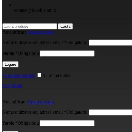
contact@bikefusion.ro
Caută
Autentificare
Creați un cont
Nume utilizator sau adresă email
*
Obligatoriu
Parola
*
Obligatoriu
Logare
Ți-ai uitat parola?
Ține-mă minte
0
/
0,00
lei
Autentificare
Creați un cont
Nume utilizator sau adresă email
*
Obligatoriu
Parola
*
Obligatoriu