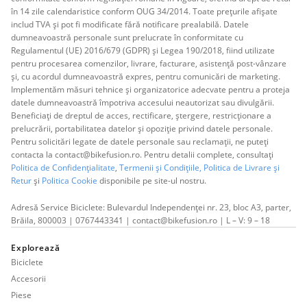
în 14 zile calendaristice conform OUG 34/2014. Toate prețurile afișate
includ TVA și pot fi modificate fără notificare prealabilă. Datele
dumneavoastră personale sunt prelucrate în conformitate cu
Regulamentul (UE) 2016/679 (GDPR) și Legea 190/2018, fiind utilizate
pentru procesarea comenzilor, livrare, facturare, asistență post-vânzare
și, cu acordul dumneavoastră expres, pentru comunicări de marketing.
Implementăm măsuri tehnice și organizatorice adecvate pentru a proteja
datele dumneavoastră împotriva accesului neautorizat sau divulgării.
Beneficiați de dreptul de acces, rectificare, ștergere, restricționare a
prelucrării, portabilitatea datelor și opoziție privind datele personale.
Pentru solicitări legate de datele personale sau reclamații, ne puteți
contacta la contact@bikefusion.ro. Pentru detalii complete, consultați
Politica de Confidențialitate
,
Termenii și Condițiile,
Politica de Livrare și
Retur
și
Politica Cookie
disponibile pe site-ul nostru.
Adresă Service Biciclete: Bulevardul Independenței nr. 23, bloc A3, parter,
Brăila, 800003 | 0767443341 | contact@bikefusion.ro | L – V: 9 – 18
Explorează
Biciclete
Accesorii
Piese