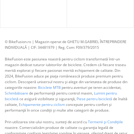
© BikeFusion.ro | Magazin operat de GHETU M.GABRIEL ÎNTREPRINDERE
INDIVIDUALĂ | CIF: 34481979 | Reg. Com: F09/379/2015
BikeFusion este pasiunea noastră pentru ciclism transformată într-un
magazin dedicat tuturor iubitorilor de biciclete. Credem că fiecare traseu
merită explorat și fiecare pasionat merită echipament de calitate. Din
2024, BikeFusion aduce pe piața românească produse premium pentru
ciclism. Descoperă universul nostru și alege din varietatea de produse din
categoriile noastre:
Biciclete MTB
pentru aventuri pe teren accidentat,
Schimbătoare
de performanță pentru control maxim,
Lumini pentru
bicicletă
ce asigură vizibilitate și siguranță,
Piese pentru bicicletă
de înaltă
calitate,
Echipamente pentru ciclism
concepute pentru confort și
performanță în orice condiții și multe alte categorii de produse.
Prin utilizarea site-ului nostru, sunteți de acord cu
Termenii și Condițiile
noastre. Comercializăm produse de calitate cu garanția legală de
conformitate conform legislației române în vigoare, oferind drept de retur