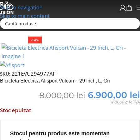
Skip to navigation
Skip to main content
Prima pagină
Accesorii bicicleta
-14%
221EVU294977AF
SKU:
Bicicleta Electrica Afisport Vulcan – 29 Inch, L, Gri
6.900,00
lei
8.000,00
lei
include 21% TVA
Stoc epuizat
Stocul pentru produs este momentan