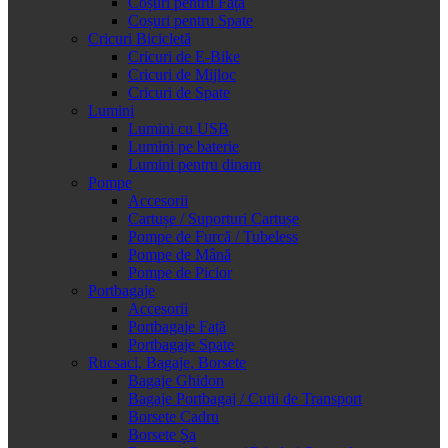
Coșuri pentru Față
Coșuri pentru Spate
Cricuri Bicicletă
Cricuri de E-Bike
Cricuri de Mijloc
Cricuri de Spate
Lumini
Lumini cu USB
Lumini pe baterie
Lumini pentru dinam
Pompe
Accesorii
Cartușe / Suporturi Cartușe
Pompe de Furcă / Tubeless
Pompe de Mână
Pompe de Picior
Portbagaje
Accesorii
Portbagaje Față
Portbagaje Spate
Rucsaci, Bagaje, Borsete
Bagaje Ghidon
Bagaje Portbagaj / Cutii de Transport
Borsete Cadru
Borsete Șa