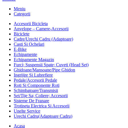
Meniu
Categorii
Accesorii Bicicleta
Anvelope – Camere-Accesorii
Biciclete
Cadre/Urechi Cadru (Adaptoare)
Casti Si Ochelari
E-Bike
Echipamente
Echipamente Magazin
Furci; Suspensii Spate; Cuveti (Head Set)
Ghidoane/Mansoane/Pipe Ghidon
Ingrijire Si Lubrefiere
Pedale/Accesorii Pedale
Roti Si Componente Roti
Schimbatoare/Transmisii
Sei/Tije Sa; Coliere; Accesorii
Sisteme De Franare
Trotineta Electrica Si Accesorii
Unelte Service
Urechi Cadru(Adaptoare Cadru)
Acasa