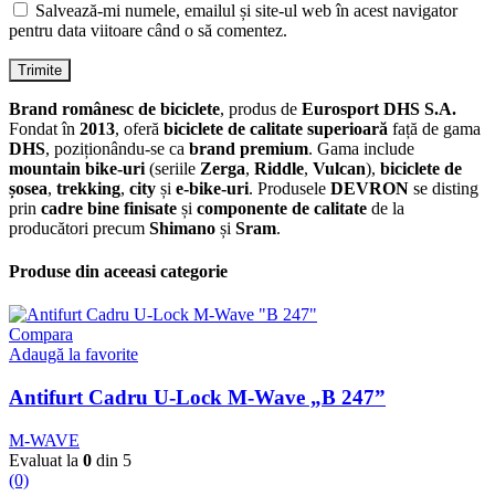
Salvează-mi numele, emailul și site-ul web în acest navigator
pentru data viitoare când o să comentez.
Brand românesc de biciclete
, produs de
Eurosport DHS S.A.
Fondat în
2013
, oferă
biciclete de calitate superioară
față de gama
DHS
, poziționându-se ca
brand premium
. Gama include
mountain bike-uri
(seriile
Zerga
,
Riddle
,
Vulcan
),
biciclete de
șosea
,
trekking
,
city
și
e-bike-uri
. Produsele
DEVRON
se disting
prin
cadre bine finisate
și
componente de calitate
de la
producători precum
Shimano
și
Sram
.
Produse din aceeasi categorie
Compara
Adaugă la favorite
Antifurt Cadru U-Lock M-Wave „B 247”
M-WAVE
Evaluat la
0
din 5
(0)