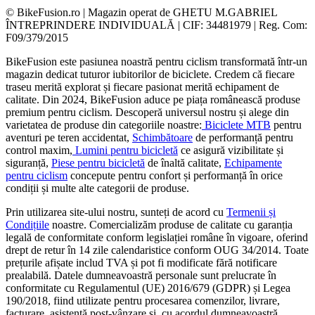
© BikeFusion.ro | Magazin operat de GHETU M.GABRIEL
ÎNTREPRINDERE INDIVIDUALĂ | CIF: 34481979 | Reg. Com:
F09/379/2015
BikeFusion este pasiunea noastră pentru ciclism transformată într-un
magazin dedicat tuturor iubitorilor de biciclete. Credem că fiecare
traseu merită explorat și fiecare pasionat merită echipament de
calitate. Din 2024, BikeFusion aduce pe piața românească produse
premium pentru ciclism. Descoperă universul nostru și alege din
varietatea de produse din categoriile noastre:
Biciclete MTB
pentru
aventuri pe teren accidentat,
Schimbătoare
de performanță pentru
control maxim,
Lumini pentru bicicletă
ce asigură vizibilitate și
siguranță,
Piese pentru bicicletă
de înaltă calitate,
Echipamente
pentru ciclism
concepute pentru confort și performanță în orice
condiții și multe alte categorii de produse.
Prin utilizarea site-ului nostru, sunteți de acord cu
Termenii și
Condițiile
noastre. Comercializăm produse de calitate cu garanția
legală de conformitate conform legislației române în vigoare, oferind
drept de retur în 14 zile calendaristice conform OUG 34/2014. Toate
prețurile afișate includ TVA și pot fi modificate fără notificare
prealabilă. Datele dumneavoastră personale sunt prelucrate în
conformitate cu Regulamentul (UE) 2016/679 (GDPR) și Legea
190/2018, fiind utilizate pentru procesarea comenzilor, livrare,
facturare, asistență post-vânzare și, cu acordul dumneavoastră