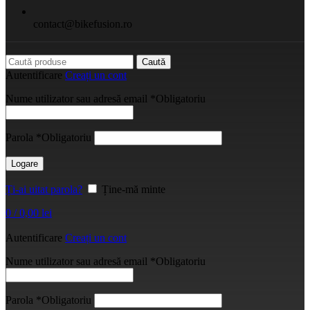
contact@bikefusion.ro
Caută
Autentificare
Creați un cont
Nume utilizator sau adresă email
*
Obligatoriu
Parola
*
Obligatoriu
Logare
Ți-ai uitat parola?
Ține-mă minte
0
/
0,00
lei
Autentificare
Creați un cont
Nume utilizator sau adresă email
*
Obligatoriu
Parola
*
Obligatoriu