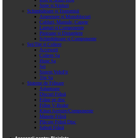
Spițe și Nipluri
Schimbătoare și Transmisii
Angrenaje și Monoblocuri
Cabluri, Mantale, Capete
Lanțuri și Componente
Pinioane și Distanțiere
Schimbătoare și Componente
Șei/Tije și Coliere
Accesorii
Coliere Șa
Huse Șa
Șei
Sistem VeloFit
Tije Șa
Sisteme de Frânare
Adaptoare
Discuri Frână
Frâne pe disc
Frâne V-Brake
Kituri Aerisire/Componente
Manete Frână
Plăcuțe Frână Disc
Saboti Frână
Accesorii pentru Bicicleta