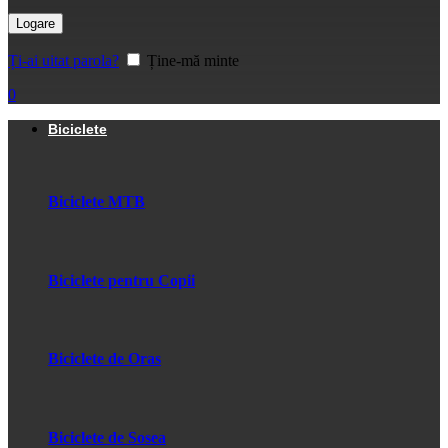
Logare
Ți-ai uitat parola?
Ține-mă minte
0
Biciclete
Biciclete MTB
Biciclete pentru Copii
Biciclete de Oras
Biciclete de Sosea