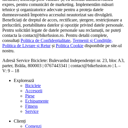
expres, pentru comunicări de marketing. Implementăm măsuri
tehnice și organizatorice adecvate pentru a proteja datele
dumneavoastră împotriva accesului neautorizat sau divulgării.
Beneficiați de dreptul de acces, rectificare, ștergere, restricționare a
prelucrării, portabilitatea datelor și opoziție privind datele personale.
Pentru solicitări legate de datele personale sau reclamații, ne puteți
contacta la contact@bikefusion.ro. Pentru detalii complete,
consultați
Politica de Confidențialitate
,
Termenii și Condițiile,
Politica de Livrare și Retur
și
Politica Cookie
disponibile pe site-ul
nostru.
Adresă Service Biciclete: Bulevardul Independenței nr. 23, bloc A3,
parter, Brăila, 800003 | 0767443341 | contact@bikefusion.ro | L –
V: 9 – 18
Explorează
Biciclete
Accesorii
Piese
Echipamente
Fitness
Service
Clienți
Comenzi