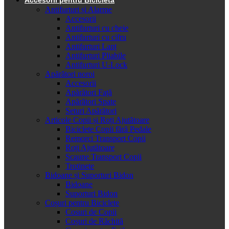
Antifurturi și Alarme
Accesorii
Antifurturi cu cheie
Antifurturi cu cifru
Antifurturi Lanț
Antifurturi Pliabile
Antifurturi U-Lock
Apărători noroi
Accesorii
Apărători Față
Apărători Spate
Seturi Apărători
Articole Copii și Roți Ajutătoare
Biciclete Copii fără Pedale
Remorci Transport Copii
Roți Ajutătoare
Scaune Transport Copii
Trotinete
Bidoane și Suporturi Bidon
Bidoane
Suporturi Bidon
Coșuri pentru Biciclete
Cosuri de Copii
Coșuri de Răchită