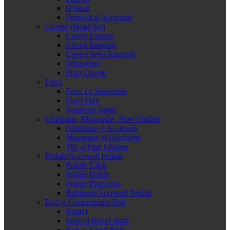
Oglinzi
Protectii si Accesorii
Cuvete (Head Set)
Cuveți Externi
Cuveți Integrați
Cuveți Semi-Integrați
Distanțiere
Flori Cuvete
Furci
Furci cu Suspensie
Furci Fixe
Suspensii Spate
Ghidoane, Mansoane, Pipe Ghidon
Ghidoane și Accesorii
Mansoane și Ghidoline
Tije și Pipe Ghidon
Pedale/Accesorii pedale
Pedale Click
Pedale Duble
Pedale Platforma
Rulmenti/Accesorii Pedale
Roți și Componente Roți
Butuci
Jante și Benzi Jantă
Roți și Seturi Roți