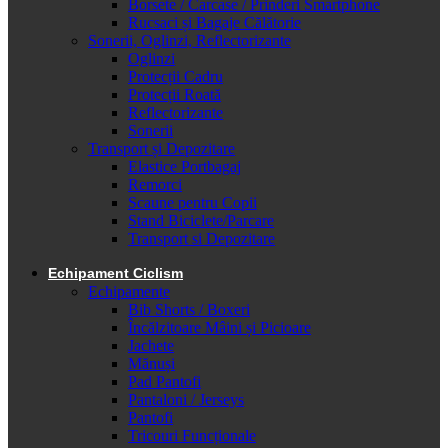
Borsete / Carcase / Prinderi Smartphone
Rucsaci și Bagaje Călătorie
Sonerii, Oglinzi, Reflectorizante
Oglinzi
Protecții Cadru
Protecții Roată
Reflectorizante
Sonerii
Transport și Depozitare
Elastice Portbagaj
Remorci
Scaune pentru Copii
Stand Biciclete/Parcare
Transport si Depozitare
Echipament Ciclism
Echipamente
Bib Shorts / Boxeri
Încălzitoare Mâini și Picioare
Jachete
Mănuși
Pad Pantofi
Pantaloni / Jerseys
Pantofi
Tricouri Funcționale