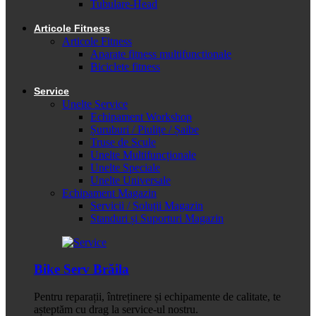
Tubulare-Head
Articole Fitness
Articole Fitness
Aparate fitness multifunctionale
Biciclete fitness
Service
Unelte Service
Echipament Workshop
Șuruburi / Piulițe / Șaibe
Truse de Scule
Unelte Multifuncționale
Unelte Speciale
Unelte Universale
Echipament Magazin
Servicii / Soluții Magazin
Standuri și Suporturi Magazin
Bike Serv Brăila
Pentru reparații, întreținere și echipamente de calitate, te
așteptăm cu drag la service-ul nostru.