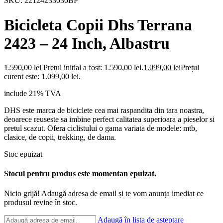
SKU:
22124233030BP
Bicicleta Copii Dhs Terrana
2423 – 24 Inch, Albastru
1.590,00
lei
Prețul inițial a fost: 1.590,00 lei.
1.099,00
lei
Prețul
curent este: 1.099,00 lei.
include 21% TVA
DHS este marca de biciclete cea mai raspandita din tara noastra,
deoarece reuseste sa imbine perfect calitatea superioara a pieselor si
pretul scazut. Ofera ciclistului o gama variata de modele: mtb,
clasice, de copii, trekking, de dama.
Stoc epuizat
Stocul pentru produs este momentan epuizat.
Nicio grijă! Adaugă adresa de email și te vom anunța imediat ce
produsul revine în stoc.
Adaugă în lista de așteptare