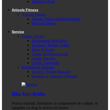
Tubulare-Head
Articole Fitness
Articole Fitness
Aparate fitness multifunctionale
Biciclete fitness
Service
Unelte Service
Echipament Workshop
Șuruburi / Piulițe / Șaibe
Truse de Scule
Unelte Multifuncționale
Unelte Speciale
Unelte Universale
Echipament Magazin
Servicii / Soluții Magazin
Standuri și Suporturi Magazin
Bike Serv Brăila
Pentru reparații, întreținere și echipamente de calitate, te
așteptăm cu drag la service-ul nostru.