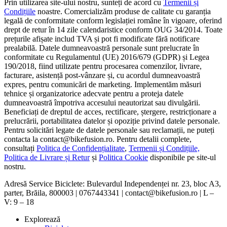
Prin utilizarea site-ului nostru, sunteți de acord cu
Termenii și
Condițiile
noastre. Comercializăm produse de calitate cu garanția
legală de conformitate conform legislației române în vigoare, oferind
drept de retur în 14 zile calendaristice conform OUG 34/2014. Toate
prețurile afișate includ TVA și pot fi modificate fără notificare
prealabilă. Datele dumneavoastră personale sunt prelucrate în
conformitate cu Regulamentul (UE) 2016/679 (GDPR) și Legea
190/2018, fiind utilizate pentru procesarea comenzilor, livrare,
facturare, asistență post-vânzare și, cu acordul dumneavoastră
expres, pentru comunicări de marketing. Implementăm măsuri
tehnice și organizatorice adecvate pentru a proteja datele
dumneavoastră împotriva accesului neautorizat sau divulgării.
Beneficiați de dreptul de acces, rectificare, ștergere, restricționare a
prelucrării, portabilitatea datelor și opoziție privind datele personale.
Pentru solicitări legate de datele personale sau reclamații, ne puteți
contacta la contact@bikefusion.ro. Pentru detalii complete,
consultați
Politica de Confidențialitate
,
Termenii și Condițiile,
Politica de Livrare și Retur
și
Politica Cookie
disponibile pe site-ul
nostru.
Adresă Service Biciclete: Bulevardul Independenței nr. 23, bloc A3,
parter, Brăila, 800003 | 0767443341 | contact@bikefusion.ro | L –
V: 9 – 18
Explorează