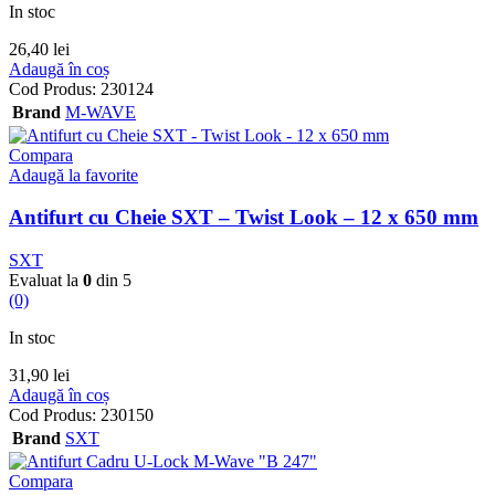
In stoc
26,40
lei
Adaugă în coș
Cod Produs:
230124
Brand
M-WAVE
Compara
Adaugă la favorite
Antifurt cu Cheie SXT – Twist Look – 12 x 650 mm
SXT
Evaluat la
0
din 5
(0)
In stoc
31,90
lei
Adaugă în coș
Cod Produs:
230150
Brand
SXT
Compara