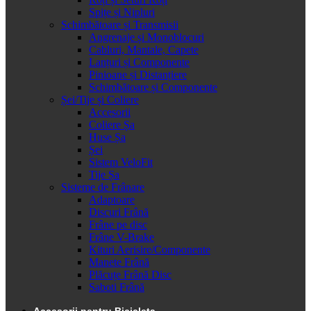
Spițe și Nipluri
Schimbătoare și Transmisii
Angrenaje și Monoblocuri
Cabluri, Mantale, Capete
Lanțuri și Componente
Pinioane și Distanțiere
Schimbătoare și Componente
Șei/Tije și Coliere
Accesorii
Coliere Șa
Huse Șa
Șei
Sistem VeloFit
Tije Șa
Sisteme de Frânare
Adaptoare
Discuri Frână
Frâne pe disc
Frâne V-Brake
Kituri Aerisire/Componente
Manete Frână
Plăcuțe Frână Disc
Saboti Frână
Accesorii pentru Bicicleta