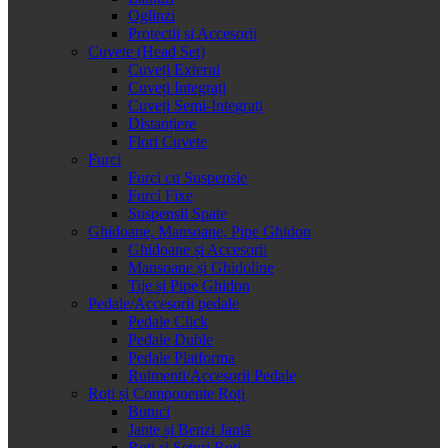
Oglinzi
Protectii si Accesorii
Cuvete (Head Set)
Cuveți Externi
Cuveți Integrați
Cuveți Semi-Integrați
Distanțiere
Flori Cuvete
Furci
Furci cu Suspensie
Furci Fixe
Suspensii Spate
Ghidoane, Mansoane, Pipe Ghidon
Ghidoane și Accesorii
Mansoane și Ghidoline
Tije și Pipe Ghidon
Pedale/Accesorii pedale
Pedale Click
Pedale Duble
Pedale Platforma
Rulmenti/Accesorii Pedale
Roți și Componente Roți
Butuci
Jante și Benzi Jantă
Roți și Seturi Roți