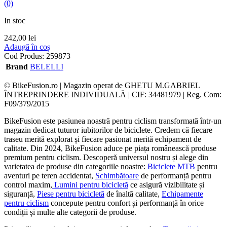
(0)
In stoc
242,00
lei
Adaugă în coș
Cod Produs:
259873
Brand
BELELLI
© BikeFusion.ro | Magazin operat de GHETU M.GABRIEL
ÎNTREPRINDERE INDIVIDUALĂ | CIF: 34481979 | Reg. Com:
F09/379/2015
BikeFusion este pasiunea noastră pentru ciclism transformată într-un
magazin dedicat tuturor iubitorilor de biciclete. Credem că fiecare
traseu merită explorat și fiecare pasionat merită echipament de
calitate. Din 2024, BikeFusion aduce pe piața românească produse
premium pentru ciclism. Descoperă universul nostru și alege din
varietatea de produse din categoriile noastre:
Biciclete MTB
pentru
aventuri pe teren accidentat,
Schimbătoare
de performanță pentru
control maxim,
Lumini pentru bicicletă
ce asigură vizibilitate și
siguranță,
Piese pentru bicicletă
de înaltă calitate,
Echipamente
pentru ciclism
concepute pentru confort și performanță în orice
condiții și multe alte categorii de produse.