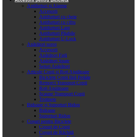
Antifurturi și Alarme
Accesorii
Antifurturi cu cheie
Antifurturi cu cifru
Antifurturi Lanț
Antifurturi Pliabile
Antifurturi U-Lock
Apărători noroi
Accesorii
Apărători Față
Apărători Spate
Seturi Apărători
Articole Copii și Roți Ajutătoare
Biciclete Copii fără Pedale
Remorci Transport Copii
Roți Ajutătoare
Scaune Transport Copii
Trotinete
Bidoane și Suporturi Bidon
Bidoane
Suporturi Bidon
Coșuri pentru Biciclete
Cosuri de Copii
Coșuri de Răchită