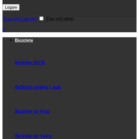
Logare
Ți-ai uitat parola?
Ține-mă minte
0
Biciclete
Biciclete MTB
Biciclete pentru Copii
Biciclete de Oras
Biciclete de Sosea