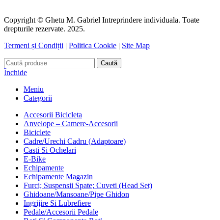
Copyright © Ghetu M. Gabriel Intreprindere individuala. Toate
drepturile rezervate. 2025.
Termeni și Condiții
|
Politica Cookie
|
Site Map
Caută
Închide
Meniu
Categorii
Accesorii Bicicleta
Anvelope – Camere-Accesorii
Biciclete
Cadre/Urechi Cadru (Adaptoare)
Casti Si Ochelari
E-Bike
Echipamente
Echipamente Magazin
Furci; Suspensii Spate; Cuveti (Head Set)
Ghidoane/Mansoane/Pipe Ghidon
Ingrijire Si Lubrefiere
Pedale/Accesorii Pedale