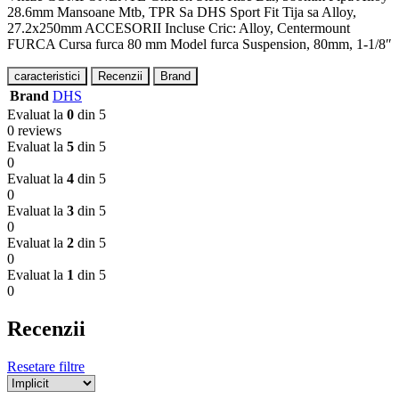
28.6mm Mansoane Mtb, TPR Sa DHS Sport Fit Tija sa Alloy,
27.2x250mm ACCESORII Incluse Cric: Alloy, Centermount
FURCA Cursa furca 80 mm Model furca Suspension, 80mm, 1-1/8″
caracteristici
Recenzii
Brand
Brand
DHS
Evaluat la
0
din 5
0 reviews
Evaluat la
5
din 5
0
Evaluat la
4
din 5
0
Evaluat la
3
din 5
0
Evaluat la
2
din 5
0
Evaluat la
1
din 5
0
Recenzii
Resetare filtre