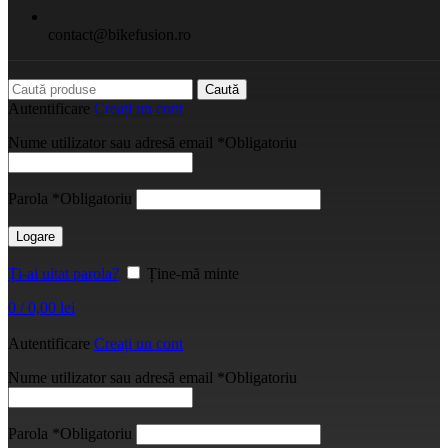
contact@bikefusion.ro
Caută
Autentificare
Creați un cont
Nume utilizator sau adresă email
*
Obligatoriu
Parola
*
Obligatoriu
Logare
Ți-ai uitat parola?
Ține-mă minte
0
/
0,00
lei
Autentificare
Creați un cont
Nume utilizator sau adresă email
*
Obligatoriu
Parola
*
Obligatoriu