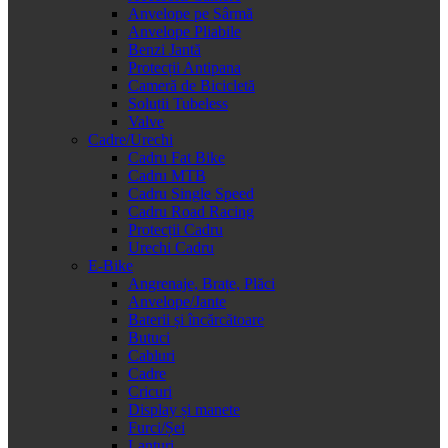
Anvelope pe Sârmă
Anvelope Pliabile
Benzi Jantă
Protecții Antipana
Cameră de Bicicletă
Soluții Tubeless
Valve
Cadre/Urechi
Cadru Fat Bike
Cadru MTB
Cadru Single Speed
Cadru Road Racing
Protecții Cadru
Urechi Cadru
E-Bike
Angrenaje, Brațe, Plăci
Anvelope/Jante
Baterii și încărcătoare
Butuci
Cabluri
Cadre
Cricuri
Display și manete
Furci/Șei
Lanțuri