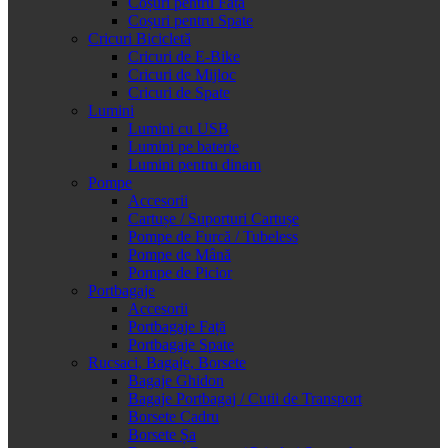
Coșuri pentru Față
Coșuri pentru Spate
Cricuri Bicicletă
Cricuri de E-Bike
Cricuri de Mijloc
Cricuri de Spate
Lumini
Lumini cu USB
Lumini pe baterie
Lumini pentru dinam
Pompe
Accesorii
Cartușe / Suporturi Cartușe
Pompe de Furcă / Tubeless
Pompe de Mână
Pompe de Picior
Portbagaje
Accesorii
Portbagaje Față
Portbagaje Spate
Rucsaci, Bagaje, Borsete
Bagaje Ghidon
Bagaje Portbagaj / Cutii de Transport
Borsete Cadru
Borsete Șa