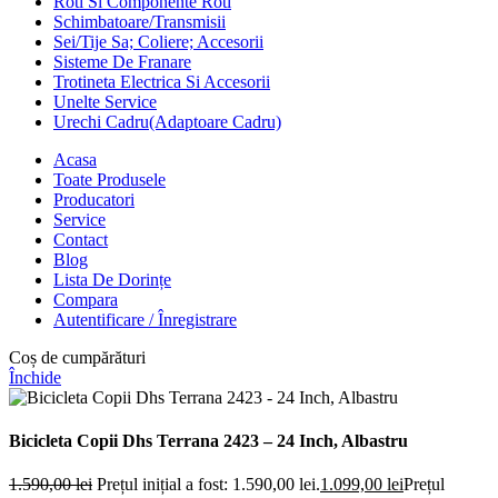
Roti Si Componente Roti
Schimbatoare/Transmisii
Sei/Tije Sa; Coliere; Accesorii
Sisteme De Franare
Trotineta Electrica Si Accesorii
Unelte Service
Urechi Cadru(Adaptoare Cadru)
Acasa
Toate Produsele
Producatori
Service
Contact
Blog
Lista De Dorințe
Compara
Autentificare / Înregistrare
Coș de cumpărături
Închide
Bicicleta Copii Dhs Terrana 2423 – 24 Inch, Albastru
1.590,00
lei
Prețul inițial a fost: 1.590,00 lei.
1.099,00
lei
Prețul