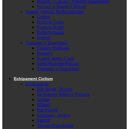
Borsete / Carcase / Prinderi Smartphone
Rucsaci și Bagaje Călătorie
Sonerii, Oglinzi, Reflectorizante
Oglinzi
Protecții Cadru
Protecții Roată
Reflectorizante
Sonerii
Transport și Depozitare
Elastice Portbagaj
Remorci
Scaune pentru Copii
Stand Biciclete/Parcare
Transport si Depozitare
Echipament Ciclism
Echipamente
Bib Shorts / Boxeri
Încălzitoare Mâini și Picioare
Jachete
Mănuși
Pad Pantofi
Pantaloni / Jerseys
Pantofi
Tricouri Funcționale