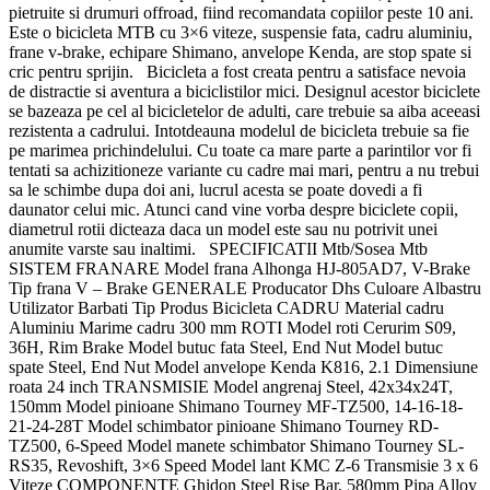
pietruite si drumuri offroad, fiind recomandata copiilor peste 10 ani.
Este o bicicleta MTB cu 3×6 viteze, suspensie fata, cadru aluminiu,
frane v-brake, echipare Shimano, anvelope Kenda, are stop spate si
cric pentru sprijin. Bicicleta a fost creata pentru a satisface nevoia
de distractie si aventura a biciclistilor mici. Designul acestor biciclete
se bazeaza pe cel al bicicletelor de adulti, care trebuie sa aiba aceeasi
rezistenta a cadrului. Intotdeauna modelul de bicicleta trebuie sa fie
pe marimea prichindelului. Cu toate ca mare parte a parintilor vor fi
tentati sa achizitioneze variante cu cadre mai mari, pentru a nu trebui
sa le schimbe dupa doi ani, lucrul acesta se poate dovedi a fi
daunator celui mic. Atunci cand vine vorba despre biciclete copii,
diametrul rotii dicteaza daca un model este sau nu potrivit unei
anumite varste sau inaltimi. SPECIFICATII Mtb/Sosea Mtb
SISTEM FRANARE Model frana Alhonga HJ-805AD7, V-Brake
Tip frana V – Brake GENERALE Producator Dhs Culoare Albastru
Utilizator Barbati Tip Produs Bicicleta CADRU Material cadru
Aluminiu Marime cadru 300 mm ROTI Model roti Cerurim S09,
36H, Rim Brake Model butuc fata Steel, End Nut Model butuc
spate Steel, End Nut Model anvelope Kenda K816, 2.1 Dimensiune
roata 24 inch TRANSMISIE Model angrenaj Steel, 42x34x24T,
150mm Model pinioane Shimano Tourney MF-TZ500, 14-16-18-
21-24-28T Model schimbator pinioane Shimano Tourney RD-
TZ500, 6-Speed Model manete schimbator Shimano Tourney SL-
RS35, Revoshift, 3×6 Speed Model lant KMC Z-6 Transmisie 3 x 6
Viteze COMPONENTE Ghidon Steel Rise Bar, 580mm Pipa Alloy