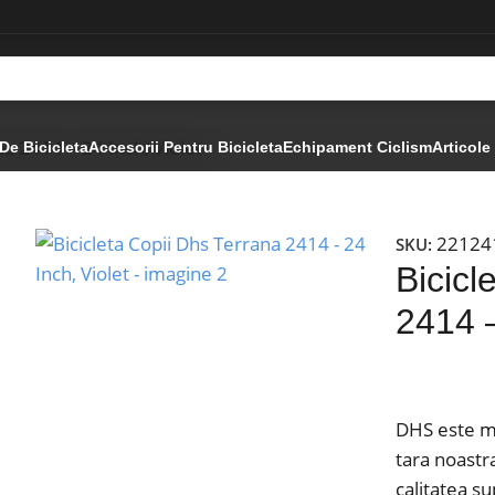
na 2414 – 24 Inch, Violet
De Bicicleta
Accesorii Pentru Bicicleta
Echipament Ciclism
Articole
22124
SKU:
Bicicl
2414 –
DHS este ma
tara noastr
calitatea su