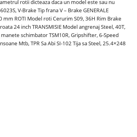
diametrul rotii dicteaza daca un model este sau nu
-6023S, V-Brake Tip frana V – Brake GENERALE
 350 mm ROTI Model roti Cerurim S09, 36H Rim Brake
roata 24 inch TRANSMISIE Model angrenaj Steel, 40T,
 manete schimbator TSM10R, Gripshifter, 6-Speed
oane Mtb, TPR Sa Abi SI-102 Tija sa Steel, 25.4×248