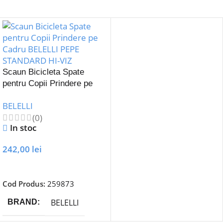
Scaun Bicicleta Spate
pentru Copii Prindere pe
Cadru BELELLI PEPE
BELELLI
STANDARD HI-VIZ
(0)
In stoc
242,00
lei
Adaugă În Coș
Cod Produs:
259873
BELELLI
BRAND