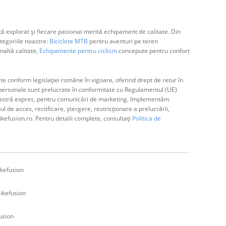
ă explorat și fiecare pasionat merită echipament de calitate. Din
egoriile noastre:
Biciclete MTB
pentru aventuri pe teren
naltă calitate,
Echipamente pentru ciclism
concepute pentru confort
e conform legislației române în vigoare, oferind drept de retur în
ă personale sunt prelucrate în conformitate cu Regulamentul (UE)
avoastră expres, pentru comunicări de marketing. Implementăm
de acces, rectificare, ștergere, restricționare a prelucrării,
ikefusion.ro. Pentru detalii complete, consultați
Politica de
kefusion
ikefusion
usion