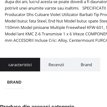
dupa doi ani, lucrul acesta se poate dovedi a fi daunato
potrivit unei anumite varste sau inaltimi. SPECIFICA
Producator Dhs Culoare Violet Utilizator Barbati Tip 
Model butuc fata Steel, End Nut Model butuc spate St
150mm Model pinioane Multiple Freewheel KFW-601, 1
Model lant KMC Z-6 Transmisie 1 x 6 Viteze COMPONENT
mm ACCESORII Incluse Cric: Alloy, Centermount FURCA M
caracteristici
Recenzii
Brand
BRAND
Produse din aceeasi categorie