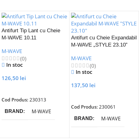
Antifurt Tip Lant cu Cheie
M-WAVE 10.11
Antifurt cu Cheie Expandabil
M-WAVE „STYLE 23.10”
M-WAVE
M-WAVE
(0)
In stoc
(0)
In stoc
126,50
lei
137,50
lei
Adaugă În Coș
Adaugă În Coș
Cod Produs:
230313
Cod Produs:
230061
M-WAVE
BRAND
M-WAVE
BRAND