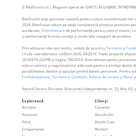
© BikeFusion.ro | Magazin operat de GHETU M.GABRIEL ÎNTREPRIN
BikeFusion este pasiunea noastră pentru ciclism transformată într-un
2024, BikeFusion aduce pe piața românească produse premium pentru
accidentat,
Schimbătoare
de performanță pentru control maxim,
Lum
și performanță în orice condiții și multe alte categorii de produse.
Prin utilizarea site-ului nostru, sunteți de acord cu
Termenii și Condiț
14 zile calendaristice conform OUG 34/2014. Toate prețurile afișate
2016/679 (GDPR) și Legea 190/2018, fiind utilizate pentru procesar
măsuri tehnice și organizatorice adecvate pentru a proteja datele dum
portabilitatea datelor și opoziție privind datele personale. Pentru s
Confidențialitate
,
Termenii și Condițiile,
Politica de Livrare și Retur
ș
Adresă Service Biciclete: Bulevardul Independenței nr. 23, bloc A3, 
Explorează
Clienți
Biciclete
Comenzi
Accesorii
Descărcări
Piese
Detalii Cont
Echipamente
Wishlist