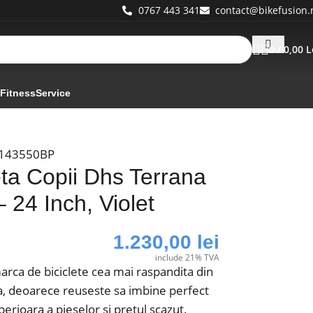
0767 443 341
contact@bikefusion.
0
/
0,00
L
 Fitness
Service
143550BP
eta Copii Dhs Terrana
 24 Inch, Violet
1.230,00
lei
include 21% TVA
rca de biciclete cea mai raspandita din
a, deoarece reuseste sa imbine perfect
perioara a pieselor si pretul scazut.