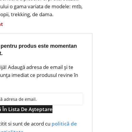
stului o gama variata de modele: mtb,
copii, trekking, de dama.
at
 pentru produs este momentan
t.
rijă! Adaugă adresa de email și te
nța imediat ce produsul revine în
 În Lista De Așteptare
itit si sunt de acord cu
politică de