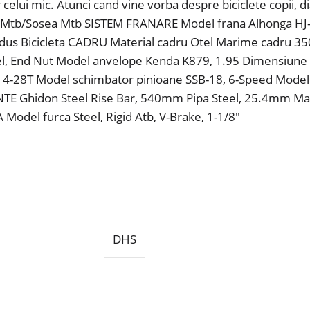
r celui mic. Atunci cand vine vorba despre biciclete copii, 
TII Mtb/Sosea Mtb SISTEM FRANARE Model frana Alhonga HJ
Produs Bicicleta CADRU Material cadru Otel Marime cadru
eel, End Nut Model anvelope Kenda K879, 1.95 Dimensiune 
4-28T Model schimbator pinioane SSB-18, 6-Speed Model
E Ghidon Steel Rise Bar, 540mm Pipa Steel, 25.4mm Mans
odel furca Steel, Rigid Atb, V-Brake, 1-1/8″
DHS