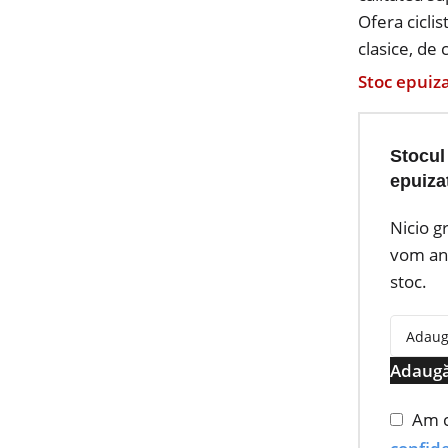
Ofera cicli
clasice, de 
Stoc epuiz
Stocul
epuiza
Nicio g
vom anu
stoc.
Adaugă
Am c