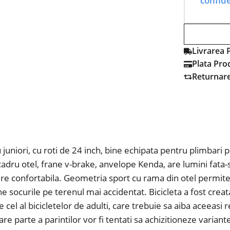
confide
Livrarea 
Plata Pro
Returnar
juniori, cu roti de 24 inch, bine echipata pentru plimbari pe
, cadru otel, frane v-brake, anvelope Kenda, are lumini fata
e confortabila. Geometria sport cu rama din otel permite o
e socurile pe terenul mai accidentat. Bicicleta a fost creat
pe cel al bicicletelor de adulti, care trebuie sa aiba aceeas
re parte a parintilor vor fi tentati sa achizitioneze varian