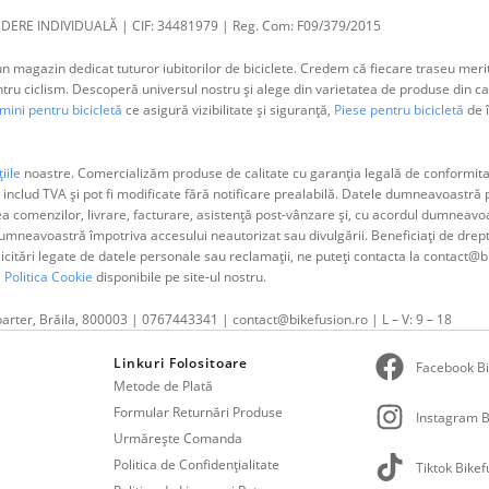
DERE INDIVIDUALĂ | CIF: 34481979 | Reg. Com: F09/379/2015
 magazin dedicat tuturor iubitorilor de biciclete. Credem că fiecare traseu merit
 ciclism. Descoperă universul nostru și alege din varietatea de produse din cat
ini pentru bicicletă
ce asigură vizibilitate și siguranță,
Piese pentru bicicletă
de î
iile
noastre. Comercializăm produse de calitate cu garanția legală de conformitat
 includ TVA și pot fi modificate fără notificare prealabilă. Datele dumneavoastr
ea comenzilor, livrare, facturare, asistență post-vânzare și, cu acordul dumne
neavoastră împotriva accesului neautorizat sau divulgării. Beneficiați de dreptul 
olicitări legate de datele personale sau reclamații, ne puteți contacta la contact@b
i
Politica Cookie
disponibile pe site-ul nostru.
parter, Brăila, 800003 | 0767443341 | contact@bikefusion.ro | L – V: 9 – 18
Linkuri Folositoare
Facebook Bi
Metode de Plată
Formular Returnări Produse
Instagram B
Urmărește Comanda
Politica de Confidențialitate
Tiktok Bikef