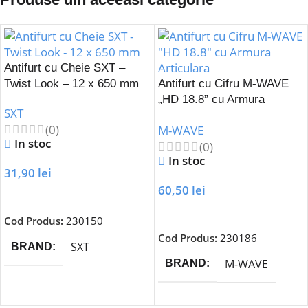
Antifurt cu Cheie SXT –
Twist Look – 12 x 650 mm
Antifurt cu Cifru M-WAVE
„HD 18.8” cu Armura
SXT
Articulara
(0)
M-WAVE
In stoc
(0)
In stoc
31,90
lei
60,50
lei
Adaugă În Coș
Adaugă În Coș
Cod Produs:
230150
Cod Produs:
230186
SXT
BRAND
M-WAVE
BRAND