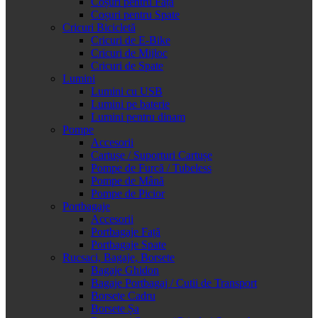
Coșuri pentru Față
Coșuri pentru Spate
Cricuri Bicicletă
Cricuri de E-Bike
Cricuri de Mijloc
Cricuri de Spate
Lumini
Lumini cu USB
Lumini pe baterie
Lumini pentru dinam
Pompe
Accesorii
Cartușe / Suporturi Cartușe
Pompe de Furcă / Tubeless
Pompe de Mână
Pompe de Picior
Portbagaje
Accesorii
Portbagaje Față
Portbagaje Spate
Rucsaci, Bagaje, Borsete
Bagaje Ghidon
Bagaje Portbagaj / Cutii de Transport
Borsete Cadru
Borsete Șa