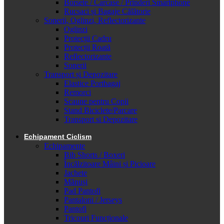
Borsete / Carcase / Prinderi Smartphone
Rucsaci și Bagaje Călătorie
Sonerii, Oglinzi, Reflectorizante
Oglinzi
Protecții Cadru
Protecții Roată
Reflectorizante
Sonerii
Transport și Depozitare
Elastice Portbagaj
Remorci
Scaune pentru Copii
Stand Biciclete/Parcare
Transport si Depozitare
Echipament Ciclism
Echipamente
Bib Shorts / Boxeri
Încălzitoare Mâini și Picioare
Jachete
Mănuși
Pad Pantofi
Pantaloni / Jerseys
Pantofi
Tricouri Funcționale