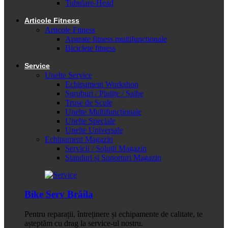
Tubulare-Head
Articole Fitness
Articole Fitness
Aparate fitness multifunctionale
Biciclete fitness
Service
Unelte Service
Echipament Workshop
Șuruburi / Piulițe / Șaibe
Truse de Scule
Unelte Multifuncționale
Unelte Speciale
Unelte Universale
Echipament Magazin
Servicii / Soluții Magazin
Standuri și Suporturi Magazin
Bike Serv Brăila
Pentru reparații, întreținere și echipamente de calitate, te
așteptăm cu drag la service-ul nostru.