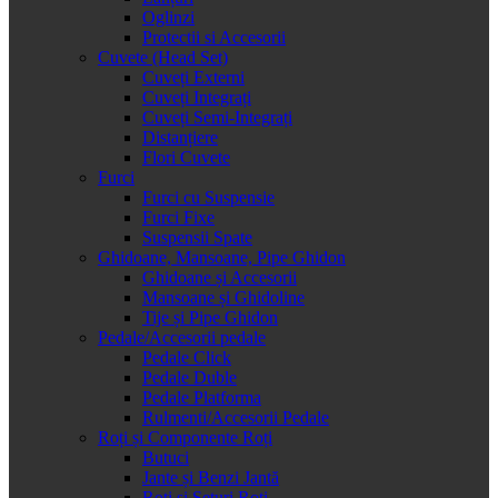
Oglinzi
Protectii si Accesorii
Cuvete (Head Set)
Cuveți Externi
Cuveți Integrați
Cuveți Semi-Integrați
Distanțiere
Flori Cuvete
Furci
Furci cu Suspensie
Furci Fixe
Suspensii Spate
Ghidoane, Mansoane, Pipe Ghidon
Ghidoane și Accesorii
Mansoane și Ghidoline
Tije și Pipe Ghidon
Pedale/Accesorii pedale
Pedale Click
Pedale Duble
Pedale Platforma
Rulmenti/Accesorii Pedale
Roți și Componente Roți
Butuci
Jante și Benzi Jantă
Roți și Seturi Roți