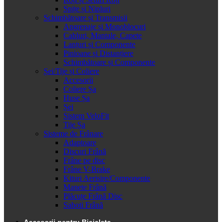
Spițe și Nipluri
Schimbătoare și Transmisii
Angrenaje și Monoblocuri
Cabluri, Mantale, Capete
Lanțuri și Componente
Pinioane și Distanțiere
Schimbătoare și Componente
Șei/Tije și Coliere
Accesorii
Coliere Șa
Huse Șa
Șei
Sistem VeloFit
Tije Șa
Sisteme de Frânare
Adaptoare
Discuri Frână
Frâne pe disc
Frâne V-Brake
Kituri Aerisire/Componente
Manete Frână
Plăcuțe Frână Disc
Saboti Frână
Accesorii pentru Bicicleta