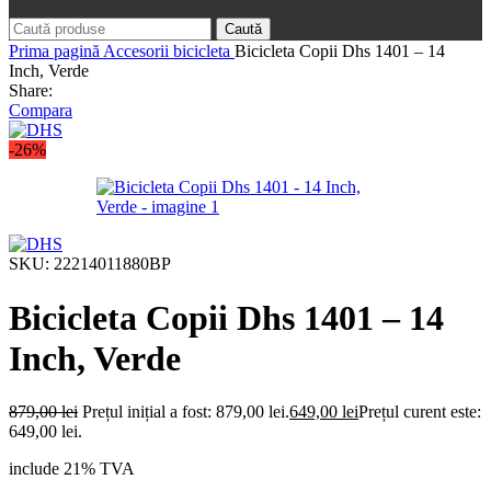
Caută
Prima pagină
Accesorii bicicleta
Bicicleta Copii Dhs 1401 – 14
Inch, Verde
Share:
Compara
-26%
SKU:
22214011880BP
Bicicleta Copii Dhs 1401 – 14
Inch, Verde
879,00
lei
Prețul inițial a fost: 879,00 lei.
649,00
lei
Prețul curent este:
649,00 lei.
include 21% TVA