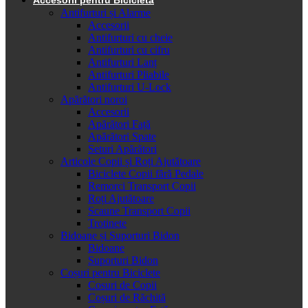
Antifurturi și Alarme
Accesorii
Antifurturi cu cheie
Antifurturi cu cifru
Antifurturi Lanț
Antifurturi Pliabile
Antifurturi U-Lock
Apărători noroi
Accesorii
Apărători Față
Apărători Spate
Seturi Apărători
Articole Copii și Roți Ajutătoare
Biciclete Copii fără Pedale
Remorci Transport Copii
Roți Ajutătoare
Scaune Transport Copii
Trotinete
Bidoane și Suporturi Bidon
Bidoane
Suporturi Bidon
Coșuri pentru Biciclete
Cosuri de Copii
Coșuri de Răchită