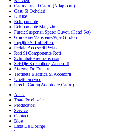
Biciclete
Cadre/Urechi Cadru (Adaptoare)
Casti Si Ochelari
E-Bike
Echipamente
Echipamente Magazin
Furci; Suspensii Spate; Cuveti (Head Set)
Ghidoane/Mansoane/Pipe Ghidon
Ingrijire Si Lubrefiere
Pedale/Accesorii Pedale
Roti Si Componente Roti
Schimbatoare/Transmisii
Sei/Tije Sa; Coliere; Accesorii
Sisteme De Franare
Trotineta Electrica Si Accesorii
Unelte Service
Urechi Cadru(Adaptoare Cadru)
Acasa
Toate Produsele
Producatori
Service
Contact
Blog
Lista De Dorințe