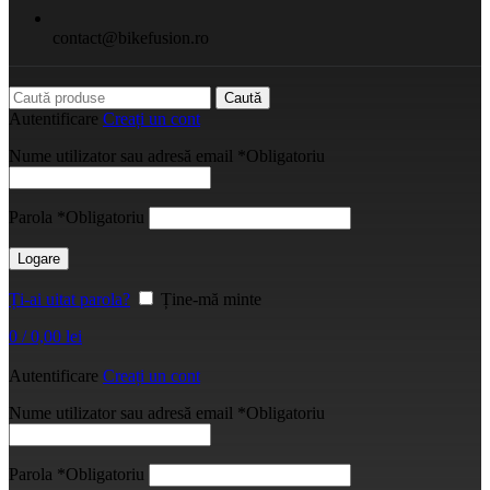
contact@bikefusion.ro
Caută
Autentificare
Creați un cont
Nume utilizator sau adresă email
*
Obligatoriu
Parola
*
Obligatoriu
Logare
Ți-ai uitat parola?
Ține-mă minte
0
/
0,00
lei
Autentificare
Creați un cont
Nume utilizator sau adresă email
*
Obligatoriu
Parola
*
Obligatoriu