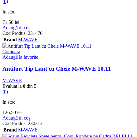
(0)
In stoc
71,50
lei
Adaugă în coș
Cod Produs:
231470
Brand
M-WAVE
Compara
Adaugă la favorite
Antifurt Tip Lant cu Cheie M-WAVE 10.11
M-WAVE
Evaluat la
0
din 5
(0)
In stoc
126,50
lei
Adaugă în coș
Cod Produs:
230313
Brand
M-WAVE