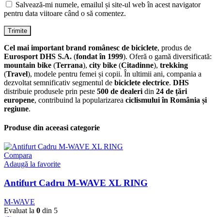
Salvează-mi numele, emailul și site-ul web în acest navigator
pentru data viitoare când o să comentez.
Cel mai important brand românesc de biciclete
, produs de
Eurosport DHS S.A.
(
fondat în 1999
). Oferă o gamă diversificată:
mountain bike
(
Terrana
),
city bike
(
Citadinne
),
trekking
(
Travel
), modele pentru femei și copii. În ultimii ani, compania a
dezvoltat semnificativ segmentul de
biciclete electrice
.
DHS
distribuie produsele prin peste
500 de dealeri
din
24 de țări
europene
, contribuind la popularizarea
ciclismului în România și
regiune
.
Produse din aceeasi categorie
Compara
Adaugă la favorite
Antifurt Cadru M-WAVE XL RING
M-WAVE
Evaluat la
0
din 5