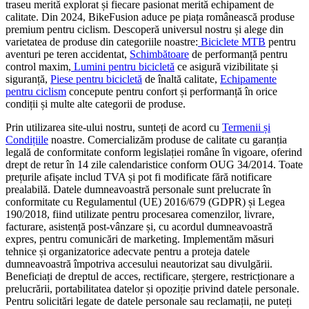
traseu merită explorat și fiecare pasionat merită echipament de
calitate. Din 2024, BikeFusion aduce pe piața românească produse
premium pentru ciclism. Descoperă universul nostru și alege din
varietatea de produse din categoriile noastre:
Biciclete MTB
pentru
aventuri pe teren accidentat,
Schimbătoare
de performanță pentru
control maxim,
Lumini pentru bicicletă
ce asigură vizibilitate și
siguranță,
Piese pentru bicicletă
de înaltă calitate,
Echipamente
pentru ciclism
concepute pentru confort și performanță în orice
condiții și multe alte categorii de produse.
Prin utilizarea site-ului nostru, sunteți de acord cu
Termenii și
Condițiile
noastre. Comercializăm produse de calitate cu garanția
legală de conformitate conform legislației române în vigoare, oferind
drept de retur în 14 zile calendaristice conform OUG 34/2014. Toate
prețurile afișate includ TVA și pot fi modificate fără notificare
prealabilă. Datele dumneavoastră personale sunt prelucrate în
conformitate cu Regulamentul (UE) 2016/679 (GDPR) și Legea
190/2018, fiind utilizate pentru procesarea comenzilor, livrare,
facturare, asistență post-vânzare și, cu acordul dumneavoastră
expres, pentru comunicări de marketing. Implementăm măsuri
tehnice și organizatorice adecvate pentru a proteja datele
dumneavoastră împotriva accesului neautorizat sau divulgării.
Beneficiați de dreptul de acces, rectificare, ștergere, restricționare a
prelucrării, portabilitatea datelor și opoziție privind datele personale.
Pentru solicitări legate de datele personale sau reclamații, ne puteți