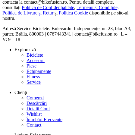
contacta la contact@bikefusion.ro. Pentru detalii complete,
consultați
Politica de Confidențialitate
,
Termenii și Condițiile,
Politica de Livrare și Retur
și
Politica Cookie
disponibile pe site-ul
nostru.
Adresă Service Biciclete: Bulevardul Independenței nr. 23, bloc A3,
parter, Brăila, 800003 | 0767443341 | contact@bikefusion.ro | L –
V: 9 – 18
Explorează
Biciclete
Accesorii
Piese
Echipamente
Fitness
Service
Clienți
Comenzi
Descărcări
Detalii Cont
Wishlist
Întrebări Frecvente
Contact