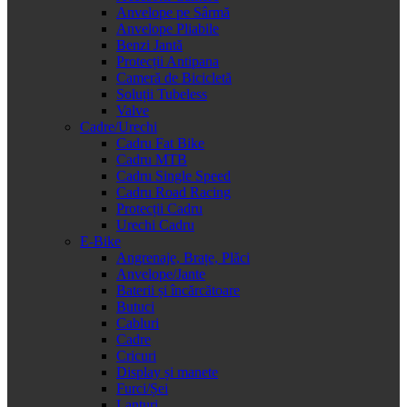
Anvelope pe Sârmă
Anvelope Pliabile
Benzi Jantă
Protecții Antipana
Cameră de Bicicletă
Soluții Tubeless
Valve
Cadre/Urechi
Cadru Fat Bike
Cadru MTB
Cadru Single Speed
Cadru Road Racing
Protecții Cadru
Urechi Cadru
E-Bike
Angrenaje, Brațe, Plăci
Anvelope/Jante
Baterii și încărcătoare
Butuci
Cabluri
Cadre
Cricuri
Display și manete
Furci/Șei
Lanțuri