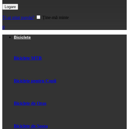
Logare
Ți-ai uitat parola?
Ține-mă minte
0
Biciclete
Biciclete MTB
Biciclete pentru Copii
Biciclete de Oras
Biciclete de Sosea