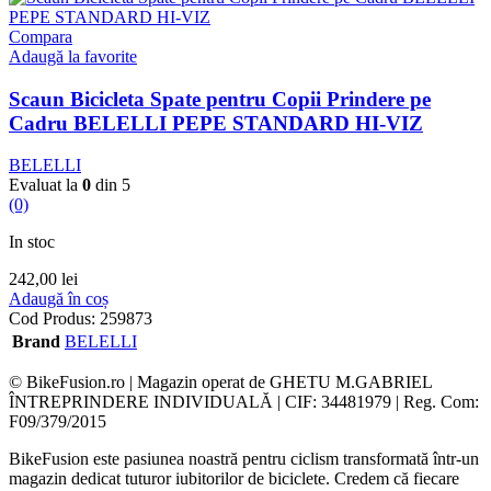
Compara
Adaugă la favorite
Scaun Bicicleta Spate pentru Copii Prindere pe
Cadru BELELLI PEPE STANDARD HI-VIZ
BELELLI
Evaluat la
0
din 5
(0)
In stoc
242,00
lei
Adaugă în coș
Cod Produs:
259873
Brand
BELELLI
© BikeFusion.ro | Magazin operat de GHETU M.GABRIEL
ÎNTREPRINDERE INDIVIDUALĂ | CIF: 34481979 | Reg. Com:
F09/379/2015
BikeFusion este pasiunea noastră pentru ciclism transformată într-un
magazin dedicat tuturor iubitorilor de biciclete. Credem că fiecare