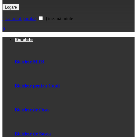
Logare
Ți-ai uitat parola?
Ține-mă minte
0
Biciclete
Biciclete MTB
Biciclete pentru Copii
Biciclete de Oras
Biciclete de Sosea