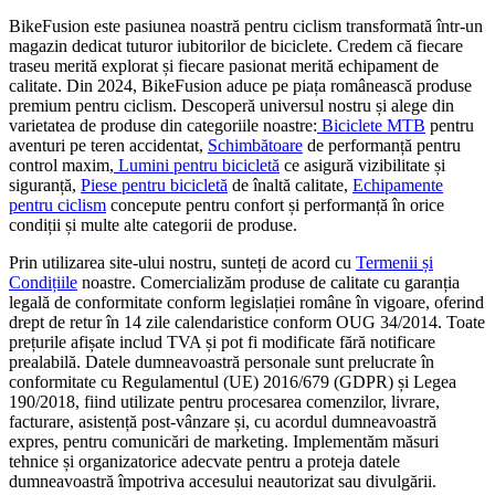
BikeFusion este pasiunea noastră pentru ciclism transformată într-un
magazin dedicat tuturor iubitorilor de biciclete. Credem că fiecare
traseu merită explorat și fiecare pasionat merită echipament de
calitate. Din 2024, BikeFusion aduce pe piața românească produse
premium pentru ciclism. Descoperă universul nostru și alege din
varietatea de produse din categoriile noastre:
Biciclete MTB
pentru
aventuri pe teren accidentat,
Schimbătoare
de performanță pentru
control maxim,
Lumini pentru bicicletă
ce asigură vizibilitate și
siguranță,
Piese pentru bicicletă
de înaltă calitate,
Echipamente
pentru ciclism
concepute pentru confort și performanță în orice
condiții și multe alte categorii de produse.
Prin utilizarea site-ului nostru, sunteți de acord cu
Termenii și
Condițiile
noastre. Comercializăm produse de calitate cu garanția
legală de conformitate conform legislației române în vigoare, oferind
drept de retur în 14 zile calendaristice conform OUG 34/2014. Toate
prețurile afișate includ TVA și pot fi modificate fără notificare
prealabilă. Datele dumneavoastră personale sunt prelucrate în
conformitate cu Regulamentul (UE) 2016/679 (GDPR) și Legea
190/2018, fiind utilizate pentru procesarea comenzilor, livrare,
facturare, asistență post-vânzare și, cu acordul dumneavoastră
expres, pentru comunicări de marketing. Implementăm măsuri
tehnice și organizatorice adecvate pentru a proteja datele
dumneavoastră împotriva accesului neautorizat sau divulgării.