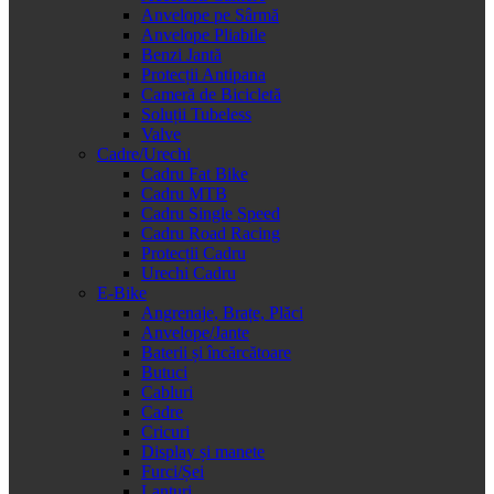
Anvelope pe Sârmă
Anvelope Pliabile
Benzi Jantă
Protecții Antipana
Cameră de Bicicletă
Soluții Tubeless
Valve
Cadre/Urechi
Cadru Fat Bike
Cadru MTB
Cadru Single Speed
Cadru Road Racing
Protecții Cadru
Urechi Cadru
E-Bike
Angrenaje, Brațe, Plăci
Anvelope/Jante
Baterii și încărcătoare
Butuci
Cabluri
Cadre
Cricuri
Display și manete
Furci/Șei
Lanțuri