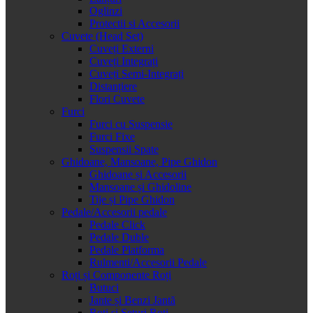
Oglinzi
Protectii si Accesorii
Cuvete (Head Set)
Cuveți Externi
Cuveți Integrați
Cuveți Semi-Integrați
Distanțiere
Flori Cuvete
Furci
Furci cu Suspensie
Furci Fixe
Suspensii Spate
Ghidoane, Mansoane, Pipe Ghidon
Ghidoane și Accesorii
Mansoane și Ghidoline
Tije și Pipe Ghidon
Pedale/Accesorii pedale
Pedale Click
Pedale Duble
Pedale Platforma
Rulmenti/Accesorii Pedale
Roți și Componente Roți
Butuci
Jante și Benzi Jantă
Roți și Seturi Roți