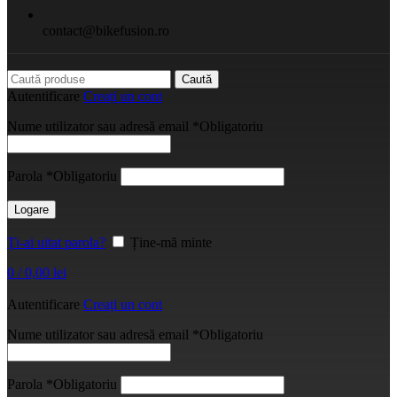
contact@bikefusion.ro
Caută
Autentificare
Creați un cont
Nume utilizator sau adresă email
*
Obligatoriu
Parola
*
Obligatoriu
Logare
Ți-ai uitat parola?
Ține-mă minte
0
/
0,00
lei
Autentificare
Creați un cont
Nume utilizator sau adresă email
*
Obligatoriu
Parola
*
Obligatoriu