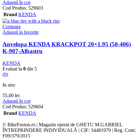
Adaugă în coș
Cod Produs:
529603
Brand
KENDA
Compara
Adaugă la favorite
Anvelopa KENDA KRACKPOT 20×1.95 (50-406)
K-907-Albastru
KENDA
Evaluat la
0
din 5
(0)
In stoc
55,00
lei
Adaugă în coș
Cod Produs:
529604
Brand
KENDA
© BikeFusion.ro | Magazin operat de GHETU M.GABRIEL
ÎNTREPRINDERE INDIVIDUALĂ | CIF: 34481979 | Reg. Com:
F09/379/2015