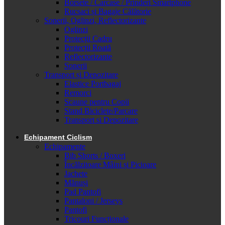
Borsete / Carcase / Prinderi Smartphone
Rucsaci și Bagaje Călătorie
Sonerii, Oglinzi, Reflectorizante
Oglinzi
Protecții Cadru
Protecții Roată
Reflectorizante
Sonerii
Transport și Depozitare
Elastice Portbagaj
Remorci
Scaune pentru Copii
Stand Biciclete/Parcare
Transport si Depozitare
Echipament Ciclism
Echipamente
Bib Shorts / Boxeri
Încălzitoare Mâini și Picioare
Jachete
Mănuși
Pad Pantofi
Pantaloni / Jerseys
Pantofi
Tricouri Funcționale