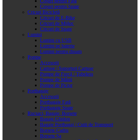
Coșuri pentru Față
Coșuri pentru Spate
Cricuri Bicicletă
Cricuri de E-Bike
Cricuri de Mijloc
Cricuri de Spate
Lumini
Lumini cu USB
Lumini pe baterie
Lumini pentru dinam
Pompe
Accesorii
Cartușe / Suporturi Cartușe
Pompe de Furcă / Tubeless
Pompe de Mână
Pompe de Picior
Portbagaje
Accesorii
Portbagaje Față
Portbagaje Spate
Rucsaci, Bagaje, Borsete
Bagaje Ghidon
Bagaje Portbagaj / Cutii de Transport
Borsete Cadru
Borsete Șa