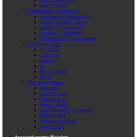
Spițe și Nipluri
Schimbătoare și Transmisii
Angrenaje și Monoblocuri
Cabluri, Mantale, Capete
Lanțuri și Componente
Pinioane și Distanțiere
Schimbătoare și Componente
Șei/Tije și Coliere
Accesorii
Coliere Șa
Huse Șa
Șei
Sistem VeloFit
Tije Șa
Sisteme de Frânare
Adaptoare
Discuri Frână
Frâne pe disc
Frâne V-Brake
Kituri Aerisire/Componente
Manete Frână
Plăcuțe Frână Disc
Saboti Frână
Accesorii pentru Bicicleta