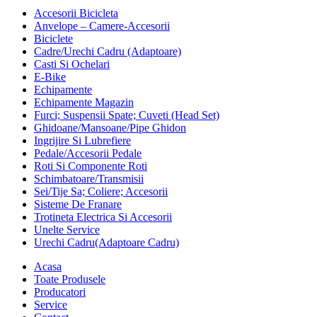
Accesorii Bicicleta
Anvelope – Camere-Accesorii
Biciclete
Cadre/Urechi Cadru (Adaptoare)
Casti Si Ochelari
E-Bike
Echipamente
Echipamente Magazin
Furci; Suspensii Spate; Cuveti (Head Set)
Ghidoane/Mansoane/Pipe Ghidon
Ingrijire Si Lubrefiere
Pedale/Accesorii Pedale
Roti Si Componente Roti
Schimbatoare/Transmisii
Sei/Tije Sa; Coliere; Accesorii
Sisteme De Franare
Trotineta Electrica Si Accesorii
Unelte Service
Urechi Cadru(Adaptoare Cadru)
Acasa
Toate Produsele
Producatori
Service