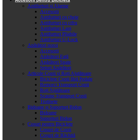
Antifurturi și Alarme
Accesorii
Antifurturi cu cheie
Antifurturi cu cifru
Antifurturi Lanț
Antifurturi Pliabile
Antifurturi U-Lock
Apărători noroi
Accesorii
Apărători Față
Apărători Spate
Seturi Apărători
Articole Copii și Roți Ajutătoare
Biciclete Copii fără Pedale
Remorci Transport Copii
Roți Ajutătoare
Scaune Transport Copii
Trotinete
Bidoane și Suporturi Bidon
Bidoane
Suporturi Bidon
Coșuri pentru Biciclete
Cosuri de Copii
Coșuri de Răchită