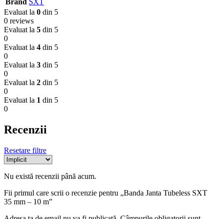
Brand
SXT
Evaluat la
0
din 5
0 reviews
Evaluat la
5
din 5
0
Evaluat la
4
din 5
0
Evaluat la
3
din 5
0
Evaluat la
2
din 5
0
Evaluat la
1
din 5
0
Recenzii
Resetare filtre
Nu există recenzii până acum.
Fii primul care scrii o recenzie pentru „Banda Janta Tubeless SXT
35 mm – 10 m”
Adresa ta de email nu va fi publicată.
Câmpurile obligatorii sunt