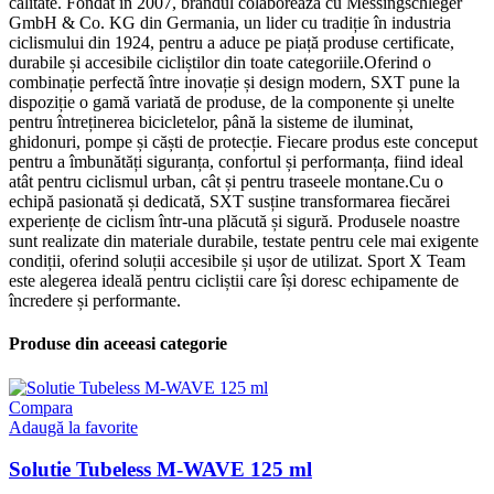
calitate. Fondat în 2007, brandul colaborează cu Messingschleger
GmbH & Co. KG din Germania, un lider cu tradiție în industria
ciclismului din 1924, pentru a aduce pe piață produse certificate,
durabile și accesibile cicliștilor din toate categoriile.Oferind o
combinație perfectă între inovație și design modern, SXT pune la
dispoziție o gamă variată de produse, de la componente și unelte
pentru întreținerea bicicletelor, până la sisteme de iluminat,
ghidonuri, pompe și căști de protecție. Fiecare produs este conceput
pentru a îmbunătăți siguranța, confortul și performanța, fiind ideal
atât pentru ciclismul urban, cât și pentru traseele montane.Cu o
echipă pasionată și dedicată, SXT susține transformarea fiecărei
experiențe de ciclism într-una plăcută și sigură. Produsele noastre
sunt realizate din materiale durabile, testate pentru cele mai exigente
condiții, oferind soluții accesibile și ușor de utilizat. Sport X Team
este alegerea ideală pentru cicliștii care își doresc echipamente de
încredere și performante.
Produse din aceeasi categorie
Compara
Adaugă la favorite
Solutie Tubeless M-WAVE 125 ml