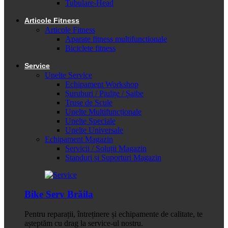
Tubulare-Head
Articole Fitness
Articole Fitness
Aparate fitness multifunctionale
Biciclete fitness
Service
Unelte Service
Echipament Workshop
Șuruburi / Piulițe / Șaibe
Truse de Scule
Unelte Multifuncționale
Unelte Speciale
Unelte Universale
Echipament Magazin
Servicii / Soluții Magazin
Standuri și Suporturi Magazin
Bike Serv Brăila
Pentru reparații, întreținere și echipamente de calitate, te
așteptăm cu drag la service-ul nostru.