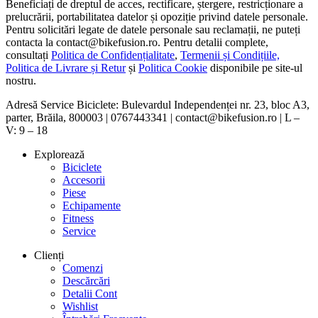
Beneficiați de dreptul de acces, rectificare, ștergere, restricționare a
prelucrării, portabilitatea datelor și opoziție privind datele personale.
Pentru solicitări legate de datele personale sau reclamații, ne puteți
contacta la contact@bikefusion.ro. Pentru detalii complete,
consultați
Politica de Confidențialitate
,
Termenii și Condițiile,
Politica de Livrare și Retur
și
Politica Cookie
disponibile pe site-ul
nostru.
Adresă Service Biciclete: Bulevardul Independenței nr. 23, bloc A3,
parter, Brăila, 800003 | 0767443341 | contact@bikefusion.ro | L –
V: 9 – 18
Explorează
Biciclete
Accesorii
Piese
Echipamente
Fitness
Service
Clienți
Comenzi
Descărcări
Detalii Cont
Wishlist