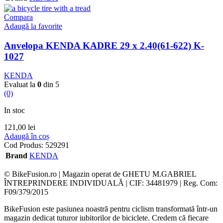
Compara
Adaugă la favorite
Anvelopa KENDA KADRE 29 x 2.40(61-622) K-
1027
KENDA
Evaluat la
0
din 5
(0)
In stoc
121,00
lei
Adaugă în coș
Cod Produs:
529291
Brand
KENDA
© BikeFusion.ro | Magazin operat de GHETU M.GABRIEL
ÎNTREPRINDERE INDIVIDUALĂ | CIF: 34481979 | Reg. Com:
F09/379/2015
BikeFusion este pasiunea noastră pentru ciclism transformată într-un
magazin dedicat tuturor iubitorilor de biciclete. Credem că fiecare