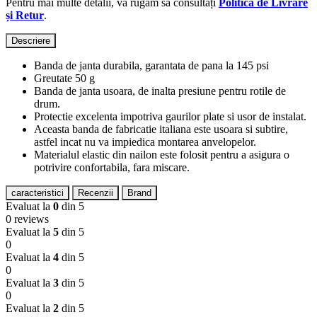
Pentru mai multe detalii, vă rugăm să consultați
Politica de Livrare
și Retur
.
Descriere
Banda de janta durabila, garantata de pana la 145 psi
Greutate 50 g
Banda de janta usoara, de inalta presiune pentru rotile de
drum.
Protectie excelenta impotriva gaurilor plate si usor de instalat.
Aceasta banda de fabricatie italiana este usoara si subtire,
astfel incat nu va impiedica montarea anvelopelor.
Materialul elastic din nailon este folosit pentru a asigura o
potrivire confortabila, fara miscare.
caracteristici
Recenzii
Brand
Evaluat la
0
din 5
0 reviews
Evaluat la
5
din 5
0
Evaluat la
4
din 5
0
Evaluat la
3
din 5
0
Evaluat la
2
din 5