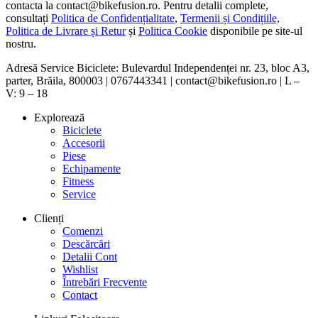
contacta la contact@bikefusion.ro. Pentru detalii complete,
consultați
Politica de Confidențialitate
,
Termenii și Condițiile,
Politica de Livrare și Retur
și
Politica Cookie
disponibile pe site-ul
nostru.
Adresă Service Biciclete: Bulevardul Independenței nr. 23, bloc A3,
parter, Brăila, 800003 | 0767443341 | contact@bikefusion.ro | L –
V: 9 – 18
Explorează
Biciclete
Accesorii
Piese
Echipamente
Fitness
Service
Clienți
Comenzi
Descărcări
Detalii Cont
Wishlist
Întrebări Frecvente
Contact