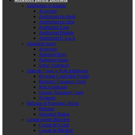
Antifurturi și Alarme
Accesorii
Antifurturi cu cheie
Antifurturi cu cifru
Antifurturi Lanț
Antifurturi Pliabile
Antifurturi U-Lock
Apărători noroi
Accesorii
Apărători Față
Apărători Spate
Seturi Apărători
Articole Copii și Roți Ajutătoare
Biciclete Copii fără Pedale
Remorci Transport Copii
Roți Ajutătoare
Scaune Transport Copii
Trotinete
Bidoane și Suporturi Bidon
Bidoane
Suporturi Bidon
Coșuri pentru Biciclete
Cosuri de Copii
Coșuri de Răchită