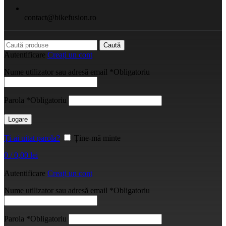
contact@bikefusion.ro
Caută
Autentificare
Creați un cont
Nume utilizator sau adresă email
*
Obligatoriu
Parola
*
Obligatoriu
Logare
Ți-ai uitat parola?
Ține-mă minte
0
/
0,00
lei
Autentificare
Creați un cont
Nume utilizator sau adresă email
*
Obligatoriu
Parola
*
Obligatoriu