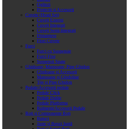
Oglinzi
Protectii si Accesorii
Cuvete (Head Set)
Cuveți Externi
Cuveți Integrați
Cuveți Semi-Integrați
Distanțiere
Flori Cuvete
Furci
Furci cu Suspensie
Furci Fixe
Suspensii Spate
Ghidoane, Mansoane, Pipe Ghidon
Ghidoane și Accesorii
Mansoane și Ghidoline
Tije și Pipe Ghidon
Pedale/Accesorii pedale
Pedale Click
Pedale Duble
Pedale Platforma
Rulmenti/Accesorii Pedale
Roți și Componente Roți
Butuci
Jante și Benzi Jantă
Roți și Seturi Roți