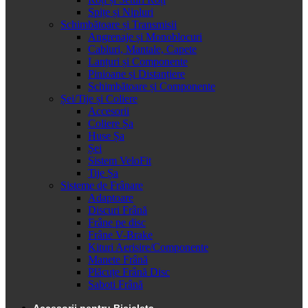
Spițe și Nipluri
Schimbătoare și Transmisii
Angrenaje și Monoblocuri
Cabluri, Mantale, Capete
Lanțuri și Componente
Pinioane și Distanțiere
Schimbătoare și Componente
Șei/Tije și Coliere
Accesorii
Coliere Șa
Huse Șa
Șei
Sistem VeloFit
Tije Șa
Sisteme de Frânare
Adaptoare
Discuri Frână
Frâne pe disc
Frâne V-Brake
Kituri Aerisire/Componente
Manete Frână
Plăcuțe Frână Disc
Saboti Frână
Accesorii pentru Bicicleta