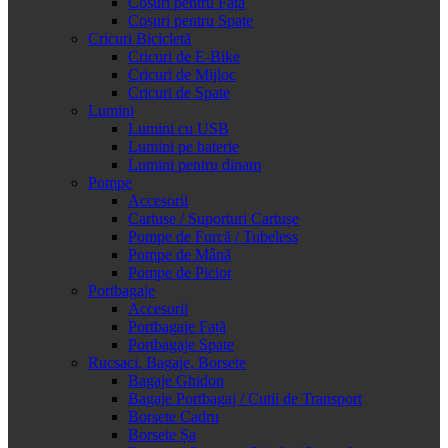
Coșuri pentru Față
Coșuri pentru Spate
Cricuri Bicicletă
Cricuri de E-Bike
Cricuri de Mijloc
Cricuri de Spate
Lumini
Lumini cu USB
Lumini pe baterie
Lumini pentru dinam
Pompe
Accesorii
Cartușe / Suporturi Cartușe
Pompe de Furcă / Tubeless
Pompe de Mână
Pompe de Picior
Portbagaje
Accesorii
Portbagaje Față
Portbagaje Spate
Rucsaci, Bagaje, Borsete
Bagaje Ghidon
Bagaje Portbagaj / Cutii de Transport
Borsete Cadru
Borsete Șa