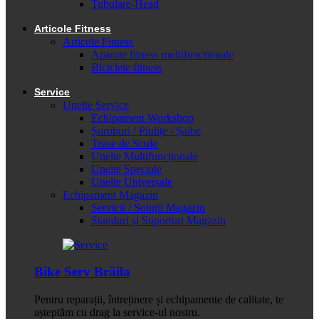
Tubulare-Head
Articole Fitness
Articole Fitness
Aparate fitness multifunctionale
Biciclete fitness
Service
Unelte Service
Echipament Workshop
Șuruburi / Piulițe / Șaibe
Truse de Scule
Unelte Multifuncționale
Unelte Speciale
Unelte Universale
Echipament Magazin
Servicii / Soluții Magazin
Standuri și Suporturi Magazin
Bike Serv Brăila
Pentru reparații, întreținere și echipamente de calitate, te
așteptăm cu drag la service-ul nostru.