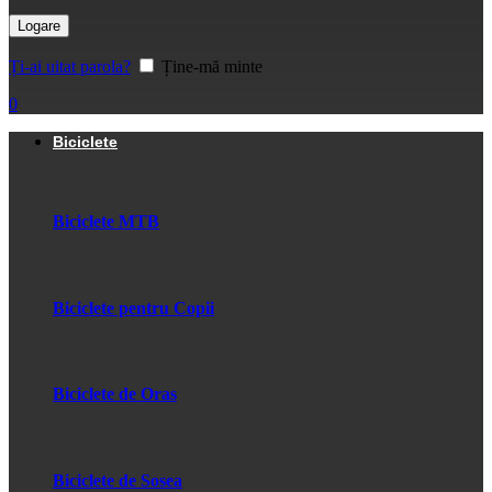
Logare
Ți-ai uitat parola?
Ține-mă minte
0
Biciclete
Biciclete MTB
Biciclete pentru Copii
Biciclete de Oras
Biciclete de Sosea