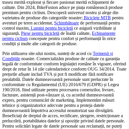
traseu merită explorat și fiecare pasionat merită echipament de
calitate. Din 2024, BikeFusion aduce pe piața românească produse
premium pentru ciclism. Descoperă universul nostru și alege din
varietatea de produse din categoriile noastre:
Biciclete MTB
pentru
aventuri pe teren accidentat,
Schimbătoare
de performanță pentru
control maxim,
Lumini pentru bicicletă
ce asigură vizibilitate și
siguranță,
Piese pentru bicicletă
de înaltă calitate,
Echipamente
pentru ciclism
concepute pentru confort și performanță în orice
condiții și multe alte categorii de produse.
Prin utilizarea site-ului nostru, sunteți de acord cu
Termenii și
Condițiile
noastre. Comercializăm produse de calitate cu garanția
legală de conformitate conform legislației române în vigoare, oferind
drept de retur în 14 zile calendaristice conform OUG 34/2014. Toate
prețurile afișate includ TVA și pot fi modificate fără notificare
prealabilă. Datele dumneavoastră personale sunt prelucrate în
conformitate cu Regulamentul (UE) 2016/679 (GDPR) și Legea
190/2018, fiind utilizate pentru procesarea comenzilor, livrare,
facturare, asistență post-vânzare și, cu acordul dumneavoastră
expres, pentru comunicări de marketing. Implementăm măsuri
tehnice și organizatorice adecvate pentru a proteja datele
dumneavoastră împotriva accesului neautorizat sau divulgării.
Beneficiați de dreptul de acces, rectificare, ștergere, restricționare a
prelucrării, portabilitatea datelor și opoziție privind datele personale.
Pentru solicitări legate de datele personale sau reclamații, ne puteți