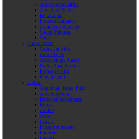
Anvelope pe Sârmă
Anvelope Pliabile
Benzi Jantă
Protecții Antipana
Cameră de Bicicletă
Soluții Tubeless
Valve
Cadre/Urechi
Cadru Fat Bike
Cadru MTB
Cadru Single Speed
Cadru Road Racing
Protecții Cadru
Urechi Cadru
E-Bike
Angrenaje, Brațe, Plăci
Anvelope/Jante
Baterii și încărcătoare
Butuci
Cabluri
Cadre
Cricuri
Display și manete
Furci/Șei
Lanțuri