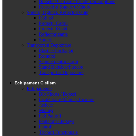
Borsete / Carcase / Prinderi Smartphone
Rucsaci și Bagaje Călătorie
Sonerii, Oglinzi, Reflectorizante
Oglinzi
Protecții Cadru
Protecții Roată
Reflectorizante
Sonerii
Transport și Depozitare
Elastice Portbagaj
Remorci
Scaune pentru Copii
Stand Biciclete/Parcare
Transport si Depozitare
Echipament Ciclism
Echipamente
Bib Shorts / Boxeri
Încălzitoare Mâini și Picioare
Jachete
Mănuși
Pad Pantofi
Pantaloni / Jerseys
Pantofi
Tricouri Funcționale