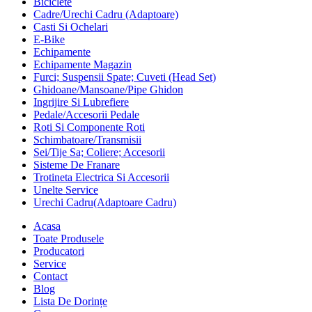
Biciclete
Cadre/Urechi Cadru (Adaptoare)
Casti Si Ochelari
E-Bike
Echipamente
Echipamente Magazin
Furci; Suspensii Spate; Cuveti (Head Set)
Ghidoane/Mansoane/Pipe Ghidon
Ingrijire Si Lubrefiere
Pedale/Accesorii Pedale
Roti Si Componente Roti
Schimbatoare/Transmisii
Sei/Tije Sa; Coliere; Accesorii
Sisteme De Franare
Trotineta Electrica Si Accesorii
Unelte Service
Urechi Cadru(Adaptoare Cadru)
Acasa
Toate Produsele
Producatori
Service
Contact
Blog
Lista De Dorințe