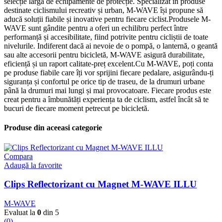
selecție largă de echipamente de protecție. Specializat în produse
destinate ciclismului recreativ și urban, M-WAVE își propune să
aducă soluții fiabile și inovative pentru fiecare ciclist.Produsele M-
WAVE sunt gândite pentru a oferi un echilibru perfect între
performanță și accesibilitate, fiind potrivite pentru cicliștii de toate
nivelurile. Indiferent dacă ai nevoie de o pompă, o lanternă, o geantă
sau alte accesorii pentru bicicletă, M-WAVE asigură durabilitate,
eficiență și un raport calitate-preț excelent.Cu M-WAVE, poți conta
pe produse fiabile care îți vor sprijini fiecare pedalare, asigurându-ți
siguranța și confortul pe orice tip de traseu, de la drumuri urbane
până la drumuri mai lungi și mai provocatoare. Fiecare produs este
creat pentru a îmbunătăți experiența ta de ciclism, astfel încât să te
bucuri de fiecare moment petrecut pe bicicletă.
Produse din aceeasi categorie
Compara
Adaugă la favorite
Clips Reflectorizant cu Magnet M-WAVE ILLU
M-WAVE
Evaluat la
0
din 5
(0)