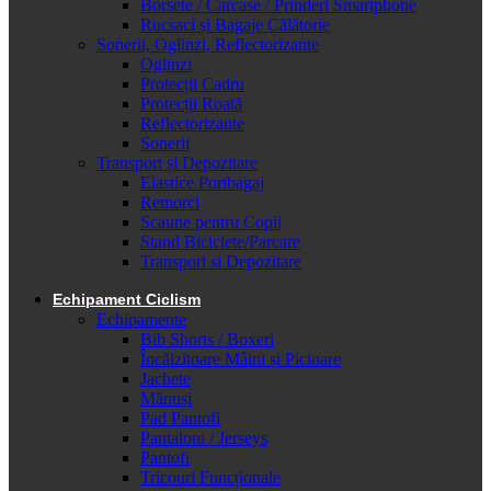
Borsete / Carcase / Prinderi Smartphone
Rucsaci și Bagaje Călătorie
Sonerii, Oglinzi, Reflectorizante
Oglinzi
Protecții Cadru
Protecții Roată
Reflectorizante
Sonerii
Transport și Depozitare
Elastice Portbagaj
Remorci
Scaune pentru Copii
Stand Biciclete/Parcare
Transport si Depozitare
Echipament Ciclism
Echipamente
Bib Shorts / Boxeri
Încălzitoare Mâini și Picioare
Jachete
Mănuși
Pad Pantofi
Pantaloni / Jerseys
Pantofi
Tricouri Funcționale