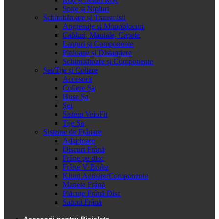
Spițe și Nipluri
Schimbătoare și Transmisii
Angrenaje și Monoblocuri
Cabluri, Mantale, Capete
Lanțuri și Componente
Pinioane și Distanțiere
Schimbătoare și Componente
Șei/Tije și Coliere
Accesorii
Coliere Șa
Huse Șa
Șei
Sistem VeloFit
Tije Șa
Sisteme de Frânare
Adaptoare
Discuri Frână
Frâne pe disc
Frâne V-Brake
Kituri Aerisire/Componente
Manete Frână
Plăcuțe Frână Disc
Saboti Frână
Accesorii pentru Bicicleta