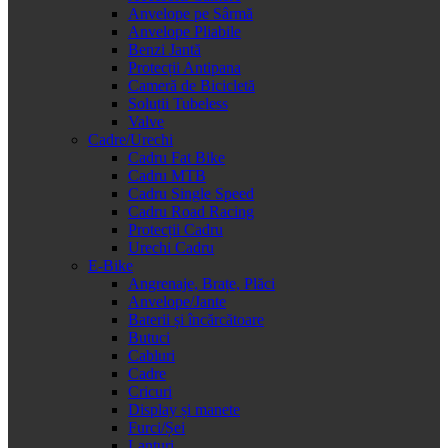
Anvelope pe Sârmă
Anvelope Pliabile
Benzi Jantă
Protecții Antipana
Cameră de Bicicletă
Soluții Tubeless
Valve
Cadre/Urechi
Cadru Fat Bike
Cadru MTB
Cadru Single Speed
Cadru Road Racing
Protecții Cadru
Urechi Cadru
E-Bike
Angrenaje, Brațe, Plăci
Anvelope/Jante
Baterii și încărcătoare
Butuci
Cabluri
Cadre
Cricuri
Display și manete
Furci/Șei
Lanțuri