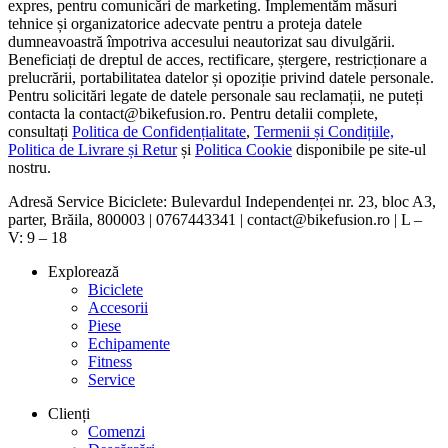
expres, pentru comunicări de marketing. Implementăm măsuri
tehnice și organizatorice adecvate pentru a proteja datele
dumneavoastră împotriva accesului neautorizat sau divulgării.
Beneficiați de dreptul de acces, rectificare, ștergere, restricționare a
prelucrării, portabilitatea datelor și opoziție privind datele personale.
Pentru solicitări legate de datele personale sau reclamații, ne puteți
contacta la contact@bikefusion.ro. Pentru detalii complete,
consultați
Politica de Confidențialitate
,
Termenii și Condițiile,
Politica de Livrare și Retur
și
Politica Cookie
disponibile pe site-ul
nostru.
Adresă Service Biciclete: Bulevardul Independenței nr. 23, bloc A3,
parter, Brăila, 800003 | 0767443341 | contact@bikefusion.ro | L –
V: 9 – 18
Explorează
Biciclete
Accesorii
Piese
Echipamente
Fitness
Service
Clienți
Comenzi