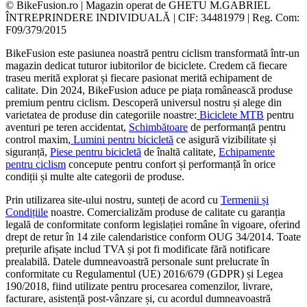
© BikeFusion.ro | Magazin operat de GHETU M.GABRIEL
ÎNTREPRINDERE INDIVIDUALĂ | CIF: 34481979 | Reg. Com:
F09/379/2015
BikeFusion este pasiunea noastră pentru ciclism transformată într-un
magazin dedicat tuturor iubitorilor de biciclete. Credem că fiecare
traseu merită explorat și fiecare pasionat merită echipament de
calitate. Din 2024, BikeFusion aduce pe piața românească produse
premium pentru ciclism. Descoperă universul nostru și alege din
varietatea de produse din categoriile noastre:
Biciclete MTB
pentru
aventuri pe teren accidentat,
Schimbătoare
de performanță pentru
control maxim,
Lumini pentru bicicletă
ce asigură vizibilitate și
siguranță,
Piese pentru bicicletă
de înaltă calitate,
Echipamente
pentru ciclism
concepute pentru confort și performanță în orice
condiții și multe alte categorii de produse.
Prin utilizarea site-ului nostru, sunteți de acord cu
Termenii și
Condițiile
noastre. Comercializăm produse de calitate cu garanția
legală de conformitate conform legislației române în vigoare, oferind
drept de retur în 14 zile calendaristice conform OUG 34/2014. Toate
prețurile afișate includ TVA și pot fi modificate fără notificare
prealabilă. Datele dumneavoastră personale sunt prelucrate în
conformitate cu Regulamentul (UE) 2016/679 (GDPR) și Legea
190/2018, fiind utilizate pentru procesarea comenzilor, livrare,
facturare, asistență post-vânzare și, cu acordul dumneavoastră