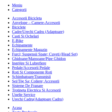
Meniu
Categorii
Accesorii Bicicleta
Anvelope – Camere-Accesorii
Biciclete
Cadre/Urechi Cadru (Adaptoare)
Casti Si Ochelari
E-Bike
Echipamente
Echipamente Magazin
Furci; Suspensii Spate; Cuveti (Head Set)
Ghidoane/Mansoane/Pipe Ghidon
Ingrijire Si Lubrefiere
Pedale/Accesorii Pedale
Roti Si Componente Roti
Schimbatoare/Transmisii
Sei/Tije Sa; Coliere; Accesorii
Sisteme De Franare
Trotineta Electrica Si Accesorii
Unelte Service
Urechi Cadru(Adaptoare Cadru)
Acasa