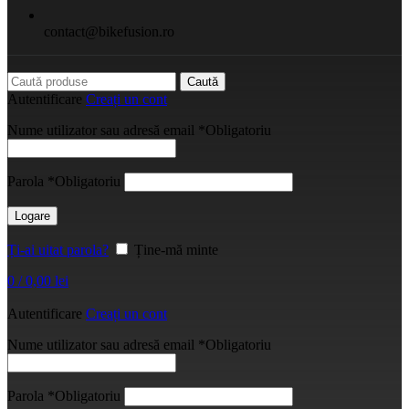
contact@bikefusion.ro
Caută
Autentificare
Creați un cont
Nume utilizator sau adresă email
*
Obligatoriu
Parola
*
Obligatoriu
Logare
Ți-ai uitat parola?
Ține-mă minte
0
/
0,00
lei
Autentificare
Creați un cont
Nume utilizator sau adresă email
*
Obligatoriu
Parola
*
Obligatoriu