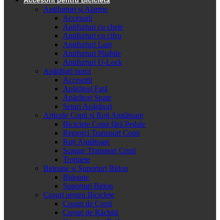
Antifurturi și Alarme
Accesorii
Antifurturi cu cheie
Antifurturi cu cifru
Antifurturi Lanț
Antifurturi Pliabile
Antifurturi U-Lock
Apărători noroi
Accesorii
Apărători Față
Apărători Spate
Seturi Apărători
Articole Copii și Roți Ajutătoare
Biciclete Copii fără Pedale
Remorci Transport Copii
Roți Ajutătoare
Scaune Transport Copii
Trotinete
Bidoane și Suporturi Bidon
Bidoane
Suporturi Bidon
Coșuri pentru Biciclete
Cosuri de Copii
Coșuri de Răchită