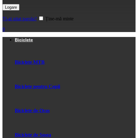
Logare
Ți-ai uitat parola?
Ține-mă minte
0
Biciclete
Biciclete MTB
Biciclete pentru Copii
Biciclete de Oras
Biciclete de Sosea