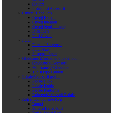
Oglinzi
Protectii si Accesorii
Cuvete (Head Set)
Cuveți Externi
Cuveți Integrați
Cuveți Semi-Integrați
Distanțiere
Flori Cuvete
Furci
Furci cu Suspensie
Furci Fixe
Suspensii Spate
Ghidoane, Mansoane, Pipe Ghidon
Ghidoane și Accesorii
Mansoane și Ghidoline
Tije și Pipe Ghidon
Pedale/Accesorii pedale
Pedale Click
Pedale Duble
Pedale Platforma
Rulmenti/Accesorii Pedale
Roți și Componente Roți
Butuci
Jante și Benzi Jantă
Roți și Seturi Roți