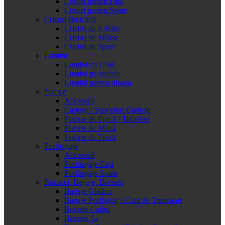
Coșuri pentru Față
Coșuri pentru Spate
Cricuri Bicicletă
Cricuri de E-Bike
Cricuri de Mijloc
Cricuri de Spate
Lumini
Lumini cu USB
Lumini pe baterie
Lumini pentru dinam
Pompe
Accesorii
Cartușe / Suporturi Cartușe
Pompe de Furcă / Tubeless
Pompe de Mână
Pompe de Picior
Portbagaje
Accesorii
Portbagaje Față
Portbagaje Spate
Rucsaci, Bagaje, Borsete
Bagaje Ghidon
Bagaje Portbagaj / Cutii de Transport
Borsete Cadru
Borsete Șa