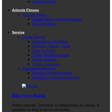
Tubulare-Head
Articole Fitness
Articole Fitness
Aparate fitness multifunctionale
Biciclete fitness
Service
Unelte Service
Echipament Workshop
Șuruburi / Piulițe / Șaibe
Truse de Scule
Unelte Multifuncționale
Unelte Speciale
Unelte Universale
Echipament Magazin
Servicii / Soluții Magazin
Standuri și Suporturi Magazin
Bike Serv Brăila
Pentru reparații, întreținere și echipamente de calitate, te
așteptăm cu drag la service-ul nostru.