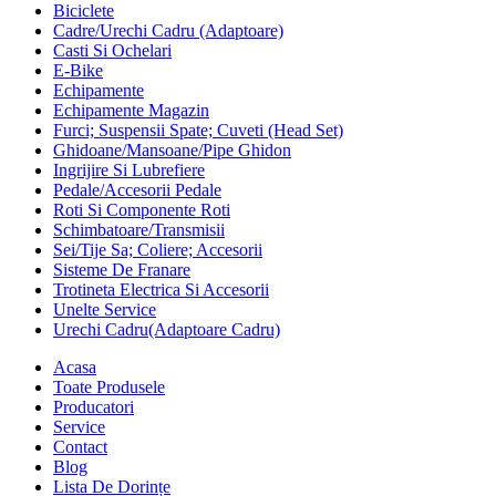
Biciclete
Cadre/Urechi Cadru (Adaptoare)
Casti Si Ochelari
E-Bike
Echipamente
Echipamente Magazin
Furci; Suspensii Spate; Cuveti (Head Set)
Ghidoane/Mansoane/Pipe Ghidon
Ingrijire Si Lubrefiere
Pedale/Accesorii Pedale
Roti Si Componente Roti
Schimbatoare/Transmisii
Sei/Tije Sa; Coliere; Accesorii
Sisteme De Franare
Trotineta Electrica Si Accesorii
Unelte Service
Urechi Cadru(Adaptoare Cadru)
Acasa
Toate Produsele
Producatori
Service
Contact
Blog
Lista De Dorințe