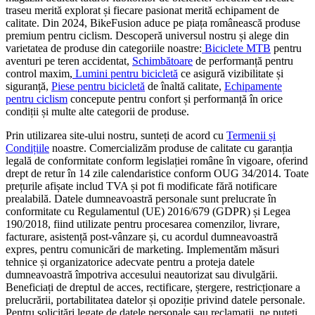
traseu merită explorat și fiecare pasionat merită echipament de
calitate. Din 2024, BikeFusion aduce pe piața românească produse
premium pentru ciclism. Descoperă universul nostru și alege din
varietatea de produse din categoriile noastre:
Biciclete MTB
pentru
aventuri pe teren accidentat,
Schimbătoare
de performanță pentru
control maxim,
Lumini pentru bicicletă
ce asigură vizibilitate și
siguranță,
Piese pentru bicicletă
de înaltă calitate,
Echipamente
pentru ciclism
concepute pentru confort și performanță în orice
condiții și multe alte categorii de produse.
Prin utilizarea site-ului nostru, sunteți de acord cu
Termenii și
Condițiile
noastre. Comercializăm produse de calitate cu garanția
legală de conformitate conform legislației române în vigoare, oferind
drept de retur în 14 zile calendaristice conform OUG 34/2014. Toate
prețurile afișate includ TVA și pot fi modificate fără notificare
prealabilă. Datele dumneavoastră personale sunt prelucrate în
conformitate cu Regulamentul (UE) 2016/679 (GDPR) și Legea
190/2018, fiind utilizate pentru procesarea comenzilor, livrare,
facturare, asistență post-vânzare și, cu acordul dumneavoastră
expres, pentru comunicări de marketing. Implementăm măsuri
tehnice și organizatorice adecvate pentru a proteja datele
dumneavoastră împotriva accesului neautorizat sau divulgării.
Beneficiați de dreptul de acces, rectificare, ștergere, restricționare a
prelucrării, portabilitatea datelor și opoziție privind datele personale.
Pentru solicitări legate de datele personale sau reclamații, ne puteți