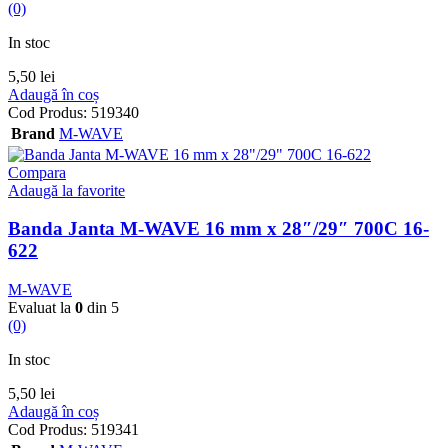
(0)
In stoc
5,50
lei
Adaugă în coș
Cod Produs:
519340
Brand
M-WAVE
Compara
Adaugă la favorite
Banda Janta M-WAVE 16 mm x 28″/29″ 700C 16-
622
M-WAVE
Evaluat la
0
din 5
(0)
In stoc
5,50
lei
Adaugă în coș
Cod Produs:
519341