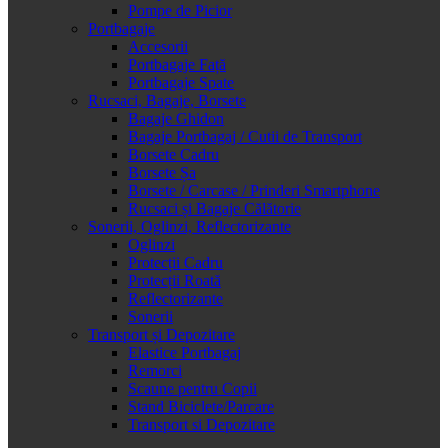
Pompe de Picior
Portbagaje
Accesorii
Portbagaje Față
Portbagaje Spate
Rucsaci, Bagaje, Borsete
Bagaje Ghidon
Bagaje Portbagaj / Cutii de Transport
Borsete Cadru
Borsete Șa
Borsete / Carcase / Prinderi Smartphone
Rucsaci și Bagaje Călătorie
Sonerii, Oglinzi, Reflectorizante
Oglinzi
Protecții Cadru
Protecții Roată
Reflectorizante
Sonerii
Transport și Depozitare
Elastice Portbagaj
Remorci
Scaune pentru Copii
Stand Biciclete/Parcare
Transport si Depozitare