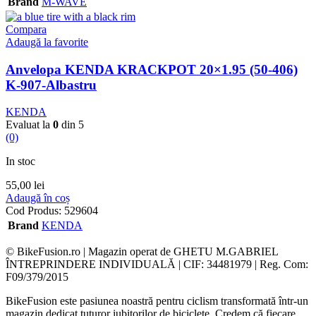
Brand
M-WAVE
Compara
Adaugă la favorite
Anvelopa KENDA KRACKPOT 20×1.95 (50-406)
K-907-Albastru
KENDA
Evaluat la
0
din 5
(0)
In stoc
55,00
lei
Adaugă în coș
Cod Produs:
529604
Brand
KENDA
© BikeFusion.ro | Magazin operat de GHETU M.GABRIEL
ÎNTREPRINDERE INDIVIDUALĂ | CIF: 34481979 | Reg. Com:
F09/379/2015
BikeFusion este pasiunea noastră pentru ciclism transformată într-un
magazin dedicat tuturor iubitorilor de biciclete. Credem că fiecare