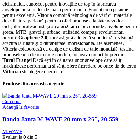
ciclismului, cunoscut pentru inovațiile de top în fabricarea
anvelopelor și roților de înaltă performanță. Fondat cu o pasiune
pentru excelență, Vittoria combină tehnologia de vârf cu materiale
de calitate superioară pentru a oferi produse adaptate nevoilor
cicliștilor profesioniști și amatori.Gama lor cuprinde anvelope pentru
șosea, MTB, gravel și urbane, utilizând compuși revoluționari
precum
Graphene 2.0
, care asigură aderență superioară, rezistență
scăzută la rulare și o durabilitate impresionantă. De asemenea,
Vittoria colaborează cu echipe de ciclism de talie mondială, testând
produsele în cele mai dure condiții, inclusiv competiții precum
Turul Franței
.Dacă ești în căutarea unor anvelope care să îți
maximizeze performanța și să îți ofere încredere pe orice tip de teren,
Vittoria
este alegerea perfectă.
Produse din aceeasi categorie
Compara
Adaugă la favorite
Banda Janta M-WAVE 20 mm x 26″, 20-559
M-WAVE
Evaluat la
0
din 5