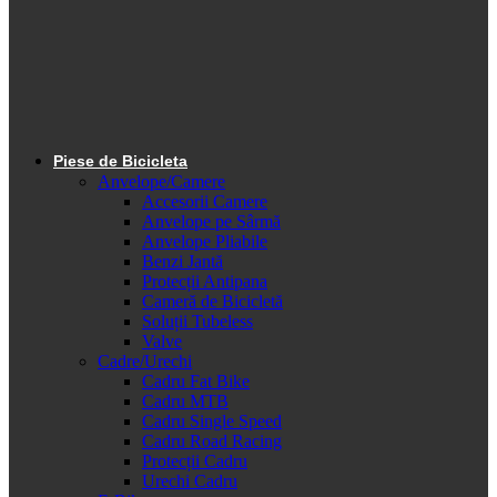
Piese de Bicicleta
Anvelope/Camere
Accesorii Camere
Anvelope pe Sârmă
Anvelope Pliabile
Benzi Jantă
Protecții Antipana
Cameră de Bicicletă
Soluții Tubeless
Valve
Cadre/Urechi
Cadru Fat Bike
Cadru MTB
Cadru Single Speed
Cadru Road Racing
Protecții Cadru
Urechi Cadru