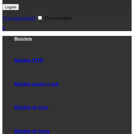
Logare
Ți-ai uitat parola?
Ține-mă minte
0
Biciclete
Biciclete MTB
Biciclete pentru Copii
Biciclete de Oras
Biciclete de Sosea