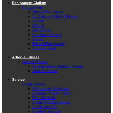
Echipament Ciclism
Echipamente
Bib Shorts / Boxeri
Încălzitoare Mâini și Picioare
Jachete
Mănuși
Pad Pantofi
Pantaloni / Jerseys
Pantofi
Tricouri Funcționale
Tubulare-Head
Articole Fitness
Articole Fitness
Aparate fitness multifunctionale
Biciclete fitness
Service
Unelte Service
Echipament Workshop
Șuruburi / Piulițe / Șaibe
Truse de Scule
Unelte Multifuncționale
Unelte Speciale
Unelte Universale