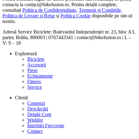
contacta la contact@bikefusion.ro. Pentru detalii complete,
consultați
Politica de Confidențialitate
,
Termenii și Condițiile,
Politica de Livrare și Retur
și
Politica Cookie
disponibile pe site-ul
nostru.
Adresă Service Biciclete: Bulevardul Independenței nr. 23, bloc A3,
parter, Brăila, 800003 | 0767443341 | contact@bikefusion.ro | L –
V: 9 – 18
Explorează
Biciclete
Accesorii
Piese
Echipamente
Fitness
Service
Clienți
Comenzi
Descărcări
Detalii Cont
Wishlist
Întrebări Frecvente
Contact