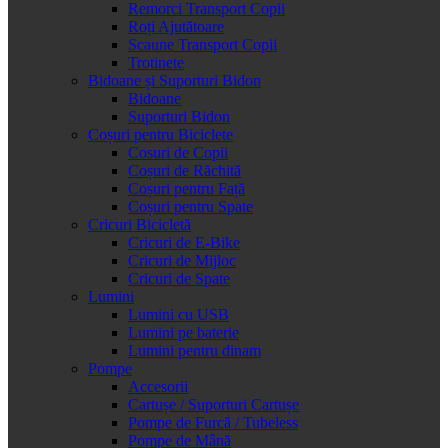
Remorci Transport Copii
Roți Ajutătoare
Scaune Transport Copii
Trotinete
Bidoane și Suporturi Bidon
Bidoane
Suporturi Bidon
Coșuri pentru Biciclete
Cosuri de Copii
Coșuri de Răchită
Coșuri pentru Față
Coșuri pentru Spate
Cricuri Bicicletă
Cricuri de E-Bike
Cricuri de Mijloc
Cricuri de Spate
Lumini
Lumini cu USB
Lumini pe baterie
Lumini pentru dinam
Pompe
Accesorii
Cartușe / Suporturi Cartușe
Pompe de Furcă / Tubeless
Pompe de Mână