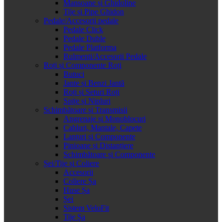
Mansoane și Ghidoline
Tije și Pipe Ghidon
Pedale/Accesorii pedale
Pedale Click
Pedale Duble
Pedale Platforma
Rulmenti/Accesorii Pedale
Roți și Componente Roți
Butuci
Jante și Benzi Jantă
Roți și Seturi Roți
Spițe și Nipluri
Schimbătoare și Transmisii
Angrenaje și Monoblocuri
Cabluri, Mantale, Capete
Lanțuri și Componente
Pinioane și Distanțiere
Schimbătoare și Componente
Șei/Tije și Coliere
Accesorii
Coliere Șa
Huse Șa
Șei
Sistem VeloFit
Tije Șa