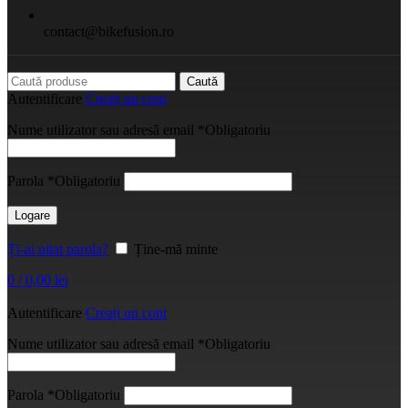
contact@bikefusion.ro
Caută
Autentificare
Creați un cont
Nume utilizator sau adresă email
*
Obligatoriu
Parola
*
Obligatoriu
Logare
Ți-ai uitat parola?
Ține-mă minte
0
/
0,00
lei
Autentificare
Creați un cont
Nume utilizator sau adresă email
*
Obligatoriu
Parola
*
Obligatoriu