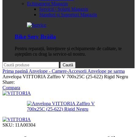
Echipament Magazin
Servicii / Soluții Magazin
Standuri și Suporturi Magazin
Bike Serv Brăila
Pentru reparații, întreținere și echipamente de calitate, te
așteptăm cu drag la service-ul nostru.
Caută
Prima pagină
Anvelope - Camere-Accesorii
Anvelope pe sarma
Anvelopa VITTORIA Zaffiro V 700x25C (25-622) Rigid Negru
Share:
Compara
SKU:
11A00304