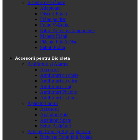
Sisteme de Frânare
Adaptoare
Discuri Frână
Frâne pe disc
Frâne V-Brake
Kituri Aerisire/Componente
Manete Frână
Plăcuțe Frână Disc
Saboti Frână
Accesorii pentru Bicicleta
Antifurturi și Alarme
Accesorii
Antifurturi cu cheie
Antifurturi cu cifru
Antifurturi Lanț
Antifurturi Pliabile
Antifurturi U-Lock
Apărători noroi
Accesorii
Apărători Față
Apărători Spate
Seturi Apărători
Articole Copii și Roți Ajutătoare
Biciclete Copii fără Pedale