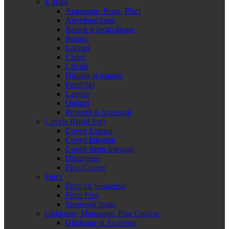
E-Bike
Angrenaje, Brațe, Plăci
Anvelope/Jante
Baterii și încărcătoare
Butuci
Cabluri
Cadre
Cricuri
Display și manete
Furci/Șei
Lanțuri
Oglinzi
Protectii si Accesorii
Cuvete (Head Set)
Cuveți Externi
Cuveți Integrați
Cuveți Semi-Integrați
Distanțiere
Flori Cuvete
Furci
Furci cu Suspensie
Furci Fixe
Suspensii Spate
Ghidoane, Mansoane, Pipe Ghidon
Ghidoane și Accesorii