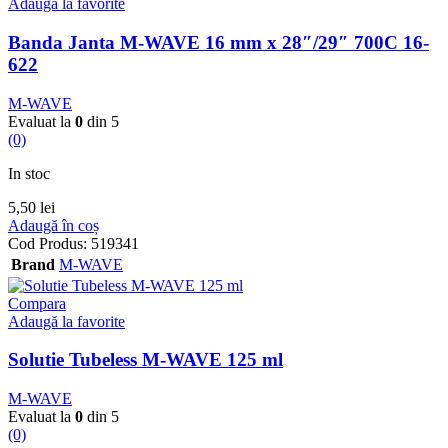
Adaugă la favorite
Banda Janta M-WAVE 16 mm x 28″/29″ 700C 16-
622
M-WAVE
Evaluat la
0
din 5
(0)
In stoc
5,50
lei
Adaugă în coș
Cod Produs:
519341
Brand
M-WAVE
Compara
Adaugă la favorite
Solutie Tubeless M-WAVE 125 ml
M-WAVE
Evaluat la
0
din 5
(0)