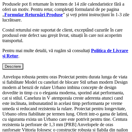
Produsele pot fi returnate în termen de 14 zile calendaristice fără a
oferi un motiv. Pentru retur, completați formularul de pe pagina
„
Formular Returnări Produse
” și veți primi instrucțiuni în 1-3 zile
lucrătoare.
Costul returului este suportat de client, exceptând cazurile în care
produsul este defect sau greșit livrat, situații în care noi acoperim
transportul.
Pentru mai multe detalii, vă rugăm să consultați
Politica de Livrare
și Retur
.
Descriere
Anvelopa robusta pentru oras Proiectat pentru durata lunga de viata
si fiabilitate Model cu caneluri de blocare Stil urban modern Design
modern al benzii de rulare Urbano imbina concepte de design
dovedite in timp cu o eleganta moderna, sporind atat performanta,
cat si stilul. Canelura in V atemporala creste aderenta atunci cand
este inclinata, imbunatatind in acelasi timp performanta pe vreme
umeda si reducand rezistenta la rulare. Proiectat pentru longevitate,
Urbano ofera fiabilitate pe termen lung. Oferit intr-o gama de latimi,
cu siguranta exista un Urbano care este potrivit pentru tine. Centura
rezistenta la perforare de 1,3 mm [PRB] Anvelopele de oras
ranforsate Vittoria folosesc o constructie robusta si fiabila din nailon