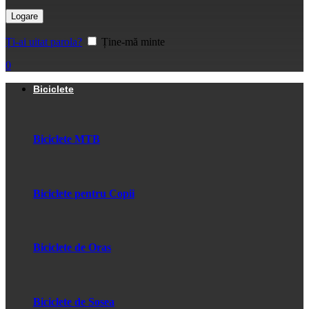
Logare
Ți-ai uitat parola?
Ține-mă minte
0
Biciclete
Biciclete MTB
Biciclete pentru Copii
Biciclete de Oras
Biciclete de Sosea