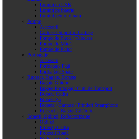
Lumini cu USB
Lumini pe baterie
Lumini pentru dinam
Pompe
Accesorii
Cartușe / Suporturi Cartușe
Pompe de Furcă / Tubeless
Pompe de Mână
Pompe de Picior
Portbagaje
Accesorii
Portbagaje Față
Portbagaje Spate
Rucsaci, Bagaje, Borsete
Bagaje Ghidon
Bagaje Portbagaj / Cutii de Transport
Borsete Cadru
Borsete Șa
Borsete / Carcase / Prinderi Smartphone
Rucsaci și Bagaje Călătorie
Sonerii, Oglinzi, Reflectorizante
Oglinzi
Protecții Cadru
Protecții Roată
Reflectorizante