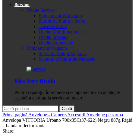
Service
Unelte Service
Echipament Workshop
Șuruburi / Piulițe / Șaibe
Truse de Scule
Unelte Multifuncționale
Unelte Speciale
Unelte Universale
Echipament Magazin
Servicii / Soluții Magazin
Standuri și Suporturi Magazin
Bike Serv Brăila
Pentru reparații, întreținere și echipamente de calitate, te
așteptăm cu drag la service-ul nostru.
Caută
Prima pagină
Anvelope - Camere-Accesorii
Anvelope pe sarma
Anvelopa VITTORIA Urbano 700x35C(37-622) Negru 887g Rigid
– banda reflectorizanta
Share: