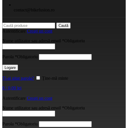
contact@bikefusion.ro
Caută
Autentificare
Creați un cont
Nume utilizator sau adresă email
*
Obligatoriu
Parola
*
Obligatoriu
Logare
Ți-ai uitat parola?
Ține-mă minte
0
/
0,00
lei
Autentificare
Creați un cont
Nume utilizator sau adresă email
*
Obligatoriu
Parola
*
Obligatoriu