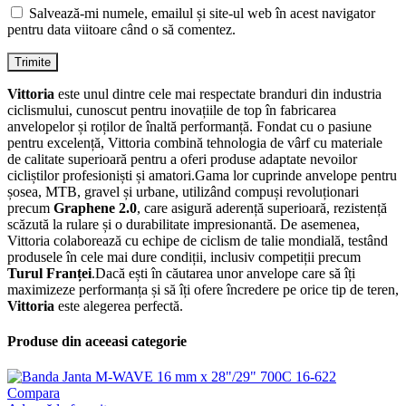
Salvează-mi numele, emailul și site-ul web în acest navigator
pentru data viitoare când o să comentez.
Vittoria
este unul dintre cele mai respectate branduri din industria
ciclismului, cunoscut pentru inovațiile de top în fabricarea
anvelopelor și roților de înaltă performanță. Fondat cu o pasiune
pentru excelență, Vittoria combină tehnologia de vârf cu materiale
de calitate superioară pentru a oferi produse adaptate nevoilor
cicliștilor profesioniști și amatori.Gama lor cuprinde anvelope pentru
șosea, MTB, gravel și urbane, utilizând compuși revoluționari
precum
Graphene 2.0
, care asigură aderență superioară, rezistență
scăzută la rulare și o durabilitate impresionantă. De asemenea,
Vittoria colaborează cu echipe de ciclism de talie mondială, testând
produsele în cele mai dure condiții, inclusiv competiții precum
Turul Franței
.Dacă ești în căutarea unor anvelope care să îți
maximizeze performanța și să îți ofere încredere pe orice tip de teren,
Vittoria
este alegerea perfectă.
Produse din aceeasi categorie
Compara