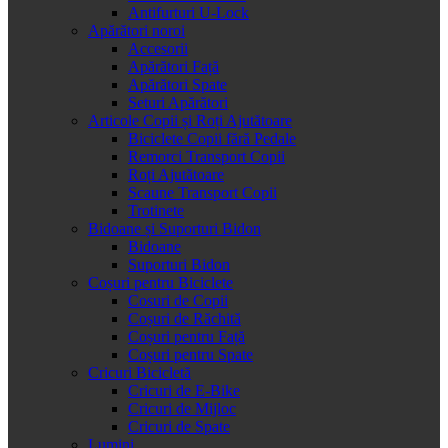
Antifurturi U-Lock
Apărători noroi
Accesorii
Apărători Față
Apărători Spate
Seturi Apărători
Articole Copii și Roți Ajutătoare
Biciclete Copii fără Pedale
Remorci Transport Copii
Roți Ajutătoare
Scaune Transport Copii
Trotinete
Bidoane și Suporturi Bidon
Bidoane
Suporturi Bidon
Coșuri pentru Biciclete
Cosuri de Copii
Coșuri de Răchită
Coșuri pentru Față
Coșuri pentru Spate
Cricuri Bicicletă
Cricuri de E-Bike
Cricuri de Mijloc
Cricuri de Spate
Lumini