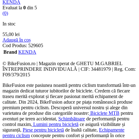
KENDA
Evaluat la
0
din 5
(0)
In stoc
55,00
lei
Adaugă în coș
Cod Produs:
529605
Brand
KENDA
© BikeFusion.ro | Magazin operat de GHETU M.GABRIEL
ÎNTREPRINDERE INDIVIDUALĂ | CIF: 34481979 | Reg. Com:
F09/379/2015
BikeFusion este pasiunea noastră pentru ciclism transformată într-un
magazin dedicat tuturor iubitorilor de biciclete. Credem că fiecare
traseu merită explorat și fiecare pasionat merită echipament de
calitate. Din 2024, BikeFusion aduce pe piața românească produse
premium pentru ciclism. Descoperă universul nostru și alege din
varietatea de produse din categoriile noastre:
Biciclete MTB
pentru
aventuri pe teren accidentat,
Schimbătoare
de performanță pentru
control maxim,
Lumini pentru bicicletă
ce asigură vizibilitate și
siguranță,
Piese pentru bicicletă
de înaltă calitate,
Echipamente
pentru ciclism
concepute pentru confort și performanță în orice