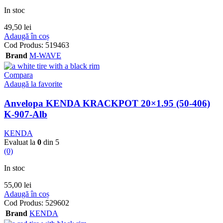
In stoc
49,50
lei
Adaugă în coș
Cod Produs:
519463
Brand
M-WAVE
Compara
Adaugă la favorite
Anvelopa KENDA KRACKPOT 20×1.95 (50-406)
K-907-Alb
KENDA
Evaluat la
0
din 5
(0)
In stoc
55,00
lei
Adaugă în coș
Cod Produs:
529602
Brand
KENDA