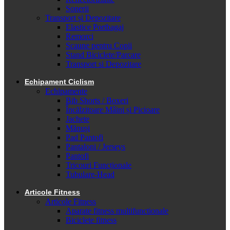
Sonerii
Transport și Depozitare
Elastice Portbagaj
Remorci
Scaune pentru Copii
Stand Biciclete/Parcare
Transport si Depozitare
Echipament Ciclism
Echipamente
Bib Shorts / Boxeri
Încălzitoare Mâini și Picioare
Jachete
Mănuși
Pad Pantofi
Pantaloni / Jerseys
Pantofi
Tricouri Funcționale
Tubulare-Head
Articole Fitness
Articole Fitness
Aparate fitness multifunctionale
Biciclete fitness