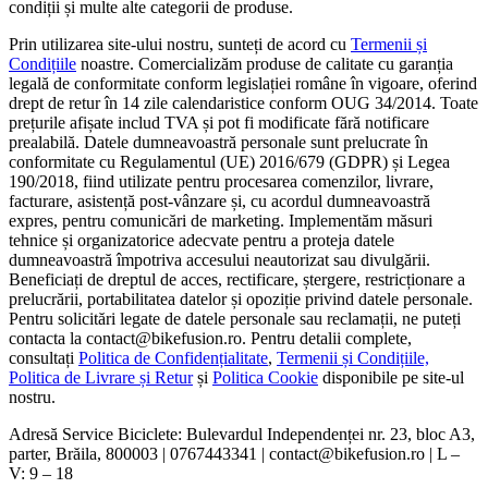
condiții și multe alte categorii de produse.
Prin utilizarea site-ului nostru, sunteți de acord cu
Termenii și
Condițiile
noastre. Comercializăm produse de calitate cu garanția
legală de conformitate conform legislației române în vigoare, oferind
drept de retur în 14 zile calendaristice conform OUG 34/2014. Toate
prețurile afișate includ TVA și pot fi modificate fără notificare
prealabilă. Datele dumneavoastră personale sunt prelucrate în
conformitate cu Regulamentul (UE) 2016/679 (GDPR) și Legea
190/2018, fiind utilizate pentru procesarea comenzilor, livrare,
facturare, asistență post-vânzare și, cu acordul dumneavoastră
expres, pentru comunicări de marketing. Implementăm măsuri
tehnice și organizatorice adecvate pentru a proteja datele
dumneavoastră împotriva accesului neautorizat sau divulgării.
Beneficiați de dreptul de acces, rectificare, ștergere, restricționare a
prelucrării, portabilitatea datelor și opoziție privind datele personale.
Pentru solicitări legate de datele personale sau reclamații, ne puteți
contacta la contact@bikefusion.ro. Pentru detalii complete,
consultați
Politica de Confidențialitate
,
Termenii și Condițiile,
Politica de Livrare și Retur
și
Politica Cookie
disponibile pe site-ul
nostru.
Adresă Service Biciclete: Bulevardul Independenței nr. 23, bloc A3,
parter, Brăila, 800003 | 0767443341 | contact@bikefusion.ro | L –
V: 9 – 18