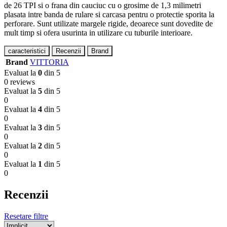
de 26 TPI si o frana din cauciuc cu o grosime de 1,3 milimetri
plasata intre banda de rulare si carcasa pentru o protectie sporita la
perforare. Sunt utilizate margele rigide, deoarece sunt dovedite de
mult timp si ofera usurinta in utilizare cu tuburile interioare.
caracteristici
Recenzii
Brand
Brand
VITTORIA
Evaluat la
0
din 5
0 reviews
Evaluat la
5
din 5
0
Evaluat la
4
din 5
0
Evaluat la
3
din 5
0
Evaluat la
2
din 5
0
Evaluat la
1
din 5
0
Recenzii
Resetare filtre