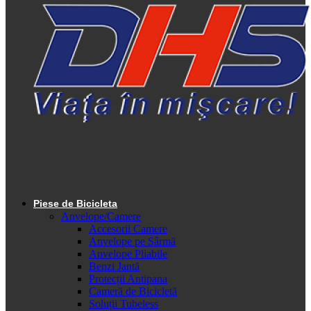
Piese de Bicicleta
Anvelope/Camere
Accesorii Camere
Anvelope pe Sârmă
Anvelope Pliabile
Benzi Jantă
Protecții Antipana
Cameră de Bicicletă
Soluții Tubeless