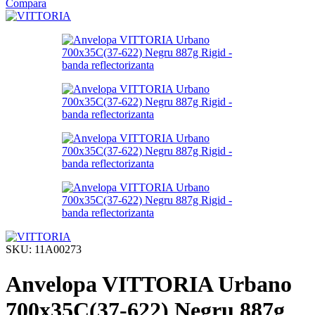
Compara
SKU:
11A00273
Anvelopa VITTORIA Urbano
700x35C(37-622) Negru 887g