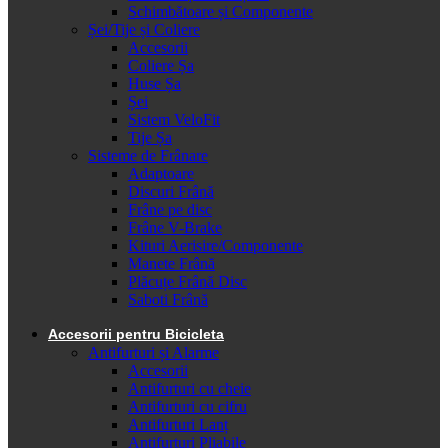
Schimbătoare și Componente
Șei/Tije și Coliere
Accesorii
Coliere Șa
Huse Șa
Șei
Sistem VeloFit
Tije Șa
Sisteme de Frânare
Adaptoare
Discuri Frână
Frâne pe disc
Frâne V-Brake
Kituri Aerisire/Componente
Manete Frână
Plăcuțe Frână Disc
Saboti Frână
Accesorii pentru Bicicleta
Antifurturi și Alarme
Accesorii
Antifurturi cu cheie
Antifurturi cu cifru
Antifurturi Lanț
Antifurturi Pliabile