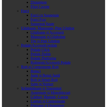
Distanțiere
Flori Cuvete
Furci
Furci cu Suspensie
Furci Fixe
Suspensii Spate
Ghidoane, Mansoane, Pipe Ghidon
Ghidoane și Accesorii
Mansoane și Ghidoline
Tije și Pipe Ghidon
Pedale/Accesorii pedale
Pedale Click
Pedale Duble
Pedale Platforma
Rulmenti/Accesorii Pedale
Roți și Componente Roți
Butuci
Jante și Benzi Jantă
Roți și Seturi Roți
Spițe și Nipluri
Schimbătoare și Transmisii
Angrenaje și Monoblocuri
Cabluri, Mantale, Capete
Lanțuri și Componente
Pinioane și Distanțiere