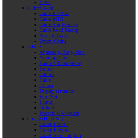
Valve
Cadre/Urechi
Cadru Fat Bike
Cadru MTB
Cadru Single Speed
Cadru Road Racing
Protecții Cadru
Urechi Cadru
E-Bike
Angrenaje, Brațe, Plăci
Anvelope/Jante
Baterii și încărcătoare
Butuci
Cabluri
Cadre
Cricuri
Display și manete
Furci/Șei
Lanțuri
Oglinzi
Protectii si Accesorii
Cuvete (Head Set)
Cuveți Externi
Cuveți Integrați
Cuveți Semi-Integrați