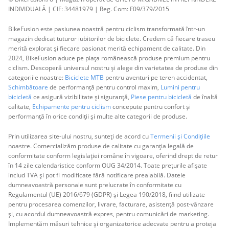
INDIVIDUALĂ | CIF: 34481979 | Reg. Com: F09/379/2015
BikeFusion este pasiunea noastră pentru ciclism transformată într-un
magazin dedicat tuturor iubitorilor de biciclete. Credem că fiecare traseu
merită explorat și fiecare pasionat merită echipament de calitate. Din
2024, BikeFusion aduce pe piața românească produse premium pentru
ciclism. Descoperă universul nostru și alege din varietatea de produse din
categoriile noastre:
Biciclete MTB
pentru aventuri pe teren accidentat,
Schimbătoare
de performanță pentru control maxim,
Lumini pentru
bicicletă
ce asigură vizibilitate și siguranță,
Piese pentru bicicletă
de înaltă
calitate,
Echipamente pentru ciclism
concepute pentru confort și
performanță în orice condiții și multe alte categorii de produse.
Prin utilizarea site-ului nostru, sunteți de acord cu
Termenii și Condițiile
noastre. Comercializăm produse de calitate cu garanția legală de
conformitate conform legislației române în vigoare, oferind drept de retur
în 14 zile calendaristice conform OUG 34/2014. Toate prețurile afișate
includ TVA și pot fi modificate fără notificare prealabilă. Datele
dumneavoastră personale sunt prelucrate în conformitate cu
Regulamentul (UE) 2016/679 (GDPR) și Legea 190/2018, fiind utilizate
pentru procesarea comenzilor, livrare, facturare, asistență post-vânzare
și, cu acordul dumneavoastră expres, pentru comunicări de marketing.
Implementăm măsuri tehnice și organizatorice adecvate pentru a proteja