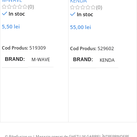
KENDA
(0)
(0)
In stoc
In stoc
5,50
lei
55,00
lei
Adaugă În Coș
Adaugă În Coș
Cod Produs:
519309
Cod Produs:
529602
M-WAVE
BRAND
KENDA
BRAND
© BikeFusion.ro | Magazin operat de GHETU M.GABRIEL ÎNTREPRINDERE