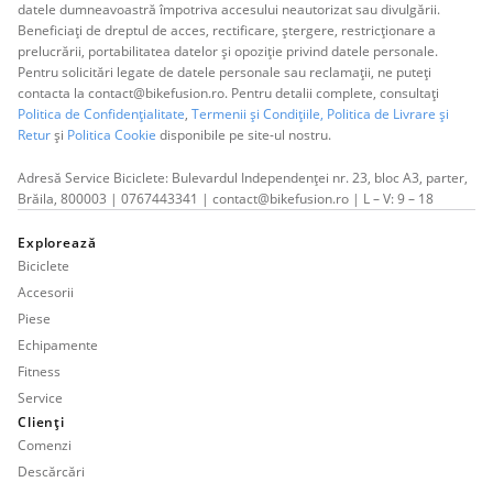
datele dumneavoastră împotriva accesului neautorizat sau divulgării.
Beneficiați de dreptul de acces, rectificare, ștergere, restricționare a
prelucrării, portabilitatea datelor și opoziție privind datele personale.
Pentru solicitări legate de datele personale sau reclamații, ne puteți
contacta la contact@bikefusion.ro. Pentru detalii complete, consultați
Politica de Confidențialitate
,
Termenii și Condițiile,
Politica de Livrare și
Retur
și
Politica Cookie
disponibile pe site-ul nostru.
Adresă Service Biciclete: Bulevardul Independenței nr. 23, bloc A3, parter,
Brăila, 800003 | 0767443341 | contact@bikefusion.ro | L – V: 9 – 18
Explorează
Biciclete
Accesorii
Piese
Echipamente
Fitness
Service
Clienți
Comenzi
Descărcări