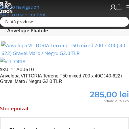
Skip to navigation
Skip to main content
Prima pagină
Anvelope - Camere-Accesorii
Anvelope Pliabile
11A00610
SKU:
Anvelopa VITTORIA Terreno T50 mixed 700 x 40C( 40-622)
Gravel Maro / Negru G2.0 TLR
285,00
lei
include 21% TVA
Stoc epuizat