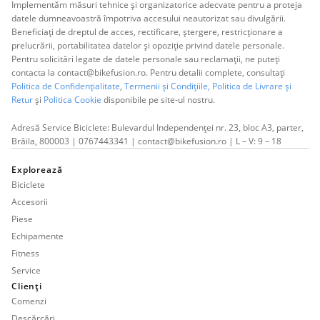
Implementăm măsuri tehnice și organizatorice adecvate pentru a proteja
datele dumneavoastră împotriva accesului neautorizat sau divulgării.
Beneficiați de dreptul de acces, rectificare, ștergere, restricționare a
prelucrării, portabilitatea datelor și opoziție privind datele personale.
Pentru solicitări legate de datele personale sau reclamații, ne puteți
contacta la contact@bikefusion.ro. Pentru detalii complete, consultați
Politica de Confidențialitate
,
Termenii și Condițiile,
Politica de Livrare și
Retur
și
Politica Cookie
disponibile pe site-ul nostru.
Adresă Service Biciclete: Bulevardul Independenței nr. 23, bloc A3, parter,
Brăila, 800003 | 0767443341 | contact@bikefusion.ro | L – V: 9 – 18
Explorează
Biciclete
Accesorii
Piese
Echipamente
Fitness
Service
Clienți
Comenzi
Descărcări