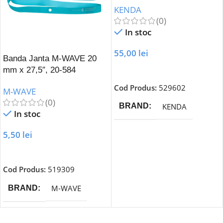
KENDA
(0)
In stoc
55,00
lei
Banda Janta M-WAVE 20
Adaugă În Coș
mm x 27,5″, 20-584
Cod Produs:
529602
M-WAVE
(0)
KENDA
BRAND
In stoc
5,50
lei
Adaugă În Coș
Cod Produs:
519309
M-WAVE
BRAND