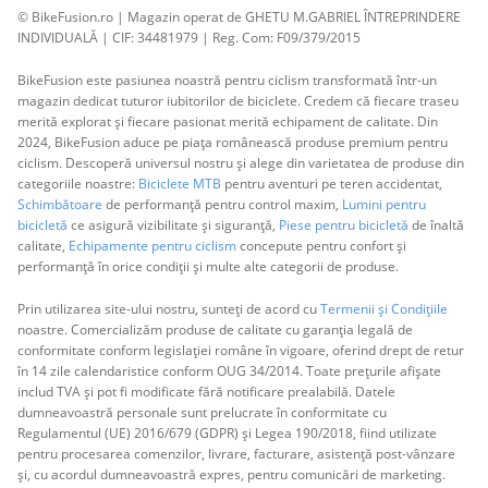
© BikeFusion.ro | Magazin operat de GHETU M.GABRIEL ÎNTREPRINDERE
INDIVIDUALĂ | CIF: 34481979 | Reg. Com: F09/379/2015
BikeFusion este pasiunea noastră pentru ciclism transformată într-un
magazin dedicat tuturor iubitorilor de biciclete. Credem că fiecare traseu
merită explorat și fiecare pasionat merită echipament de calitate. Din
2024, BikeFusion aduce pe piața românească produse premium pentru
ciclism. Descoperă universul nostru și alege din varietatea de produse din
categoriile noastre:
Biciclete MTB
pentru aventuri pe teren accidentat,
Schimbătoare
de performanță pentru control maxim,
Lumini pentru
bicicletă
ce asigură vizibilitate și siguranță,
Piese pentru bicicletă
de înaltă
calitate,
Echipamente pentru ciclism
concepute pentru confort și
performanță în orice condiții și multe alte categorii de produse.
Prin utilizarea site-ului nostru, sunteți de acord cu
Termenii și Condițiile
noastre. Comercializăm produse de calitate cu garanția legală de
conformitate conform legislației române în vigoare, oferind drept de retur
în 14 zile calendaristice conform OUG 34/2014. Toate prețurile afișate
includ TVA și pot fi modificate fără notificare prealabilă. Datele
dumneavoastră personale sunt prelucrate în conformitate cu
Regulamentul (UE) 2016/679 (GDPR) și Legea 190/2018, fiind utilizate
pentru procesarea comenzilor, livrare, facturare, asistență post-vânzare
și, cu acordul dumneavoastră expres, pentru comunicări de marketing.