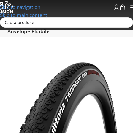
Skip to navigation
Skip to main content
Prima pagină
Anvelope - Camere-Accesorii
Anvelope Pliabile