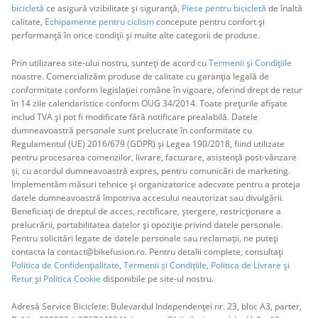
bicicletă
ce asigură vizibilitate și siguranță,
Piese pentru bicicletă
de înaltă
calitate,
Echipamente pentru ciclism
concepute pentru confort și
performanță în orice condiții și multe alte categorii de produse.
Prin utilizarea site-ului nostru, sunteți de acord cu
Termenii și Condițiile
noastre. Comercializăm produse de calitate cu garanția legală de
conformitate conform legislației române în vigoare, oferind drept de retur
în 14 zile calendaristice conform OUG 34/2014. Toate prețurile afișate
includ TVA și pot fi modificate fără notificare prealabilă. Datele
dumneavoastră personale sunt prelucrate în conformitate cu
Regulamentul (UE) 2016/679 (GDPR) și Legea 190/2018, fiind utilizate
pentru procesarea comenzilor, livrare, facturare, asistență post-vânzare
și, cu acordul dumneavoastră expres, pentru comunicări de marketing.
Implementăm măsuri tehnice și organizatorice adecvate pentru a proteja
datele dumneavoastră împotriva accesului neautorizat sau divulgării.
Beneficiați de dreptul de acces, rectificare, ștergere, restricționare a
prelucrării, portabilitatea datelor și opoziție privind datele personale.
Pentru solicitări legate de datele personale sau reclamații, ne puteți
contacta la contact@bikefusion.ro. Pentru detalii complete, consultați
Politica de Confidențialitate
,
Termenii și Condițiile,
Politica de Livrare și
Retur
și
Politica Cookie
disponibile pe site-ul nostru.
Adresă Service Biciclete: Bulevardul Independenței nr. 23, bloc A3, parter,