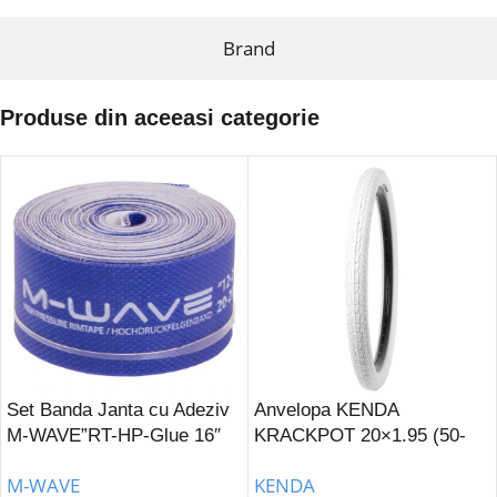
Brand
Produse din aceeasi categorie
Set Banda Janta cu Adeziv
Anvelopa KENDA
M-WAVE”RT-HP-Glue 16″
KRACKPOT 20×1.95 (50-
12-29″ (20-203/622) 16 mm
406) K-907-Alb
M-WAVE
KENDA