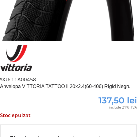
11A00458
SKU:
Anvelopa VITTORIA TATTOO II 20×2.4(60-406) Rigid Negru
137,50
lei
include 21% TVA
Stoc epuizat