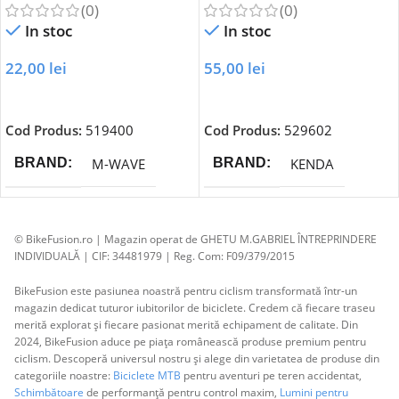
(0)
(0)
In stoc
In stoc
22,00
lei
55,00
lei
Adaugă În Coș
Adaugă În Coș
Cod Produs:
519400
Cod Produs:
529602
M-WAVE
KENDA
BRAND
BRAND
© BikeFusion.ro | Magazin operat de GHETU M.GABRIEL ÎNTREPRINDERE
INDIVIDUALĂ | CIF: 34481979 | Reg. Com: F09/379/2015
BikeFusion este pasiunea noastră pentru ciclism transformată într-un
magazin dedicat tuturor iubitorilor de biciclete. Credem că fiecare traseu
merită explorat și fiecare pasionat merită echipament de calitate. Din
2024, BikeFusion aduce pe piața românească produse premium pentru
ciclism. Descoperă universul nostru și alege din varietatea de produse din
categoriile noastre:
Biciclete MTB
pentru aventuri pe teren accidentat,
Schimbătoare
de performanță pentru control maxim,
Lumini pentru