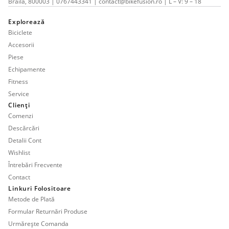
Brăila, 800003 | 0767443341 | contact@bikefusion.ro | L – V: 9 – 18
Explorează
Biciclete
Accesorii
Piese
Echipamente
Fitness
Service
Clienți
Comenzi
Descărcări
Detalii Cont
Wishlist
Întrebări Frecvente
Contact
Linkuri Folositoare
Metode de Plată
Formular Returnări Produse
Urmărește Comanda