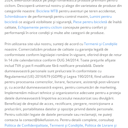
2024, BikeFusion aduce pe piața românească produse premium pentru
ciclism. Descoperă universul nostru și alege din varietatea de produse din
categoriile noastre:
Biciclete MTB
pentru aventuri pe teren accidentat,
Schimbătoare
de performanță pentru control maxim,
Lumini pentru
bicicletă
ce asigură vizibilitate și siguranță,
Piese pentru bicicletă
de înaltă
calitate,
Echipamente pentru ciclism
concepute pentru confort și
performanță în orice condiții și multe alte categorii de produse.
Prin utilizarea site-ului nostru, sunteți de acord cu
Termenii și Condițiile
noastre. Comercializăm produse de calitate cu garanția legală de
conformitate conform legislației române în vigoare, oferind drept de retur
în 14 zile calendaristice conform OUG 34/2014. Toate prețurile afișate
includ TVA și pot fi modificate fără notificare prealabilă. Datele
dumneavoastră personale sunt prelucrate în conformitate cu
Regulamentul (UE) 2016/679 (GDPR) și Legea 190/2018, fiind utilizate
pentru procesarea comenzilor, livrare, facturare, asistență post-vânzare
și, cu acordul dumneavoastră expres, pentru comunicări de marketing.
Implementăm măsuri tehnice și organizatorice adecvate pentru a proteja
datele dumneavoastră împotriva accesului neautorizat sau divulgării.
Beneficiați de dreptul de acces, rectificare, ștergere, restricționare a
prelucrării, portabilitatea datelor și opoziție privind datele personale.
Pentru solicitări legate de datele personale sau reclamații, ne puteți
contacta la contact@bikefusion.ro. Pentru detalii complete, consultați
Politica de Confidențialitate
,
Termenii și Condițiile,
Politica de Livrare și