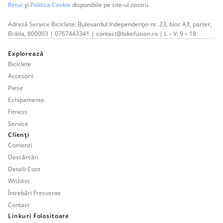
Retur
și
Politica Cookie
disponibile pe site-ul nostru.
Adresă Service Biciclete: Bulevardul Independenței nr. 23, bloc A3, parter,
Brăila, 800003 | 0767443341 | contact@bikefusion.ro | L – V: 9 – 18
Explorează
Biciclete
Accesorii
Piese
Echipamente
Fitness
Service
Clienți
Comenzi
Descărcări
Detalii Cont
Wishlist
Întrebări Frecvente
Contact
Linkuri Folositoare