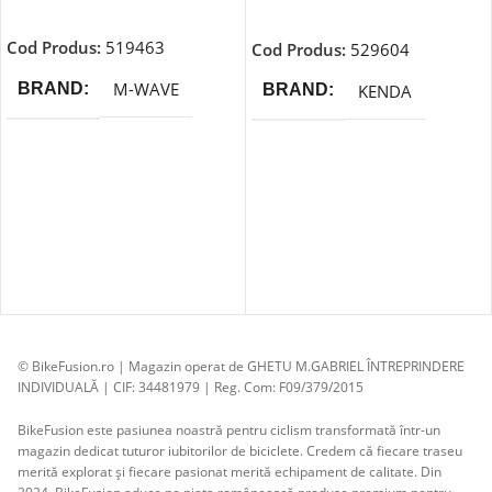
Adaugă În Coș
Adaugă În Coș
Cod Produs:
519463
Cod Produs:
529604
M-WAVE
BRAND
KENDA
BRAND
© BikeFusion.ro | Magazin operat de GHETU M.GABRIEL ÎNTREPRINDERE
INDIVIDUALĂ | CIF: 34481979 | Reg. Com: F09/379/2015
BikeFusion este pasiunea noastră pentru ciclism transformată într-un
magazin dedicat tuturor iubitorilor de biciclete. Credem că fiecare traseu
merită explorat și fiecare pasionat merită echipament de calitate. Din