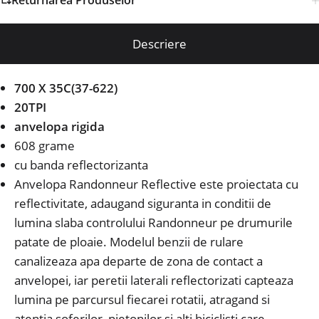
Returnarea Produselor
Descriere
700 X 35C(37-622)
20TPI
anvelopa rigida
608 grame
cu banda reflectorizanta
Anvelopa Randonneur Reflective este proiectata cu
reflectivitate, adaugand siguranta in conditii de
lumina slaba controlului Randonneur pe drumurile
patate de ploaie. Modelul benzii de rulare
canalizeaza apa departe de zona de contact a
anvelopei, iar peretii laterali reflectorizati capteaza
lumina pe parcursul fiecarei rotatii, atragand si
atentia soferilor, pietonilor si alti biciclisti care