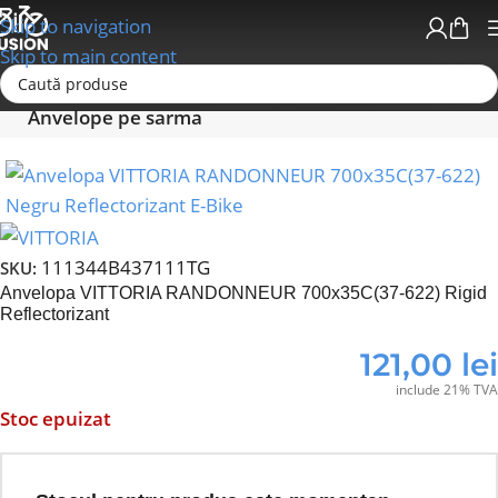
Skip to navigation
Skip to main content
Prima pagină
Anvelope - Camere-Accesorii
Anvelope pe sarma
111344B437111TG
SKU:
Anvelopa VITTORIA RANDONNEUR 700x35C(37-622) Rigid
Reflectorizant
121,00
lei
include 21% TVA
Stoc epuizat