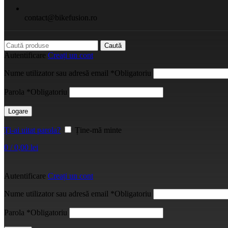
contact@bikefusion.ro
Caută
Autentificare
Creați un cont
Nume utilizator sau adresă email
*
Obligatoriu
Parola
*
Obligatoriu
Logare
Ți-ai uitat parola?
Ține-mă minte
0
/
0,00
lei
Autentificare
Creați un cont
Nume utilizator sau adresă email
*
Obligatoriu
Parola
*
Obligatoriu