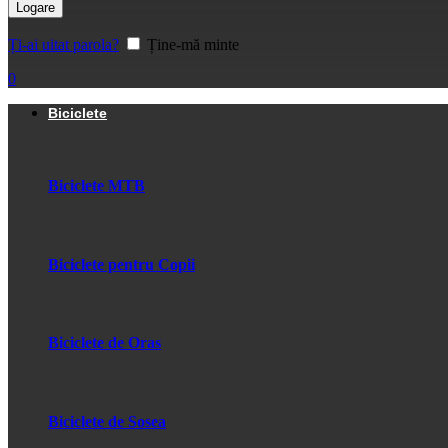
Logare
Ți-ai uitat parola?
Ține-mă minte
0
Biciclete
Biciclete MTB
Biciclete pentru Copii
Biciclete de Oras
Biciclete de Sosea