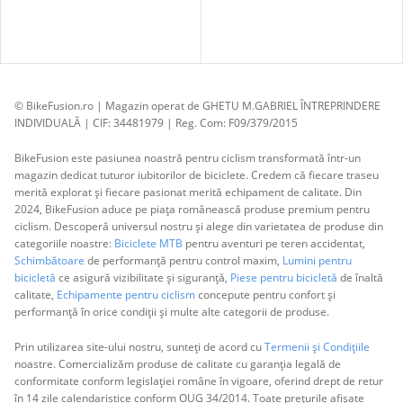
© BikeFusion.ro | Magazin operat de GHETU M.GABRIEL ÎNTREPRINDERE
INDIVIDUALĂ | CIF: 34481979 | Reg. Com: F09/379/2015
BikeFusion este pasiunea noastră pentru ciclism transformată într-un
magazin dedicat tuturor iubitorilor de biciclete. Credem că fiecare traseu
merită explorat și fiecare pasionat merită echipament de calitate. Din
2024, BikeFusion aduce pe piața românească produse premium pentru
ciclism. Descoperă universul nostru și alege din varietatea de produse din
categoriile noastre:
Biciclete MTB
pentru aventuri pe teren accidentat,
Schimbătoare
de performanță pentru control maxim,
Lumini pentru
bicicletă
ce asigură vizibilitate și siguranță,
Piese pentru bicicletă
de înaltă
calitate,
Echipamente pentru ciclism
concepute pentru confort și
performanță în orice condiții și multe alte categorii de produse.
Prin utilizarea site-ului nostru, sunteți de acord cu
Termenii și Condițiile
noastre. Comercializăm produse de calitate cu garanția legală de
conformitate conform legislației române în vigoare, oferind drept de retur
în 14 zile calendaristice conform OUG 34/2014. Toate prețurile afișate