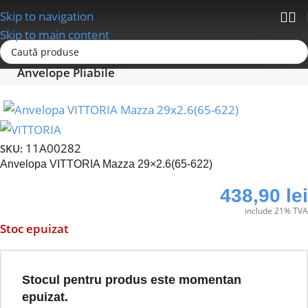
Skip to navigation
Skip to main content
Prima pagină
Anvelope - Camere-Accesorii
Anvelope Pliabile
11A00282
SKU:
Anvelopa VITTORIA Mazza 29×2.6(65-622)
438,90
lei
include 21% TVA
Stoc epuizat
Stocul pentru produs este momentan
epuizat.