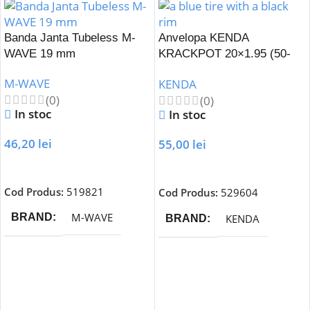
Banda Janta Tubeless M-
Anvelopa KENDA
WAVE 19 mm
KRACKPOT 20×1.95 (50-
406) K-907-Albastru
M-WAVE
KENDA
(0)
(0)
In stoc
In stoc
46,20
lei
55,00
lei
Adaugă În Coș
Adaugă În Coș
Cod Produs:
519821
Cod Produs:
529604
M-WAVE
BRAND
KENDA
BRAND