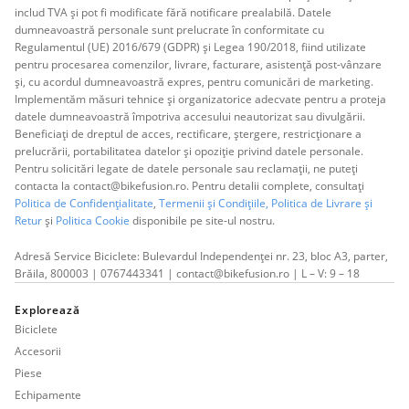
includ TVA și pot fi modificate fără notificare prealabilă. Datele
dumneavoastră personale sunt prelucrate în conformitate cu
Regulamentul (UE) 2016/679 (GDPR) și Legea 190/2018, fiind utilizate
pentru procesarea comenzilor, livrare, facturare, asistență post-vânzare
și, cu acordul dumneavoastră expres, pentru comunicări de marketing.
Implementăm măsuri tehnice și organizatorice adecvate pentru a proteja
datele dumneavoastră împotriva accesului neautorizat sau divulgării.
Beneficiați de dreptul de acces, rectificare, ștergere, restricționare a
prelucrării, portabilitatea datelor și opoziție privind datele personale.
Pentru solicitări legate de datele personale sau reclamații, ne puteți
contacta la contact@bikefusion.ro. Pentru detalii complete, consultați
Politica de Confidențialitate
,
Termenii și Condițiile,
Politica de Livrare și
Retur
și
Politica Cookie
disponibile pe site-ul nostru.
Adresă Service Biciclete: Bulevardul Independenței nr. 23, bloc A3, parter,
Brăila, 800003 | 0767443341 | contact@bikefusion.ro | L – V: 9 – 18
Explorează
Biciclete
Accesorii
Piese
Echipamente