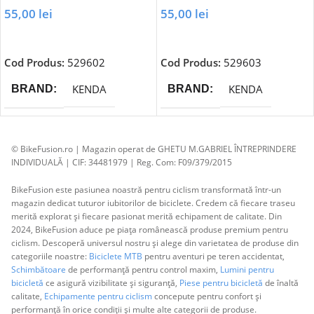
55,00
lei
55,00
lei
Adaugă În Coș
Adaugă În Coș
Cod Produs:
529602
Cod Produs:
529603
KENDA
KENDA
BRAND
BRAND
© BikeFusion.ro | Magazin operat de GHETU M.GABRIEL ÎNTREPRINDERE
INDIVIDUALĂ | CIF: 34481979 | Reg. Com: F09/379/2015
BikeFusion este pasiunea noastră pentru ciclism transformată într-un
magazin dedicat tuturor iubitorilor de biciclete. Credem că fiecare traseu
merită explorat și fiecare pasionat merită echipament de calitate. Din
2024, BikeFusion aduce pe piața românească produse premium pentru
ciclism. Descoperă universul nostru și alege din varietatea de produse din
categoriile noastre:
Biciclete MTB
pentru aventuri pe teren accidentat,
Schimbătoare
de performanță pentru control maxim,
Lumini pentru
bicicletă
ce asigură vizibilitate și siguranță,
Piese pentru bicicletă
de înaltă
calitate,
Echipamente pentru ciclism
concepute pentru confort și
performanță în orice condiții și multe alte categorii de produse.