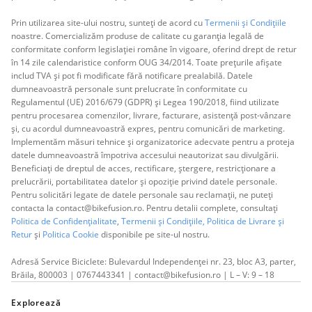
Prin utilizarea site-ului nostru, sunteți de acord cu
Termenii și Condițiile
noastre. Comercializăm produse de calitate cu garanția legală de
conformitate conform legislației române în vigoare, oferind drept de retur
în 14 zile calendaristice conform OUG 34/2014. Toate prețurile afișate
includ TVA și pot fi modificate fără notificare prealabilă. Datele
dumneavoastră personale sunt prelucrate în conformitate cu
Regulamentul (UE) 2016/679 (GDPR) și Legea 190/2018, fiind utilizate
pentru procesarea comenzilor, livrare, facturare, asistență post-vânzare
și, cu acordul dumneavoastră expres, pentru comunicări de marketing.
Implementăm măsuri tehnice și organizatorice adecvate pentru a proteja
datele dumneavoastră împotriva accesului neautorizat sau divulgării.
Beneficiați de dreptul de acces, rectificare, ștergere, restricționare a
prelucrării, portabilitatea datelor și opoziție privind datele personale.
Pentru solicitări legate de datele personale sau reclamații, ne puteți
contacta la contact@bikefusion.ro. Pentru detalii complete, consultați
Politica de Confidențialitate
,
Termenii și Condițiile,
Politica de Livrare și
Retur
și
Politica Cookie
disponibile pe site-ul nostru.
Adresă Service Biciclete: Bulevardul Independenței nr. 23, bloc A3, parter,
Brăila, 800003 | 0767443341 | contact@bikefusion.ro | L – V: 9 – 18
Explorează