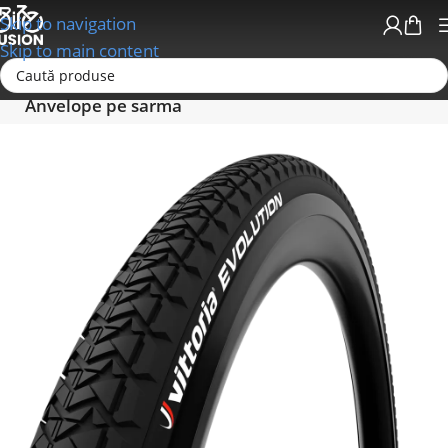
Skip to navigation
Skip to main content
Prima pagină
Anvelope - Camere-Accesorii
Anvelope pe sarma