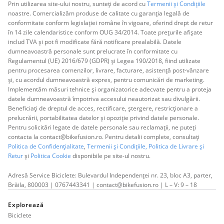
Prin utilizarea site-ului nostru, sunteți de acord cu
Termenii și Condițiile
noastre. Comercializăm produse de calitate cu garanția legală de
conformitate conform legislației române în vigoare, oferind drept de retur
în 14 zile calendaristice conform OUG 34/2014. Toate prețurile afișate
includ TVA și pot fi modificate fără notificare prealabilă. Datele
dumneavoastră personale sunt prelucrate în conformitate cu
Regulamentul (UE) 2016/679 (GDPR) și Legea 190/2018, fiind utilizate
pentru procesarea comenzilor, livrare, facturare, asistență post-vânzare
și, cu acordul dumneavoastră expres, pentru comunicări de marketing.
Implementăm măsuri tehnice și organizatorice adecvate pentru a proteja
datele dumneavoastră împotriva accesului neautorizat sau divulgării.
Beneficiați de dreptul de acces, rectificare, ștergere, restricționare a
prelucrării, portabilitatea datelor și opoziție privind datele personale.
Pentru solicitări legate de datele personale sau reclamații, ne puteți
contacta la contact@bikefusion.ro. Pentru detalii complete, consultați
Politica de Confidențialitate
,
Termenii și Condițiile,
Politica de Livrare și
Retur
și
Politica Cookie
disponibile pe site-ul nostru.
Adresă Service Biciclete: Bulevardul Independenței nr. 23, bloc A3, parter,
Brăila, 800003 | 0767443341 | contact@bikefusion.ro | L – V: 9 – 18
Explorează
Biciclete