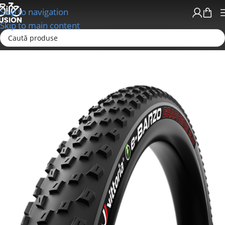
Skip to navigation
Skip to main content
Prima pagină
E-Bike
Anvelope/Jante E-Bike