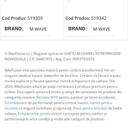
Adaugă În Coș
Adaugă În Coș
Cod Produs:
519309
Cod Produs:
519342
M-WAVE
M-WAVE
BRAND
BRAND
© BikeFusion.ro | Magazin operat de GHETU M.GABRIEL ÎNTREPRINDERE
INDIVIDUALĂ | CIF: 34481979 | Reg. Com: F09/379/2015
BikeFusion este pasiunea noastră pentru ciclism transformată într-un
magazin dedicat tuturor iubitorilor de biciclete. Credem că fiecare traseu
merită explorat și fiecare pasionat merită echipament de calitate. Din
2024, BikeFusion aduce pe piața românească produse premium pentru
ciclism. Descoperă universul nostru și alege din varietatea de produse din
categoriile noastre:
Biciclete MTB
pentru aventuri pe teren accidentat,
Schimbătoare
de performanță pentru control maxim,
Lumini pentru
bicicletă
ce asigură vizibilitate și siguranță,
Piese pentru bicicletă
de înaltă
calitate,
Echipamente pentru ciclism
concepute pentru confort și
performanță în orice condiții și multe alte categorii de produse.