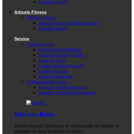
Tubulare-Head
Articole Fitness
Articole Fitness
Aparate fitness multifunctionale
Biciclete fitness
Service
Unelte Service
Echipament Workshop
Șuruburi / Piulițe / Șaibe
Truse de Scule
Unelte Multifuncționale
Unelte Speciale
Unelte Universale
Echipament Magazin
Servicii / Soluții Magazin
Standuri și Suporturi Magazin
Bike Serv Brăila
Pentru reparații, întreținere și echipamente de calitate, te
așteptăm cu drag la service-ul nostru.