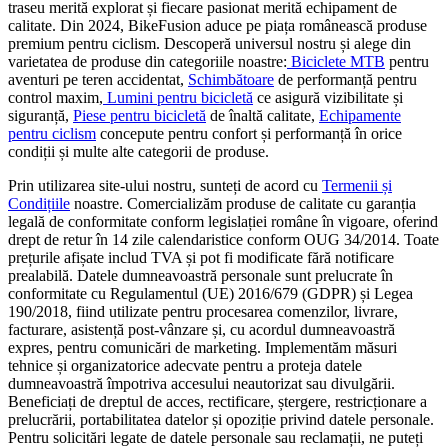
traseu merită explorat și fiecare pasionat merită echipament de
calitate. Din 2024, BikeFusion aduce pe piața românească produse
premium pentru ciclism. Descoperă universul nostru și alege din
varietatea de produse din categoriile noastre:
Biciclete MTB
pentru
aventuri pe teren accidentat,
Schimbătoare
de performanță pentru
control maxim,
Lumini pentru bicicletă
ce asigură vizibilitate și
siguranță,
Piese pentru bicicletă
de înaltă calitate,
Echipamente
pentru ciclism
concepute pentru confort și performanță în orice
condiții și multe alte categorii de produse.
Prin utilizarea site-ului nostru, sunteți de acord cu
Termenii și
Condițiile
noastre. Comercializăm produse de calitate cu garanția
legală de conformitate conform legislației române în vigoare, oferind
drept de retur în 14 zile calendaristice conform OUG 34/2014. Toate
prețurile afișate includ TVA și pot fi modificate fără notificare
prealabilă. Datele dumneavoastră personale sunt prelucrate în
conformitate cu Regulamentul (UE) 2016/679 (GDPR) și Legea
190/2018, fiind utilizate pentru procesarea comenzilor, livrare,
facturare, asistență post-vânzare și, cu acordul dumneavoastră
expres, pentru comunicări de marketing. Implementăm măsuri
tehnice și organizatorice adecvate pentru a proteja datele
dumneavoastră împotriva accesului neautorizat sau divulgării.
Beneficiați de dreptul de acces, rectificare, ștergere, restricționare a
prelucrării, portabilitatea datelor și opoziție privind datele personale.
Pentru solicitări legate de datele personale sau reclamații, ne puteți