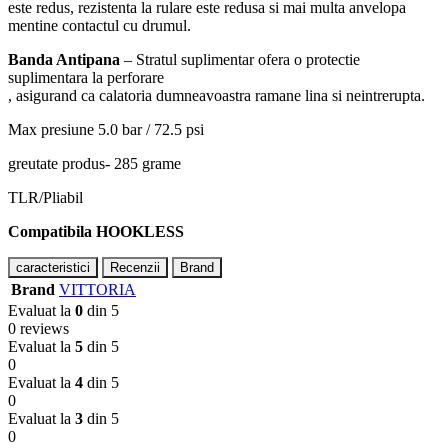
este redus, rezistenta la rulare este redusa si mai multa anvelopa
mentine contactul cu drumul.
Banda Antipana
– Stratul suplimentar ofera o protectie
suplimentara la perforare
, asigurand ca calatoria dumneavoastra ramane lina si neintrerupta.
Max presiune 5.0 bar / 72.5 psi
greutate produs- 285 grame
TLR/Pliabil
Compatibila HOOKLESS
caracteristici
Recenzii
Brand
Brand
VITTORIA
Evaluat la
0
din 5
0 reviews
Evaluat la
5
din 5
0
Evaluat la
4
din 5
0
Evaluat la
3
din 5
0