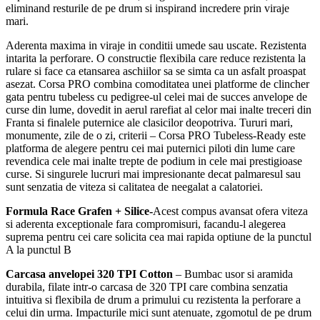
eliminand resturile de pe drum si inspirand incredere prin viraje
mari.
Aderenta maxima in viraje in conditii umede sau uscate.
Rezistenta
intarita la perforare.
O constructie flexibila care reduce rezistenta la
rulare si face ca etansarea aschiilor sa se simta ca un asfalt proaspat
asezat.
Corsa PRO combina comoditatea unei platforme de clincher
gata pentru tubeless cu pedigree-ul celei mai de succes anvelope de
curse din lume, dovedit in aerul rarefiat al celor mai inalte treceri din
Franta si finalele puternice ale clasicilor deopotriva.
Tururi mari,
monumente, zile de o zi, criterii – Corsa PRO Tubeless-Ready este
platforma de alegere pentru cei mai puternici piloti din lume care
revendica cele mai inalte trepte de podium in cele mai prestigioase
curse.
Si singurele lucruri mai impresionante decat palmaresul sau
sunt senzatia de viteza si calitatea de neegalat a calatoriei.
Formula Race Grafen + Silice-
Acest compus avansat ofera viteza
si aderenta exceptionale fara compromisuri, facandu-l alegerea
suprema pentru cei care solicita cea mai rapida optiune de la punctul
A la punctul B
Carcasa anvelopei 320 TPI Cotton
– Bumbac usor si aramida
durabila, filate intr-o carcasa de 320 TPI care combina senzatia
intuitiva si flexibila de drum a primului cu rezistenta la perforare a
celui din urma. Impacturile mici sunt atenuate, zgomotul de pe drum