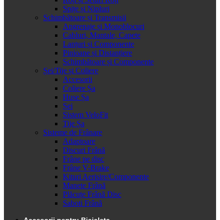
Spițe și Nipluri
Schimbătoare și Transmisii
Angrenaje și Monoblocuri
Cabluri, Mantale, Capete
Lanțuri și Componente
Pinioane și Distanțiere
Schimbătoare și Componente
Șei/Tije și Coliere
Accesorii
Coliere Șa
Huse Șa
Șei
Sistem VeloFit
Tije Șa
Sisteme de Frânare
Adaptoare
Discuri Frână
Frâne pe disc
Frâne V-Brake
Kituri Aerisire/Componente
Manete Frână
Plăcuțe Frână Disc
Saboti Frână
Accesorii pentru Bicicleta