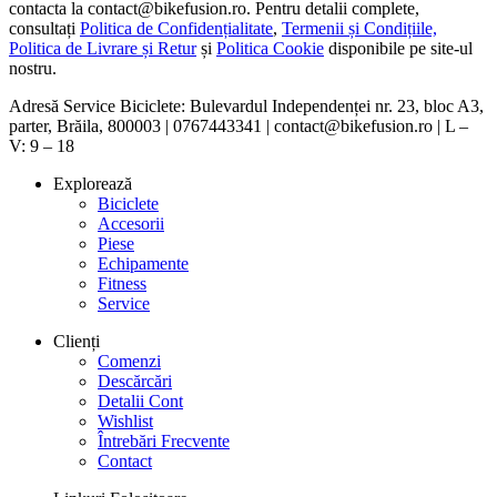
contacta la contact@bikefusion.ro. Pentru detalii complete,
consultați
Politica de Confidențialitate
,
Termenii și Condițiile,
Politica de Livrare și Retur
și
Politica Cookie
disponibile pe site-ul
nostru.
Adresă Service Biciclete: Bulevardul Independenței nr. 23, bloc A3,
parter, Brăila, 800003 | 0767443341 | contact@bikefusion.ro | L –
V: 9 – 18
Explorează
Biciclete
Accesorii
Piese
Echipamente
Fitness
Service
Clienți
Comenzi
Descărcări
Detalii Cont
Wishlist
Întrebări Frecvente
Contact