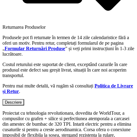
Returnarea Produselor
Produsele pot fi returnate în termen de 14 zile calendaristice fără a
oferi un motiv. Pentru retur, completați formularul de pe pagina
„
Formular Returnări Produse
” și veți primi instrucțiuni în 1-3 zile
lucrătoare.
Costul returului este suportat de client, exceptând cazurile în care
produsul este defect sau greșit livrat, situații în care noi acoperim
transportul.
Pentru mai multe detalii, vă rugăm să consultați
Politica de Livrare
și Retur
.
Descriere
Proiectat cu tehnologia revolutionara, dovedita de WorldTour, a
compusilor cu grafen + silice si perfectiunea atemporala a carcasei
din amestec de bumbac de 320 TPI. Intarit electric pentru a elimina
cusaturile si pentru a creste aerodinamica. Corsa ofera o conexiune
imposibil de flexibila la sosea, stergand rezistenta la rulare,