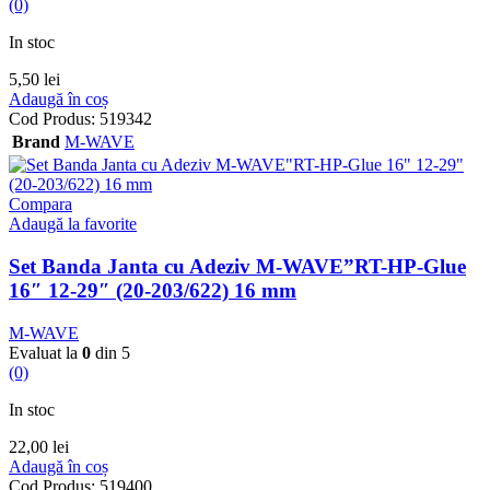
(0)
In stoc
5,50
lei
Adaugă în coș
Cod Produs:
519342
Brand
M-WAVE
Compara
Adaugă la favorite
Set Banda Janta cu Adeziv M-WAVE”RT-HP-Glue
16″ 12-29″ (20-203/622) 16 mm
M-WAVE
Evaluat la
0
din 5
(0)
In stoc
22,00
lei
Adaugă în coș
Cod Produs:
519400