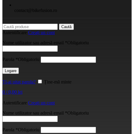
contact@bikefusion.ro
Caută
Autentificare
Creați un cont
Nume utilizator sau adresă email
*
Obligatoriu
Parola
*
Obligatoriu
Logare
Ți-ai uitat parola?
Ține-mă minte
0
/
0,00
lei
Autentificare
Creați un cont
Nume utilizator sau adresă email
*
Obligatoriu
Parola
*
Obligatoriu