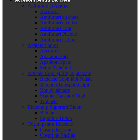
Antifurturi și Alarme
Accesorii
Antifurturi cu cheie
Antifurturi cu cifru
Antifurturi Lanț
Antifurturi Pliabile
Antifurturi U-Lock
Apărători noroi
Accesorii
Apărători Față
Apărători Spate
Seturi Apărători
Articole Copii și Roți Ajutătoare
Biciclete Copii fără Pedale
Remorci Transport Copii
Roți Ajutătoare
Scaune Transport Copii
Trotinete
Bidoane și Suporturi Bidon
Bidoane
Suporturi Bidon
Coșuri pentru Biciclete
Cosuri de Copii
Coșuri de Răchită