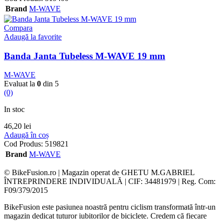
Brand
M-WAVE
Compara
Adaugă la favorite
Banda Janta Tubeless M-WAVE 19 mm
M-WAVE
Evaluat la
0
din 5
(0)
In stoc
46,20
lei
Adaugă în coș
Cod Produs:
519821
Brand
M-WAVE
© BikeFusion.ro | Magazin operat de GHETU M.GABRIEL
ÎNTREPRINDERE INDIVIDUALĂ | CIF: 34481979 | Reg. Com:
F09/379/2015
BikeFusion este pasiunea noastră pentru ciclism transformată într-un
magazin dedicat tuturor iubitorilor de biciclete. Credem că fiecare