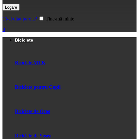
Logare
Ți-ai uitat parola?
Ține-mă minte
0
Biciclete
Biciclete MTB
Biciclete pentru Copii
Biciclete de Oras
Biciclete de Sosea