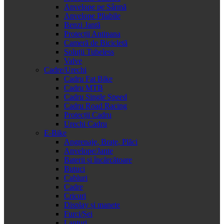
Anvelope pe Sârmă
Anvelope Pliabile
Benzi Jantă
Protecții Antipana
Cameră de Bicicletă
Soluții Tubeless
Valve
Cadre/Urechi
Cadru Fat Bike
Cadru MTB
Cadru Single Speed
Cadru Road Racing
Protecții Cadru
Urechi Cadru
E-Bike
Angrenaje, Brațe, Plăci
Anvelope/Jante
Baterii și încărcătoare
Butuci
Cabluri
Cadre
Cricuri
Display și manete
Furci/Șei
Lanțuri