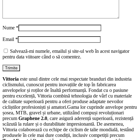
Nume
*
Email
*
Salvează-mi numele, emailul și site-ul web în acest navigator
pentru data viitoare când o să comentez.
Vittoria
este unul dintre cele mai respectate branduri din industria
ciclismului, cunoscut pentru inovațiile de top în fabricarea
anvelopelor și roților de înaltă performanță. Fondat cu o pasiune
pentru excelență, Vittoria combină tehnologia de vârf cu materiale
de calitate superioară pentru a oferi produse adaptate nevoilor
cicliștilor profesioniști și amatori.Gama lor cuprinde anvelope pentru
șosea, MTB, gravel și urbane, utilizând compuși revoluționari
precum
Graphene 2.0
, care asigură aderență superioară, rezistență
scăzută la rulare și o durabilitate impresionantă. De asemenea,
Vittoria colaborează cu echipe de ciclism de talie mondială, testând
produsele în cele mai dure condiții, inclusiv competiții precum