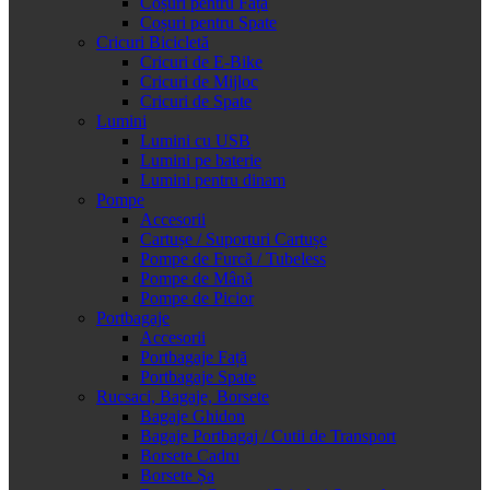
Coșuri pentru Față
Coșuri pentru Spate
Cricuri Bicicletă
Cricuri de E-Bike
Cricuri de Mijloc
Cricuri de Spate
Lumini
Lumini cu USB
Lumini pe baterie
Lumini pentru dinam
Pompe
Accesorii
Cartușe / Suporturi Cartușe
Pompe de Furcă / Tubeless
Pompe de Mână
Pompe de Picior
Portbagaje
Accesorii
Portbagaje Față
Portbagaje Spate
Rucsaci, Bagaje, Borsete
Bagaje Ghidon
Bagaje Portbagaj / Cutii de Transport
Borsete Cadru
Borsete Șa