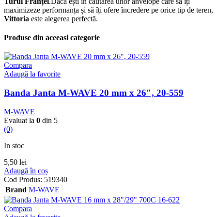
Turul Franței
.Dacă ești în căutarea unor anvelope care să îți
maximizeze performanța și să îți ofere încredere pe orice tip de teren,
Vittoria
este alegerea perfectă.
Produse din aceeasi categorie
Compara
Adaugă la favorite
Banda Janta M-WAVE 20 mm x 26″, 20-559
M-WAVE
Evaluat la
0
din 5
(0)
In stoc
5,50
lei
Adaugă în coș
Cod Produs:
519340
Brand
M-WAVE
Compara