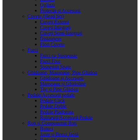
Oglinzi
Protectii si Accesorii
Cuvete (Head Set)
Cuveți Externi
Cuveți Integrați
Cuveți Semi-Integrați
Distanțiere
Flori Cuvete
Furci
Furci cu Suspensie
Furci Fixe
Suspensii Spate
Ghidoane, Mansoane, Pipe Ghidon
Ghidoane și Accesorii
Mansoane și Ghidoline
Tije și Pipe Ghidon
Pedale/Accesorii pedale
Pedale Click
Pedale Duble
Pedale Platforma
Rulmenti/Accesorii Pedale
Roți și Componente Roți
Butuci
Jante și Benzi Jantă
Roți și Seturi Roți