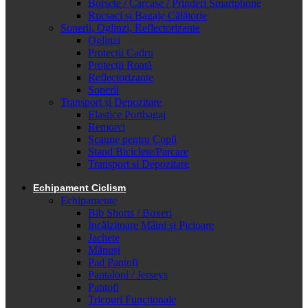
Borsete / Carcase / Prinderi Smartphone
Rucsaci și Bagaje Călătorie
Sonerii, Oglinzi, Reflectorizante
Oglinzi
Protecții Cadru
Protecții Roată
Reflectorizante
Sonerii
Transport și Depozitare
Elastice Portbagaj
Remorci
Scaune pentru Copii
Stand Biciclete/Parcare
Transport si Depozitare
Echipament Ciclism
Echipamente
Bib Shorts / Boxeri
Încălzitoare Mâini și Picioare
Jachete
Mănuși
Pad Pantofi
Pantaloni / Jerseys
Pantofi
Tricouri Funcționale