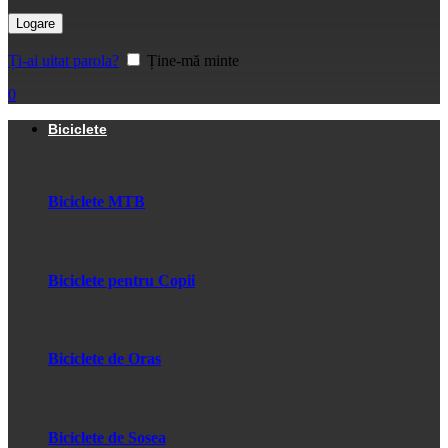
Logare
Ți-ai uitat parola?
Ține-mă minte
0
Biciclete
Biciclete MTB
Biciclete pentru Copii
Biciclete de Oras
Biciclete de Sosea