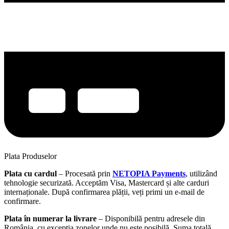
Plata Produselor
Plata cu cardul
– Procesată prin
NETOPIA Payments
, utilizând
tehnologie securizată. Acceptăm Visa, Mastercard și alte carduri
internaționale. După confirmarea plății, veți primi un e-mail de
confirmare.
Plata în numerar la livrare
– Disponibilă pentru adresele din
România, cu excepția zonelor unde nu este posibilă. Suma totală