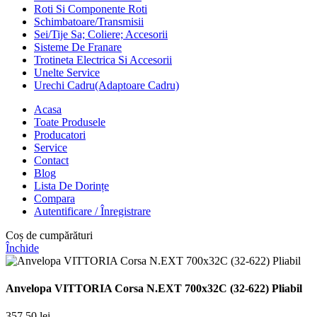
Roti Si Componente Roti
Schimbatoare/Transmisii
Sei/Tije Sa; Coliere; Accesorii
Sisteme De Franare
Trotineta Electrica Si Accesorii
Unelte Service
Urechi Cadru(Adaptoare Cadru)
Acasa
Toate Produsele
Producatori
Service
Contact
Blog
Lista De Dorințe
Compara
Autentificare / Înregistrare
Coș de cumpărături
Închide
Anvelopa VITTORIA Corsa N.EXT 700x32C (32-622) Pliabil
357,50
lei