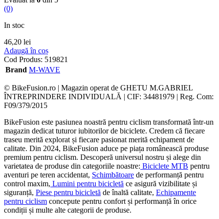
(0)
In stoc
46,20
lei
Adaugă în coș
Cod Produs:
519821
Brand
M-WAVE
© BikeFusion.ro | Magazin operat de GHETU M.GABRIEL
ÎNTREPRINDERE INDIVIDUALĂ | CIF: 34481979 | Reg. Com:
F09/379/2015
BikeFusion este pasiunea noastră pentru ciclism transformată într-un
magazin dedicat tuturor iubitorilor de biciclete. Credem că fiecare
traseu merită explorat și fiecare pasionat merită echipament de
calitate. Din 2024, BikeFusion aduce pe piața românească produse
premium pentru ciclism. Descoperă universul nostru și alege din
varietatea de produse din categoriile noastre:
Biciclete MTB
pentru
aventuri pe teren accidentat,
Schimbătoare
de performanță pentru
control maxim,
Lumini pentru bicicletă
ce asigură vizibilitate și
siguranță,
Piese pentru bicicletă
de înaltă calitate,
Echipamente
pentru ciclism
concepute pentru confort și performanță în orice
condiții și multe alte categorii de produse.