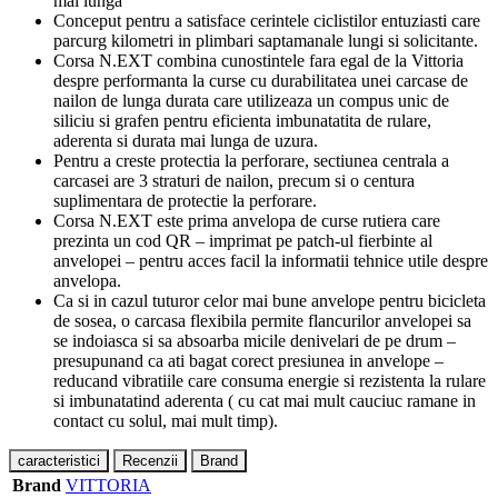
mai lunga
Conceput pentru a satisface cerintele ciclistilor entuziasti care
parcurg kilometri in plimbari saptamanale lungi si solicitante.
Corsa N.EXT combina cunostintele fara egal de la Vittoria
despre performanta la curse cu durabilitatea unei carcase de
nailon de lunga durata care utilizeaza un compus unic de
siliciu si grafen pentru eficienta imbunatatita de rulare,
aderenta si durata mai lunga de uzura.
Pentru a creste protectia la perforare, sectiunea centrala a
carcasei are 3 straturi de nailon, precum si o centura
suplimentara de protectie la perforare.
Corsa N.EXT este prima anvelopa de curse rutiera care
prezinta un cod QR – imprimat pe patch-ul fierbinte al
anvelopei – pentru acces facil la informatii tehnice utile despre
anvelopa.
Ca si in cazul tuturor celor mai bune anvelope pentru bicicleta
de sosea, o carcasa flexibila permite flancurilor anvelopei sa
se indoiasca si sa absoarba micile denivelari de pe drum –
presupunand ca ati bagat corect presiunea in anvelope –
reducand vibratiile care consuma energie si rezistenta la rulare
si imbunatatind aderenta ( cu cat mai mult cauciuc ramane in
contact cu solul, mai mult timp).
caracteristici
Recenzii
Brand
Brand
VITTORIA