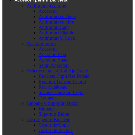
Antifurturi și Alarme
Accesorii
Antifurturi cu cheie
Antifurturi cu cifru
Antifurturi Lanț
Antifurturi Pliabile
Antifurturi U-Lock
Apărători noroi
Accesorii
Apărători Față
Apărători Spate
Seturi Apărători
Articole Copii și Roți Ajutătoare
Biciclete Copii fără Pedale
Remorci Transport Copii
Roți Ajutătoare
Scaune Transport Copii
Trotinete
Bidoane și Suporturi Bidon
Bidoane
Suporturi Bidon
Coșuri pentru Biciclete
Cosuri de Copii
Coșuri de Răchită