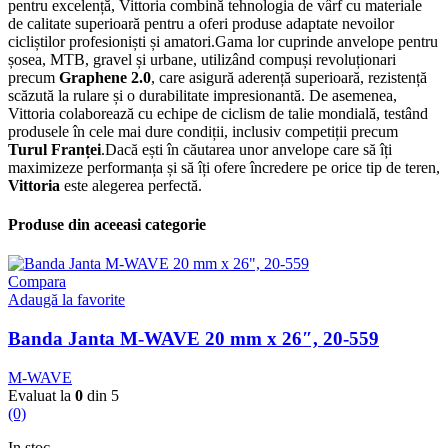
pentru excelență, Vittoria combină tehnologia de vârf cu materiale
de calitate superioară pentru a oferi produse adaptate nevoilor
cicliștilor profesioniști și amatori.Gama lor cuprinde anvelope pentru
șosea, MTB, gravel și urbane, utilizând compuși revoluționari
precum
Graphene 2.0
, care asigură aderență superioară, rezistență
scăzută la rulare și o durabilitate impresionantă. De asemenea,
Vittoria colaborează cu echipe de ciclism de talie mondială, testând
produsele în cele mai dure condiții, inclusiv competiții precum
Turul Franței
.Dacă ești în căutarea unor anvelope care să îți
maximizeze performanța și să îți ofere încredere pe orice tip de teren,
Vittoria
este alegerea perfectă.
Produse din aceeasi categorie
Compara
Adaugă la favorite
Banda Janta M-WAVE 20 mm x 26″, 20-559
M-WAVE
Evaluat la
0
din 5
(0)
In stoc