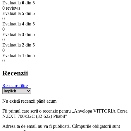
Evaluat la
0
din 5
0 reviews
Evaluat la
5
din 5
0
Evaluat la
4
din 5
0
Evaluat la
3
din 5
0
Evaluat la
2
din 5
0
Evaluat la
1
din 5
0
Recenzii
Resetare filtre
Nu există recenzii până acum.
Fii primul care scrii o recenzie pentru „Anvelopa VITTORIA Corsa
N.EXT 700x32C (32-622) Pliabil”
Adresa ta de email nu va fi publicată.
Câmpurile obligatorii sunt