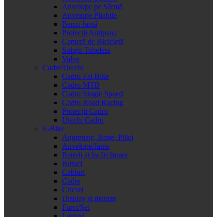
Anvelope pe Sârmă
Anvelope Pliabile
Benzi Jantă
Protecții Antipana
Cameră de Bicicletă
Soluții Tubeless
Valve
Cadre/Urechi
Cadru Fat Bike
Cadru MTB
Cadru Single Speed
Cadru Road Racing
Protecții Cadru
Urechi Cadru
E-Bike
Angrenaje, Brațe, Plăci
Anvelope/Jante
Baterii și încărcătoare
Butuci
Cabluri
Cadre
Cricuri
Display și manete
Furci/Șei
Lanțuri