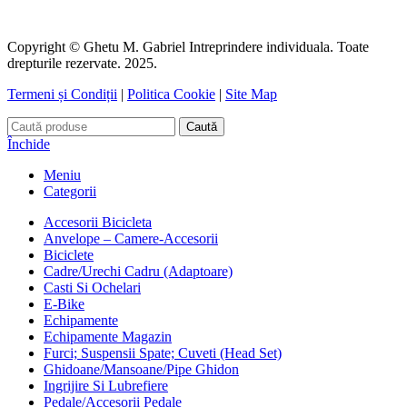
Copyright © Ghetu M. Gabriel Intreprindere individuala. Toate
drepturile rezervate. 2025.
Termeni și Condiții
|
Politica Cookie
|
Site Map
Caută
Închide
Meniu
Categorii
Accesorii Bicicleta
Anvelope – Camere-Accesorii
Biciclete
Cadre/Urechi Cadru (Adaptoare)
Casti Si Ochelari
E-Bike
Echipamente
Echipamente Magazin
Furci; Suspensii Spate; Cuveti (Head Set)
Ghidoane/Mansoane/Pipe Ghidon
Ingrijire Si Lubrefiere
Pedale/Accesorii Pedale