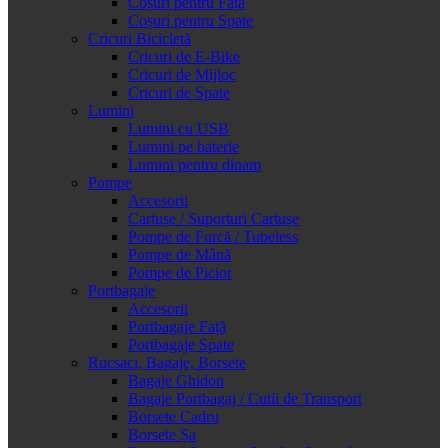
Coșuri pentru Față
Coșuri pentru Spate
Cricuri Bicicletă
Cricuri de E-Bike
Cricuri de Mijloc
Cricuri de Spate
Lumini
Lumini cu USB
Lumini pe baterie
Lumini pentru dinam
Pompe
Accesorii
Cartușe / Suporturi Cartușe
Pompe de Furcă / Tubeless
Pompe de Mână
Pompe de Picior
Portbagaje
Accesorii
Portbagaje Față
Portbagaje Spate
Rucsaci, Bagaje, Borsete
Bagaje Ghidon
Bagaje Portbagaj / Cutii de Transport
Borsete Cadru
Borsete Șa