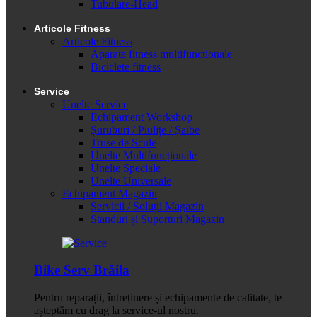
Tubulare-Head
Articole Fitness
Articole Fitness
Aparate fitness multifunctionale
Biciclete fitness
Service
Unelte Service
Echipament Workshop
Șuruburi / Piulițe / Șaibe
Truse de Scule
Unelte Multifuncționale
Unelte Speciale
Unelte Universale
Echipament Magazin
Servicii / Soluții Magazin
Standuri și Suporturi Magazin
Bike Serv Brăila
Pentru reparații, întreținere și echipamente de calitate, te
așteptăm cu drag la service-ul nostru.