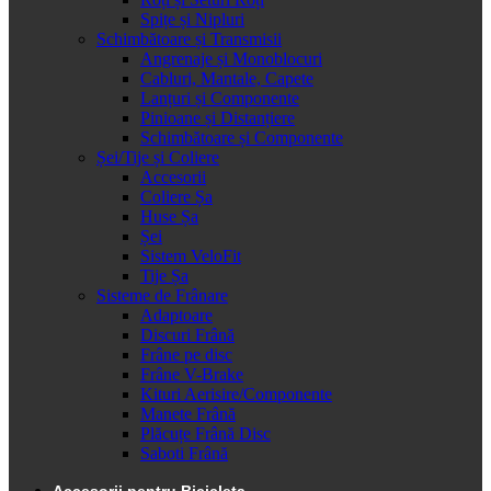
Spițe și Nipluri
Schimbătoare și Transmisii
Angrenaje și Monoblocuri
Cabluri, Mantale, Capete
Lanțuri și Componente
Pinioane și Distanțiere
Schimbătoare și Componente
Șei/Tije și Coliere
Accesorii
Coliere Șa
Huse Șa
Șei
Sistem VeloFit
Tije Șa
Sisteme de Frânare
Adaptoare
Discuri Frână
Frâne pe disc
Frâne V-Brake
Kituri Aerisire/Componente
Manete Frână
Plăcuțe Frână Disc
Saboti Frână
Accesorii pentru Bicicleta