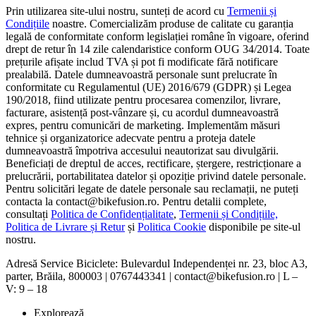
Prin utilizarea site-ului nostru, sunteți de acord cu
Termenii și
Condițiile
noastre. Comercializăm produse de calitate cu garanția
legală de conformitate conform legislației române în vigoare, oferind
drept de retur în 14 zile calendaristice conform OUG 34/2014. Toate
prețurile afișate includ TVA și pot fi modificate fără notificare
prealabilă. Datele dumneavoastră personale sunt prelucrate în
conformitate cu Regulamentul (UE) 2016/679 (GDPR) și Legea
190/2018, fiind utilizate pentru procesarea comenzilor, livrare,
facturare, asistență post-vânzare și, cu acordul dumneavoastră
expres, pentru comunicări de marketing. Implementăm măsuri
tehnice și organizatorice adecvate pentru a proteja datele
dumneavoastră împotriva accesului neautorizat sau divulgării.
Beneficiați de dreptul de acces, rectificare, ștergere, restricționare a
prelucrării, portabilitatea datelor și opoziție privind datele personale.
Pentru solicitări legate de datele personale sau reclamații, ne puteți
contacta la contact@bikefusion.ro. Pentru detalii complete,
consultați
Politica de Confidențialitate
,
Termenii și Condițiile,
Politica de Livrare și Retur
și
Politica Cookie
disponibile pe site-ul
nostru.
Adresă Service Biciclete: Bulevardul Independenței nr. 23, bloc A3,
parter, Brăila, 800003 | 0767443341 | contact@bikefusion.ro | L –
V: 9 – 18
Explorează