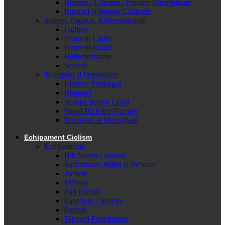
Borsete / Carcase / Prinderi Smartphone
Rucsaci și Bagaje Călătorie
Sonerii, Oglinzi, Reflectorizante
Oglinzi
Protecții Cadru
Protecții Roată
Reflectorizante
Sonerii
Transport și Depozitare
Elastice Portbagaj
Remorci
Scaune pentru Copii
Stand Biciclete/Parcare
Transport si Depozitare
Echipament Ciclism
Echipamente
Bib Shorts / Boxeri
Încălzitoare Mâini și Picioare
Jachete
Mănuși
Pad Pantofi
Pantaloni / Jerseys
Pantofi
Tricouri Funcționale