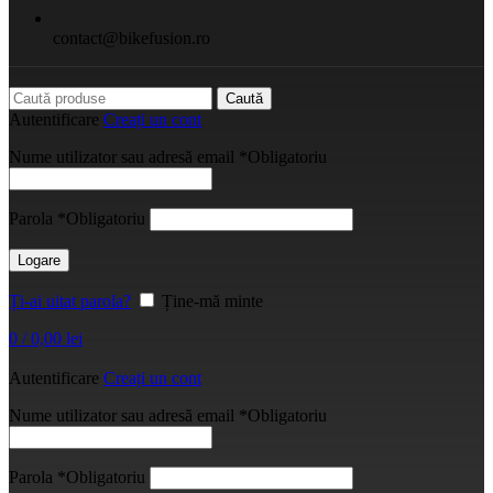
contact@bikefusion.ro
Caută
Autentificare
Creați un cont
Nume utilizator sau adresă email
*
Obligatoriu
Parola
*
Obligatoriu
Logare
Ți-ai uitat parola?
Ține-mă minte
0
/
0,00
lei
Autentificare
Creați un cont
Nume utilizator sau adresă email
*
Obligatoriu
Parola
*
Obligatoriu