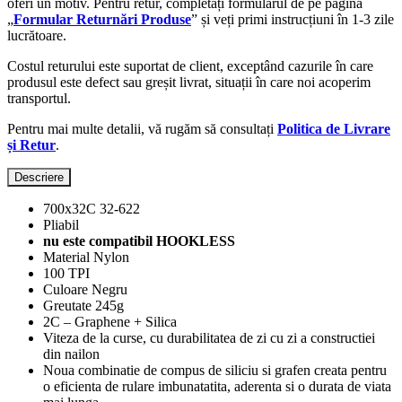
oferi un motiv. Pentru retur, completați formularul de pe pagina
„
Formular Returnări Produse
” și veți primi instrucțiuni în 1-3 zile
lucrătoare.
Costul returului este suportat de client, exceptând cazurile în care
produsul este defect sau greșit livrat, situații în care noi acoperim
transportul.
Pentru mai multe detalii, vă rugăm să consultați
Politica de Livrare
și Retur
.
Descriere
700x32C 32-622
Pliabil
nu este compatibil HOOKLESS
Material Nylon
100 TPI
Culoare Negru
Greutate 245g
2C – Graphene + Silica
Viteza de la curse, cu durabilitatea de zi cu zi a constructiei
din nailon
Noua combinatie de compus de siliciu si grafen creata pentru
o eficienta de rulare imbunatatita, aderenta si o durata de viata