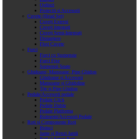
Oglinzi
Protectii si Accesorii
Cuvete (Head Set)
Cuveți Externi
Cuveți Integrați
Cuveți Semi-Integrați
Distanțiere
Flori Cuvete
Furci
Furci cu Suspensie
Furci Fixe
Suspensii Spate
Ghidoane, Mansoane, Pipe Ghidon
Ghidoane și Accesorii
Mansoane și Ghidoline
Tije și Pipe Ghidon
Pedale/Accesorii pedale
Pedale Click
Pedale Duble
Pedale Platforma
Rulmenti/Accesorii Pedale
Roți și Componente Roți
Butuci
Jante și Benzi Jantă
Roți și Seturi Roți