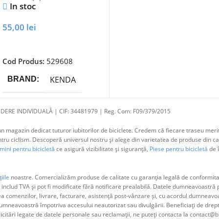
In stoc
55,00
lei
Adaugă În Coș
Cod Produs:
529608
KENDA
BRAND
DERE INDIVIDUALĂ | CIF: 34481979 | Reg. Com: F09/379/2015
 magazin dedicat tuturor iubitorilor de biciclete. Credem că fiecare traseu merit
 ciclism. Descoperă universul nostru și alege din varietatea de produse din cat
ini pentru bicicletă
ce asigură vizibilitate și siguranță,
Piese pentru bicicletă
de î
iile
noastre. Comercializăm produse de calitate cu garanția legală de conformitat
 includ TVA și pot fi modificate fără notificare prealabilă. Datele dumneavoastr
ea comenzilor, livrare, facturare, asistență post-vânzare și, cu acordul dumne
neavoastră împotriva accesului neautorizat sau divulgării. Beneficiați de dreptul 
olicitări legate de datele personale sau reclamații, ne puteți contacta la contact@b