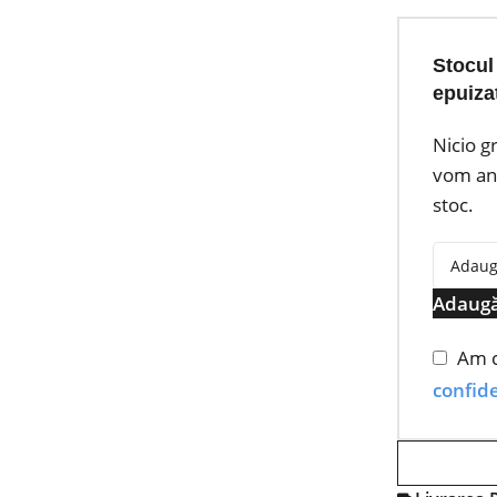
Stocul
epuiza
Nicio g
vom anu
stoc.
Adaugă
Am c
confide