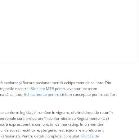
ă explorat și fiecare pasionat merită echipament de calitate. Din
egoriile noastre:
Biciclete MTB
pentru aventuri pe teren
naltă calitate,
Echipamente pentru ciclism
concepute pentru confort
e conform legislației române în vigoare, oferind drept de retur în
ă personale sunt prelucrate în conformitate cu Regulamentul (UE)
avoastră expres, pentru comunicări de marketing. Implementăm
de acces, rectificare, ștergere, restricționare a prelucrării,
ikefusion.ro. Pentru detalii complete, consultați
Politica de