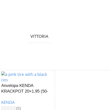
VITTORIA
Anvelopa KENDA
KRACKPOT 20×1.95 (50-
406) K-907-Roz
KENDA
(0)