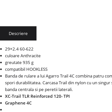
Descriere
29×2.4 60-622
culoare Anthracite
greutate 935 g
compatibil HOOKLESS
Banda de rulare a lui Agarro Trail 4C combina patru com
spori durabilitatea.
Carcasa Trail din nylon cu un singur 
banda centrala si pe peretii laterali.
XC-Trail TLR
Reinforced 120-
TPI
Graphene 4C