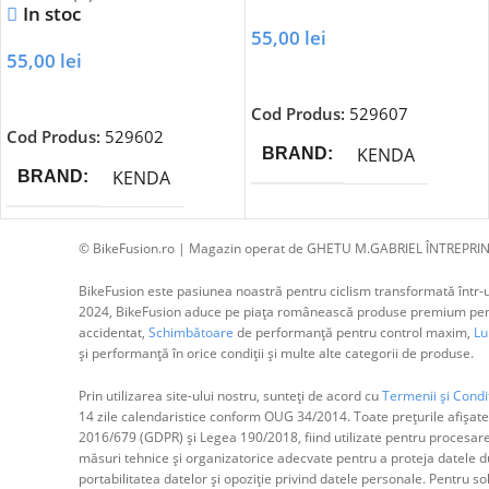
In stoc
55,00
lei
55,00
lei
Adaugă În Coș
Adaugă În Coș
Cod Produs:
529607
Cod Produs:
529602
KENDA
BRAND
KENDA
BRAND
© BikeFusion.ro | Magazin operat de GHETU M.GABRIEL ÎNTREPRIN
BikeFusion este pasiunea noastră pentru ciclism transformată într-un
2024, BikeFusion aduce pe piața românească produse premium pentru
accidentat,
Schimbătoare
de performanță pentru control maxim,
Lum
și performanță în orice condiții și multe alte categorii de produse.
Prin utilizarea site-ului nostru, sunteți de acord cu
Termenii și Condiț
14 zile calendaristice conform OUG 34/2014. Toate prețurile afișate
2016/679 (GDPR) și Legea 190/2018, fiind utilizate pentru procesar
măsuri tehnice și organizatorice adecvate pentru a proteja datele dum
portabilitatea datelor și opoziție privind datele personale. Pentru s