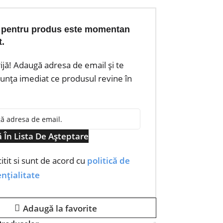
 pentru produs este momentan
t.
rijă! Adaugă adresa de email și te
nța imediat ce produsul revine în
 În Lista De Așteptare
itit si sunt de acord cu
politică de
nțialitate
Adaugă la favorite