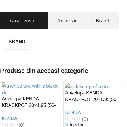
caracteristici
Recenzii
Brand
BRAND
Produse din aceeasi categorie
Anvelopa KENDA
Anvelopa KENDA
KRACKPOT 20×1.95(50-
KRACKPOT 20×1.95 (50-
406) K-907-Portocaliu
KENDA
406) K-907-Alb
KENDA
(0)
In stoc
(0)