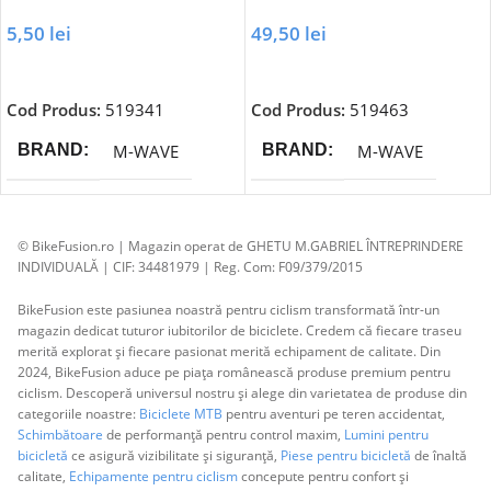
5,50
lei
49,50
lei
Adaugă În Coș
Adaugă În Coș
Cod Produs:
519341
Cod Produs:
519463
M-WAVE
M-WAVE
BRAND
BRAND
© BikeFusion.ro | Magazin operat de GHETU M.GABRIEL ÎNTREPRINDERE
INDIVIDUALĂ | CIF: 34481979 | Reg. Com: F09/379/2015
BikeFusion este pasiunea noastră pentru ciclism transformată într-un
magazin dedicat tuturor iubitorilor de biciclete. Credem că fiecare traseu
merită explorat și fiecare pasionat merită echipament de calitate. Din
2024, BikeFusion aduce pe piața românească produse premium pentru
ciclism. Descoperă universul nostru și alege din varietatea de produse din
categoriile noastre:
Biciclete MTB
pentru aventuri pe teren accidentat,
Schimbătoare
de performanță pentru control maxim,
Lumini pentru
bicicletă
ce asigură vizibilitate și siguranță,
Piese pentru bicicletă
de înaltă
calitate,
Echipamente pentru ciclism
concepute pentru confort și