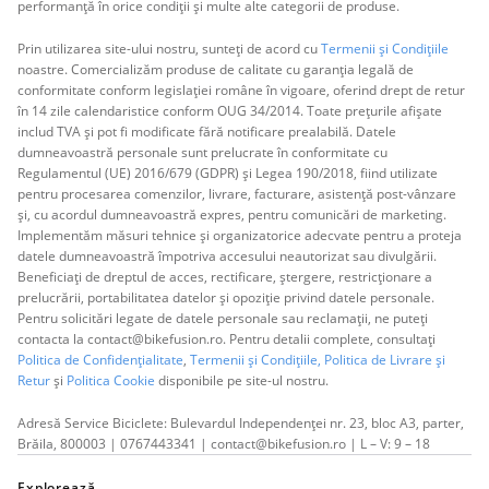
performanță în orice condiții și multe alte categorii de produse.
Prin utilizarea site-ului nostru, sunteți de acord cu
Termenii și Condițiile
noastre. Comercializăm produse de calitate cu garanția legală de
conformitate conform legislației române în vigoare, oferind drept de retur
în 14 zile calendaristice conform OUG 34/2014. Toate prețurile afișate
includ TVA și pot fi modificate fără notificare prealabilă. Datele
dumneavoastră personale sunt prelucrate în conformitate cu
Regulamentul (UE) 2016/679 (GDPR) și Legea 190/2018, fiind utilizate
pentru procesarea comenzilor, livrare, facturare, asistență post-vânzare
și, cu acordul dumneavoastră expres, pentru comunicări de marketing.
Implementăm măsuri tehnice și organizatorice adecvate pentru a proteja
datele dumneavoastră împotriva accesului neautorizat sau divulgării.
Beneficiați de dreptul de acces, rectificare, ștergere, restricționare a
prelucrării, portabilitatea datelor și opoziție privind datele personale.
Pentru solicitări legate de datele personale sau reclamații, ne puteți
contacta la contact@bikefusion.ro. Pentru detalii complete, consultați
Politica de Confidențialitate
,
Termenii și Condițiile,
Politica de Livrare și
Retur
și
Politica Cookie
disponibile pe site-ul nostru.
Adresă Service Biciclete: Bulevardul Independenței nr. 23, bloc A3, parter,
Brăila, 800003 | 0767443341 | contact@bikefusion.ro | L – V: 9 – 18
Explorează