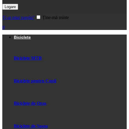
Logare
Ți-ai uitat parola?
Ține-mă minte
0
Biciclete
Biciclete MTB
Biciclete pentru Copii
Biciclete de Oras
Biciclete de Sosea