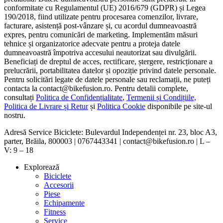
conformitate cu Regulamentul (UE) 2016/679 (GDPR) și Legea
190/2018, fiind utilizate pentru procesarea comenzilor, livrare,
facturare, asistență post-vânzare și, cu acordul dumneavoastră
expres, pentru comunicări de marketing. Implementăm măsuri
tehnice și organizatorice adecvate pentru a proteja datele
dumneavoastră împotriva accesului neautorizat sau divulgării.
Beneficiați de dreptul de acces, rectificare, ștergere, restricționare a
prelucrării, portabilitatea datelor și opoziție privind datele personale.
Pentru solicitări legate de datele personale sau reclamații, ne puteți
contacta la contact@bikefusion.ro. Pentru detalii complete,
consultați
Politica de Confidențialitate
,
Termenii și Condițiile,
Politica de Livrare și Retur
și
Politica Cookie
disponibile pe site-ul
nostru.
Adresă Service Biciclete: Bulevardul Independenței nr. 23, bloc A3,
parter, Brăila, 800003 | 0767443341 | contact@bikefusion.ro | L –
V: 9 – 18
Explorează
Biciclete
Accesorii
Piese
Echipamente
Fitness
Service