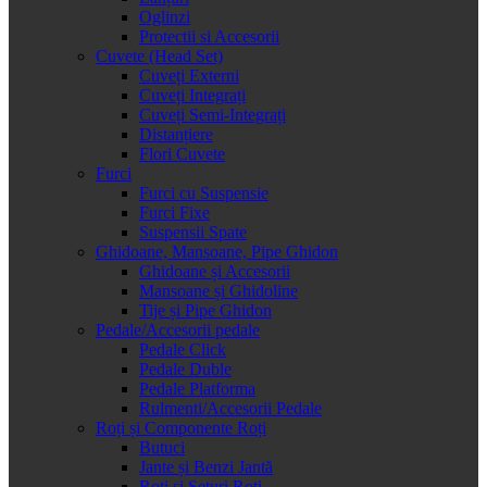
Oglinzi
Protectii si Accesorii
Cuvete (Head Set)
Cuveți Externi
Cuveți Integrați
Cuveți Semi-Integrați
Distanțiere
Flori Cuvete
Furci
Furci cu Suspensie
Furci Fixe
Suspensii Spate
Ghidoane, Mansoane, Pipe Ghidon
Ghidoane și Accesorii
Mansoane și Ghidoline
Tije și Pipe Ghidon
Pedale/Accesorii pedale
Pedale Click
Pedale Duble
Pedale Platforma
Rulmenti/Accesorii Pedale
Roți și Componente Roți
Butuci
Jante și Benzi Jantă
Roți și Seturi Roți