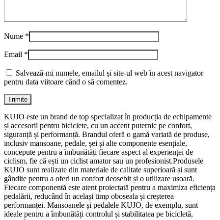
Nume
*
Email
*
Salvează-mi numele, emailul și site-ul web în acest navigator
pentru data viitoare când o să comentez.
KUJO este un brand de top specializat în producția de echipamente
și accesorii pentru biciclete, cu un accent puternic pe confort,
siguranță și performanță. Brandul oferă o gamă variată de produse,
inclusiv mansoane, pedale, șei și alte componente esențiale,
concepute pentru a îmbunătăți fiecare aspect al experienței de
ciclism, fie că ești un ciclist amator sau un profesionist.Produsele
KUJO sunt realizate din materiale de calitate superioară și sunt
gândite pentru a oferi un confort deosebit și o utilizare ușoară.
Fiecare componentă este atent proiectată pentru a maximiza eficiența
pedalării, reducând în același timp oboseala și creșterea
performanței. Mansoanele și pedalele KUJO, de exemplu, sunt
ideale pentru a îmbunătăți controlul și stabilitatea pe bicicletă,