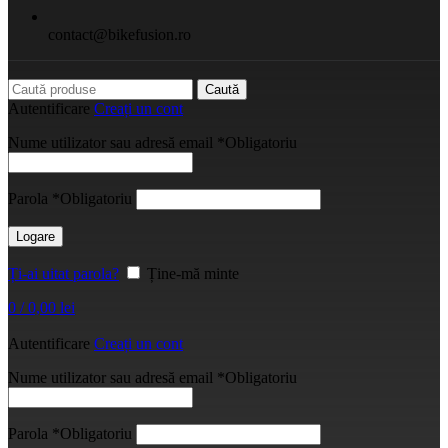
contact@bikefusion.ro
Caută
Autentificare
Creați un cont
Nume utilizator sau adresă email
*
Obligatoriu
Parola
*
Obligatoriu
Logare
Ți-ai uitat parola?
Ține-mă minte
0
/
0,00
lei
Autentificare
Creați un cont
Nume utilizator sau adresă email
*
Obligatoriu
Parola
*
Obligatoriu