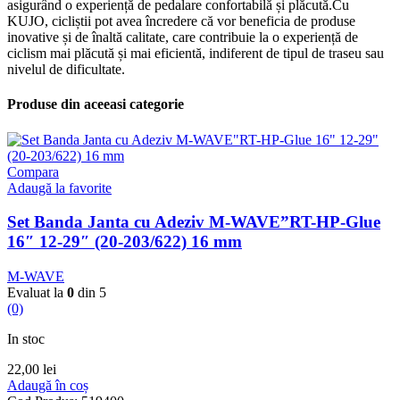
asigurând o experiență de pedalare confortabilă și plăcută.Cu
KUJO, cicliștii pot avea încredere că vor beneficia de produse
inovative și de înaltă calitate, care contribuie la o experiență de
ciclism mai plăcută și mai eficientă, indiferent de tipul de traseu sau
nivelul de dificultate.
Produse din aceeasi categorie
Compara
Adaugă la favorite
Set Banda Janta cu Adeziv M-WAVE”RT-HP-Glue
16″ 12-29″ (20-203/622) 16 mm
M-WAVE
Evaluat la
0
din 5
(0)
In stoc
22,00
lei
Adaugă în coș