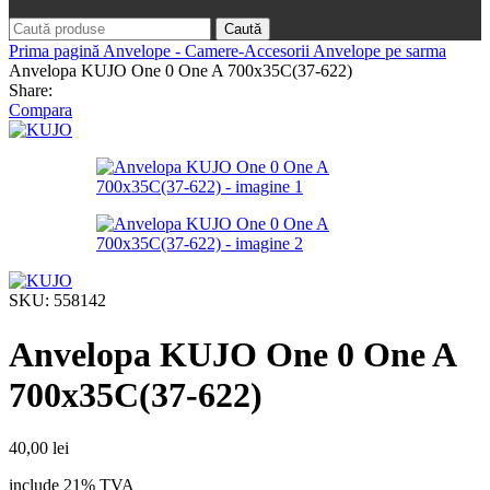
Caută
Prima pagină
Anvelope - Camere-Accesorii
Anvelope pe sarma
Anvelopa KUJO One 0 One A 700x35C(37-622)
Share:
Compara
SKU:
558142
Anvelopa KUJO One 0 One A
700x35C(37-622)
40,00
lei
include 21% TVA