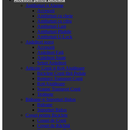
Antifurturi și Alarme
Accesorii
Antifurturi cu cheie
Antifurturi cu cifru
Antifurturi Lanț
Antifurturi Pliabile
Antifurturi U-Lock
Apărători noroi
Accesorii
Apărători Față
Apărători Spate
Seturi Apărători
Articole Copii și Roți Ajutătoare
Biciclete Copii fără Pedale
Remorci Transport Copii
Roți Ajutătoare
Scaune Transport Copii
Trotinete
Bidoane și Suporturi Bidon
Bidoane
Suporturi Bidon
Coșuri pentru Biciclete
Cosuri de Copii
Coșuri de Răchită