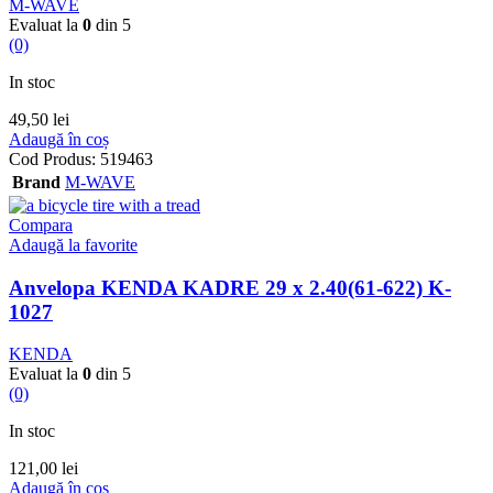
M-WAVE
Evaluat la
0
din 5
(0)
In stoc
49,50
lei
Adaugă în coș
Cod Produs:
519463
Brand
M-WAVE
Compara
Adaugă la favorite
Anvelopa KENDA KADRE 29 x 2.40(61-622) K-
1027
KENDA
Evaluat la
0
din 5
(0)
In stoc
121,00
lei
Adaugă în coș