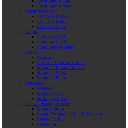
Coșuri pentru Față
Coșuri pentru Spate
Cricuri Bicicletă
Cricuri de E-Bike
Cricuri de Mijloc
Cricuri de Spate
Lumini
Lumini cu USB
Lumini pe baterie
Lumini pentru dinam
Pompe
Accesorii
Cartușe / Suporturi Cartușe
Pompe de Furcă / Tubeless
Pompe de Mână
Pompe de Picior
Portbagaje
Accesorii
Portbagaje Față
Portbagaje Spate
Rucsaci, Bagaje, Borsete
Bagaje Ghidon
Bagaje Portbagaj / Cutii de Transport
Borsete Cadru
Borsete Șa