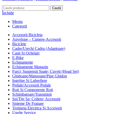
Caută
Închide
Meniu
Categorii
Accesorii Bicicleta
Anvelope – Camere-Accesorii
Biciclete
Cadre/Urechi Cadru (Adaptoare)
Casti Si Ochelari
E-Bike
Echipamente
Echipamente Magazin
Furci; Suspensii Spate; Cuveti (Head Set)
Ghidoane/Mansoane/Pipe Ghidon
Ingrijire Si Lubrefiere
Pedale/Accesorii Pedale
Roti Si Componente Roti
Schimbatoare/Transmisii
Sei/Tije Sa; Coliere; Accesorii
Sisteme De Franare
Trotineta Electrica Si Accesorii
Unelte Service