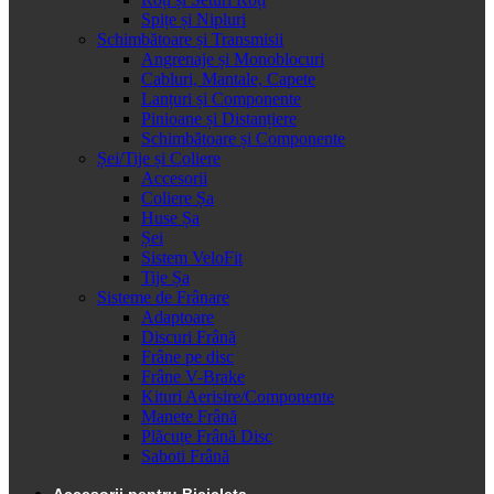
Spițe și Nipluri
Schimbătoare și Transmisii
Angrenaje și Monoblocuri
Cabluri, Mantale, Capete
Lanțuri și Componente
Pinioane și Distanțiere
Schimbătoare și Componente
Șei/Tije și Coliere
Accesorii
Coliere Șa
Huse Șa
Șei
Sistem VeloFit
Tije Șa
Sisteme de Frânare
Adaptoare
Discuri Frână
Frâne pe disc
Frâne V-Brake
Kituri Aerisire/Componente
Manete Frână
Plăcuțe Frână Disc
Saboti Frână
Accesorii pentru Bicicleta