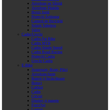
Anvelope pe Sârmă
Anvelope Pliabile
Benzi Jantă
Protecții Antipana
Cameră de Bicicletă
Soluții Tubeless
Valve
Cadre/Urechi
Cadru Fat Bike
Cadru MTB
Cadru Single Speed
Cadru Road Racing
Protecții Cadru
Urechi Cadru
E-Bike
Angrenaje, Brațe, Plăci
Anvelope/Jante
Baterii și încărcătoare
Butuci
Cabluri
Cadre
Cricuri
Display și manete
Furci/Șei
Lanțuri