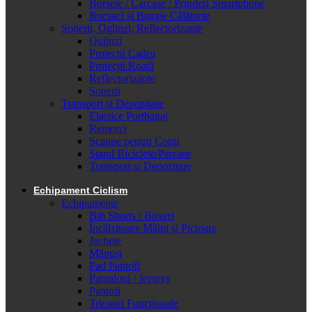
Borsete / Carcase / Prinderi Smartphone
Rucsaci și Bagaje Călătorie
Sonerii, Oglinzi, Reflectorizante
Oglinzi
Protecții Cadru
Protecții Roată
Reflectorizante
Sonerii
Transport și Depozitare
Elastice Portbagaj
Remorci
Scaune pentru Copii
Stand Biciclete/Parcare
Transport si Depozitare
Echipament Ciclism
Echipamente
Bib Shorts / Boxeri
Încălzitoare Mâini și Picioare
Jachete
Mănuși
Pad Pantofi
Pantaloni / Jerseys
Pantofi
Tricouri Funcționale