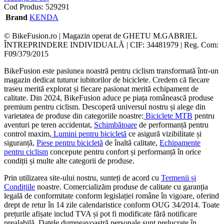
Cod Produs:
529291
Brand
KENDA
© BikeFusion.ro | Magazin operat de GHETU M.GABRIEL
ÎNTREPRINDERE INDIVIDUALĂ | CIF: 34481979 | Reg. Com:
F09/379/2015
BikeFusion este pasiunea noastră pentru ciclism transformată într-un
magazin dedicat tuturor iubitorilor de biciclete. Credem că fiecare
traseu merită explorat și fiecare pasionat merită echipament de
calitate. Din 2024, BikeFusion aduce pe piața românească produse
premium pentru ciclism. Descoperă universul nostru și alege din
varietatea de produse din categoriile noastre:
Biciclete MTB
pentru
aventuri pe teren accidentat,
Schimbătoare
de performanță pentru
control maxim,
Lumini pentru bicicletă
ce asigură vizibilitate și
siguranță,
Piese pentru bicicletă
de înaltă calitate,
Echipamente
pentru ciclism
concepute pentru confort și performanță în orice
condiții și multe alte categorii de produse.
Prin utilizarea site-ului nostru, sunteți de acord cu
Termenii și
Condițiile
noastre. Comercializăm produse de calitate cu garanția
legală de conformitate conform legislației române în vigoare, oferind
drept de retur în 14 zile calendaristice conform OUG 34/2014. Toate
prețurile afișate includ TVA și pot fi modificate fără notificare
prealabilă. Datele dumneavoastră personale sunt prelucrate în