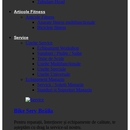
Tubulare-Head
Articole Fitness
Articole Fitness
Aparate fitness multifunctionale
Biciclete fitness
Service
Unelte Service
Echipament Workshop
Șuruburi / Piulițe / Șaibe
Truse de Scule
Unelte Multifuncționale
Unelte Speciale
Unelte Universale
Echipament Magazin
Servicii / Soluții Magazin
Standuri și Suporturi Magazin
Bike Serv Brăila
Pentru reparații, întreținere și echipamente de calitate, te
așteptăm cu drag la service-ul nostru.