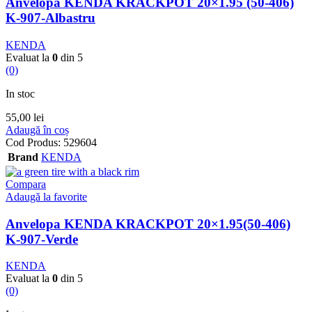
Anvelopa KENDA KRACKPOT 20×1.95 (50-406)
K-907-Albastru
KENDA
Evaluat la
0
din 5
(0)
In stoc
55,00
lei
Adaugă în coș
Cod Produs:
529604
Brand
KENDA
Compara
Adaugă la favorite
Anvelopa KENDA KRACKPOT 20×1.95(50-406)
K-907-Verde
KENDA
Evaluat la
0
din 5
(0)