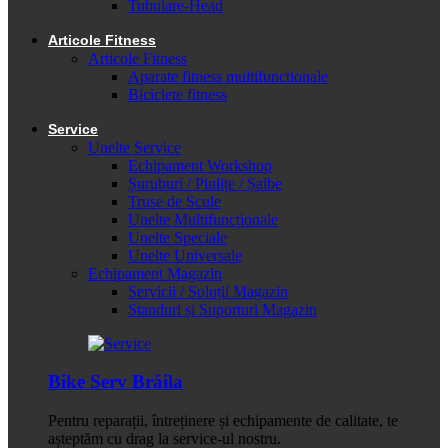
Tubulare-Head
Articole Fitness
Articole Fitness
Aparate fitness multifunctionale
Biciclete fitness
Service
Unelte Service
Echipament Workshop
Șuruburi / Piulițe / Șaibe
Truse de Scule
Unelte Multifuncționale
Unelte Speciale
Unelte Universale
Echipament Magazin
Servicii / Soluții Magazin
Standuri și Suporturi Magazin
Bike Serv Brăila
Pentru reparații, întreținere și echipamente de calitate, te
așteptăm cu drag la service-ul nostru.