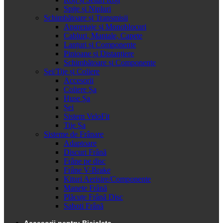
Spițe și Nipluri
Schimbătoare și Transmisii
Angrenaje și Monoblocuri
Cabluri, Mantale, Capete
Lanțuri și Componente
Pinioane și Distanțiere
Schimbătoare și Componente
Șei/Tije și Coliere
Accesorii
Coliere Șa
Huse Șa
Șei
Sistem VeloFit
Tije Șa
Sisteme de Frânare
Adaptoare
Discuri Frână
Frâne pe disc
Frâne V-Brake
Kituri Aerisire/Componente
Manete Frână
Plăcuțe Frână Disc
Saboti Frână
Accesorii pentru Bicicleta