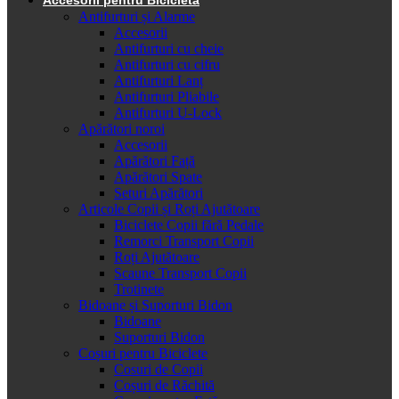
Antifurturi și Alarme
Accesorii
Antifurturi cu cheie
Antifurturi cu cifru
Antifurturi Lanț
Antifurturi Pliabile
Antifurturi U-Lock
Apărători noroi
Accesorii
Apărători Față
Apărători Spate
Seturi Apărători
Articole Copii și Roți Ajutătoare
Biciclete Copii fără Pedale
Remorci Transport Copii
Roți Ajutătoare
Scaune Transport Copii
Trotinete
Bidoane și Suporturi Bidon
Bidoane
Suporturi Bidon
Coșuri pentru Biciclete
Cosuri de Copii
Coșuri de Răchită