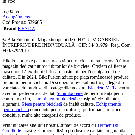
In stoc
55,00
lei
Adaugă în coș
Cod Produs:
529605
Brand
KENDA
© BikeFusion.ro | Magazin operat de GHETU M.GABRIEL
ÎNTREPRINDERE INDIVIDUALĂ | CIF: 34481979 | Reg. Com:
F09/379/2015
BikeFusion este pasiunea noastră pentru ciclism transformată într-un
magazin dedicat tuturor iubitorilor de biciclete. Credem că fiecare
traseu merită explorat și fiecare pasionat merită echipament de
calitate. Din 2024, BikeFusion aduce pe piața românească produse
premium pentru ciclism. Descoperă universul nostru și alege din
varietatea de produse din categoriile noastre:
Biciclete MTB
pentru
aventuri pe teren accidentat,
Schimbătoare
de performanță pentru
control maxim,
Lumini pentru bicicletă
ce asigură vizibilitate și
siguranță,
Piese pentru bicicletă
de înaltă calitate,
Echipamente
pentru ciclism
concepute pentru confort și performanță în orice
condiții și multe alte categorii de produse.
Prin utilizarea site-ului nostru, sunteți de acord cu
Termenii și
Condițiile
noastre. Comercializăm produse de calitate cu garanția