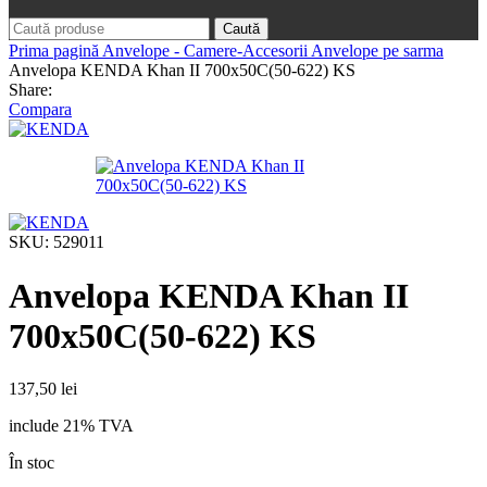
Caută
Prima pagină
Anvelope - Camere-Accesorii
Anvelope pe sarma
Anvelopa KENDA Khan II 700x50C(50-622) KS
Share:
Compara
SKU:
529011
Anvelopa KENDA Khan II
700x50C(50-622) KS
137,50
lei
include 21% TVA
În stoc