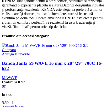
KENDA sunt gândite pentru a oferi confort, stabilitate și rezistență,
garantând o experiență plăcută și sigură.Datorită designului inovator
și performanței excelente, KENDA este alegerea preferată a multor
cicliști care își doresc produse de încredere, care să le susțină
aventura pe două roți. Fiecare anvelopă KENDA este creată pentru
a oferi un echilibru perfect între rezistență la uzură, aderență și
viteză, fiind ideală pentru orice tip de ciclu.
Produse din aceeasi categorie
Compara
Adaugă la favorite
Banda Janta M-WAVE 16 mm x 28″/29″ 700C 16-
622
M-WAVE
Evaluat la
0
din 5
(0)
In stoc
5,50
lei
Adaugă în coș