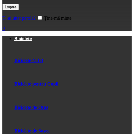
Logare
Ți-ai uitat parola?
Ține-mă minte
0
Biciclete
Biciclete MTB
Biciclete pentru Copii
Biciclete de Oras
Biciclete de Sosea