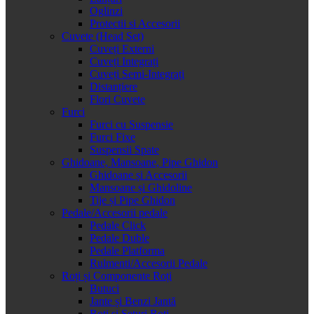
Oglinzi
Protectii si Accesorii
Cuvete (Head Set)
Cuveți Externi
Cuveți Integrați
Cuveți Semi-Integrați
Distanțiere
Flori Cuvete
Furci
Furci cu Suspensie
Furci Fixe
Suspensii Spate
Ghidoane, Mansoane, Pipe Ghidon
Ghidoane și Accesorii
Mansoane și Ghidoline
Tije și Pipe Ghidon
Pedale/Accesorii pedale
Pedale Click
Pedale Duble
Pedale Platforma
Rulmenti/Accesorii Pedale
Roți și Componente Roți
Butuci
Jante și Benzi Jantă
Roți și Seturi Roți