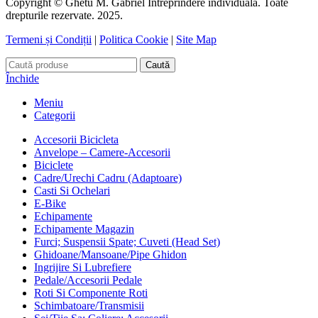
Copyright © Ghetu M. Gabriel Intreprindere individuala. Toate
drepturile rezervate. 2025.
Termeni și Condiții
|
Politica Cookie
|
Site Map
Caută
Închide
Meniu
Categorii
Accesorii Bicicleta
Anvelope – Camere-Accesorii
Biciclete
Cadre/Urechi Cadru (Adaptoare)
Casti Si Ochelari
E-Bike
Echipamente
Echipamente Magazin
Furci; Suspensii Spate; Cuveti (Head Set)
Ghidoane/Mansoane/Pipe Ghidon
Ingrijire Si Lubrefiere
Pedale/Accesorii Pedale
Roti Si Componente Roti
Schimbatoare/Transmisii