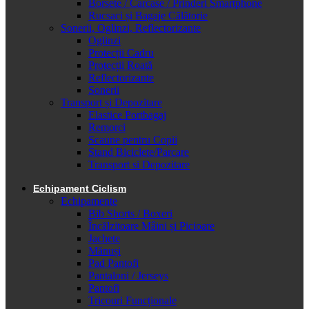
Borsete / Carcase / Prinderi Smartphone
Rucsaci și Bagaje Călătorie
Sonerii, Oglinzi, Reflectorizante
Oglinzi
Protecții Cadru
Protecții Roată
Reflectorizante
Sonerii
Transport și Depozitare
Elastice Portbagaj
Remorci
Scaune pentru Copii
Stand Biciclete/Parcare
Transport si Depozitare
Echipament Ciclism
Echipamente
Bib Shorts / Boxeri
Încălzitoare Mâini și Picioare
Jachete
Mănuși
Pad Pantofi
Pantaloni / Jerseys
Pantofi
Tricouri Funcționale