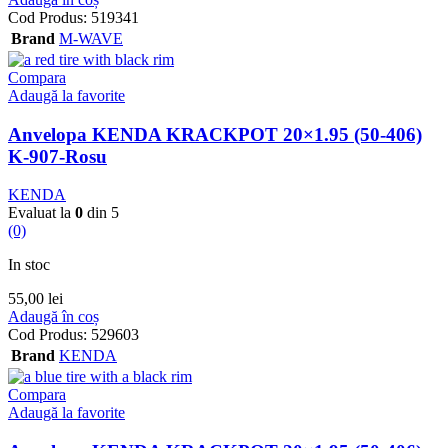
Cod Produs:
519341
Brand
M-WAVE
Compara
Adaugă la favorite
Anvelopa KENDA KRACKPOT 20×1.95 (50-406)
K-907-Rosu
KENDA
Evaluat la
0
din 5
(0)
In stoc
55,00
lei
Adaugă în coș
Cod Produs:
529603
Brand
KENDA
Compara
Adaugă la favorite