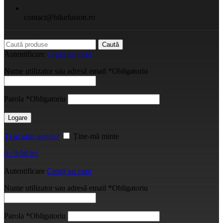
contact@bikefusion.ro
Caută
Autentificare
Creați un cont
Nume utilizator sau adresă email
*
Obligatoriu
Parola
*
Obligatoriu
Logare
Ți-ai uitat parola?
Ține-mă minte
0
/
0,00
lei
Autentificare
Creați un cont
Nume utilizator sau adresă email
*
Obligatoriu
Parola
*
Obligatoriu