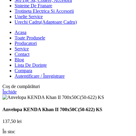
Sei/Tije Sa; Coliere; Accesorii
Sisteme De Franare
Trotineta Electrica Si Accesorii
Unelte Service
Urechi Cadru(Adaptoare Cadru)
Acasa
Toate Produsele
Producatori
Service
Contact
Blog
Lista De Dorințe
Compara
Autentificare / Înregistrare
Coș de cumpărături
Închide
Anvelopa KENDA Khan II 700x50C(50-622) KS
137,50
lei
În stoc