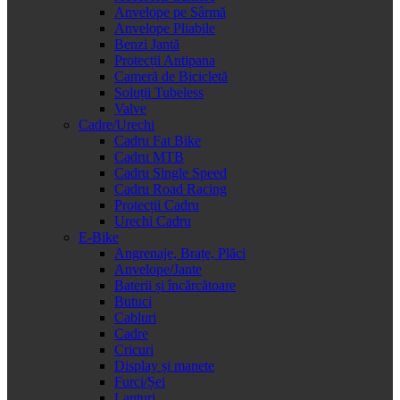
Anvelope pe Sârmă
Anvelope Pliabile
Benzi Jantă
Protecții Antipana
Cameră de Bicicletă
Soluții Tubeless
Valve
Cadre/Urechi
Cadru Fat Bike
Cadru MTB
Cadru Single Speed
Cadru Road Racing
Protecții Cadru
Urechi Cadru
E-Bike
Angrenaje, Brațe, Plăci
Anvelope/Jante
Baterii și încărcătoare
Butuci
Cabluri
Cadre
Cricuri
Display și manete
Furci/Șei
Lanțuri