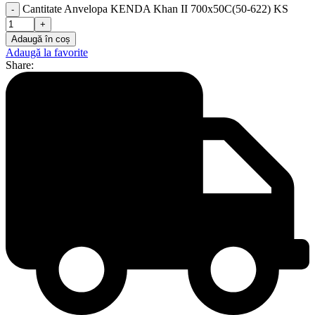
Cantitate Anvelopa KENDA Khan II 700x50C(50-622) KS
Adaugă în coș
Adaugă la favorite
Share: