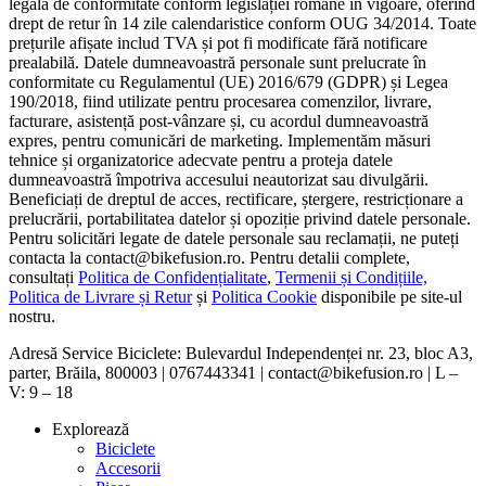
legală de conformitate conform legislației române în vigoare, oferind
drept de retur în 14 zile calendaristice conform OUG 34/2014. Toate
prețurile afișate includ TVA și pot fi modificate fără notificare
prealabilă. Datele dumneavoastră personale sunt prelucrate în
conformitate cu Regulamentul (UE) 2016/679 (GDPR) și Legea
190/2018, fiind utilizate pentru procesarea comenzilor, livrare,
facturare, asistență post-vânzare și, cu acordul dumneavoastră
expres, pentru comunicări de marketing. Implementăm măsuri
tehnice și organizatorice adecvate pentru a proteja datele
dumneavoastră împotriva accesului neautorizat sau divulgării.
Beneficiați de dreptul de acces, rectificare, ștergere, restricționare a
prelucrării, portabilitatea datelor și opoziție privind datele personale.
Pentru solicitări legate de datele personale sau reclamații, ne puteți
contacta la contact@bikefusion.ro. Pentru detalii complete,
consultați
Politica de Confidențialitate
,
Termenii și Condițiile,
Politica de Livrare și Retur
și
Politica Cookie
disponibile pe site-ul
nostru.
Adresă Service Biciclete: Bulevardul Independenței nr. 23, bloc A3,
parter, Brăila, 800003 | 0767443341 | contact@bikefusion.ro | L –
V: 9 – 18
Explorează
Biciclete
Accesorii