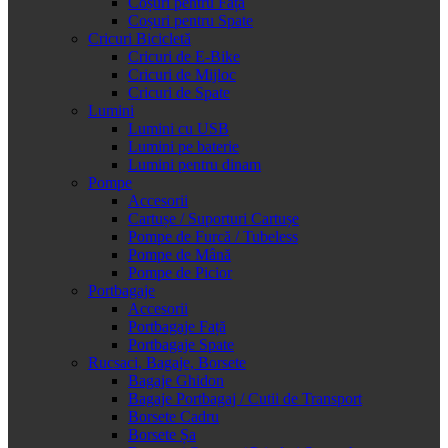
Coșuri pentru Față
Coșuri pentru Spate
Cricuri Bicicletă
Cricuri de E-Bike
Cricuri de Mijloc
Cricuri de Spate
Lumini
Lumini cu USB
Lumini pe baterie
Lumini pentru dinam
Pompe
Accesorii
Cartușe / Suporturi Cartușe
Pompe de Furcă / Tubeless
Pompe de Mână
Pompe de Picior
Portbagaje
Accesorii
Portbagaje Față
Portbagaje Spate
Rucsaci, Bagaje, Borsete
Bagaje Ghidon
Bagaje Portbagaj / Cutii de Transport
Borsete Cadru
Borsete Șa