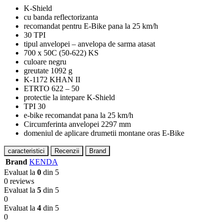
K-Shield
cu banda reflectorizanta
recomandat pentru E-Bike pana la 25 km/h
30 TPI
tipul anvelopei – anvelopa de sarma atasat
700 x 50C (50-622) KS
culoare negru
greutate 1092 g
K-1172 KHAN II
ETRTO 622 – 50
protectie la intepare K-Shield
TPI 30
e-bike recomandat pana la 25 km/h
Circumferinta anvelopei 2297 mm
domeniul de aplicare drumetii montane oras E-Bike
caracteristici
Recenzii
Brand
Brand
KENDA
Evaluat la
0
din 5
0 reviews
Evaluat la
5
din 5
0
Evaluat la
4
din 5
0