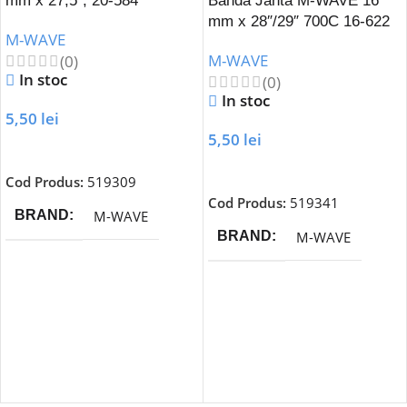
mm x 27,5″, 20-584
Banda Janta M-WAVE 16
mm x 28″/29″ 700C 16-622
M-WAVE
M-WAVE
(0)
In stoc
(0)
In stoc
5,50
lei
5,50
lei
Adaugă În Coș
Adaugă În Coș
Cod Produs:
519309
Cod Produs:
519341
M-WAVE
BRAND
M-WAVE
BRAND