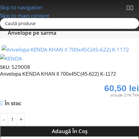
Skip to navigation
Skip to main content
Prima pagină
Anvelope - Camere-Accesorii
Anvelope pe sarma
529008
SKU:
Anvelopa KENDA KHAN II 700x45C(45-622) K-1172
60,50
lei
include 21% TVA
În stoc
Adaugă În Coș