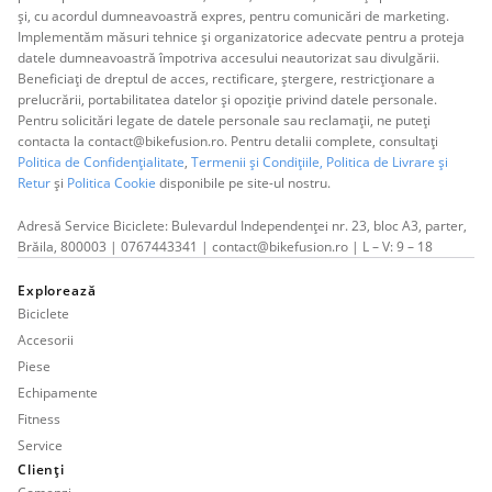
și, cu acordul dumneavoastră expres, pentru comunicări de marketing.
Implementăm măsuri tehnice și organizatorice adecvate pentru a proteja
datele dumneavoastră împotriva accesului neautorizat sau divulgării.
Beneficiați de dreptul de acces, rectificare, ștergere, restricționare a
prelucrării, portabilitatea datelor și opoziție privind datele personale.
Pentru solicitări legate de datele personale sau reclamații, ne puteți
contacta la contact@bikefusion.ro. Pentru detalii complete, consultați
Politica de Confidențialitate
,
Termenii și Condițiile,
Politica de Livrare și
Retur
și
Politica Cookie
disponibile pe site-ul nostru.
Adresă Service Biciclete: Bulevardul Independenței nr. 23, bloc A3, parter,
Brăila, 800003 | 0767443341 | contact@bikefusion.ro | L – V: 9 – 18
Explorează
Biciclete
Accesorii
Piese
Echipamente
Fitness
Service
Clienți