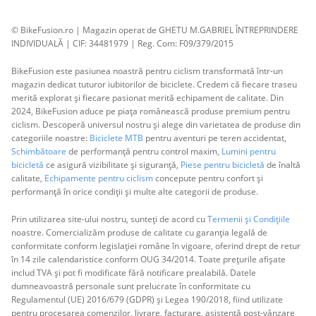
© BikeFusion.ro | Magazin operat de GHETU M.GABRIEL ÎNTREPRINDERE
INDIVIDUALĂ | CIF: 34481979 | Reg. Com: F09/379/2015
BikeFusion este pasiunea noastră pentru ciclism transformată într-un
magazin dedicat tuturor iubitorilor de biciclete. Credem că fiecare traseu
merită explorat și fiecare pasionat merită echipament de calitate. Din
2024, BikeFusion aduce pe piața românească produse premium pentru
ciclism. Descoperă universul nostru și alege din varietatea de produse din
categoriile noastre:
Biciclete MTB
pentru aventuri pe teren accidentat,
Schimbătoare
de performanță pentru control maxim,
Lumini pentru
bicicletă
ce asigură vizibilitate și siguranță,
Piese pentru bicicletă
de înaltă
calitate,
Echipamente pentru ciclism
concepute pentru confort și
performanță în orice condiții și multe alte categorii de produse.
Prin utilizarea site-ului nostru, sunteți de acord cu
Termenii și Condițiile
noastre. Comercializăm produse de calitate cu garanția legală de
conformitate conform legislației române în vigoare, oferind drept de retur
în 14 zile calendaristice conform OUG 34/2014. Toate prețurile afișate
includ TVA și pot fi modificate fără notificare prealabilă. Datele
dumneavoastră personale sunt prelucrate în conformitate cu
Regulamentul (UE) 2016/679 (GDPR) și Legea 190/2018, fiind utilizate
pentru procesarea comenzilor, livrare, facturare, asistență post-vânzare