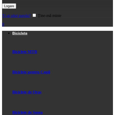
Logare
Ți-ai uitat parola?
Ține-mă minte
0
Biciclete
Biciclete MTB
Biciclete pentru Copii
Biciclete de Oras
Biciclete de Sosea