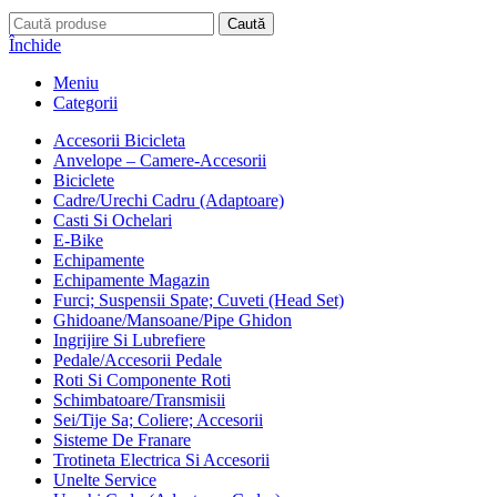
Caută
Închide
Meniu
Categorii
Accesorii Bicicleta
Anvelope – Camere-Accesorii
Biciclete
Cadre/Urechi Cadru (Adaptoare)
Casti Si Ochelari
E-Bike
Echipamente
Echipamente Magazin
Furci; Suspensii Spate; Cuveti (Head Set)
Ghidoane/Mansoane/Pipe Ghidon
Ingrijire Si Lubrefiere
Pedale/Accesorii Pedale
Roti Si Componente Roti
Schimbatoare/Transmisii
Sei/Tije Sa; Coliere; Accesorii
Sisteme De Franare
Trotineta Electrica Si Accesorii
Unelte Service