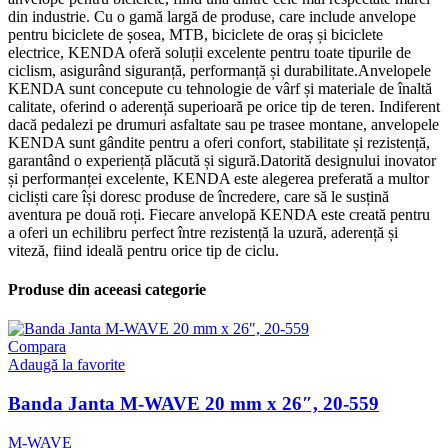
din industrie. Cu o gamă largă de produse, care include anvelope
pentru biciclete de șosea, MTB, biciclete de oraș și biciclete
electrice, KENDA oferă soluții excelente pentru toate tipurile de
ciclism, asigurând siguranță, performanță și durabilitate.Anvelopele
KENDA sunt concepute cu tehnologie de vârf și materiale de înaltă
calitate, oferind o aderență superioară pe orice tip de teren. Indiferent
dacă pedalezi pe drumuri asfaltate sau pe trasee montane, anvelopele
KENDA sunt gândite pentru a oferi confort, stabilitate și rezistență,
garantând o experiență plăcută și sigură.Datorită designului inovator
și performanței excelente, KENDA este alegerea preferată a multor
cicliști care își doresc produse de încredere, care să le susțină
aventura pe două roți. Fiecare anvelopă KENDA este creată pentru
a oferi un echilibru perfect între rezistență la uzură, aderență și
viteză, fiind ideală pentru orice tip de ciclu.
Produse din aceeasi categorie
Compara
Adaugă la favorite
Banda Janta M-WAVE 20 mm x 26″, 20-559
M-WAVE