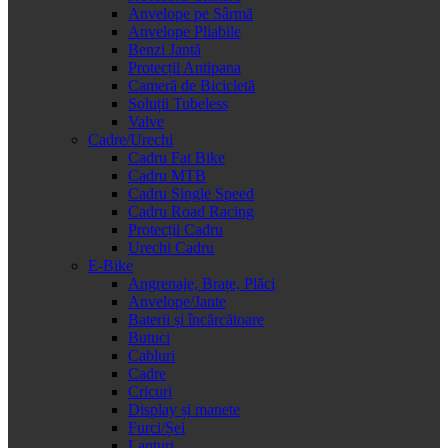
Anvelope pe Sârmă
Anvelope Pliabile
Benzi Jantă
Protecții Antipana
Cameră de Bicicletă
Soluții Tubeless
Valve
Cadre/Urechi
Cadru Fat Bike
Cadru MTB
Cadru Single Speed
Cadru Road Racing
Protecții Cadru
Urechi Cadru
E-Bike
Angrenaje, Brațe, Plăci
Anvelope/Jante
Baterii și încărcătoare
Butuci
Cabluri
Cadre
Cricuri
Display și manete
Furci/Șei
Lanțuri