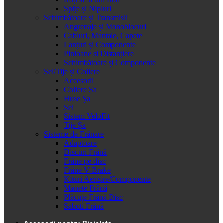
Spițe și Nipluri
Schimbătoare și Transmisii
Angrenaje și Monoblocuri
Cabluri, Mantale, Capete
Lanțuri și Componente
Pinioane și Distanțiere
Schimbătoare și Componente
Șei/Tije și Coliere
Accesorii
Coliere Șa
Huse Șa
Șei
Sistem VeloFit
Tije Șa
Sisteme de Frânare
Adaptoare
Discuri Frână
Frâne pe disc
Frâne V-Brake
Kituri Aerisire/Componente
Manete Frână
Plăcuțe Frână Disc
Saboti Frână
Accesorii pentru Bicicleta