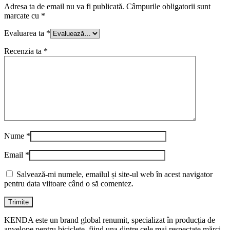
Adresa ta de email nu va fi publicată.
Câmpurile obligatorii sunt
marcate cu
*
Evaluarea ta
*
Recenzia ta
*
Nume
*
Email
*
Salvează-mi numele, emailul și site-ul web în acest navigator
pentru data viitoare când o să comentez.
KENDA este un brand global renumit, specializat în producția de
anvelope pentru biciclete, fiind una dintre cele mai respectate mărci