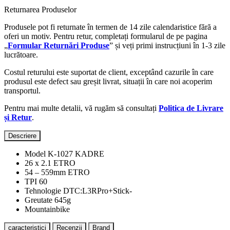
Returnarea Produselor
Produsele pot fi returnate în termen de 14 zile calendaristice fără a
oferi un motiv. Pentru retur, completați formularul de pe pagina
„
Formular Returnări Produse
” și veți primi instrucțiuni în 1-3 zile
lucrătoare.
Costul returului este suportat de client, exceptând cazurile în care
produsul este defect sau greșit livrat, situații în care noi acoperim
transportul.
Pentru mai multe detalii, vă rugăm să consultați
Politica de Livrare
și Retur
.
Descriere
Model K-1027 KADRE
26 x 2.1 ETRO
54 – 559mm ETRO
TPI 60
Tehnologie DTC:L3RPro+Stick-
Greutate 645g
Mountainbike
caracteristici
Recenzii
Brand