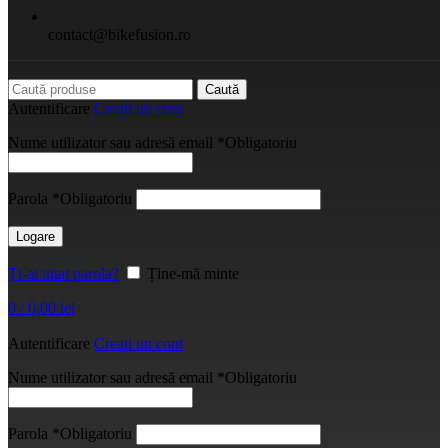
contact@bikefusion.ro
Caută
Autentificare
Creați un cont
Nume utilizator sau adresă email
*
Obligatoriu
Parola
*
Obligatoriu
Logare
Ți-ai uitat parola?
Ține-mă minte
0
/
0,00
lei
Autentificare
Creați un cont
Nume utilizator sau adresă email
*
Obligatoriu
Parola
*
Obligatoriu