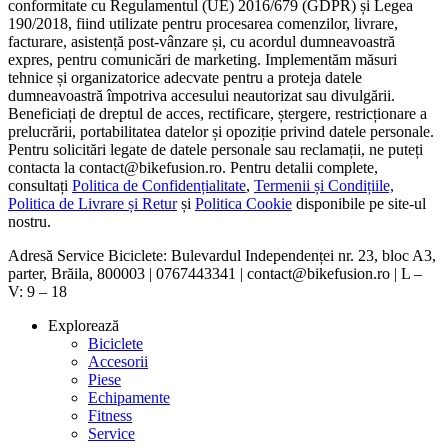
conformitate cu Regulamentul (UE) 2016/679 (GDPR) și Legea
190/2018, fiind utilizate pentru procesarea comenzilor, livrare,
facturare, asistență post-vânzare și, cu acordul dumneavoastră
expres, pentru comunicări de marketing. Implementăm măsuri
tehnice și organizatorice adecvate pentru a proteja datele
dumneavoastră împotriva accesului neautorizat sau divulgării.
Beneficiați de dreptul de acces, rectificare, ștergere, restricționare a
prelucrării, portabilitatea datelor și opoziție privind datele personale.
Pentru solicitări legate de datele personale sau reclamații, ne puteți
contacta la contact@bikefusion.ro. Pentru detalii complete,
consultați
Politica de Confidențialitate
,
Termenii și Condițiile,
Politica de Livrare și Retur
și
Politica Cookie
disponibile pe site-ul
nostru.
Adresă Service Biciclete: Bulevardul Independenței nr. 23, bloc A3,
parter, Brăila, 800003 | 0767443341 | contact@bikefusion.ro | L –
V: 9 – 18
Explorează
Biciclete
Accesorii
Piese
Echipamente
Fitness
Service