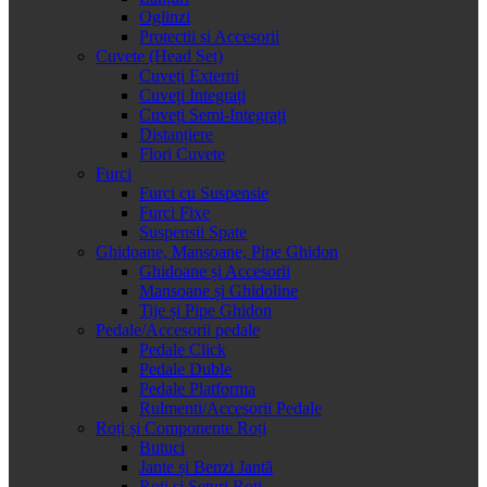
Oglinzi
Protectii si Accesorii
Cuvete (Head Set)
Cuveți Externi
Cuveți Integrați
Cuveți Semi-Integrați
Distanțiere
Flori Cuvete
Furci
Furci cu Suspensie
Furci Fixe
Suspensii Spate
Ghidoane, Mansoane, Pipe Ghidon
Ghidoane și Accesorii
Mansoane și Ghidoline
Tije și Pipe Ghidon
Pedale/Accesorii pedale
Pedale Click
Pedale Duble
Pedale Platforma
Rulmenti/Accesorii Pedale
Roți și Componente Roți
Butuci
Jante și Benzi Jantă
Roți și Seturi Roți