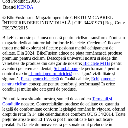
Cod Produs:
529608
Brand
KENDA
© BikeFusion.ro | Magazin operat de GHETU M.GABRIEL
ÎNTREPRINDERE INDIVIDUALĂ | CIF: 34481979 | Reg. Com:
F09/379/2015
BikeFusion este pasiunea noastră pentru ciclism transformată într-un
magazin dedicat tuturor iubitorilor de biciclete. Credem că fiecare
traseu merită explorat și fiecare pasionat merită echipament de
calitate. Din 2024, BikeFusion aduce pe piața românească produse
premium pentru ciclism. Descoperă universul nostru și alege din
varietatea de produse din categoriile noastre:
Biciclete MTB
pentru
aventuri pe teren accidentat,
Schimbătoare
de performanță pentru
control maxim,
Lumini pentru bicicletă
ce asigură vizibilitate și
siguranță,
Piese pentru bicicletă
de înaltă calitate,
Echipamente
pentru ciclism
concepute pentru confort și performanță în orice
condiții și multe alte categorii de produse.
Prin utilizarea site-ului nostru, sunteți de acord cu
Termenii și
Condițiile
noastre. Comercializăm produse de calitate cu garanția
legală de conformitate conform legislației române în vigoare, oferind
drept de retur în 14 zile calendaristice conform OUG 34/2014. Toate
prețurile afișate includ TVA și pot fi modificate fără notificare
prealabilă. Datele dumneavoastră personale sunt prelucrate în