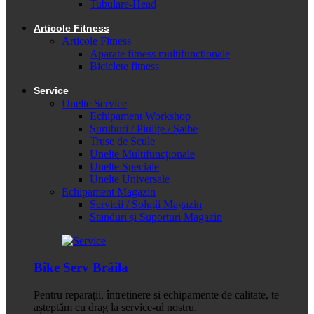
Tubulare-Head
Articole Fitness
Articole Fitness
Aparate fitness multifunctionale
Biciclete fitness
Service
Unelte Service
Echipament Workshop
Șuruburi / Piulițe / Șaibe
Truse de Scule
Unelte Multifuncționale
Unelte Speciale
Unelte Universale
Echipament Magazin
Servicii / Soluții Magazin
Standuri și Suporturi Magazin
Bike Serv Brăila
Pentru reparații, întreținere și echipamente de calitate, te
așteptăm cu drag la service-ul nostru.