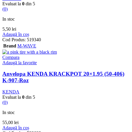
Evaluat la
0
din 5
(0)
In stoc
5,50
lei
Adaugă în coș
Cod Produs:
519340
Brand
M-WAVE
Compara
Adaugă la favorite
Anvelopa KENDA KRACKPOT 20×1.95 (50-406)
K-907-Roz
KENDA
Evaluat la
0
din 5
(0)
In stoc
55,00
lei
Adaugă în coș