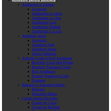
Antifurturi și Alarme
Accesorii
Antifurturi cu cheie
Antifurturi cu cifru
Antifurturi Lanț
Antifurturi Pliabile
Antifurturi U-Lock
Apărători noroi
Accesorii
Apărători Față
Apărători Spate
Seturi Apărători
Articole Copii și Roți Ajutătoare
Biciclete Copii fără Pedale
Remorci Transport Copii
Roți Ajutătoare
Scaune Transport Copii
Trotinete
Bidoane și Suporturi Bidon
Bidoane
Suporturi Bidon
Coșuri pentru Biciclete
Cosuri de Copii
Coșuri de Răchită