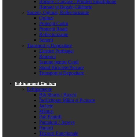
Borsete / Carcase / Prinderi Smartphone
Rucsaci și Bagaje Călătorie
Sonerii, Oglinzi, Reflectorizante
Oglinzi
Protecții Cadru
Protecții Roată
Reflectorizante
Sonerii
Transport și Depozitare
Elastice Portbagaj
Remorci
Scaune pentru Copii
Stand Biciclete/Parcare
Transport si Depozitare
Echipament Ciclism
Echipamente
Bib Shorts / Boxeri
Încălzitoare Mâini și Picioare
Jachete
Mănuși
Pad Pantofi
Pantaloni / Jerseys
Pantofi
Tricouri Funcționale