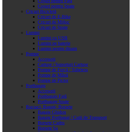
Coșuri pentru Față
Coșuri pentru Spate
Cricuri Bicicletă
Cricuri de E-Bike
Cricuri de Mijloc
Cricuri de Spate
Lumini
Lumini cu USB
Lumini pe baterie
Lumini pentru dinam
Pompe
Accesorii
Cartușe / Suporturi Cartușe
Pompe de Furcă / Tubeless
Pompe de Mână
Pompe de Picior
Portbagaje
Accesorii
Portbagaje Față
Portbagaje Spate
Rucsaci, Bagaje, Borsete
Bagaje Ghidon
Bagaje Portbagaj / Cutii de Transport
Borsete Cadru
Borsete Șa