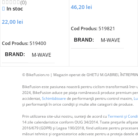
(0)
46,20
lei
In stoc
Adaugă În Coș
22,00
lei
Cod Produs:
519821
Adaugă În Coș
M-WAVE
BRAND
Cod Produs:
519400
M-WAVE
BRAND
© BikeFusion.ro | Magazin operat de GHETU M.GABRIEL ÎNTREPRIN
BikeFusion este pasiunea noastră pentru ciclism transformată într-un
2024, BikeFusion aduce pe piața românească produse premium pentru
accidentat,
Schimbătoare
de performanță pentru control maxim,
Lum
și performanță în orice condiții și multe alte categorii de produse.
Prin utilizarea site-ului nostru, sunteți de acord cu
Termenii și Condiț
14 zile calendaristice conform OUG 34/2014. Toate prețurile afișate
2016/679 (GDPR) și Legea 190/2018, fiind utilizate pentru procesar
măsuri tehnice și organizatorice adecvate pentru a proteja datele dum