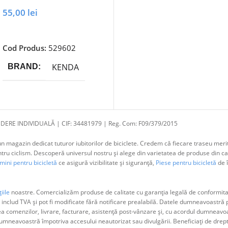
55,00
lei
Adaugă În Coș
Cod Produs:
529602
KENDA
BRAND
DERE INDIVIDUALĂ | CIF: 34481979 | Reg. Com: F09/379/2015
 magazin dedicat tuturor iubitorilor de biciclete. Credem că fiecare traseu merit
 ciclism. Descoperă universul nostru și alege din varietatea de produse din cat
ini pentru bicicletă
ce asigură vizibilitate și siguranță,
Piese pentru bicicletă
de î
iile
noastre. Comercializăm produse de calitate cu garanția legală de conformitat
 includ TVA și pot fi modificate fără notificare prealabilă. Datele dumneavoastr
ea comenzilor, livrare, facturare, asistență post-vânzare și, cu acordul dumne
neavoastră împotriva accesului neautorizat sau divulgării. Beneficiați de dreptul 