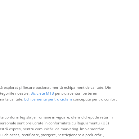
ă explorat și fiecare pasionat merită echipament de calitate. Din
egoriile noastre:
Biciclete MTB
pentru aventuri pe teren
naltă calitate,
Echipamente pentru ciclism
concepute pentru confort
e conform legislației române în vigoare, oferind drept de retur în
ă personale sunt prelucrate în conformitate cu Regulamentul (UE)
avoastră expres, pentru comunicări de marketing. Implementăm
de acces, rectificare, ștergere, restricționare a prelucrării,