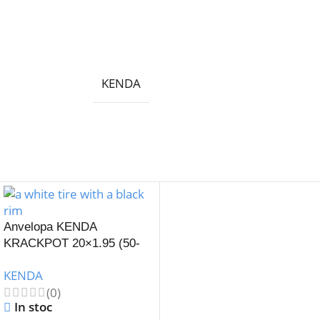
KENDA
Anvelopa KENDA
KRACKPOT 20×1.95 (50-
406) K-907-Alb
KENDA
(0)
In stoc