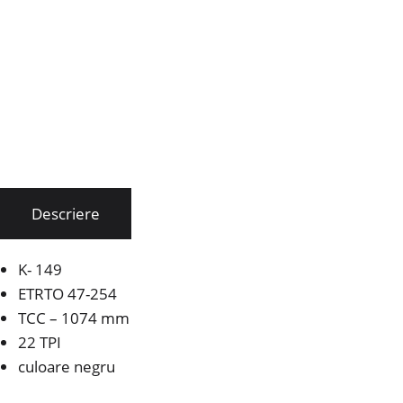
Descriere
K- 149
ETRTO 47-254
TCC – 1074 mm
22 TPI
culoare negru