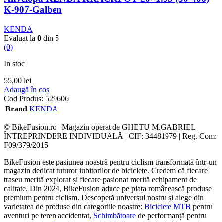
K-907-Galben
KENDA
Evaluat la
0
din 5
(0)
In stoc
55,00
lei
Adaugă în coș
Cod Produs:
529606
Brand
KENDA
© BikeFusion.ro | Magazin operat de GHETU M.GABRIEL
ÎNTREPRINDERE INDIVIDUALĂ | CIF: 34481979 | Reg. Com:
F09/379/2015
BikeFusion este pasiunea noastră pentru ciclism transformată într-un
magazin dedicat tuturor iubitorilor de biciclete. Credem că fiecare
traseu merită explorat și fiecare pasionat merită echipament de
calitate. Din 2024, BikeFusion aduce pe piața românească produse
premium pentru ciclism. Descoperă universul nostru și alege din
varietatea de produse din categoriile noastre:
Biciclete MTB
pentru
aventuri pe teren accidentat,
Schimbătoare
de performanță pentru