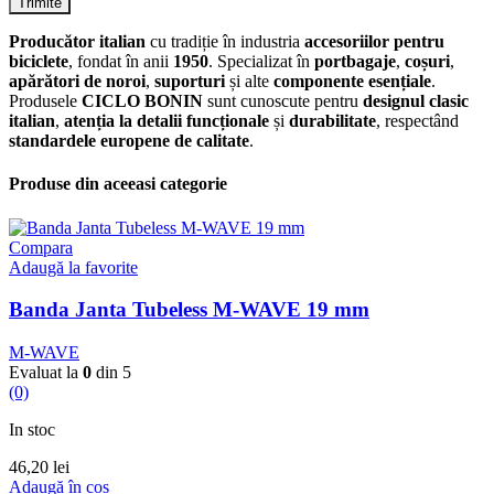
Producător italian
cu tradiție în industria
accesoriilor pentru
biciclete
, fondat în anii
1950
. Specializat în
portbagaje
,
coșuri
,
apărători de noroi
,
suporturi
și alte
componente esențiale
.
Produsele
CICLO BONIN
sunt cunoscute pentru
designul clasic
italian
,
atenția la detalii funcționale
și
durabilitate
, respectând
standardele europene de calitate
.
Produse din aceeasi categorie
Compara
Adaugă la favorite
Banda Janta Tubeless M-WAVE 19 mm
M-WAVE
Evaluat la
0
din 5
(0)
In stoc
46,20
lei
Adaugă în coș