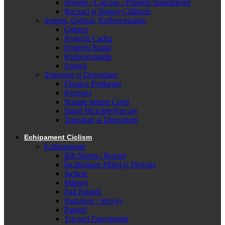
Borsete / Carcase / Prinderi Smartphone
Rucsaci și Bagaje Călătorie
Sonerii, Oglinzi, Reflectorizante
Oglinzi
Protecții Cadru
Protecții Roată
Reflectorizante
Sonerii
Transport și Depozitare
Elastice Portbagaj
Remorci
Scaune pentru Copii
Stand Biciclete/Parcare
Transport si Depozitare
Echipament Ciclism
Echipamente
Bib Shorts / Boxeri
Încălzitoare Mâini și Picioare
Jachete
Mănuși
Pad Pantofi
Pantaloni / Jerseys
Pantofi
Tricouri Funcționale