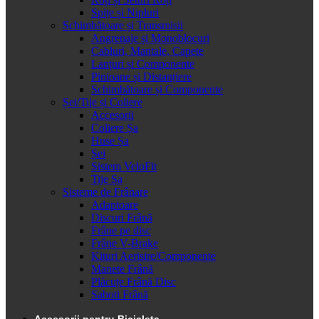
Spițe și Nipluri
Schimbătoare și Transmisii
Angrenaje și Monoblocuri
Cabluri, Mantale, Capete
Lanțuri și Componente
Pinioane și Distanțiere
Schimbătoare și Componente
Șei/Tije și Coliere
Accesorii
Coliere Șa
Huse Șa
Șei
Sistem VeloFit
Tije Șa
Sisteme de Frânare
Adaptoare
Discuri Frână
Frâne pe disc
Frâne V-Brake
Kituri Aerisire/Componente
Manete Frână
Plăcuțe Frână Disc
Saboti Frână
Accesorii pentru Bicicleta