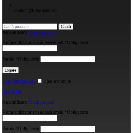
contact@bikefusion.ro
Caută
Autentificare
Creați un cont
Nume utilizator sau adresă email
*
Obligatoriu
Parola
*
Obligatoriu
Logare
Ți-ai uitat parola?
Ține-mă minte
0
/
0,00
lei
Autentificare
Creați un cont
Nume utilizator sau adresă email
*
Obligatoriu
Parola
*
Obligatoriu