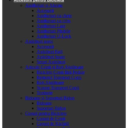
Antifurturi și Alarme
Accesorii
Antifurturi cu cheie
Antifurturi cu cifru
Antifurturi Lanț
Antifurturi Pliabile
Antifurturi U-Lock
Apărători noroi
Accesorii
Apărători Față
Apărători Spate
Seturi Apărători
Articole Copii și Roți Ajutătoare
Biciclete Copii fără Pedale
Remorci Transport Copii
Roți Ajutătoare
Scaune Transport Copii
Trotinete
Bidoane și Suporturi Bidon
Bidoane
Suporturi Bidon
Coșuri pentru Biciclete
Cosuri de Copii
Coșuri de Răchită