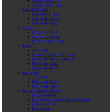
Coșuri pentru Față
Coșuri pentru Spate
Cricuri Bicicletă
Cricuri de E-Bike
Cricuri de Mijloc
Cricuri de Spate
Lumini
Lumini cu USB
Lumini pe baterie
Lumini pentru dinam
Pompe
Accesorii
Cartușe / Suporturi Cartușe
Pompe de Furcă / Tubeless
Pompe de Mână
Pompe de Picior
Portbagaje
Accesorii
Portbagaje Față
Portbagaje Spate
Rucsaci, Bagaje, Borsete
Bagaje Ghidon
Bagaje Portbagaj / Cutii de Transport
Borsete Cadru
Borsete Șa