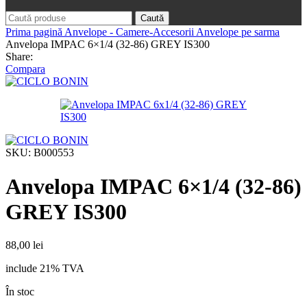
Caută
Prima pagină
Anvelope - Camere-Accesorii
Anvelope pe sarma
Anvelopa IMPAC 6×1/4 (32-86) GREY IS300
Share:
Compara
SKU:
B000553
Anvelopa IMPAC 6×1/4 (32-86)
GREY IS300
88,00
lei
include 21% TVA
În stoc