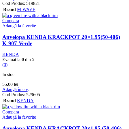
Cod Produs:
519821
Brand
M-WAVE
Compara
Adaugă la favorite
Anvelopa KENDA KRACKPOT 20×1.95(50-406)
K-907-Verde
KENDA
Evaluat la
0
din 5
(0)
In stoc
55,00
lei
Adaugă în coș
Cod Produs:
529605
Brand
KENDA
Compara
Adaugă la favorite
Anvelopa KENDA KRACKPOT 20×1.95 (50-406)