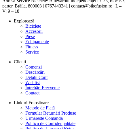
Adresă Service Biciclete: Bulevardul Independenței nr. 23, bloc A3,
parter, Brăila, 800003 | 0767443341 | contact@bikefusion.ro | L –
V: 9 – 18
Explorează
Biciclete
Accesorii
Piese
Echipamente
Fitness
Service
Clienți
Comenzi
Descărcări
Detalii Cont
Wishlist
Întrebări Frecvente
Contact
Linkuri Folositoare
Metode de Plată
Formular Returnări Produse
Urmărește Comanda
Politica de Confidențialitate
Politica de Livrare și Retur