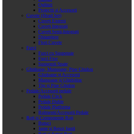
Oglinzi
Protectii si Accesorii
Cuvete (Head Set)
Cuveți Externi
Cuveți Integrați
Cuveți Semi-Integrați
Distanțiere
Flori Cuvete
Furci
Furci cu Suspensie
Furci Fixe
Suspensii Spate
Ghidoane, Mansoane, Pipe Ghidon
Ghidoane și Accesorii
Mansoane și Ghidoline
Tije și Pipe Ghidon
Pedale/Accesorii pedale
Pedale Click
Pedale Duble
Pedale Platforma
Rulmenti/Accesorii Pedale
Roți și Componente Roți
Butuci
Jante și Benzi Jantă
Roți și Seturi Roți