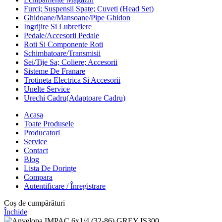
Furci; Suspensii Spate; Cuveti (Head Set)
Ghidoane/Mansoane/Pipe Ghidon
Ingrijire Si Lubrefiere
Pedale/Accesorii Pedale
Roti Si Componente Roti
Schimbatoare/Transmisii
Sei/Tije Sa; Coliere; Accesorii
Sisteme De Franare
Trotineta Electrica Si Accesorii
Unelte Service
Urechi Cadru(Adaptoare Cadru)
Acasa
Toate Produsele
Producatori
Service
Contact
Blog
Lista De Dorințe
Compara
Autentificare / Înregistrare
Coș de cumpărături
Închide