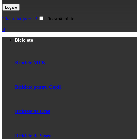
Logare
Ți-ai uitat parola?
Ține-mă minte
0
Biciclete
Biciclete MTB
Biciclete pentru Copii
Biciclete de Oras
Biciclete de Sosea