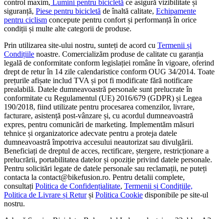
control maxim,
Lumini pentru bicicletă
ce asigură vizibilitate și
siguranță,
Piese pentru bicicletă
de înaltă calitate,
Echipamente
pentru ciclism
concepute pentru confort și performanță în orice
condiții și multe alte categorii de produse.
Prin utilizarea site-ului nostru, sunteți de acord cu
Termenii și
Condițiile
noastre. Comercializăm produse de calitate cu garanția
legală de conformitate conform legislației române în vigoare, oferind
drept de retur în 14 zile calendaristice conform OUG 34/2014. Toate
prețurile afișate includ TVA și pot fi modificate fără notificare
prealabilă. Datele dumneavoastră personale sunt prelucrate în
conformitate cu Regulamentul (UE) 2016/679 (GDPR) și Legea
190/2018, fiind utilizate pentru procesarea comenzilor, livrare,
facturare, asistență post-vânzare și, cu acordul dumneavoastră
expres, pentru comunicări de marketing. Implementăm măsuri
tehnice și organizatorice adecvate pentru a proteja datele
dumneavoastră împotriva accesului neautorizat sau divulgării.
Beneficiați de dreptul de acces, rectificare, ștergere, restricționare a
prelucrării, portabilitatea datelor și opoziție privind datele personale.
Pentru solicitări legate de datele personale sau reclamații, ne puteți
contacta la contact@bikefusion.ro. Pentru detalii complete,
consultați
Politica de Confidențialitate
,
Termenii și Condițiile,
Politica de Livrare și Retur
și
Politica Cookie
disponibile pe site-ul
nostru.