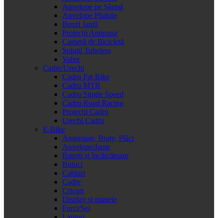
Anvelope pe Sârmă
Anvelope Pliabile
Benzi Jantă
Protecții Antipana
Cameră de Bicicletă
Soluții Tubeless
Valve
Cadre/Urechi
Cadru Fat Bike
Cadru MTB
Cadru Single Speed
Cadru Road Racing
Protecții Cadru
Urechi Cadru
E-Bike
Angrenaje, Brațe, Plăci
Anvelope/Jante
Baterii și încărcătoare
Butuci
Cabluri
Cadre
Cricuri
Display și manete
Furci/Șei
Lanțuri