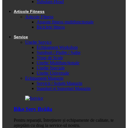
Tubulare-Head
Articole Fitness
Articole Fitness
Aparate fitness multifunctionale
Biciclete fitness
Service
Unelte Service
Echipament Workshop
Șuruburi / Piulițe / Șaibe
Truse de Scule
Unelte Multifuncționale
Unelte Speciale
Unelte Universale
Echipament Magazin
Servicii / Soluții Magazin
Standuri și Suporturi Magazin
Bike Serv Brăila
Pentru reparații, întreținere și echipamente de calitate, te
așteptăm cu drag la service-ul nostru.