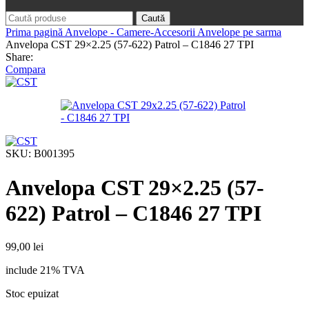
Caută
Prima pagină
Anvelope - Camere-Accesorii
Anvelope pe sarma
Anvelopa CST 29×2.25 (57-622) Patrol – C1846 27 TPI
Share:
Compara
SKU:
B001395
Anvelopa CST 29×2.25 (57-
622) Patrol – C1846 27 TPI
99,00
lei
include 21% TVA
Stoc epuizat