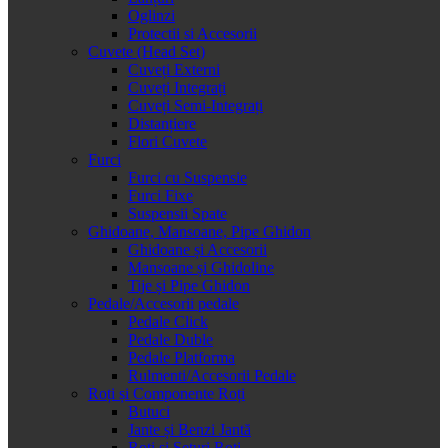
Oglinzi
Protectii si Accesorii
Cuvete (Head Set)
Cuveți Externi
Cuveți Integrați
Cuveți Semi-Integrați
Distanțiere
Flori Cuvete
Furci
Furci cu Suspensie
Furci Fixe
Suspensii Spate
Ghidoane, Mansoane, Pipe Ghidon
Ghidoane și Accesorii
Mansoane și Ghidoline
Tije și Pipe Ghidon
Pedale/Accesorii pedale
Pedale Click
Pedale Duble
Pedale Platforma
Rulmenti/Accesorii Pedale
Roți și Componente Roți
Butuci
Jante și Benzi Jantă
Roți și Seturi Roți