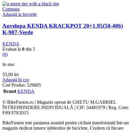
Compara
Adaugă la favorite
Anvelopa KENDA KRACKPOT 20×1.95(50-406)
K-907-Verde
KENDA
Evaluat la
0
din 5
(0)
In stoc
55,00
lei
Adaugă în coș
Cod Produs:
529605
Brand
KENDA
© BikeFusion.ro | Magazin operat de GHETU M.GABRIEL
ÎNTREPRINDERE INDIVIDUALĂ | CIF: 34481979 | Reg. Com:
F09/379/2015
BikeFusion este pasiunea noastră pentru ciclism transformată într-un
magazin dedicat tuturor iubitorilor de biciclete. Credem că fiecare