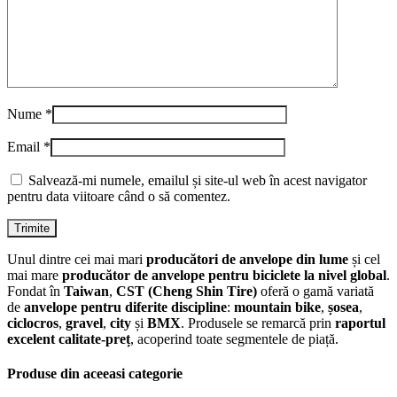
Nume
*
Email
*
Salvează-mi numele, emailul și site-ul web în acest navigator
pentru data viitoare când o să comentez.
Unul dintre cei mai mari
producători de anvelope din lume
și cel
mai mare
producător de anvelope pentru biciclete la nivel global
.
Fondat în
Taiwan
,
CST (Cheng Shin Tire)
oferă o gamă variată
de
anvelope pentru diferite discipline
:
mountain bike
,
șosea
,
ciclocros
,
gravel
,
city
și
BMX
. Produsele se remarcă prin
raportul
excelent calitate-preț
, acoperind toate segmentele de piață.
Produse din aceeasi categorie