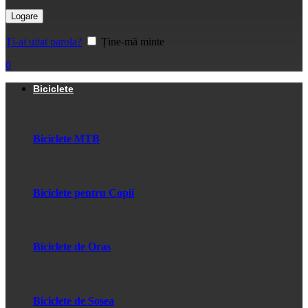
Logare
Ți-ai uitat parola?
Ține-mă minte
0
Biciclete
Biciclete MTB
Biciclete pentru Copii
Biciclete de Oras
Biciclete de Sosea