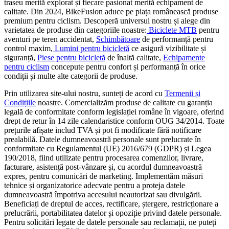
traseu merită explorat și fiecare pasionat merită echipament de
calitate. Din 2024, BikeFusion aduce pe piața românească produse
premium pentru ciclism. Descoperă universul nostru și alege din
varietatea de produse din categoriile noastre:
Biciclete MTB
pentru
aventuri pe teren accidentat,
Schimbătoare
de performanță pentru
control maxim,
Lumini pentru bicicletă
ce asigură vizibilitate și
siguranță,
Piese pentru bicicletă
de înaltă calitate,
Echipamente
pentru ciclism
concepute pentru confort și performanță în orice
condiții și multe alte categorii de produse.
Prin utilizarea site-ului nostru, sunteți de acord cu
Termenii și
Condițiile
noastre. Comercializăm produse de calitate cu garanția
legală de conformitate conform legislației române în vigoare, oferind
drept de retur în 14 zile calendaristice conform OUG 34/2014. Toate
prețurile afișate includ TVA și pot fi modificate fără notificare
prealabilă. Datele dumneavoastră personale sunt prelucrate în
conformitate cu Regulamentul (UE) 2016/679 (GDPR) și Legea
190/2018, fiind utilizate pentru procesarea comenzilor, livrare,
facturare, asistență post-vânzare și, cu acordul dumneavoastră
expres, pentru comunicări de marketing. Implementăm măsuri
tehnice și organizatorice adecvate pentru a proteja datele
dumneavoastră împotriva accesului neautorizat sau divulgării.
Beneficiați de dreptul de acces, rectificare, ștergere, restricționare a
prelucrării, portabilitatea datelor și opoziție privind datele personale.
Pentru solicitări legate de datele personale sau reclamații, ne puteți