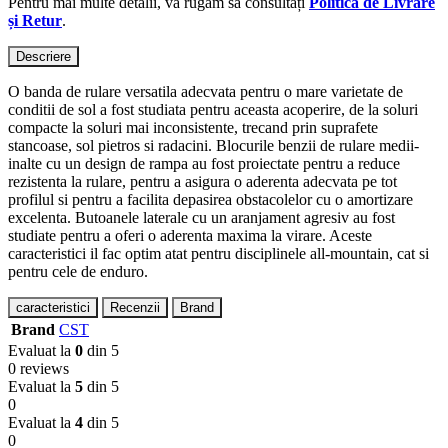
Pentru mai multe detalii, vă rugăm să consultați
Politica de Livrare
și Retur
.
Descriere
O banda de rulare versatila adecvata pentru o mare varietate de
conditii de sol a fost studiata pentru aceasta acoperire, de la soluri
compacte la soluri mai inconsistente, trecand prin suprafete
stancoase, sol pietros si radacini. Blocurile benzii de rulare medii-
inalte cu un design de rampa au fost proiectate pentru a reduce
rezistenta la rulare, pentru a asigura o aderenta adecvata pe tot
profilul si pentru a facilita depasirea obstacolelor cu o amortizare
excelenta. Butoanele laterale cu un aranjament agresiv au fost
studiate pentru a oferi o aderenta maxima la virare. Aceste
caracteristici il fac optim atat pentru disciplinele all-mountain, cat si
pentru cele de enduro.
caracteristici
Recenzii
Brand
Brand
CST
Evaluat la
0
din 5
0 reviews
Evaluat la
5
din 5
0
Evaluat la
4
din 5
0