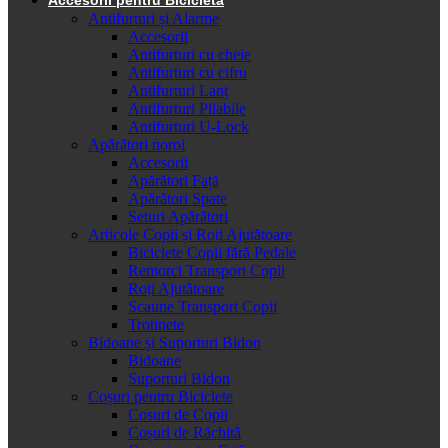
Antifurturi și Alarme
Accesorii
Antifurturi cu cheie
Antifurturi cu cifru
Antifurturi Lanț
Antifurturi Pliabile
Antifurturi U-Lock
Apărători noroi
Accesorii
Apărători Față
Apărători Spate
Seturi Apărători
Articole Copii și Roți Ajutătoare
Biciclete Copii fără Pedale
Remorci Transport Copii
Roți Ajutătoare
Scaune Transport Copii
Trotinete
Bidoane și Suporturi Bidon
Bidoane
Suporturi Bidon
Coșuri pentru Biciclete
Cosuri de Copii
Coșuri de Răchită