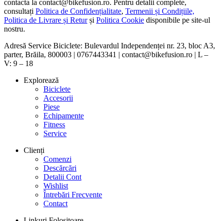
contacta la contact@bikefusion.ro. Pentru detalii complete,
consultați
Politica de Confidențialitate
,
Termenii și Condițiile,
Politica de Livrare și Retur
și
Politica Cookie
disponibile pe site-ul
nostru.
Adresă Service Biciclete: Bulevardul Independenței nr. 23, bloc A3,
parter, Brăila, 800003 | 0767443341 | contact@bikefusion.ro | L –
V: 9 – 18
Explorează
Biciclete
Accesorii
Piese
Echipamente
Fitness
Service
Clienți
Comenzi
Descărcări
Detalii Cont
Wishlist
Întrebări Frecvente
Contact
Linkuri Folositoare