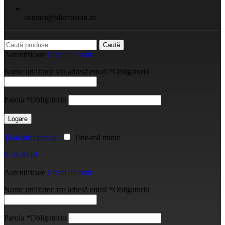
contact@bikefusion.ro
Caută
Autentificare
Creați un cont
Nume utilizator sau adresă email
*
Obligatoriu
Parola
*
Obligatoriu
Logare
Ți-ai uitat parola?
Ține-mă minte
0
/
0,00
lei
Autentificare
Creați un cont
Nume utilizator sau adresă email
*
Obligatoriu
Parola
*
Obligatoriu