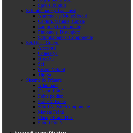
Spițe și Nipluri
Schimbătoare și Transmisii
Angrenaje și Monoblocuri
Cabluri, Mantale, Capete
Lanțuri și Componente
Pinioane și Distanțiere
Schimbătoare și Componente
Șei/Tije și Coliere
Accesorii
Coliere Șa
Huse Șa
Șei
Sistem VeloFit
Tije Șa
Sisteme de Frânare
Adaptoare
Discuri Frână
Frâne pe disc
Frâne V-Brake
Kituri Aerisire/Componente
Manete Frână
Plăcuțe Frână Disc
Saboti Frână
Accesorii pentru Bicicleta