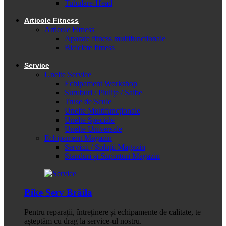
Tubulare-Head
Articole Fitness
Articole Fitness
Aparate fitness multifunctionale
Biciclete fitness
Service
Unelte Service
Echipament Workshop
Șuruburi / Piulițe / Șaibe
Truse de Scule
Unelte Multifuncționale
Unelte Speciale
Unelte Universale
Echipament Magazin
Servicii / Soluții Magazin
Standuri și Suporturi Magazin
Bike Serv Brăila
Pentru reparații, întreținere și echipamente de calitate, te
așteptăm cu drag la service-ul nostru.