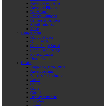
Anvelope pe Sârmă
Anvelope Pliabile
Benzi Jantă
Protecții Antipana
Cameră de Bicicletă
Soluții Tubeless
Valve
Cadre/Urechi
Cadru Fat Bike
Cadru MTB
Cadru Single Speed
Cadru Road Racing
Protecții Cadru
Urechi Cadru
E-Bike
Angrenaje, Brațe, Plăci
Anvelope/Jante
Baterii și încărcătoare
Butuci
Cabluri
Cadre
Cricuri
Display și manete
Furci/Șei
Lanțuri