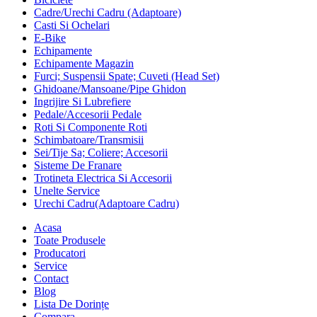
Cadre/Urechi Cadru (Adaptoare)
Casti Si Ochelari
E-Bike
Echipamente
Echipamente Magazin
Furci; Suspensii Spate; Cuveti (Head Set)
Ghidoane/Mansoane/Pipe Ghidon
Ingrijire Si Lubrefiere
Pedale/Accesorii Pedale
Roti Si Componente Roti
Schimbatoare/Transmisii
Sei/Tije Sa; Coliere; Accesorii
Sisteme De Franare
Trotineta Electrica Si Accesorii
Unelte Service
Urechi Cadru(Adaptoare Cadru)
Acasa
Toate Produsele
Producatori
Service
Contact
Blog
Lista De Dorințe
Compara