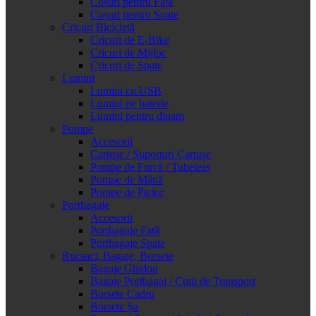
Coșuri pentru Față
Coșuri pentru Spate
Cricuri Bicicletă
Cricuri de E-Bike
Cricuri de Mijloc
Cricuri de Spate
Lumini
Lumini cu USB
Lumini pe baterie
Lumini pentru dinam
Pompe
Accesorii
Cartușe / Suporturi Cartușe
Pompe de Furcă / Tubeless
Pompe de Mână
Pompe de Picior
Portbagaje
Accesorii
Portbagaje Față
Portbagaje Spate
Rucsaci, Bagaje, Borsete
Bagaje Ghidon
Bagaje Portbagaj / Cutii de Transport
Borsete Cadru
Borsete Șa