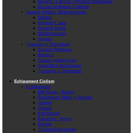
Borsete / Carcase / Prinderi Smartphone
Rucsaci și Bagaje Călătorie
Sonerii, Oglinzi, Reflectorizante
Oglinzi
Protecții Cadru
Protecții Roată
Reflectorizante
Sonerii
Transport și Depozitare
Elastice Portbagaj
Remorci
Scaune pentru Copii
Stand Biciclete/Parcare
Transport si Depozitare
Echipament Ciclism
Echipamente
Bib Shorts / Boxeri
Încălzitoare Mâini și Picioare
Jachete
Mănuși
Pad Pantofi
Pantaloni / Jerseys
Pantofi
Tricouri Funcționale