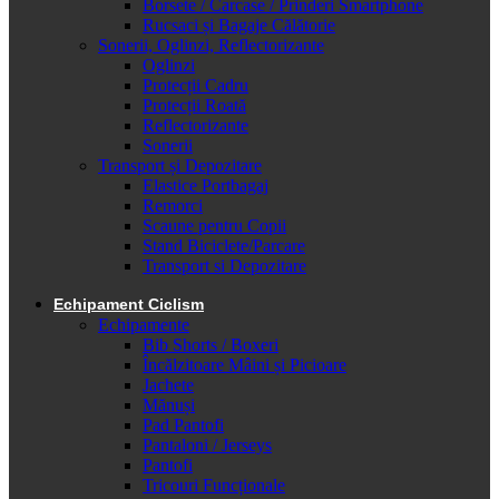
Borsete / Carcase / Prinderi Smartphone
Rucsaci și Bagaje Călătorie
Sonerii, Oglinzi, Reflectorizante
Oglinzi
Protecții Cadru
Protecții Roată
Reflectorizante
Sonerii
Transport și Depozitare
Elastice Portbagaj
Remorci
Scaune pentru Copii
Stand Biciclete/Parcare
Transport si Depozitare
Echipament Ciclism
Echipamente
Bib Shorts / Boxeri
Încălzitoare Mâini și Picioare
Jachete
Mănuși
Pad Pantofi
Pantaloni / Jerseys
Pantofi
Tricouri Funcționale