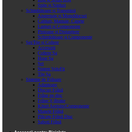
Spițe și Nipluri
Schimbătoare și Transmisii
Angrenaje și Monoblocuri
Cabluri, Mantale, Capete
Lanțuri și Componente
Pinioane și Distanțiere
Schimbătoare și Componente
Șei/Tije și Coliere
Accesorii
Coliere Șa
Huse Șa
Șei
Sistem VeloFit
Tije Șa
Sisteme de Frânare
Adaptoare
Discuri Frână
Frâne pe disc
Frâne V-Brake
Kituri Aerisire/Componente
Manete Frână
Plăcuțe Frână Disc
Saboti Frână
Accesorii pentru Bicicleta