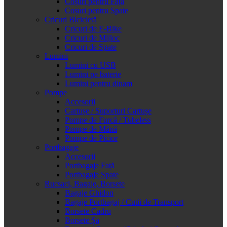
Coșuri pentru Față
Coșuri pentru Spate
Cricuri Bicicletă
Cricuri de E-Bike
Cricuri de Mijloc
Cricuri de Spate
Lumini
Lumini cu USB
Lumini pe baterie
Lumini pentru dinam
Pompe
Accesorii
Cartușe / Suporturi Cartușe
Pompe de Furcă / Tubeless
Pompe de Mână
Pompe de Picior
Portbagaje
Accesorii
Portbagaje Față
Portbagaje Spate
Rucsaci, Bagaje, Borsete
Bagaje Ghidon
Bagaje Portbagaj / Cutii de Transport
Borsete Cadru
Borsete Șa