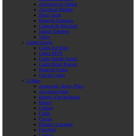
Anvelope pe Sârmă
Anvelope Pliabile
Benzi Jantă
Protecții Antipana
Cameră de Bicicletă
Soluții Tubeless
Valve
Cadre/Urechi
Cadru Fat Bike
Cadru MTB
Cadru Single Speed
Cadru Road Racing
Protecții Cadru
Urechi Cadru
E-Bike
Angrenaje, Brațe, Plăci
Anvelope/Jante
Baterii și încărcătoare
Butuci
Cabluri
Cadre
Cricuri
Display și manete
Furci/Șei
Lanțuri