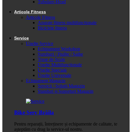
Tubulare-Head
Articole Fitness
Articole Fitness
Aparate fitness multifunctionale
Biciclete fitness
Service
Unelte Service
Echipament Workshop
Șuruburi / Piulițe / Șaibe
Truse de Scule
Unelte Multifuncționale
Unelte Speciale
Unelte Universale
Echipament Magazin
Servicii / Soluții Magazin
Standuri și Suporturi Magazin
Bike Serv Brăila
Pentru reparații, întreținere și echipamente de calitate, te
așteptăm cu drag la service-ul nostru.