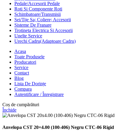
Pedale/Accesorii Pedale
Roti Si Componente Roti
Schimbatoare/Transmisii
Sei/Tije Sa; Coliere; Accesorii
Sisteme De Franare
Trotineta Electrica Si Accesorii
Unelte Service
Urechi Cadru(Adaptoare Cadru)
Acasa
Toate Produsele
Producatori
Service
Contact
Blog
Lista De Dorințe
Compara
Autentificare / Înregistrare
Coș de cumpărături
Închide
Anvelopa CST 20×4.00 (100-406) Negru CTC-06 Rigid