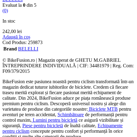
Evaluat la
0
din 5
(0)
In stoc
242,00
lei
Adaugă în coș
Cod Produs:
259873
Brand
BELELLI
© BikeFusion.ro | Magazin operat de GHETU M.GABRIEL
ÎNTREPRINDERE INDIVIDUALĂ | CIF: 34481979 | Reg. Com:
F09/379/2015
BikeFusion este pasiunea noastră pentru ciclism transformată într-un
magazin dedicat tuturor iubitorilor de biciclete. Credem că fiecare
traseu merită explorat și fiecare pasionat merită echipament de
calitate. Din 2024, BikeFusion aduce pe piața românească produse
premium pentru ciclism. Descoperă universul nostru și alege din
varietatea de produse din categoriile noastre:
Biciclete MTB
pentru
aventuri pe teren accidentat,
Schimbătoare
de performanță pentru
control maxim,
Lumini pentru bicicletă
ce asigură vizibilitate și
siguranță,
Piese pentru bicicletă
de înaltă calitate,
Echipamente
pentru ciclism
concepute pentru confort și performanță în orice
condiții și multe alte categorii de produse.