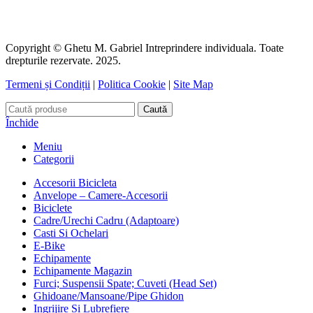
Copyright © Ghetu M. Gabriel Intreprindere individuala. Toate
drepturile rezervate. 2025.
Termeni și Condiții
|
Politica Cookie
|
Site Map
Caută
Închide
Meniu
Categorii
Accesorii Bicicleta
Anvelope – Camere-Accesorii
Biciclete
Cadre/Urechi Cadru (Adaptoare)
Casti Si Ochelari
E-Bike
Echipamente
Echipamente Magazin
Furci; Suspensii Spate; Cuveti (Head Set)
Ghidoane/Mansoane/Pipe Ghidon
Ingrijire Si Lubrefiere