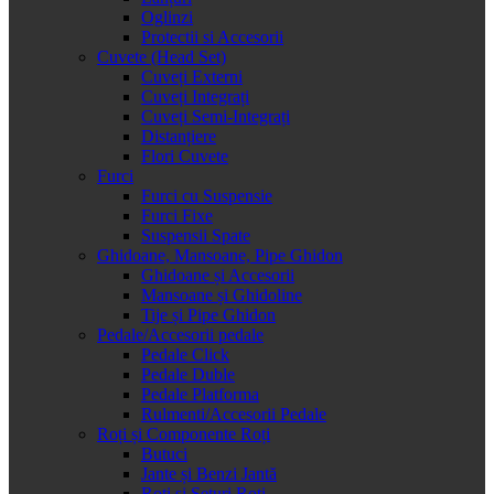
Oglinzi
Protectii si Accesorii
Cuvete (Head Set)
Cuveți Externi
Cuveți Integrați
Cuveți Semi-Integrați
Distanțiere
Flori Cuvete
Furci
Furci cu Suspensie
Furci Fixe
Suspensii Spate
Ghidoane, Mansoane, Pipe Ghidon
Ghidoane și Accesorii
Mansoane și Ghidoline
Tije și Pipe Ghidon
Pedale/Accesorii pedale
Pedale Click
Pedale Duble
Pedale Platforma
Rulmenti/Accesorii Pedale
Roți și Componente Roți
Butuci
Jante și Benzi Jantă
Roți și Seturi Roți