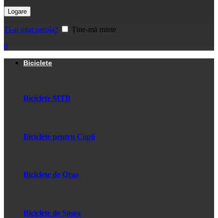
Logare
Ți-ai uitat parola?
Ține-mă minte
0
Biciclete
Biciclete MTB
Biciclete pentru Copii
Biciclete de Oras
Biciclete de Sosea