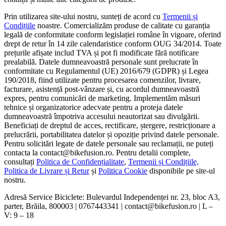
Prin utilizarea site-ului nostru, sunteți de acord cu
Termenii și
Condițiile
noastre. Comercializăm produse de calitate cu garanția
legală de conformitate conform legislației române în vigoare, oferind
drept de retur în 14 zile calendaristice conform OUG 34/2014. Toate
prețurile afișate includ TVA și pot fi modificate fără notificare
prealabilă. Datele dumneavoastră personale sunt prelucrate în
conformitate cu Regulamentul (UE) 2016/679 (GDPR) și Legea
190/2018, fiind utilizate pentru procesarea comenzilor, livrare,
facturare, asistență post-vânzare și, cu acordul dumneavoastră
expres, pentru comunicări de marketing. Implementăm măsuri
tehnice și organizatorice adecvate pentru a proteja datele
dumneavoastră împotriva accesului neautorizat sau divulgării.
Beneficiați de dreptul de acces, rectificare, ștergere, restricționare a
prelucrării, portabilitatea datelor și opoziție privind datele personale.
Pentru solicitări legate de datele personale sau reclamații, ne puteți
contacta la contact@bikefusion.ro. Pentru detalii complete,
consultați
Politica de Confidențialitate
,
Termenii și Condițiile,
Politica de Livrare și Retur
și
Politica Cookie
disponibile pe site-ul
nostru.
Adresă Service Biciclete: Bulevardul Independenței nr. 23, bloc A3,
parter, Brăila, 800003 | 0767443341 | contact@bikefusion.ro | L –
V: 9 – 18