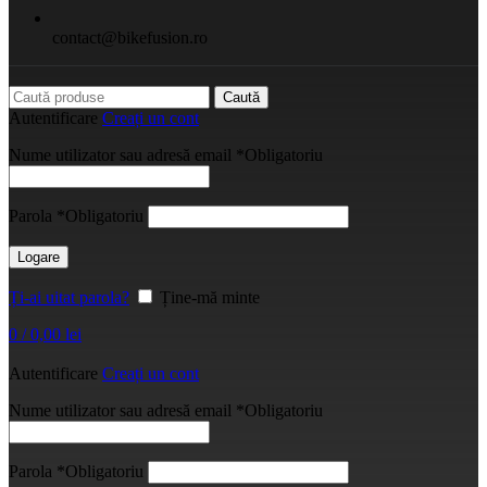
contact@bikefusion.ro
Caută
Autentificare
Creați un cont
Nume utilizator sau adresă email
*
Obligatoriu
Parola
*
Obligatoriu
Logare
Ți-ai uitat parola?
Ține-mă minte
0
/
0,00
lei
Autentificare
Creați un cont
Nume utilizator sau adresă email
*
Obligatoriu
Parola
*
Obligatoriu