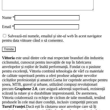
Nume
*
Email
*
Salvează-mi numele, emailul și site-ul web în acest navigator
pentru data viitoare când o să comentez.
Vittoria
este unul dintre cele mai respectate branduri din industria
ciclismului, cunoscut pentru inovațiile de top în fabricarea
anvelopelor și roților de înaltă performanță. Fondat cu o pasiune
pentru excelență, Vittoria combină tehnologia de vârf cu materiale
de calitate superioară pentru a oferi produse adaptate nevoilor
cicliștilor profesioniști și amatori.Gama lor cuprinde anvelope pentru
șosea, MTB, gravel și urbane, utilizând compuși revoluționari
precum
Graphene 2.0
, care asigură aderență superioară, rezistență
scăzută la rulare și o durabilitate impresionantă. De asemenea,
Vittoria colaborează cu echipe de ciclism de talie mondială, testând
produsele în cele mai dure condiții, inclusiv competiții precum
Turul Franței
.Dacă ești în căutarea unor anvelope care să îți