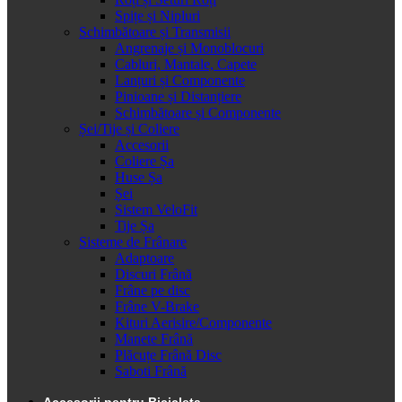
Spițe și Nipluri
Schimbătoare și Transmisii
Angrenaje și Monoblocuri
Cabluri, Mantale, Capete
Lanțuri și Componente
Pinioane și Distanțiere
Schimbătoare și Componente
Șei/Tije și Coliere
Accesorii
Coliere Șa
Huse Șa
Șei
Sistem VeloFit
Tije Șa
Sisteme de Frânare
Adaptoare
Discuri Frână
Frâne pe disc
Frâne V-Brake
Kituri Aerisire/Componente
Manete Frână
Plăcuțe Frână Disc
Saboti Frână
Accesorii pentru Bicicleta