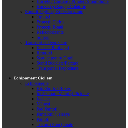
Borsete / Carcase / Prinderi Smartphone
Rucsaci și Bagaje Călătorie
Sonerii, Oglinzi, Reflectorizante
Oglinzi
Protecții Cadru
Protecții Roată
Reflectorizante
Sonerii
Transport și Depozitare
Elastice Portbagaj
Remorci
Scaune pentru Copii
Stand Biciclete/Parcare
Transport si Depozitare
Echipament Ciclism
Echipamente
Bib Shorts / Boxeri
Încălzitoare Mâini și Picioare
Jachete
Mănuși
Pad Pantofi
Pantaloni / Jerseys
Pantofi
Tricouri Funcționale