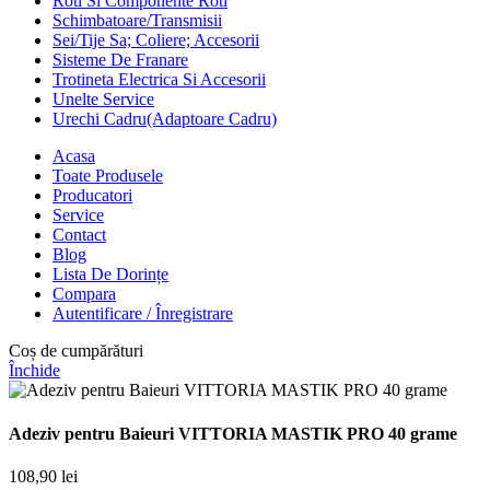
Roti Si Componente Roti
Schimbatoare/Transmisii
Sei/Tije Sa; Coliere; Accesorii
Sisteme De Franare
Trotineta Electrica Si Accesorii
Unelte Service
Urechi Cadru(Adaptoare Cadru)
Acasa
Toate Produsele
Producatori
Service
Contact
Blog
Lista De Dorințe
Compara
Autentificare / Înregistrare
Coș de cumpărături
Închide
Adeziv pentru Baieuri VITTORIA MASTIK PRO 40 grame
108,90
lei