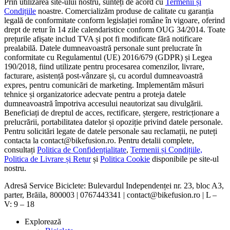
Prin utilizarea site-ului nostru, sunteți de acord cu
Termenii și
Condițiile
noastre. Comercializăm produse de calitate cu garanția
legală de conformitate conform legislației române în vigoare, oferind
drept de retur în 14 zile calendaristice conform OUG 34/2014. Toate
prețurile afișate includ TVA și pot fi modificate fără notificare
prealabilă. Datele dumneavoastră personale sunt prelucrate în
conformitate cu Regulamentul (UE) 2016/679 (GDPR) și Legea
190/2018, fiind utilizate pentru procesarea comenzilor, livrare,
facturare, asistență post-vânzare și, cu acordul dumneavoastră
expres, pentru comunicări de marketing. Implementăm măsuri
tehnice și organizatorice adecvate pentru a proteja datele
dumneavoastră împotriva accesului neautorizat sau divulgării.
Beneficiați de dreptul de acces, rectificare, ștergere, restricționare a
prelucrării, portabilitatea datelor și opoziție privind datele personale.
Pentru solicitări legate de datele personale sau reclamații, ne puteți
contacta la contact@bikefusion.ro. Pentru detalii complete,
consultați
Politica de Confidențialitate
,
Termenii și Condițiile,
Politica de Livrare și Retur
și
Politica Cookie
disponibile pe site-ul
nostru.
Adresă Service Biciclete: Bulevardul Independenței nr. 23, bloc A3,
parter, Brăila, 800003 | 0767443341 | contact@bikefusion.ro | L –
V: 9 – 18
Explorează