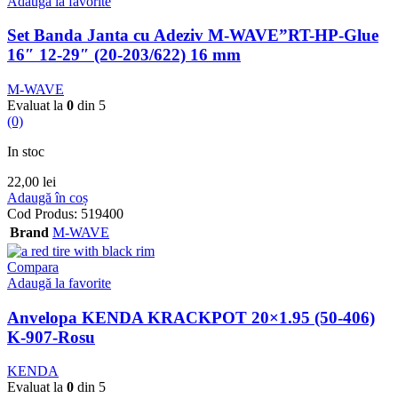
Adaugă la favorite
Set Banda Janta cu Adeziv M-WAVE”RT-HP-Glue
16″ 12-29″ (20-203/622) 16 mm
M-WAVE
Evaluat la
0
din 5
(0)
In stoc
22,00
lei
Adaugă în coș
Cod Produs:
519400
Brand
M-WAVE
Compara
Adaugă la favorite
Anvelopa KENDA KRACKPOT 20×1.95 (50-406)
K-907-Rosu
KENDA
Evaluat la
0
din 5