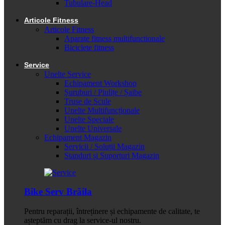
Tubulare-Head
Articole Fitness
Articole Fitness
Aparate fitness multifunctionale
Biciclete fitness
Service
Unelte Service
Echipament Workshop
Șuruburi / Piulițe / Șaibe
Truse de Scule
Unelte Multifuncționale
Unelte Speciale
Unelte Universale
Echipament Magazin
Servicii / Soluții Magazin
Standuri și Suporturi Magazin
Bike Serv Brăila
Pentru reparații, întreținere și echipamente de calitate, te
așteptăm cu drag la service-ul nostru.