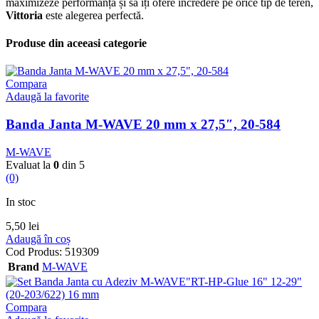
maximizeze performanța și să îți ofere încredere pe orice tip de teren,
Vittoria
este alegerea perfectă.
Produse din aceeasi categorie
Compara
Adaugă la favorite
Banda Janta M-WAVE 20 mm x 27,5″, 20-584
M-WAVE
Evaluat la
0
din 5
(0)
In stoc
5,50
lei
Adaugă în coș
Cod Produs:
519309
Brand
M-WAVE
Compara