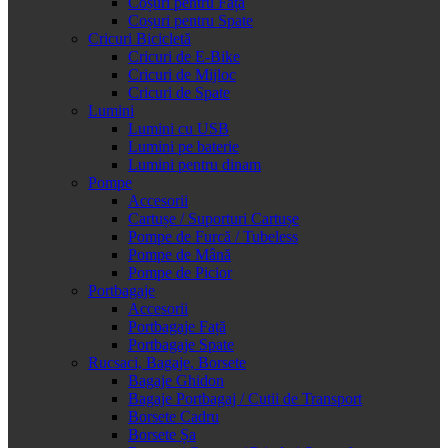
Coșuri pentru Față
Coșuri pentru Spate
Cricuri Bicicletă
Cricuri de E-Bike
Cricuri de Mijloc
Cricuri de Spate
Lumini
Lumini cu USB
Lumini pe baterie
Lumini pentru dinam
Pompe
Accesorii
Cartușe / Suporturi Cartușe
Pompe de Furcă / Tubeless
Pompe de Mână
Pompe de Picior
Portbagaje
Accesorii
Portbagaje Față
Portbagaje Spate
Rucsaci, Bagaje, Borsete
Bagaje Ghidon
Bagaje Portbagaj / Cutii de Transport
Borsete Cadru
Borsete Șa