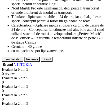
special pentru coborarile lungi.
Noul Mastik Pro este neinflamabil, deci poate fi transportat
oriunde indiferent de modul de transport.
Tubularele lipite sunt rulabile in 24 de ore, iar ambalajul este
special conceput pentru a folosi un ghiozdan pe roata.
Caracteristici: – Aplicare rapida si usoara cu timp de uscare de
24 de ore – Conceput sa functioneze mai ales bine atunci cand
utilizati sistemul de roti si anvelope tubulare „Perfect Match”
de la Vittoria – Rezistenta la temperaturi ridicate de peste 120
de grade Celsius
Greutate – 40 grame
cu un pachet se pot lipi 4 anvelope.
caracteristici
Recenzii
Brand
Brand
VITTORIA
Evaluat la
0
din 5
0 reviews
Evaluat la
5
din 5
0
Evaluat la
4
din 5
0
Evaluat la
3
din 5
0
Evaluat la
2
din 5