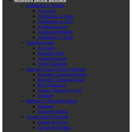
Antifurturi și Alarme
Accesorii
Antifurturi cu cheie
Antifurturi cu cifru
Antifurturi Lanț
Antifurturi Pliabile
Antifurturi U-Lock
Apărători noroi
Accesorii
Apărători Față
Apărători Spate
Seturi Apărători
Articole Copii și Roți Ajutătoare
Biciclete Copii fără Pedale
Remorci Transport Copii
Roți Ajutătoare
Scaune Transport Copii
Trotinete
Bidoane și Suporturi Bidon
Bidoane
Suporturi Bidon
Coșuri pentru Biciclete
Cosuri de Copii
Coșuri de Răchită