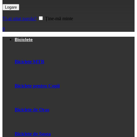
Logare
Ți-ai uitat parola?
Ține-mă minte
0
Biciclete
Biciclete MTB
Biciclete pentru Copii
Biciclete de Oras
Biciclete de Sosea