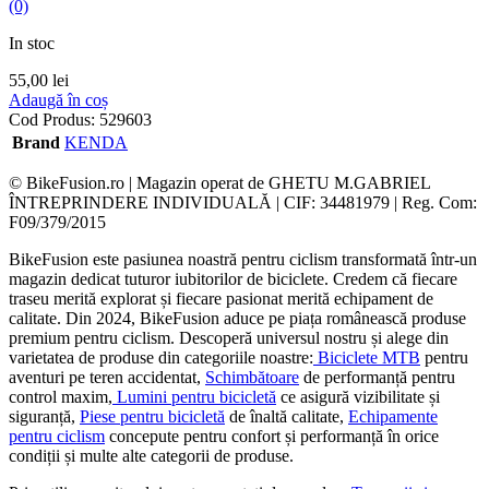
(0)
In stoc
55,00
lei
Adaugă în coș
Cod Produs:
529603
Brand
KENDA
© BikeFusion.ro | Magazin operat de GHETU M.GABRIEL
ÎNTREPRINDERE INDIVIDUALĂ | CIF: 34481979 | Reg. Com:
F09/379/2015
BikeFusion este pasiunea noastră pentru ciclism transformată într-un
magazin dedicat tuturor iubitorilor de biciclete. Credem că fiecare
traseu merită explorat și fiecare pasionat merită echipament de
calitate. Din 2024, BikeFusion aduce pe piața românească produse
premium pentru ciclism. Descoperă universul nostru și alege din
varietatea de produse din categoriile noastre:
Biciclete MTB
pentru
aventuri pe teren accidentat,
Schimbătoare
de performanță pentru
control maxim,
Lumini pentru bicicletă
ce asigură vizibilitate și
siguranță,
Piese pentru bicicletă
de înaltă calitate,
Echipamente
pentru ciclism
concepute pentru confort și performanță în orice
condiții și multe alte categorii de produse.