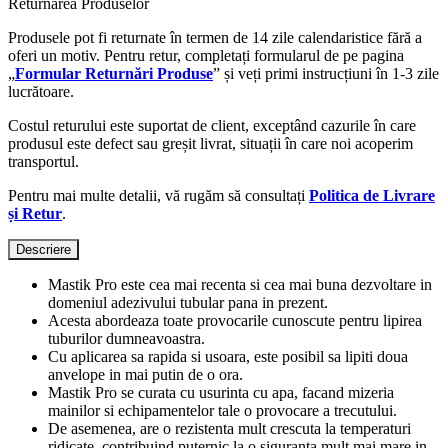
Returnarea Produselor
Produsele pot fi returnate în termen de 14 zile calendaristice fără a
oferi un motiv. Pentru retur, completați formularul de pe pagina
„
Formular Returnări Produse
” și veți primi instrucțiuni în 1-3 zile
lucrătoare.
Costul returului este suportat de client, exceptând cazurile în care
produsul este defect sau greșit livrat, situații în care noi acoperim
transportul.
Pentru mai multe detalii, vă rugăm să consultați
Politica de Livrare
și Retur
.
Descriere
Mastik Pro este cea mai recenta si cea mai buna dezvoltare in
domeniul adezivului tubular pana in prezent.
Acesta abordeaza toate provocarile cunoscute pentru lipirea
tuburilor dumneavoastra.
Cu aplicarea sa rapida si usoara, este posibil sa lipiti doua
anvelope in mai putin de o ora.
Mastik Pro se curata cu usurinta cu apa, facand mizeria
mainilor si echipamentelor tale o provocare a trecutului.
De asemenea, are o rezistenta mult crescuta la temperaturi
ridicate, contribuind puternic la o siguranta mult mai mare in