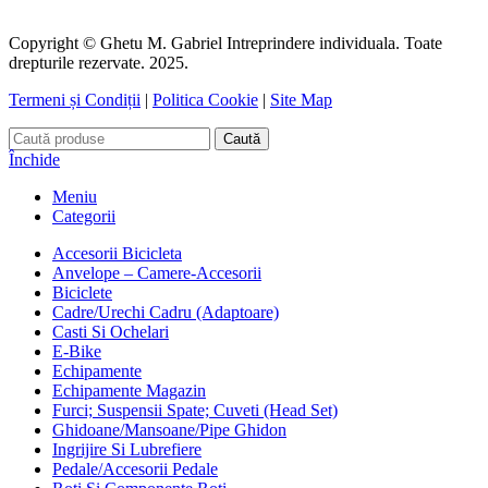
Copyright © Ghetu M. Gabriel Intreprindere individuala. Toate
drepturile rezervate. 2025.
Termeni și Condiții
|
Politica Cookie
|
Site Map
Caută
Închide
Meniu
Categorii
Accesorii Bicicleta
Anvelope – Camere-Accesorii
Biciclete
Cadre/Urechi Cadru (Adaptoare)
Casti Si Ochelari
E-Bike
Echipamente
Echipamente Magazin
Furci; Suspensii Spate; Cuveti (Head Set)
Ghidoane/Mansoane/Pipe Ghidon
Ingrijire Si Lubrefiere
Pedale/Accesorii Pedale