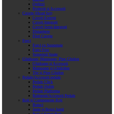
Oglinzi
Protectii si Accesorii
Cuvete (Head Set)
Cuveți Externi
Cuveți Integrați
Cuveți Semi-Integrați
Distanțiere
Flori Cuvete
Furci
Furci cu Suspensie
Furci Fixe
Suspensii Spate
Ghidoane, Mansoane, Pipe Ghidon
Ghidoane și Accesorii
Mansoane și Ghidoline
Tije și Pipe Ghidon
Pedale/Accesorii pedale
Pedale Click
Pedale Duble
Pedale Platforma
Rulmenti/Accesorii Pedale
Roți și Componente Roți
Butuci
Jante și Benzi Jantă
Roți și Seturi Roți