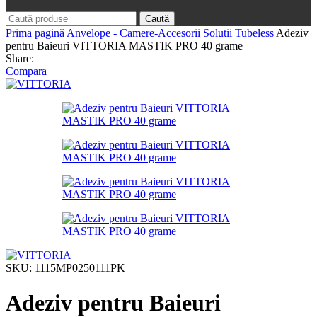
Caută
Prima pagină
Anvelope - Camere-Accesorii
Solutii Tubeless
Adeziv
pentru Baieuri VITTORIA MASTIK PRO 40 grame
Share:
Compara
SKU:
1115MP0250111PK
Adeziv pentru Baieuri