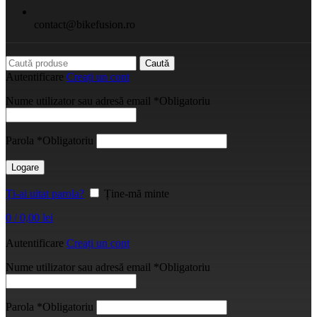
contact@bikefusion.ro
Caută
Autentificare
Creați un cont
Nume utilizator sau adresă email
*
Obligatoriu
Parola
*
Obligatoriu
Logare
Ți-ai uitat parola?
Ține-mă minte
0
/
0,00
lei
Autentificare
Creați un cont
Nume utilizator sau adresă email
*
Obligatoriu
Parola
*
Obligatoriu