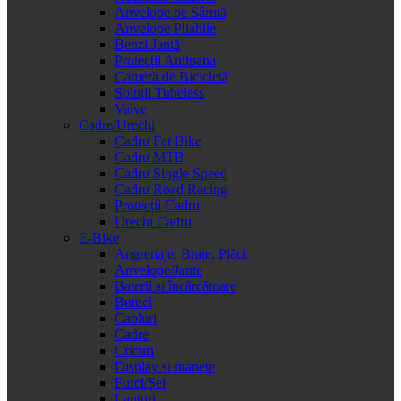
Anvelope pe Sârmă
Anvelope Pliabile
Benzi Jantă
Protecții Antipana
Cameră de Bicicletă
Soluții Tubeless
Valve
Cadre/Urechi
Cadru Fat Bike
Cadru MTB
Cadru Single Speed
Cadru Road Racing
Protecții Cadru
Urechi Cadru
E-Bike
Angrenaje, Brațe, Plăci
Anvelope/Jante
Baterii și încărcătoare
Butuci
Cabluri
Cadre
Cricuri
Display și manete
Furci/Șei
Lanțuri