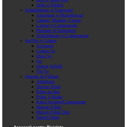
Spițe și Nipluri
Schimbătoare și Transmisii
Angrenaje și Monoblocuri
Cabluri, Mantale, Capete
Lanțuri și Componente
Pinioane și Distanțiere
Schimbătoare și Componente
Șei/Tije și Coliere
Accesorii
Coliere Șa
Huse Șa
Șei
Sistem VeloFit
Tije Șa
Sisteme de Frânare
Adaptoare
Discuri Frână
Frâne pe disc
Frâne V-Brake
Kituri Aerisire/Componente
Manete Frână
Plăcuțe Frână Disc
Saboti Frână
Accesorii pentru Bicicleta