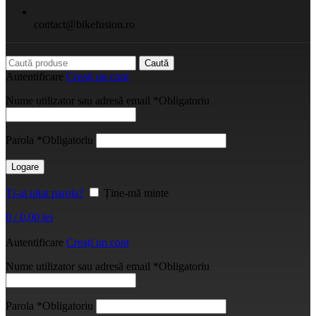
contact@bikefusion.ro
Caută
Autentificare
Creați un cont
Nume utilizator sau adresă email
*
Obligatoriu
Parola
*
Obligatoriu
Logare
Ți-ai uitat parola?
Ține-mă minte
0
/
0,00
lei
Autentificare
Creați un cont
Nume utilizator sau adresă email
*
Obligatoriu
Parola
*
Obligatoriu