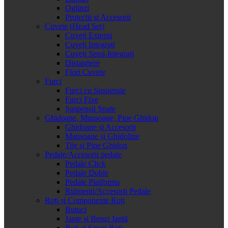
Oglinzi
Protectii si Accesorii
Cuvete (Head Set)
Cuveți Externi
Cuveți Integrați
Cuveți Semi-Integrați
Distanțiere
Flori Cuvete
Furci
Furci cu Suspensie
Furci Fixe
Suspensii Spate
Ghidoane, Mansoane, Pipe Ghidon
Ghidoane și Accesorii
Mansoane și Ghidoline
Tije și Pipe Ghidon
Pedale/Accesorii pedale
Pedale Click
Pedale Duble
Pedale Platforma
Rulmenti/Accesorii Pedale
Roți și Componente Roți
Butuci
Jante și Benzi Jantă
Roți și Seturi Roți