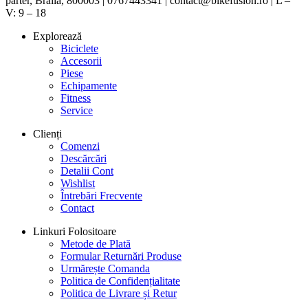
parter, Brăila, 800003 | 0767443341 | contact@bikefusion.ro | L –
V: 9 – 18
Explorează
Biciclete
Accesorii
Piese
Echipamente
Fitness
Service
Clienți
Comenzi
Descărcări
Detalii Cont
Wishlist
Întrebări Frecvente
Contact
Linkuri Folositoare
Metode de Plată
Formular Returnări Produse
Urmărește Comanda
Politica de Confidențialitate
Politica de Livrare și Retur