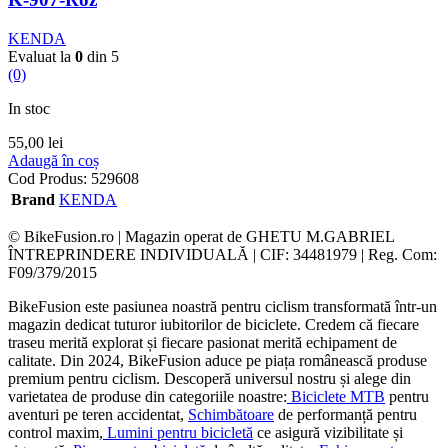
KENDA
Evaluat la
0
din 5
(0)
In stoc
55,00
lei
Adaugă în coș
Cod Produs:
529608
Brand
KENDA
© BikeFusion.ro | Magazin operat de GHETU M.GABRIEL
ÎNTREPRINDERE INDIVIDUALĂ | CIF: 34481979 | Reg. Com:
F09/379/2015
BikeFusion este pasiunea noastră pentru ciclism transformată într-un
magazin dedicat tuturor iubitorilor de biciclete. Credem că fiecare
traseu merită explorat și fiecare pasionat merită echipament de
calitate. Din 2024, BikeFusion aduce pe piața românească produse
premium pentru ciclism. Descoperă universul nostru și alege din
varietatea de produse din categoriile noastre:
Biciclete MTB
pentru
aventuri pe teren accidentat,
Schimbătoare
de performanță pentru
control maxim,
Lumini pentru bicicletă
ce asigură vizibilitate și