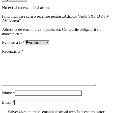
Nu există recenzii până acum.
Fii primul care scrii o recenzie pentru „Adaptor Ventil SXT DV-FV-
AV Alama”
Adresa ta de email nu va fi publicată.
Câmpurile obligatorii sunt
marcate cu
*
Evaluarea ta
*
Recenzia ta
*
Nume
*
Email
*
Salvează-mi numele, emailul și site-ul web în acest navigator