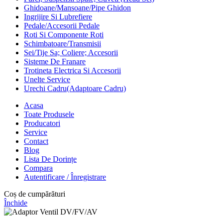
Ghidoane/Mansoane/Pipe Ghidon
Ingrijire Si Lubrefiere
Pedale/Accesorii Pedale
Roti Si Componente Roti
Schimbatoare/Transmisii
Sei/Tije Sa; Coliere; Accesorii
Sisteme De Franare
Trotineta Electrica Si Accesorii
Unelte Service
Urechi Cadru(Adaptoare Cadru)
Acasa
Toate Produsele
Producatori
Service
Contact
Blog
Lista De Dorințe
Compara
Autentificare / Înregistrare
Coș de cumpărături
Închide