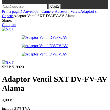
Caută
Prima pagină
Anvelope - Camere-Accesorii
Valve/Adaptori si
Capete
Adaptor Ventil SXT DV-FV-AV Alama
Share:
Compara
SKU:
519920
Adaptor Ventil SXT DV-FV-AV
Alama
4,00
lei
include 21% TVA