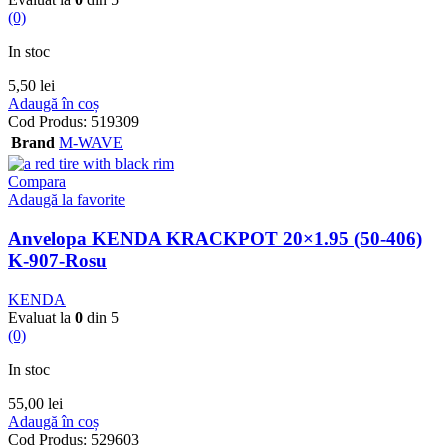
(0)
In stoc
5,50
lei
Adaugă în coș
Cod Produs:
519309
Brand
M-WAVE
Compara
Adaugă la favorite
Anvelopa KENDA KRACKPOT 20×1.95 (50-406)
K-907-Rosu
KENDA
Evaluat la
0
din 5
(0)
In stoc
55,00
lei
Adaugă în coș
Cod Produs:
529603