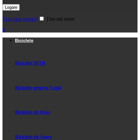
Logare
Ți-ai uitat parola?
Ține-mă minte
0
Biciclete
Biciclete MTB
Biciclete pentru Copii
Biciclete de Oras
Biciclete de Sosea