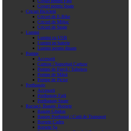
Coșuri pentru Față
Coșuri pentru Spate
Cricuri Bicicletă
Cricuri de E-Bike
Cricuri de Mijloc
Cricuri de Spate
Lumini
Lumini cu USB
Lumini pe baterie
Lumini pentru dinam
Pompe
Accesorii
Cartușe / Suporturi Cartușe
Pompe de Furcă / Tubeless
Pompe de Mână
Pompe de Picior
Portbagaje
Accesorii
Portbagaje Față
Portbagaje Spate
Rucsaci, Bagaje, Borsete
Bagaje Ghidon
Bagaje Portbagaj / Cutii de Transport
Borsete Cadru
Borsete Șa