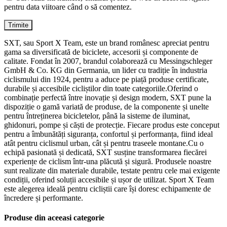
pentru data viitoare când o să comentez.
SXT, sau Sport X Team, este un brand românesc apreciat pentru
gama sa diversificată de biciclete, accesorii și componente de
calitate. Fondat în 2007, brandul colaborează cu Messingschleger
GmbH & Co. KG din Germania, un lider cu tradiție în industria
ciclismului din 1924, pentru a aduce pe piață produse certificate,
durabile și accesibile cicliștilor din toate categoriile.Oferind o
combinație perfectă între inovație și design modern, SXT pune la
dispoziție o gamă variată de produse, de la componente și unelte
pentru întreținerea bicicletelor, până la sisteme de iluminat,
ghidonuri, pompe și căști de protecție. Fiecare produs este conceput
pentru a îmbunătăți siguranța, confortul și performanța, fiind ideal
atât pentru ciclismul urban, cât și pentru traseele montane.Cu o
echipă pasionată și dedicată, SXT susține transformarea fiecărei
experiențe de ciclism într-una plăcută și sigură. Produsele noastre
sunt realizate din materiale durabile, testate pentru cele mai exigente
condiții, oferind soluții accesibile și ușor de utilizat. Sport X Team
este alegerea ideală pentru cicliștii care își doresc echipamente de
încredere și performante.
Produse din aceeasi categorie