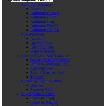
Antifurturi și Alarme
Accesorii
Antifurturi cu cheie
Antifurturi cu cifru
Antifurturi Lanț
Antifurturi Pliabile
Antifurturi U-Lock
Apărători noroi
Accesorii
Apărători Față
Apărători Spate
Seturi Apărători
Articole Copii și Roți Ajutătoare
Biciclete Copii fără Pedale
Remorci Transport Copii
Roți Ajutătoare
Scaune Transport Copii
Trotinete
Bidoane și Suporturi Bidon
Bidoane
Suporturi Bidon
Coșuri pentru Biciclete
Cosuri de Copii
Coșuri de Răchită