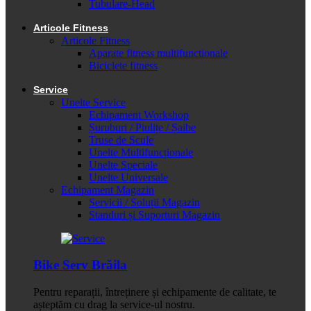
Tubulare-Head
Articole Fitness
Articole Fitness
Aparate fitness multifunctionale
Biciclete fitness
Service
Unelte Service
Echipament Workshop
Șuruburi / Piulițe / Șaibe
Truse de Scule
Unelte Multifuncționale
Unelte Speciale
Unelte Universale
Echipament Magazin
Servicii / Soluții Magazin
Standuri și Suporturi Magazin
Bike Serv Brăila
Pentru reparații, întreținere și echipamente de calitate, te
așteptăm cu drag la service-ul nostru.