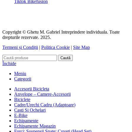
Tiktok Bikefusion
Copyright © Ghetu M. Gabriel Intreprindere individuala. Toate
drepturile rezervate. 2025.
Termeni și Condiții
|
Politica Cookie
|
Site Map
Caută
Închide
Meniu
Categorii
Accesorii Bicicleta
Anvelope – Camere-Accesorii
Biciclete
Cadre/Urechi Cadru (Adaptoare)
Casti Si Ochelari
E-Bike
Echipamente
Echipamente Magazin
Furci; Suspensii Spate; Cuveti (Head Set)