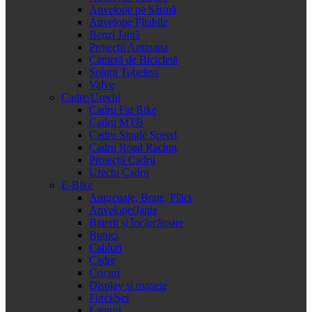
Anvelope pe Sârmă
Anvelope Pliabile
Benzi Jantă
Protecții Antipana
Cameră de Bicicletă
Soluții Tubeless
Valve
Cadre/Urechi
Cadru Fat Bike
Cadru MTB
Cadru Single Speed
Cadru Road Racing
Protecții Cadru
Urechi Cadru
E-Bike
Angrenaje, Brațe, Plăci
Anvelope/Jante
Baterii și încărcătoare
Butuci
Cabluri
Cadre
Cricuri
Display și manete
Furci/Șei
Lanțuri