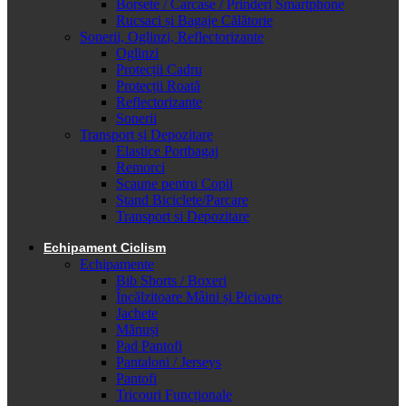
Borsete / Carcase / Prinderi Smartphone
Rucsaci și Bagaje Călătorie
Sonerii, Oglinzi, Reflectorizante
Oglinzi
Protecții Cadru
Protecții Roată
Reflectorizante
Sonerii
Transport și Depozitare
Elastice Portbagaj
Remorci
Scaune pentru Copii
Stand Biciclete/Parcare
Transport si Depozitare
Echipament Ciclism
Echipamente
Bib Shorts / Boxeri
Încălzitoare Mâini și Picioare
Jachete
Mănuși
Pad Pantofi
Pantaloni / Jerseys
Pantofi
Tricouri Funcționale