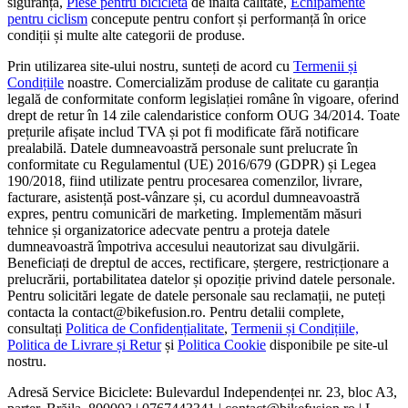
siguranță,
Piese pentru bicicletă
de înaltă calitate,
Echipamente
pentru ciclism
concepute pentru confort și performanță în orice
condiții și multe alte categorii de produse.
Prin utilizarea site-ului nostru, sunteți de acord cu
Termenii și
Condițiile
noastre. Comercializăm produse de calitate cu garanția
legală de conformitate conform legislației române în vigoare, oferind
drept de retur în 14 zile calendaristice conform OUG 34/2014. Toate
prețurile afișate includ TVA și pot fi modificate fără notificare
prealabilă. Datele dumneavoastră personale sunt prelucrate în
conformitate cu Regulamentul (UE) 2016/679 (GDPR) și Legea
190/2018, fiind utilizate pentru procesarea comenzilor, livrare,
facturare, asistență post-vânzare și, cu acordul dumneavoastră
expres, pentru comunicări de marketing. Implementăm măsuri
tehnice și organizatorice adecvate pentru a proteja datele
dumneavoastră împotriva accesului neautorizat sau divulgării.
Beneficiați de dreptul de acces, rectificare, ștergere, restricționare a
prelucrării, portabilitatea datelor și opoziție privind datele personale.
Pentru solicitări legate de datele personale sau reclamații, ne puteți
contacta la contact@bikefusion.ro. Pentru detalii complete,
consultați
Politica de Confidențialitate
,
Termenii și Condițiile,
Politica de Livrare și Retur
și
Politica Cookie
disponibile pe site-ul
nostru.
Adresă Service Biciclete: Bulevardul Independenței nr. 23, bloc A3,