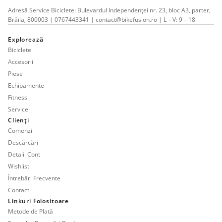
Adresă Service Biciclete: Bulevardul Independenței nr. 23, bloc A3, parter,
Brăila, 800003 | 0767443341 | contact@bikefusion.ro | L – V: 9 – 18
Explorează
Biciclete
Accesorii
Piese
Echipamente
Fitness
Service
Clienți
Comenzi
Descărcări
Detalii Cont
Wishlist
Întrebări Frecvente
Contact
Linkuri Folositoare
Metode de Plată