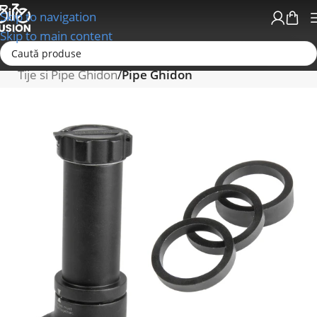
Skip to navigation
Skip to main content
Prima pagină
Ghidoane/Mansoane/Pipe Ghidon
Tije si Pipe Ghidon
Pipe Ghidon