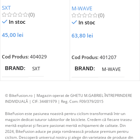
Anodizat
SXT
M-WAVE
(0)
(0)
In stoc
In stoc
45,00
lei
63,80
lei
Adaugă În Coș
Adaugă În Coș
Cod Produs:
404029
Cod Produs:
401207
SXT
BRAND
M-WAVE
BRAND
© BikeFusion.ro | Magazin operat de GHETU M.GABRIEL ÎNTREPRINDERE
INDIVIDUALĂ | CIF: 34481979 | Reg. Com: F09/379/2015
BikeFusion este pasiunea noastră pentru ciclism transformată într-un
magazin dedicat tuturor iubitorilor de biciclete. Credem că fiecare traseu
merită explorat și fiecare pasionat merită echipament de calitate. Din
2024, BikeFusion aduce pe piața românească produse premium pentru
ciclism. Descoperă universul nostru și alege din varietatea de produse din