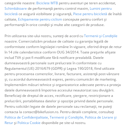
categoriile noastre:
Biciclete MTB
pentru aventuri pe teren accidentat,
Schimbătoare
de performanță pentru control maxim,
Lumini pentru
bicicletă
ce asigură vizibilitate și siguranță,
Piese pentru bicicletă
de înaltă
calitate,
Echipamente pentru ciclism
concepute pentru confort și
performanță în orice condiții și multe alte categorii de produse.
Prin utilizarea site-ului nostru, sunteți de acord cu
Termenii și Condițiile
noastre. Comercializăm produse de calitate cu garanția legală de
conformitate conform legislației române în vigoare, oferind drept de retur
în 14 zile calendaristice conform OUG 34/2014. Toate prețurile afișate
includ TVA și pot fi modificate fără notificare prealabilă. Datele
dumneavoastră personale sunt prelucrate în conformitate cu
Regulamentul (UE) 2016/679 (GDPR) și Legea 190/2018, fiind utilizate
pentru procesarea comenzilor, livrare, facturare, asistență post-vânzare
și, cu acordul dumneavoastră expres, pentru comunicări de marketing.
Implementăm măsuri tehnice și organizatorice adecvate pentru a proteja
datele dumneavoastră împotriva accesului neautorizat sau divulgării.
Beneficiați de dreptul de acces, rectificare, ștergere, restricționare a
prelucrării, portabilitatea datelor și opoziție privind datele personale.
Pentru solicitări legate de datele personale sau reclamații, ne puteți
contacta la contact@bikefusion.ro. Pentru detalii complete, consultați
Politica de Confidențialitate
,
Termenii și Condițiile,
Politica de Livrare și
Retur
și
Politica Cookie
disponibile pe site-ul nostru.