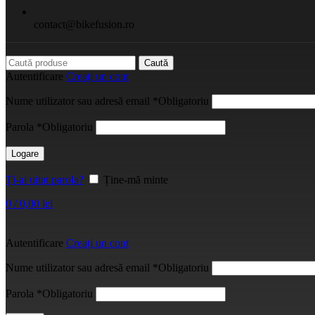
contact@bikefusion.ro
Caută
Autentificare
Creați un cont
Nume utilizator sau adresă email
*
Obligatoriu
Parola
*
Obligatoriu
Logare
Ți-ai uitat parola?
Ține-mă minte
0
/
0,00
lei
Autentificare
Creați un cont
Nume utilizator sau adresă email
*
Obligatoriu
Parola
*
Obligatoriu