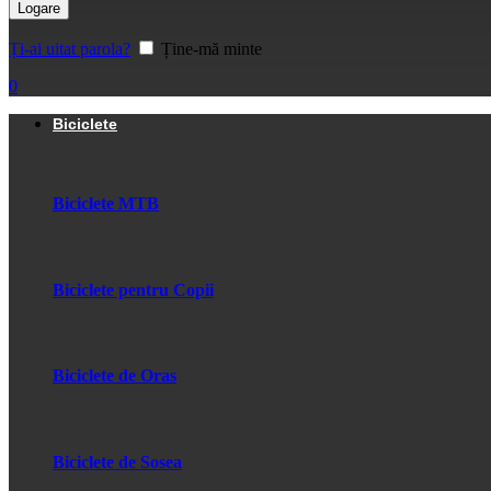
Logare
Ți-ai uitat parola?
Ține-mă minte
0
Biciclete
Biciclete MTB
Biciclete pentru Copii
Biciclete de Oras
Biciclete de Sosea