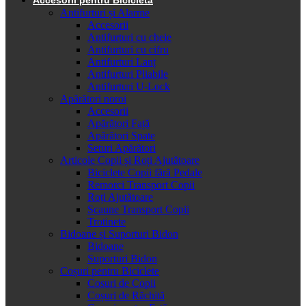
Antifurturi și Alarme
Accesorii
Antifurturi cu cheie
Antifurturi cu cifru
Antifurturi Lanț
Antifurturi Pliabile
Antifurturi U-Lock
Apărători noroi
Accesorii
Apărători Față
Apărători Spate
Seturi Apărători
Articole Copii și Roți Ajutătoare
Biciclete Copii fără Pedale
Remorci Transport Copii
Roți Ajutătoare
Scaune Transport Copii
Trotinete
Bidoane și Suporturi Bidon
Bidoane
Suporturi Bidon
Coșuri pentru Biciclete
Cosuri de Copii
Coșuri de Răchită