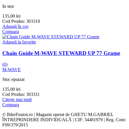
In stoc
135,00
lei
Cod Produs:
303310
Adaugă în coș
Compara
Adaugă la favorite
Chain Guide M-WAVE STEWARD UP 77 Grame
(0)
M-WAVE
Stoc epuizat
135,00
lei
Cod Produs:
303311
Citește mai mult
Compara
© BikeFusion.ro | Magazin operat de GHETU M.GABRIEL
ÎNTREPRINDERE INDIVIDUALĂ | CIF: 34481979 | Reg. Com:
F09/379/2015