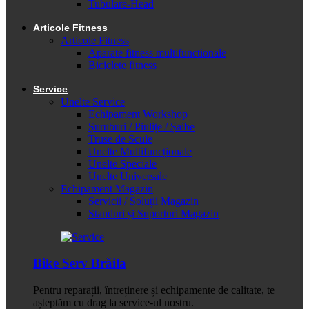
Tubulare-Head
Articole Fitness
Articole Fitness
Aparate fitness multifunctionale
Biciclete fitness
Service
Unelte Service
Echipament Workshop
Șuruburi / Piulițe / Șaibe
Truse de Scule
Unelte Multifuncționale
Unelte Speciale
Unelte Universale
Echipament Magazin
Servicii / Soluții Magazin
Standuri și Suporturi Magazin
Bike Serv Brăila
Pentru reparații, întreținere și echipamente de calitate, te
așteptăm cu drag la service-ul nostru.