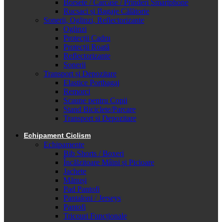
Borsete / Carcase / Prinderi Smartphone
Rucsaci și Bagaje Călătorie
Sonerii, Oglinzi, Reflectorizante
Oglinzi
Protecții Cadru
Protecții Roată
Reflectorizante
Sonerii
Transport și Depozitare
Elastice Portbagaj
Remorci
Scaune pentru Copii
Stand Biciclete/Parcare
Transport si Depozitare
Echipament Ciclism
Echipamente
Bib Shorts / Boxeri
Încălzitoare Mâini și Picioare
Jachete
Mănuși
Pad Pantofi
Pantaloni / Jerseys
Pantofi
Tricouri Funcționale