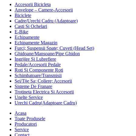
Accesorii Bicicleta
Anvelope – Camere-Accesorii
Biciclete
Cadre/Urechi Cadru (Adaptoare)
Casti Si Ochelari
E-Bike
Echipamente
Echipamente Magazin
Furci; Suspensii Spate; Cuveti (Head Set)
Ghidoane/Mansoane/Pipe Ghidon
Ingrijire Si Lubrefiere
Pedale/Accesorii Pedale
Roti Si Componente Roti
Schimbatoare/Transmisii
Sei/Tije Sa; Coliere; Accesorii
Sisteme De Franare
Trotineta Electrica Si Accesorii
Unelte Service
Urechi Cadru(Adaptoare Cadru)
Acasa
Toate Produsele
Producatori
Service
Contact