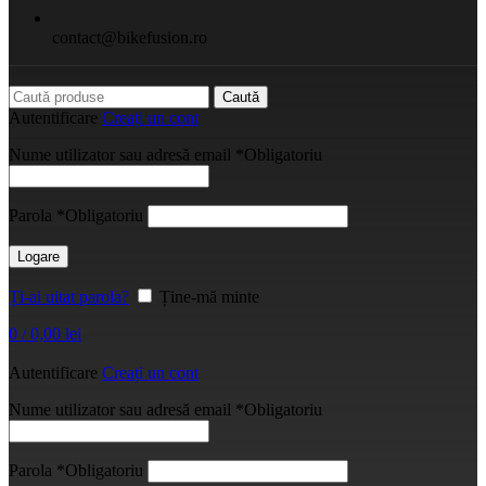
contact@bikefusion.ro
Caută
Autentificare
Creați un cont
Nume utilizator sau adresă email
*
Obligatoriu
Parola
*
Obligatoriu
Logare
Ți-ai uitat parola?
Ține-mă minte
0
/
0,00
lei
Autentificare
Creați un cont
Nume utilizator sau adresă email
*
Obligatoriu
Parola
*
Obligatoriu