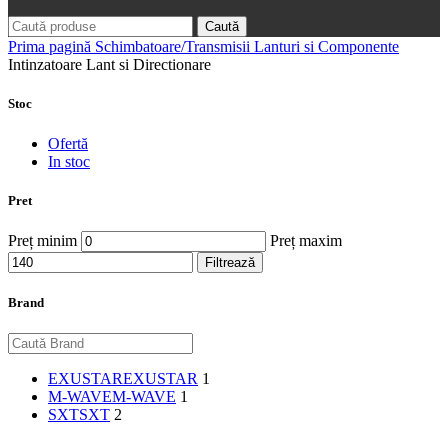
Caută
Prima pagină
Schimbatoare/Transmisii
Lanturi si Componente
Intinzatoare Lant si Directionare
Stoc
Ofertă
In stoc
Pret
Preț minim
Preț maxim
Filtrează
Brand
EXUSTAR
EXUSTAR
1
M-WAVE
M-WAVE
1
SXT
SXT
2