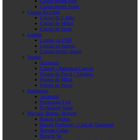
Coșuri pentru Față
Coșuri pentru Spate
Cricuri Bicicletă
Cricuri de E-Bike
Cricuri de Mijloc
Cricuri de Spate
Lumini
Lumini cu USB
Lumini pe baterie
Lumini pentru dinam
Pompe
Accesorii
Cartușe / Suporturi Cartușe
Pompe de Furcă / Tubeless
Pompe de Mână
Pompe de Picior
Portbagaje
Accesorii
Portbagaje Față
Portbagaje Spate
Rucsaci, Bagaje, Borsete
Bagaje Ghidon
Bagaje Portbagaj / Cutii de Transport
Borsete Cadru
Borsete Șa