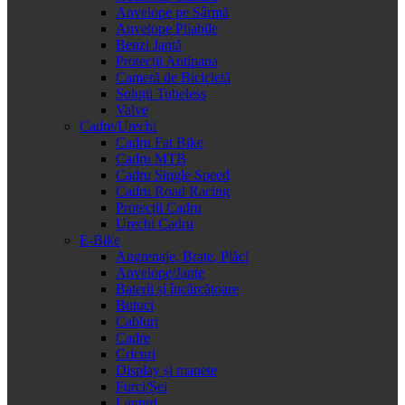
Anvelope pe Sârmă
Anvelope Pliabile
Benzi Jantă
Protecții Antipana
Cameră de Bicicletă
Soluții Tubeless
Valve
Cadre/Urechi
Cadru Fat Bike
Cadru MTB
Cadru Single Speed
Cadru Road Racing
Protecții Cadru
Urechi Cadru
E-Bike
Angrenaje, Brațe, Plăci
Anvelope/Jante
Baterii și încărcătoare
Butuci
Cabluri
Cadre
Cricuri
Display și manete
Furci/Șei
Lanțuri