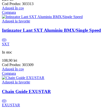
Cod Produs:
303313
Adaugă în coș
Compara
Adaugă la favorite
Intinzator Lant SXT Aluminiu BMX/Single Speed
(0)
SXT
In stoc
108,90
lei
Cod Produs:
303309
Adaugă în coș
Compara
Adaugă la favorite
Chain Guide EXUSTAR
(0)
EXUSTAR