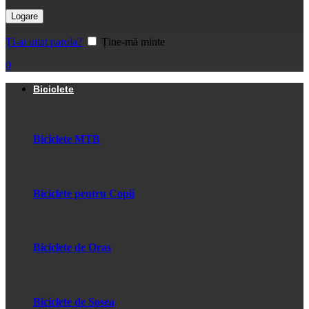
Logare
Ți-ai uitat parola?
Ține-mă minte
0
Biciclete
Biciclete MTB
Biciclete pentru Copii
Biciclete de Oras
Biciclete de Sosea