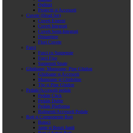
Oglinzi
Protectii si Accesorii
Cuvete (Head Set)
Cuveți Externi
Cuveți Integrați
Cuveți Semi-Integrați
Distanțiere
Flori Cuvete
Furci
Furci cu Suspensie
Furci Fixe
Suspensii Spate
Ghidoane, Mansoane, Pipe Ghidon
Ghidoane și Accesorii
Mansoane și Ghidoline
Tije și Pipe Ghidon
Pedale/Accesorii pedale
Pedale Click
Pedale Duble
Pedale Platforma
Rulmenti/Accesorii Pedale
Roți și Componente Roți
Butuci
Jante și Benzi Jantă
Roți și Seturi Roți