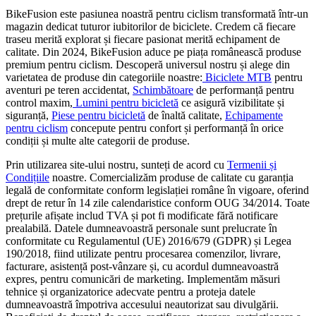
BikeFusion este pasiunea noastră pentru ciclism transformată într-un
magazin dedicat tuturor iubitorilor de biciclete. Credem că fiecare
traseu merită explorat și fiecare pasionat merită echipament de
calitate. Din 2024, BikeFusion aduce pe piața românească produse
premium pentru ciclism. Descoperă universul nostru și alege din
varietatea de produse din categoriile noastre:
Biciclete MTB
pentru
aventuri pe teren accidentat,
Schimbătoare
de performanță pentru
control maxim,
Lumini pentru bicicletă
ce asigură vizibilitate și
siguranță,
Piese pentru bicicletă
de înaltă calitate,
Echipamente
pentru ciclism
concepute pentru confort și performanță în orice
condiții și multe alte categorii de produse.
Prin utilizarea site-ului nostru, sunteți de acord cu
Termenii și
Condițiile
noastre. Comercializăm produse de calitate cu garanția
legală de conformitate conform legislației române în vigoare, oferind
drept de retur în 14 zile calendaristice conform OUG 34/2014. Toate
prețurile afișate includ TVA și pot fi modificate fără notificare
prealabilă. Datele dumneavoastră personale sunt prelucrate în
conformitate cu Regulamentul (UE) 2016/679 (GDPR) și Legea
190/2018, fiind utilizate pentru procesarea comenzilor, livrare,
facturare, asistență post-vânzare și, cu acordul dumneavoastră
expres, pentru comunicări de marketing. Implementăm măsuri
tehnice și organizatorice adecvate pentru a proteja datele
dumneavoastră împotriva accesului neautorizat sau divulgării.