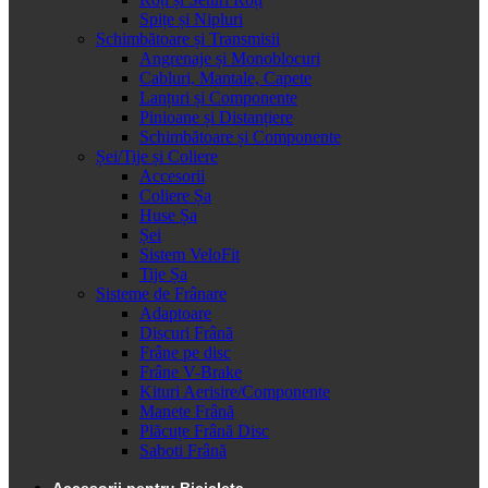
Spițe și Nipluri
Schimbătoare și Transmisii
Angrenaje și Monoblocuri
Cabluri, Mantale, Capete
Lanțuri și Componente
Pinioane și Distanțiere
Schimbătoare și Componente
Șei/Tije și Coliere
Accesorii
Coliere Șa
Huse Șa
Șei
Sistem VeloFit
Tije Șa
Sisteme de Frânare
Adaptoare
Discuri Frână
Frâne pe disc
Frâne V-Brake
Kituri Aerisire/Componente
Manete Frână
Plăcuțe Frână Disc
Saboti Frână
Accesorii pentru Bicicleta