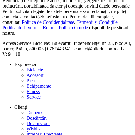
Beneficiați de dreptul de acces, rectificare, ștergere, restricționare a
prelucrării, portabilitatea datelor și opoziție privind datele personale.
Pentru solicitări legate de datele personale sau reclamații, ne puteți
contacta la contact@bikefusion.ro. Pentru detalii complete,
consultați
Politica de Confidențialitate
,
Termenii și Condițiile,
Politica de Livrare și Retur
și
Politica Cookie
disponibile pe site-ul
nostru.
Adresă Service Biciclete: Bulevardul Independenței nr. 23, bloc A3,
parter, Brăila, 800003 | 0767443341 | contact@bikefusion.ro | L –
V: 9 – 18
Explorează
Biciclete
Accesorii
Piese
Echipamente
Fitness
Service
Clienți
Comenzi
Descărcări
Detalii Cont
Wishlist
Întrebări Frecvente